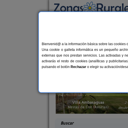
Busca por alojamiento
Alojamientos
>
Casas rurales con wifi
> Astur
Casas rurales con wif
Bienvenid@ a la información básica sobre las cookies 
Una cookie o galleta informática es un pequeño archiv
Si necesitas estar constantemente en r
externas que nos prestan servicios. Las activadas y n
las nuevas tecnologías. Aprovecha y enc
activarás el resto de cookies (analíticas y publicita
mismo alojamiento con wifi. Porque ser
pulsando el botón
Rechazar
o elegir su activación/de
saguas
La Llosuca
2-8 pers.
12-22+
18 €
Asturias)
San Pedro de Ambás (Asturias)
desde
desd
Buscar