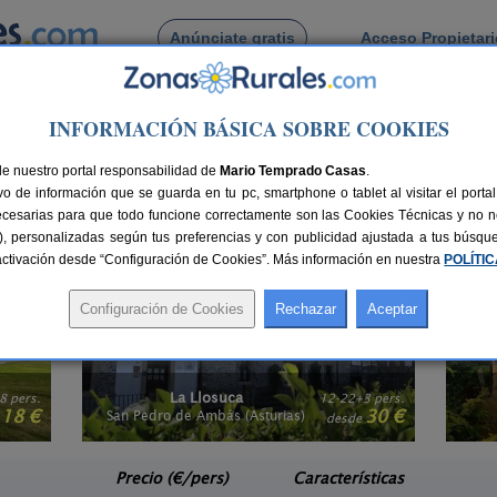
Anúnciate gratis
Acceso Propietar
Busca por pueblo
INFORMACIÓN BÁSICA SOBRE COOKIES
ias
i en Asturias
de nuestro portal responsabilidad de
Mario Temprado Casas
.
o de información que se guarda en tu pc, smartphone o tablet al visitar el port
ed, elige una
casa rural con conexión a internet en Asturias
. Porque el turismo
ecesarias para que todo funcione correctamente son las Cookies Técnicas y no ne
uentra las maravillas del entorno, sitios que visitar, restaurantes,... sácale 
rias), personalizadas según tus preferencias y con publicidad ajustada a tus búsq
vicios y precio son compatibles, visita nuestra selección de
casas rurales bara
sactivación desde “Configuración de Cookies”. Más información en nuestra
POLÍTI
El Acebo
3 pers.
4+1 pers.
30 €
26 €
Beloncio (Asturias)
e
desde
Precio (€/pers)
Características