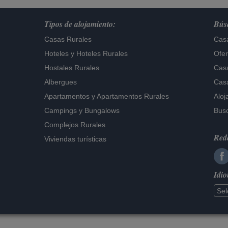
Tipos de alojamiento:
Búsq
Casas Rurales
Casa
Hoteles
y
Hoteles Rurales
Ofer
Hostales Rurales
Casa
Albergues
Casa
Apartamentos
y
Apartamentos Rurales
Aloj
Campings y Bungalows
Busc
Complejos Rurales
Rede
Viviendas turísticas
Idi