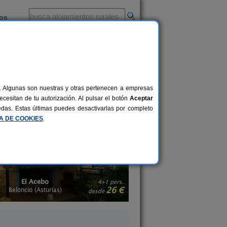
ios
-
al. Algunas son nuestras y otras pertenecen a empresas
 rural no está, para nada, reñido con
cesitan de tu autorización. Al pulsar el botón
Aceptar
el máximo provecho a tu viaje desde el
uedas. Estas últimas puedes desactivarlas por completo
tas en Asturias
.
CA DE COOKIES
.
Casa Rural La Rectoral
El Pajar de Pumar
14+3 pers.
20 €
Beloncio (Asturias)
Castropol (Asturia
desde