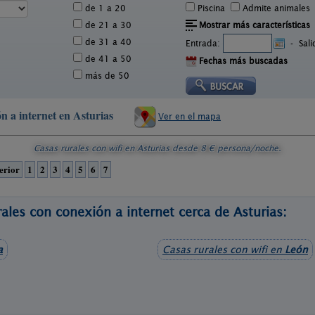
de 1 a 20
Piscina
Admite animales
de 21 a 30
Mostrar más características
de 31 a 40
Entrada:
-
Sal
de 41 a 50
Fechas más buscadas
más de 50
n a internet en Asturias
Ver en el mapa
Casas rurales con wifi en Asturias
desde
8
€ persona/noche.
erior
1
2
3
4
5
6
7
ales con conexión a internet cerca de Asturias:
a
Casas rurales con wifi en
León