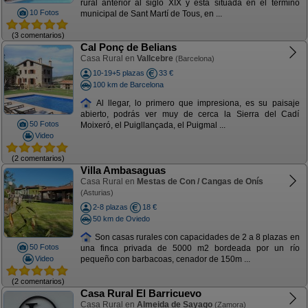
rural anterior al siglo XIX y está situada en el término
10 Fotos
municipal de Sant Martí de Tous, en ...
(3 comentarios)
Cal Ponç de Belians
Casa Rural en
Vallcebre
(Barcelona)
10-19+5 plazas
33 €
100 km de Barcelona
Al llegar, lo primero que impresiona, es su paisaje
abierto, podrás ver muy de cerca la Sierra del Cadí
50 Fotos
Moixeró, el Puigllançada, el Puigmal ...
Video
(2 comentarios)
Villa Ambasaguas
Casa Rural en
Mestas de Con / Cangas de Onís
(Asturias)
2-8 plazas
18 €
50 km de Oviedo
Son casas rurales con capacidades de 2 a 8 plazas en
50 Fotos
una finca privada de 5000 m2 bordeada por un río
Video
pequeño con barbacoas, cenador de 150m ...
(2 comentarios)
Casa Rural El Barricuevo
Casa Rural en
Almeida de Sayago
(Zamora)