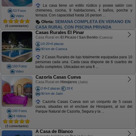
La casa tiene un estilo rústico y posee salón con
chimenea, cocina, 9 habitaciones, 4 baños, porche y
53 Fotos
terraza. Con capacidad hasta 16 person ...
Video
SEMANA COMPLETA EN VERANO EN
Oferta:
(6 comentarios)
CASA RURAL CON PISCINA PRIVADA
Casas Rurales El Pinar
Casa Rural en
El Picazo / San Benito
(Cuenca)
10-20+6 plazas
90 km de Cuenca
2 Casas Rurales de lujo totalmente equipadas para 10
personas cada una. Cada casa dispone de 6 cuartos de
150 Fotos
baño completos. Ubicadas en una fi ...
Video
Cazorla Casas Cueva
Casa Rural en
Hinojares
(Jaén)
2-8+2 plazas
29 €
90 km de Jaén
Cazorla Casas Cueva son un conjunto de 5 casas
cueva, situadas en el enclave de Hinojares, al sur del
100 Fotos
Parque Natural de Cazorla, Segura y la ...
8 Videos
(3 comentarios)
A Casa de Blanco