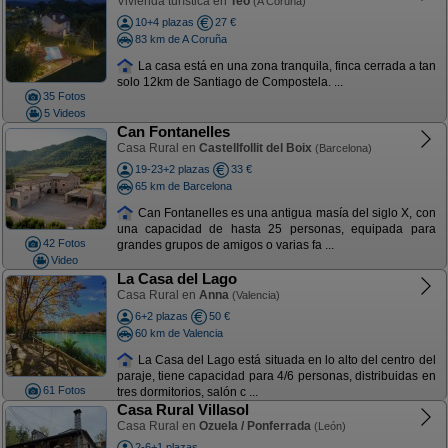
Vivienda turística en
Teo
(A Coruña)
10+4 plazas
27 €
83 km de A Coruña
La casa está en una zona tranquila, finca cerrada a tan
solo 12km de Santiago de Compostela. ...
35 Fotos
5 Videos
Can Fontanelles
Casa Rural en
Castellfollit del Boix
(Barcelona)
19-23+2 plazas
33 €
65 km de Barcelona
Can Fontanelles es una antigua masía del siglo X, con
una capacidad de hasta 25 personas, equipada para
42 Fotos
grandes grupos de amigos o varias fa ...
Video
La Casa del Lago
Casa Rural en
Anna
(Valencia)
6+2 plazas
50 €
60 km de Valencia
La Casa del Lago está situada en lo alto del centro del
paraje, tiene capacidad para 4/6 personas, distribuidas en
61 Fotos
tres dormitorios, salón c ...
Casa Rural Villasol
Casa Rural en
Ozuela / Ponferrada
(León)
2-6+1 plazas