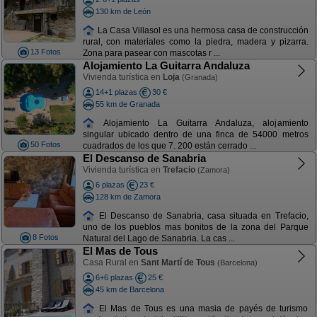
130 km de León
La Casa Villasol es una hermosa casa de construcción
rural, con materiales como la piedra, madera y pizarra.
13 Fotos
Zona para pasear con mascotas r ...
Alojamiento La Guitarra Andaluza
Vivienda turística en
Loja
(Granada)
14+1 plazas
30 €
55 km de Granada
Alojamiento La Guitarra Andaluza, alojamiento
singular ubicado dentro de una finca de 54000 metros
50 Fotos
cuadrados de los que 7. 200 están cerrado ...
El Descanso de Sanabria
Vivienda turística en
Trefacio
(Zamora)
6 plazas
23 €
128 km de Zamora
El Descanso de Sanabria, casa situada en Trefacio,
uno de los pueblos mas bonitos de la zona del Parque
8 Fotos
Natural del Lago de Sanabria. La cas ...
El Mas de Tous
Casa Rural en
Sant Martí de Tous
(Barcelona)
6+6 plazas
25 €
45 km de Barcelona
El Mas de Tous es una masia de payés de turismo