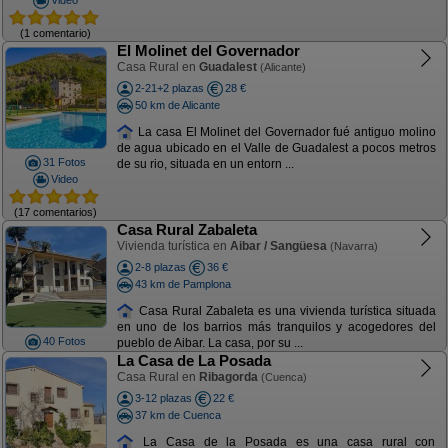
(1 comentario)
El Molinet del Governador
Casa Rural en
Guadalest
(Alicante)
2-21+2 plazas
28 €
50 km de Alicante
La casa El Molinet del Governador fué antiguo molino
de agua ubicado en el Valle de Guadalest a pocos metros
31 Fotos
de su rio, situada en un entorn ...
Video
(17 comentarios)
Casa Rural Zabaleta
Vivienda turística en
Aibar / Sangüesa
(Navarra)
2-8 plazas
36 €
43 km de Pamplona
Casa Rural Zabaleta es una vivienda turística situada
en uno de los barrios más tranquilos y acogedores del
40 Fotos
pueblo de Aibar. La casa, por su ...
La Casa de La Posada
Casa Rural en
Ribagorda
(Cuenca)
3-12 plazas
22 €
37 km de Cuenca
La Casa de la Posada es una casa rural con