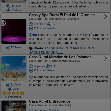
capacidad hasta 12 plazas en 6 habitaciones dobles con
26 Fotos
cuarto de baño y piscina de uso todo el añ ...
5 Videos
Casa y Spa Rural El Pati de L´Oroneta
Casa Rural en
Els Ibarsos
(Castellón)
6+3 plazas
35 €
35 km de Castellón
Casa con Jacuzzi y Sauna El Pati de L´ Oroneta es
una casa rural de lujo en la que podrás descansar y
relajarte del estrés diario. Nuestra c ...
17 Fotos
ESCAPADA ROMÁNTICA CON
Oferta:
JACUZZI, SAUNA,....
Casa Rural Mirador de Los Palomos
Casa Rural en
Casabermeja
(Málaga)
14 plazas
30 €
30 km de Málaga
Mirador de los Palomos es una casa de vacaciones en
el campo a las afueras de Casabermeja, en la provincia
91 Fotos
de Málaga, Andalucía. Se trata de ...
Video
(1 comentario)
Casa Rural Entregredos
Casa Rural en
Guisando
(Ávila)
16+4 plazas
38 €