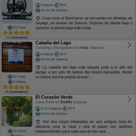
4 plazas
30 €
41 km de Zamora
Casa rural el Barricuevo se encuentra en Almeida de
Sayago, un pueblo de Zamora. Dispone de planta baja y
23 Fotos
superior, la planta baja está comp ...
(1 comentario)
Cabaña del Lago
Camping y Bungalows en
Anna
(Valencia)
4 plazas
40 €
65 km de Valencia
La cabaña del lago esta situada justo a lo alto del
paraje, a tan solo 30 metros del mismo manantial, desde
51 Fotos
su mismo porche podrás divisar l ...
2 Videos
(3 comentarios)
El Corazón Verde
Casa Rural en
Badilla
(Zamora)
8-21+3 plazas
25 €
54 km de Zamora
Son dos casas integradas en una antigua casa de
labranza (una la casa y otra el pajar) con jardines
51 Fotos
independientes para cada una de las casa ...
Video