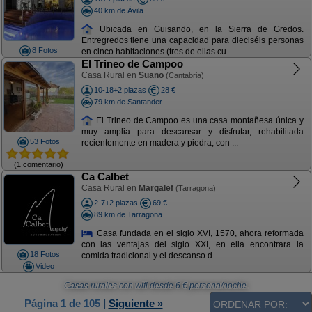
40 km de Ávila
Ubicada en Guisando, en la Sierra de Gredos.
Entregredos tiene una capacidad para dieciséis personas
8 Fotos
en cinco habitaciones (tres de ellas cu ...
El Trineo de Campoo
Casa Rural en
Suano
(Cantabria)
10-18+2 plazas
28 €
79 km de Santander
El Trineo de Campoo es una casa montañesa única y
muy amplia para descansar y disfrutar, rehabilitada
53 Fotos
recientemente en madera y piedra, con ...
(1 comentario)
Ca Calbet
Casa Rural en
Margalef
(Tarragona)
2-7+2 plazas
69 €
89 km de Tarragona
Casa fundada en el siglo XVI, 1570, ahora reformada
con las ventajas del siglo XXI, en ella encontrara la
18 Fotos
comida tradicional y el descanso d ...
Video
Casas rurales con wifi
desde
6
€ persona/noche.
Página 1 de 105
|
Siguiente »