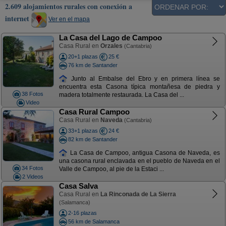
2.609 alojamientos rurales con conexión a
internet
Ver en el mapa
La Casa del Lago de Campoo
Casa Rural en
Orzales
(Cantabria)
20+1 plazas
25 €
76 km de Santander
Junto al Embalse del Ebro y en primera línea se
encuentra esta Casona típica montañesa de piedra y
38 Fotos
madera totalmente restaurada. La Casa del ...
Video
Casa Rural Campoo
Casa Rural en
Naveda
(Cantabria)
33+1 plazas
24 €
82 km de Santander
La Casa de Campoo, antigua Casona de Naveda, es
una casona rural enclavada en el pueblo de Naveda en el
34 Fotos
Valle de Campoo, al pie de la Estaci ...
2 Videos
Casa Salva
Casa Rural en
La Rinconada de La Sierra
(Salamanca)
2-16 plazas
56 km de Salamanca