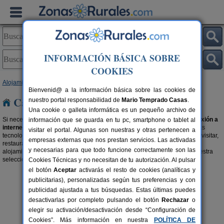
INFORMACIÓN BÁSICA SOBRE
COOKIES
Alojamientos
> Casas rurales con wifi
Bienvenid@ a la información básica sobre las cookies de
Casas rurales con wifi
nuestro portal responsabilidad de
Mario Temprado Casas
.
Una cookie o galleta informática es un pequeño archivo de
Si necesitas estar constantemente en red, elige una
casa rural con conexión a
información que se guarda en tu pc, smartphone o tablet al
internet
. Porque el turismo rural no está, para nada, reñido con las nuevas
visitar el portal. Algunas son nuestras y otras pertenecen a
tecnologías. Aprovecha y encuentra las maravillas del entorno, sitios que visitar,
empresas externas que nos prestan servicios. Las activadas
restaurantes,... sácale el máximo provecho a tu viaje desde el mismo
y necesarias para que todo funcione correctamente son las
alojamiento con wifi. Porque servicios y precio son compatibles, visita nuestra
selección de
casas rurales baratas
.
Cookies Técnicas y no necesitan de tu autorización. Al pulsar
el botón
Aceptar
activarás el resto de cookies (analíticas y
publicitarias), personalizadas según tus preferencias y con
publicidad ajustada a tus búsquedas. Estas últimas puedes
desactivarlas por completo pulsando el botón
Rechazar
o
elegir su activación/desactivación desde “Configuración de
Cookies”. Más información en nuestra
POLÍTICA DE