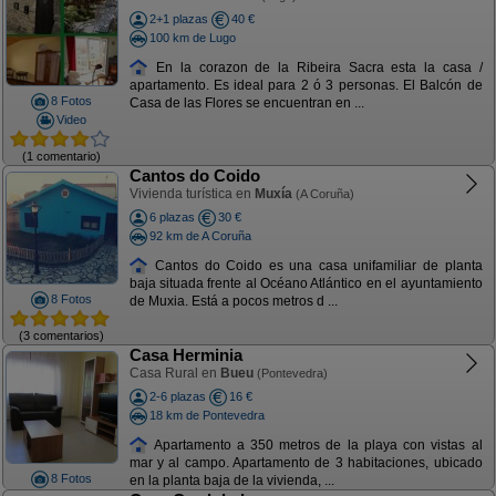
2+1 plazas
40 €
100 km de Lugo
En la corazon de la Ribeira Sacra esta la casa /
apartamento. Es ideal para 2 ó 3 personas. El Balcón de
8 Fotos
Casa de las Flores se encuentran en ...
Video
(1 comentario)
Cantos do Coido
Vivienda turística en
Muxía
(A Coruña)
6 plazas
30 €
92 km de A Coruña
Cantos do Coido es una casa unifamiliar de planta
baja situada frente al Océano Atlántico en el ayuntamiento
8 Fotos
de Muxia. Está a pocos metros d ...
(3 comentarios)
Casa Herminia
Casa Rural en
Bueu
(Pontevedra)
2-6 plazas
16 €
18 km de Pontevedra
Apartamento a 350 metros de la playa con vistas al
mar y al campo. Apartamento de 3 habitaciones, ubicado
8 Fotos
en la planta baja de la vivienda, ...