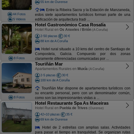
55 km de Ourense
Entre la Ribeira Sacra y la Estación de Manzaneda,
44 Fotos
estos siete apartamentos turísticos forman parte de una
5 Videos
edificación de arquitectura tradi ...
Hotel Gastronómico Casa Rosalía
Hotel Rural en
Os Anxeles / Brión
(A Coruña)
2-50 plazas
30 €
88 km de A Coruña
Hotel rural situado a 10 kms del centro de Santiago de
Compostela, Galicia. Compuesto por dos zonas
8 Fotos
claramente diferenciadas comunicadas por ...
Touriñán Mar
Apartamentos Rurales en
Muxía
(A Coruña)
2-5 plazas
30 €
100 km de A Coruña
Touriñán Mar dispone de apartamentos turísticos con
su encanto personal, pero con un denominador común,
8 Fotos
como son las impresionantes vistas a ...
Hotel Restaurante Spa As Maceiras
Hotel Rural en
Puebla de Trives
(Ourense)
42+10 plazas
35 €
69 km de Ourense
Hotel de 2 estrellas con amplias salas. Actividades
para pasar el tiempo en tranqulidad. Se organizan rutas