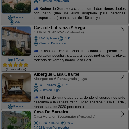
40 km de Pontevedra
Budiño de Serraseca cuenta con: 4 dormitorios dobles
con baño (uno de ellos adaptado para personas
8 Fotos
discapacitadas), con camas de 150 cm. y b ...
Video
Casa de Labranza A Rega
Casa Rural en
Poio
(Pontevedra)
14+10 plazas
33 €
7 km de Pontevedra
Casa de construcción tradicional en piedra con
decoración peculiar, situada a pocos metros de la playa,
8 Fotos
rodeada de verde y maravillosas vist ...
(1 comentario)
Albergue Casa Cuartel
Albergue en
A Fonsagrada
(Lugo)
34+1 plazas
15 €
59 km de Lugo
Al final de una etapa dura, donde el cuerpo nos pide
descanso y la cabeza tranquilidad aparece Casa Cuartel,
8 Fotos
rehabilitada en 2020 pero con u ...
Casa Da Barreira
Casa Rural en
Soutomaior
(Pontevedra)
10-20+6 plazas
20 €
15 km de Pontevedra