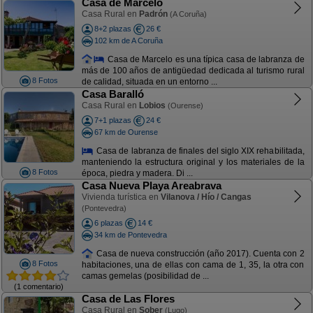
Casa de Marcelo
Casa Rural en
Padrón
(A Coruña)
8+2 plazas
26 €
102 km de A Coruña
Casa de Marcelo es una típica casa de labranza de
más de 100 años de antigüedad dedicada al turismo rural
8 Fotos
de calidad, situada en un entorno ...
Casa Baralló
Casa Rural en
Lobios
(Ourense)
7+1 plazas
24 €
67 km de Ourense
Casa de labranza de finales del siglo XIX rehabilitada,
manteniendo la estructura original y los materiales de la
8 Fotos
época, piedra y madera. Di ...
Casa Nueva Playa Areabrava
Vivienda turística en
Vilanova / Hío / Cangas
(Pontevedra)
6 plazas
14 €
34 km de Pontevedra
Casa de nueva construcción (año 2017). Cuenta con 2
8 Fotos
habitaciones, una de ellas con cama de 1, 35, la otra con
camas gemelas (posibilidad de ...
(1 comentario)
Casa de Las Flores
Casa Rural en
Sober
(Lugo)