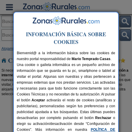
INFORMACIÓN BÁSICA SOBRE
COOKIES
Alojamientos
>
Casas rurales con wifi
> Galicia
Bienvenid@ a la información básica sobre las cookies de
Casas rurales con wifi en Galicia
nuestro portal responsabilidad de
Mario Temprado Casas
.
Una cookie o galleta informática es un pequeño archivo de
Si necesitas estar constantemente en red, elige una
casa rural con conexión a
información que se guarda en tu pc, smartphone o tablet al
internet en Galicia
. Porque el turismo rural no está, para nada, reñido con las
visitar el portal. Algunas son nuestras y otras pertenecen a
nuevas tecnologías. Aprovecha y encuentra las maravillas del entorno, sitios que
empresas externas que nos prestan servicios. Las activadas
visitar, restaurantes,... sácale el máximo provecho a tu viaje desde el mismo
y necesarias para que todo funcione correctamente son las
alojamiento con wifi. Porque servicios y precio son compatibles, visita nuestra
selección de
casas rurales baratas en Galicia
.
Cookies Técnicas y no necesitan de tu autorización. Al pulsar
el botón
Aceptar
activarás el resto de cookies (analíticas y
publicitarias), personalizadas según tus preferencias y con
publicidad ajustada a tus búsquedas. Estas últimas puedes
desactivarlas por completo pulsando el botón
Rechazar
o
elegir su activación/desactivación desde “Configuración de
Cookies”. Más información en nuestra
POLÍTICA DE