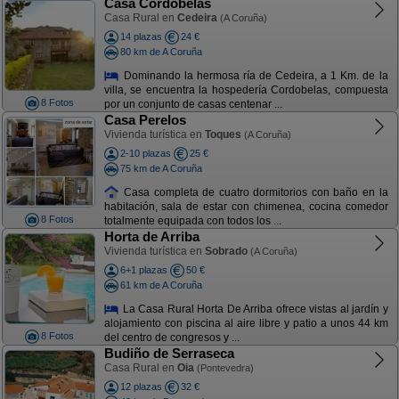
Casa Cordobelas
Casa Rural en
Cedeira
(A Coruña)
14 plazas
24 €
80 km de A Coruña
Dominando la hermosa ría de Cedeira, a 1 Km. de la
villa, se encuentra la hospedería Cordobelas, compuesta
8 Fotos
por un conjunto de casas centenar ...
Casa Perelos
Vivienda turística en
Toques
(A Coruña)
2-10 plazas
25 €
75 km de A Coruña
Casa completa de cuatro dormitorios con baño en la
habitación, sala de estar con chimenea, cocina comedor
8 Fotos
totalmente equipada con todos los ...
Horta de Arriba
Vivienda turística en
Sobrado
(A Coruña)
6+1 plazas
50 €
61 km de A Coruña
La Casa Rural Horta De Arriba ofrece vistas al jardín y
alojamiento con piscina al aire libre y patio a unos 44 km
8 Fotos
del centro de congresos y ...
Budiño de Serraseca
Casa Rural en
Oia
(Pontevedra)
12 plazas
32 €