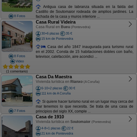
Antigua casa de labranza situada en la falda del
Castillo de Soutomaior rodeada de amplios jardines. La
8 Fotos
fachada de la casa y muros interiore ...
Casa Rural Videira
Casa Rural en
Bueu
(Pontevedra)
30+6 plazas
35 €
15 km de Pontevedra
Casa del año 1847 inaugurada para turismo rural
en el 2002. Consta de 15 habitaciones dobles con baño,
8 Fotos
televisor, calefacción, aire acondici ...
Video
(1 comentario)
Casa Da Maestra
Vivienda turística en
Rianxo
(A Coruña)
6-10+2 plazas
30 €
111 km de A Coruña
Si quiere hacer turismo rural en un lugar muy cerca del
mar tenemos lo que necesita. Se trata de una casa de
7 Fotos
principios del siglo XX, comple ...
Casa de 1910
Vivienda turística en
Soutomaior
(Pontevedra)
4-8+1 plazas
22 €
21 km de Pontevedra