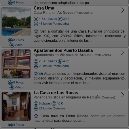
8 Fotos
de senderismo adaptadaa a sus po ...
Casa Uma
Casa Rural en
As Neves
(Pontevedra)
4-8+1 plazas
30 €
45 km de Pontevedra
Ven a disfrutar de una Casa Rural de principios del
siglo XIX, con 280m2 útiles, totalmente reformada y
8 Fotos
acondicionada, en el interior de las ...
Video
Apartamentos Puerto Basella
Apartamento en
Vilanova de Arousa
(Pontevedra)
2-5+1 plazas
40 €
25 km de Pontevedra
Apartamentos con impresionantes vistas al mar, con
cuidado diseño y decoración, y máximo equipamiento,
8 Fotos
para vivir intensamente el mar de las ...
Video
La Casa de Las Rocas
Vivienda turística en
Nogueira de Ramuín
(Ourense)
6 plazas
40 €
21 km de Ourense
Casa rural en Plena Ribeira Sacra en un entorno
natural ideal para desconectar. ...
8 Fotos