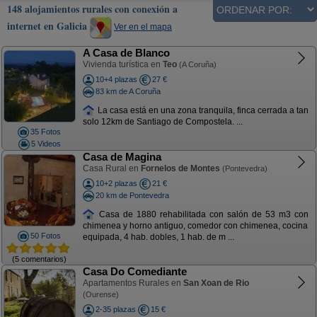
148 alojamientos rurales con conexión a
internet en Galicia
Ver en el mapa
A Casa de Blanco
Vivienda turística en
Teo
(A Coruña)
10+4 plazas
27 €
83 km de A Coruña
La casa está en una zona tranquila, finca cerrada a tan
solo 12km de Santiago de Compostela. ...
35 Fotos
5 Videos
Casa de Magina
Casa Rural en
Fornelos de Montes
(Pontevedra)
10+2 plazas
21 €
20 km de Pontevedra
Casa de 1880 rehabilitada con salón de 53 m3 con
chimenea y horno antiguo, comedor con chimenea, cocina
50 Fotos
equipada, 4 hab. dobles, 1 hab. de m ...
(5 comentarios)
Casa Do Comediante
Apartamentos Rurales en
San Xoan de Rio
(Ourense)
2-35 plazas
15 €