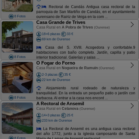
Rectoral de Candás Antigua casa rectoral de la
parroquia de San Martiño de Candás, en el ayuntamiento
8 Fotos
ourensano de Rairiz de Veiga en la com ...
Casa Grande de Trives
Casa Rural en
A Pobra de Trives
(Ourense)
18+6 plazas
33 €
69 km de Ourense
Casa del S. XVIII. Acogedora y confortable.9
habitaciones con baño completo. Jardín, capilla y patio
8 Fotos
interior tradicional. Galerías y salas ...
O Fogar do Forno
Casa Rural en
Nogueira de Ramuin
(Ourense)
2-3 plazas
35 €
22 km de Ourense
Alojamiento rural rodeado de naturaleza y
tranquilidad. En la entrada un pequeño patio o jardín con
8 Fotos
barbacoa. Al entrar a la casa nos encont ...
A Rectoral de Ansemil
Casa Rural en
Celanova
(Ourense)
14+3 plazas
25 €
233 km de Ourense
La Rectoral de Ansemil es una antigua casa rectoral
del año 1772, junto a la iglesia camposanto de Santa
8 Fotos
Maria de Lamas de Ansemil restaurad ...