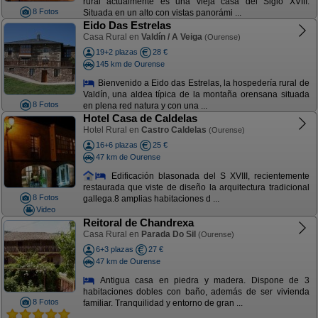
rural actualmente es una vieja casa del Siglo XVIII.
8 Fotos
Situada en un alto con vistas panorámi ...
Eido Das Estrelas
Casa Rural en
Valdín / A Veiga
(Ourense)
19+2 plazas
28 €
145 km de Ourense
Bienvenido a Eido das Estrelas, la hospedería rural de
Valdín, una aldea típica de la montaña orensana situada
8 Fotos
en plena red natura y con una ...
Hotel Casa de Caldelas
Hotel Rural en
Castro Caldelas
(Ourense)
16+6 plazas
25 €
47 km de Ourense
Edificación blasonada del S XVIII, recientemente
restaurada que viste de diseño la arquitectura tradicional
8 Fotos
gallega.8 amplias habitaciones d ...
Video
Reitoral de Chandrexa
Casa Rural en
Parada Do Sil
(Ourense)
6+3 plazas
27 €
47 km de Ourense
Antigua casa en piedra y madera. Dispone de 3
habitaciones dobles con baño, además de ser vivienda
8 Fotos
familiar. Tranquilidad y entorno de gran ...