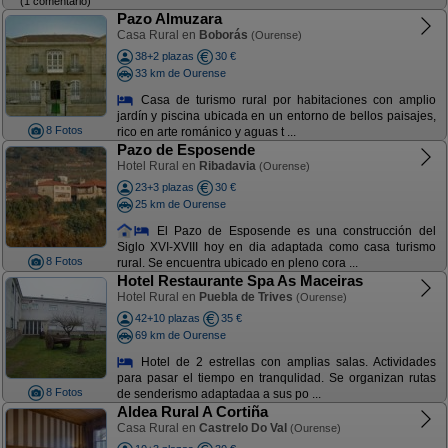
(1 comentario)
Pazo Almuzara
Casa Rural en
Boborás
(Ourense)
38+2 plazas
30 €
33 km de Ourense
Casa de turismo rural por habitaciones con amplio
jardín y piscina ubicada en un entorno de bellos paisajes,
8 Fotos
rico en arte románico y aguas t ...
Pazo de Esposende
Hotel Rural en
Ribadavia
(Ourense)
23+3 plazas
30 €
25 km de Ourense
El Pazo de Esposende es una construcción del
Siglo XVI-XVIII hoy en dia adaptada como casa turismo
8 Fotos
rural. Se encuentra ubicado en pleno cora ...
Hotel Restaurante Spa As Maceiras
Hotel Rural en
Puebla de Trives
(Ourense)
42+10 plazas
35 €
69 km de Ourense
Hotel de 2 estrellas con amplias salas. Actividades
para pasar el tiempo en tranqulidad. Se organizan rutas
8 Fotos
de senderismo adaptadaa a sus po ...
Aldea Rural A Cortiña
Casa Rural en
Castrelo Do Val
(Ourense)