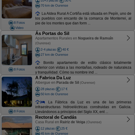
10+3 plazas
30 €
70 km de Ourense
La Aldea Rural A Cortiña está situada en Pepín, uno de
los pueblos con encanto de la comarca de Monterrei, al
8 Fotos
pie de los montes que dan form ...
Video
Ás Portas do Sil
Apartamentos Rurales en
Nogueira de Ramuín
(Ourense)
2-4 plazas
40 €
27 km de Ourense
Bonito apartamento de estilo clásico totalmente
exterior con vistas a las montañas, rodeado de naturaleza
8 Fotos
y tranquilidad. Cómo su nombre ind ...
A Fabrica Da Luz
Albergue en
Parada de Sil
(Ourense)
28 plazas
17 €
50 km de Ourense
La Fábrica da Luz es una de las primeras
infraestructuras hidroeléctricas construidas en Galicia.
8 Fotos
Llevándonos a principios del Siglo XX, ent ...
Rectoral de Candás
Casa Rural en
Rairiz de Veiga
(Ourense)
12 plazas
25 €
45 km de Ourense