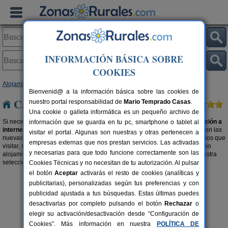
INFORMACIÓN BÁSICA SOBRE
COOKIES
Alojamientos
>
Casas rurales con wifi
>
Galicia
> Ourense
Bienvenid@ a la información básica sobre las cookies de
Casas rurales con wifi en Ourense
nuestro portal responsabilidad de
Mario Temprado Casas
.
Una cookie o galleta informática es un pequeño archivo de
Si necesitas estar constantemente en red, elige una
casa rural con conexión a
información que se guarda en tu pc, smartphone o tablet al
internet en Ourense
. Porque el turismo rural no está, para nada, reñido con las
visitar el portal. Algunas son nuestras y otras pertenecen a
nuevas tecnologías. Aprovecha y encuentra las maravillas del entorno, sitios que
empresas externas que nos prestan servicios. Las activadas
visitar, restaurantes,... sácale el máximo provecho a tu viaje desde el mismo
y necesarias para que todo funcione correctamente son las
alojamiento con wifi. Porque servicios y precio son compatibles, visita nuestra
selección de
casas rurales baratas en Ourense
.
Cookies Técnicas y no necesitan de tu autorización. Al pulsar
el botón
Aceptar
activarás el resto de cookies (analíticas y
publicitarias), personalizadas según tus preferencias y con
publicidad ajustada a tus búsquedas. Estas últimas puedes
desactivarlas por completo pulsando el botón
Rechazar
o
elegir su activación/desactivación desde “Configuración de
Cookies”. Más información en nuestra
POLÍTICA DE