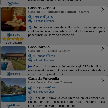
Video
Casa da Canella
Casa Rural en
Nogueira de Ramuín
(Ourense)
4 plazas
35 €
21 km de Ourense
Pequeña casa rural de estilo rústico muy acogedora y
confortable. Acondicionada con todo lo necesario para
8 Fotos
pasar un fin de semana o vacacion ...
(1 comentario)
Casa Baralló
Casa Rural en
Lobios
(Ourense)
7+1 plazas
24 €
67 km de Ourense
Casa de labranza de finales del siglo XIX rehabilitada,
manteniendo la estructura original y los materiales de la
8 Fotos
época, piedra y madera. Di ...
Casa da Feiravella
Casa Rural en
Entrimo
(Ourense)
24+6 plazas
30 €
75 km de Ourense
Casa da Feiravella está ubicada en el concello de
Entrimo, en zona de afección del Parque Nartural Baixa
8 Fotos
Limia-Serra do Xurés, colindante co ...