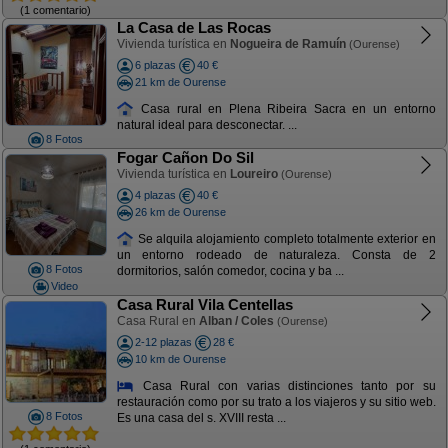
(1 comentario)
La Casa de Las Rocas
Vivienda turística en
Nogueira de Ramuín
(Ourense)
6 plazas
40 €
21 km de Ourense
Casa rural en Plena Ribeira Sacra en un entorno
natural ideal para desconectar. ...
8 Fotos
Fogar Cañon Do Sil
Vivienda turística en
Loureiro
(Ourense)
4 plazas
40 €
26 km de Ourense
Se alquila alojamiento completo totalmente exterior en
un entorno rodeado de naturaleza. Consta de 2
8 Fotos
dormitorios, salón comedor, cocina y ba ...
Video
Casa Rural Vila Centellas
Casa Rural en
Alban / Coles
(Ourense)
2-12 plazas
28 €
10 km de Ourense
Casa Rural con varias distinciones tanto por su
restauración como por su trato a los viajeros y su sitio web.
8 Fotos
Es una casa del s. XVIII resta ...