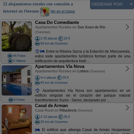
22 alojamientos rurales con conexión a
internet en Ourense
Ver en el mapa
Casa Do Comediante
Apartamentos Rurales en
San Xoan de Rio
(Ourense)
2-35 plazas
15 €
55 km de Ourense
Entre la Ribeira Sacra y la Estación de Manzaneda,
44 Fotos
estos siete apartamentos turísticos forman parte de una
5 Videos
edificación de arquitectura tradi ...
Apartamentos Vía Nova
Apartamentos Rurales en
Lobios
(Ourense)
4+1 plazas
25 €
65 km de Ourense
Apartamentos Vía Nova son apartamentos en un
edificio singular en el corazón del parque natural
8 Fotos
transfronterizo Xures - Geres, declarado por ...
Casal de Arman
Casa Rural en
Ribadavia
(Ourense)
2-10 plazas
35 €
25 km de Ourense
El edificio que alberga Casal de Armán Hospedaxe