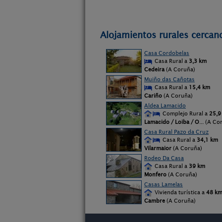
Alojamientos rurales cercan
Casa Cordobelas
Casa Rural a
3,3 km
Cedeira
(A Coruña)
Muiño das Cañotas
Casa Rural a
15,4 km
Cariño
(A Coruña)
Aldea Lamacido
Complejo Rural a
25,9
Lamacido / Loiba / O
... (A Co
Casa Rural Pazo da Cruz
Casa Rural a
34,1 km
Vilarmaior
(A Coruña)
Rodeo Da Casa
Casa Rural a
39 km
Monfero
(A Coruña)
Casas Lamelas
Vivienda turística a
48 k
Cambre
(A Coruña)