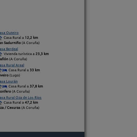
asa Outeiro
Casa Rural a
12,2 km
an Sadurniño
(A Coruña)
asa Berdeal
Vivienda turística a
23,3 km
añón
(A Coruña)
asa Rural Areal
Casa Rural a
33 km
iveiro
(Lugo)
asa Lourán
Casa Rural a
37,8 km
onfero
(A Coruña)
asa Rural Oza de Los Ríos
Casa Rural a
47,2 km
za / Cesuras
(A Coruña)