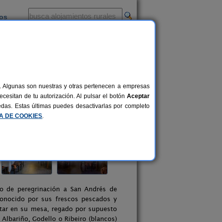
ios
-
al. Algunas son nuestras y otras pertenecen a empresas
cesitan de tu autorización. Al pulsar el botón
Aceptar
uedas. Estas últimas puedes desactivarlas por completo
CA DE COOKIES
.
o de peregrinación a San Andrés de
conocido por sus frescos pescados y
tar en su mesa, regado por supuesto
Albariño, Godello o Ribeiro (blancos)