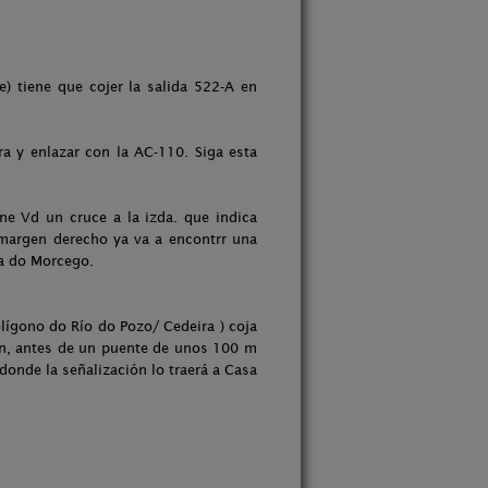
) tiene que cojer la salida 522-A en
a y enlazar con la AC-110. Siga esta
ene Vd un cruce a la izda. que indica
 margen derecho ya va a encontrr una
sa do Morcego.
olígono do Río do Pozo/ Cedeira ) coja
ión, antes de un puente de unos 100 m
donde la señalización lo traerá a Casa