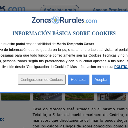
Anúnciate gratis
Acceso Propietar
Busca por pueblo
INFORMACIÓN BÁSICA SOBRE COOKIES
ño
> Casa Do Morcego
de nuestro portal responsabilidad de
Mario Temprado Casas
.
o de información que se guarda en tu pc, smartphone o tablet al visitar el port
)
ecesarias para que todo funcione correctamente son las Cookies Técnicas y no ne
rias), personalizadas según tus preferencias y con publicidad ajustada a tus búsq
lazas
75 km de A Coruña
Compartir:
sactivación desde “Configuración de Cookies”. Más información en nuestra
POLÍTI
Casa do Morcego está situada en el mismo camin
Teixido, a 5 km del pueblo marinero de Cedeira, 
o:
mariscos, que directamente del mar lo puede degus
con los caldos gallegos de sobre conocidos como el 