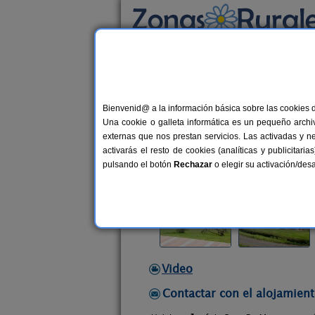
Busca por alojamiento
Alojamientos
>
Galicia
>
A Coruña
>
Valdovi
Bienvenid@ a la información básica sobre las cookies 
Casa Do Morcego
Una cookie o galleta informática es un pequeño archiv
Casa Rural en Valdoviño (A Coruña
externas que nos prestan servicios. Las activadas y n
activarás el resto de cookies (analíticas y publicita
Alquiler por habitaciones
10+9 p
pulsando el botón
Rechazar
o elegir su activación/de
Video
Contactar con el alojamient