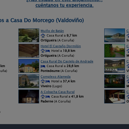
cuéntanos tu experiencia.
os a Casa Do Morcego (Valdoviño)
Muiño de Batán
C
Casa Rural a
9,7 km
Ortigueira
(A Coruña)
S
Hotel El Castaño Dormilón
C
Hotel a
19,8 km
Ortigueira
(A Coruña)
M
Casa Rural Do Castelo de Andrade
C
 km
Casa Rural a
28,6 km
ruña)
Pontedeume
(A Coruña)
V
Complexo Alameda
C
Hotel a
37,4 km
Viveiro
(Lugo)
M
A Cobacha Casa Rural
C
Casa Rural a
41,9 km
Paderne
(A Coruña)
O
m