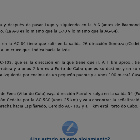
a y después de pasar Lugo y siguiendo en la A-6 (antes de Baamonde
. (La A-8 es lo mismo que la E-70 y lo mismo que la AG-64).
 en la AG-64 tiene que salir en la salida 26 dirección Somozas/Cedeir
 a un cruce que indica hacia la izda.
AC-103, que es la dirección en la que tiene que ir. A 1 km aprox., ti
rretera y a unos 7 km está Porto do Cabo que es su destino y en su
a la izquierda por encima de un pequeño puente y a unos 100 m está Ca
de Fene (Vilar do Colo) vaya dirección Ferrol y salga en la salida 54 (P
ción Cedeira por la AC-566 (unos 25 km) y va a encontrar la señalizac
derecha hacia Espiñaredo, Cerdido AC- 102 y a 1 km está Porto do Cabo, 
¿Has estado en este alojamiento?,