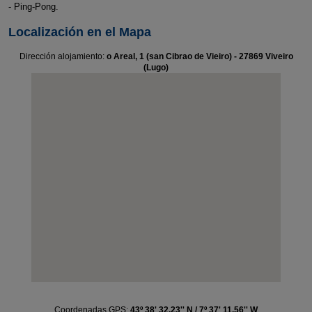
- Ping-Pong.
Localización en el Mapa
Dirección alojamiento:
o Areal, 1 (san Cibrao de Vieiro) - 27869 Viveiro
(Lugo)
Coordenadas GPS:
43º 38' 32.23'' N / 7º 37' 11.56'' W