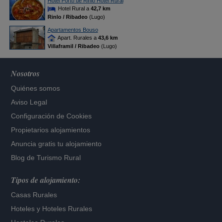
Hotel Porto de Rinlo Hotel Rural
Hotel Rural a
42,7 km
Rinlo / Ribadeo
(Lugo)
Apartamentos Bouso
Apart. Rurales a
43,6 km
Villaframil / Ribadeo
(Lugo)
Nosotros
Quiénes somos
Aviso Legal
Configuración de Cookies
Propietarios alojamientos
Anuncia gratis tu alojamiento
Blog de Turismo Rural
Tipos de alojamiento:
Casas Rurales
Hoteles
y
Hoteles Rurales