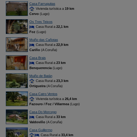
Casa Farruquitas
Vivienda turística a
19 km
Cervo
(Lugo)
Os Tres Teixos
Casa Rural a
22,1 km
Foz
(Lugo)
Muiño das Cañotas
Casa Rural a
22,9 km
Cariño
(A Coruña)
Casa Brais
Casa Rural a
23 km
Benquerencia
(Lugo)
Muiño de Batán
Casa Rural a
23,3 km
Ortigueira
(A Coruña)
Casa Catro Ventos
Vivienda turística a
26,4 km
Fazouro / Foz / Villarmea
(Lugo)
Casa Do Morcego
Casa Rural a
33 km
Valdoviño
(A Coruña)
Casa Guillermo
Casa Rural a
33,4 km