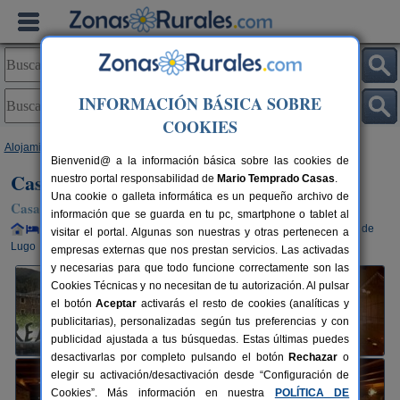
INFORMACIÓN BÁSICA SOBRE
COOKIES
Alojamientos
>
Galicia
>
Lugo
>
Viveiro
> Casa Rural Areal
Bienvenid@ a la información básica sobre las cookies de
Casa Rural Areal
nuestro portal responsabilidad de
Mario Temprado Casas
.
Una cookie o galleta informática es un pequeño archivo de
Casa Rural en Viveiro (Lugo)
información que se guarda en tu pc, smartphone o tablet al
Alquiler completo y por habitaciones
18+10 plazas
100 km de
visitar el portal. Algunas son nuestras y otras pertenecen a
Lugo
empresas externas que nos prestan servicios. Las activadas
y necesarias para que todo funcione correctamente son las
Cookies Técnicas y no necesitan de tu autorización. Al pulsar
el botón
Aceptar
activarás el resto de cookies (analíticas y
publicitarias), personalizadas según tus preferencias y con
publicidad ajustada a tus búsquedas. Estas últimas puedes
desactivarlas por completo pulsando el botón
Rechazar
o
elegir su activación/desactivación desde “Configuración de
Cookies”. Más información en nuestra
POLÍTICA DE