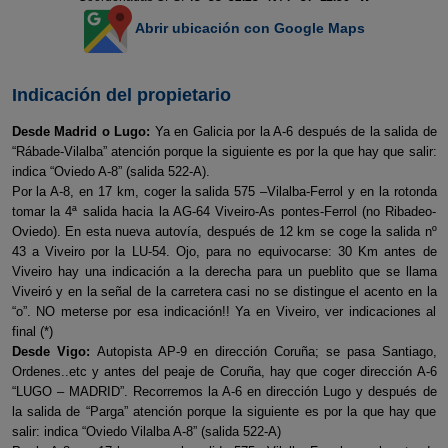
Abrir ubicación con Google Maps
Indicación del propietario
Desde Madrid o Lugo:
Ya en Galicia por la A-6 después de la salida de
“Rábade-Vilalba” atención porque la siguiente es por la que hay que salir:
indica “Oviedo A-8” (salida 522-A).
Por la A-8, en 17 km, coger la salida 575 –Vilalba-Ferrol y en la rotonda
tomar la 4ª salida hacia la AG-64 Viveiro-As pontes-Ferrol (no Ribadeo-
Oviedo). En esta nueva autovía, después de 12 km se coge la salida nº
43 a Viveiro por la LU-54. Ojo, para no equivocarse: 30 Km antes de
Viveiro hay una indicación a la derecha para un pueblito que se llama
Viveiró y en la señal de la carretera casi no se distingue el acento en la
“o”. NO meterse por esa indicación!! Ya en Viveiro, ver indicaciones al
final (*)
Desde Vigo:
Autopista AP-9 en dirección Coruña; se pasa Santiago,
Ordenes..etc y antes del peaje de Coruña, hay que coger dirección A-6
“LUGO – MADRID”. Recorremos la A-6 en dirección Lugo y después de
la salida de “Parga” atención porque la siguiente es por la que hay que
salir: indica “Oviedo Vilalba A-8” (salida 522-A)