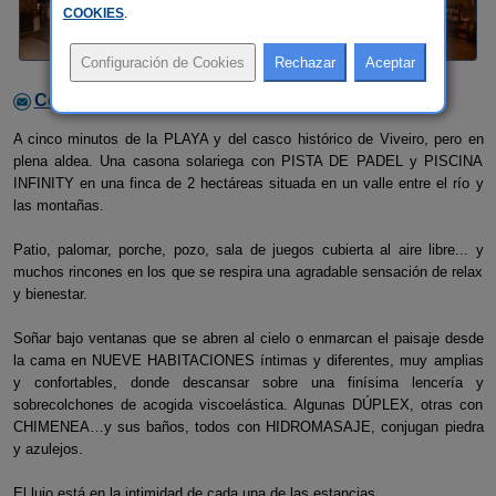
COOKIES
.
Contactar con el alojamiento
A cinco minutos de la PLAYA y del casco histórico de Viveiro, pero en
plena aldea. Una casona solariega con PISTA DE PADEL y PISCINA
INFINITY en una finca de 2 hectáreas situada en un valle entre el río y
las montañas.
Patio, palomar, porche, pozo, sala de juegos cubierta al aire libre... y
muchos rincones en los que se respira una agradable sensación de relax
y bienestar.
Soñar bajo ventanas que se abren al cielo o enmarcan el paisaje desde
la cama en NUEVE HABITACIONES íntimas y diferentes, muy amplias
y confortables, donde descansar sobre una finísima lencería y
sobrecolchones de acogida viscoelástica. Algunas DÚPLEX, otras con
CHIMENEA…y sus baños, todos con HIDROMASAJE, conjugan piedra
y azulejos.
El lujo está en la intimidad de cada una de las estancias.