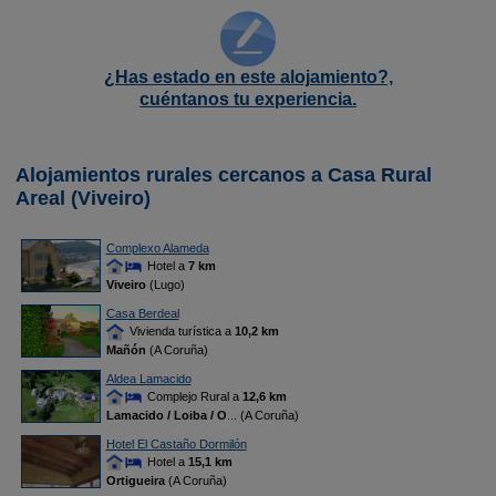
¿Has estado en este alojamiento?,
cuéntanos tu experiencia.
Alojamientos rurales cercanos a Casa Rural
Areal (Viveiro)
Complexo Alameda
Hotel a
7 km
Viveiro
(Lugo)
Casa Berdeal
Vivienda turística a
10,2 km
Mañón
(A Coruña)
Aldea Lamacido
Complejo Rural a
12,6 km
Lamacido / Loiba / O
... (A Coruña)
Hotel El Castaño Dormilón
Hotel a
15,1 km
Ortigueira
(A Coruña)