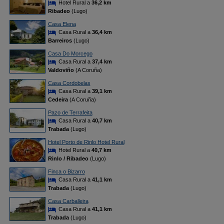
Hotel Rural a
36,2 km
Ribadeo
(Lugo)
Casa Elena
Casa Rural a
36,4 km
Barreiros
(Lugo)
Casa Do Morcego
Casa Rural a
37,4 km
Valdoviño
(A Coruña)
Casa Cordobelas
Casa Rural a
39,1 km
Cedeira
(A Coruña)
Pazo de Terrafeita
Casa Rural a
40,7 km
Trabada
(Lugo)
Hotel Porto de Rinlo Hotel Rural
Hotel Rural a
40,7 km
Rinlo / Ribadeo
(Lugo)
Finca o Bizarro
Casa Rural a
41,1 km
Trabada
(Lugo)
Casa Carballeira
Casa Rural a
41,1 km
Trabada
(Lugo)