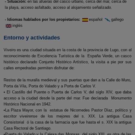
- Situación:
en las afueras del casco urbano, cerca del mar, cerca de
la playa, acceso asfaltado, acceso al alojamiento señalizado.
- Idiomas hablados por los propietarios:
español
gallego
inglés
Entorno y actividades
Viveiro es una ciudad situada en la costa de la provincia de Lugo, con el
reconocimiento de Excelencia Turística de la España Verde, un casco
histórico declarado Conjunto Histórico Artístico, la visita a pie por sus
calles empedradas permiten disfrutar de:
Restos de la muralla medieval y sus puertas que dan a la Calle do Muro,
Porta da Vila, Porta do Valado y a Porta de Carlos V.
• El Castillo del Puente o Puerta de Carlos V, del siglo XIV, que daba
acceso a la ciudad desde la parte del mar. Fue declarada Monumento
Histórico Nacional en 1942.
•La Plaza Mayor, con la estatua de Nicomedes Pastor Díaz, político y
escritor viveirense de los mejores del s. XIX. La antigua Casa
Consistorial ó la casa de la farmacia que fue hasta el s. XIX la antigua
Casa Rectoral de Santiago.
•Puerta do Valado y la Calexa das Monxas, del siglo XIII, es otra de las