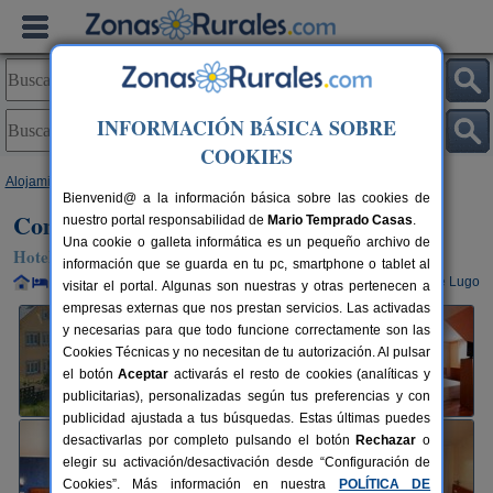
INFORMACIÓN BÁSICA SOBRE
COOKIES
Alojamientos
>
Galicia
>
Lugo
>
Viveiro
> Complexo Alameda
Bienvenid@ a la información básica sobre las cookies de
Complexo Alameda
nuestro portal responsabilidad de
Mario Temprado Casas
.
Una cookie o galleta informática es un pequeño archivo de
Hotel en Viveiro (Lugo)
información que se guarda en tu pc, smartphone o tablet al
Alquiler completo y por habitaciones
18+4 plazas
95 km de Lugo
visitar el portal. Algunas son nuestras y otras pertenecen a
empresas externas que nos prestan servicios. Las activadas
y necesarias para que todo funcione correctamente son las
Cookies Técnicas y no necesitan de tu autorización. Al pulsar
el botón
Aceptar
activarás el resto de cookies (analíticas y
publicitarias), personalizadas según tus preferencias y con
publicidad ajustada a tus búsquedas. Estas últimas puedes
desactivarlas por completo pulsando el botón
Rechazar
o
elegir su activación/desactivación desde “Configuración de
Cookies”. Más información en nuestra
POLÍTICA DE