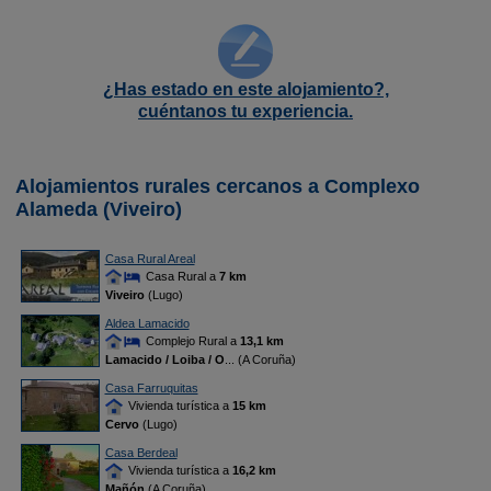
¿Has estado en este alojamiento?,
cuéntanos tu experiencia.
Alojamientos rurales cercanos a Complexo
Alameda (Viveiro)
Casa Rural Areal
Casa Rural a
7 km
Viveiro
(Lugo)
Aldea Lamacido
Complejo Rural a
13,1 km
Lamacido / Loiba / O
... (A Coruña)
Casa Farruquitas
Vivienda turística a
15 km
Cervo
(Lugo)
Casa Berdeal
Vivienda turística a
16,2 km
Mañón
(A Coruña)