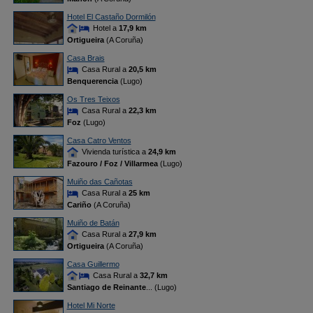
Hotel El Castaño Dormilón
Hotel a
17,9 km
Ortigueira
(A Coruña)
Casa Brais
Casa Rural a
20,5 km
Benquerencia
(Lugo)
Os Tres Teixos
Casa Rural a
22,3 km
Foz
(Lugo)
Casa Catro Ventos
Vivienda turística a
24,9 km
Fazouro / Foz / Villarmea
(Lugo)
Muiño das Cañotas
Casa Rural a
25 km
Cariño
(A Coruña)
Muiño de Batán
Casa Rural a
27,9 km
Ortigueira
(A Coruña)
Casa Guillermo
Casa Rural a
32,7 km
Santiago de Reinante
... (Lugo)
Hotel Mi Norte