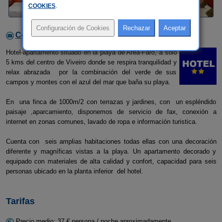
COOKIES
.
Contactar con el alojamiento
Hotel-apartamento situado en la playa de Area-Faro, a sólo
5 kms del centro de Viveiro donde se respira tranquilidad y
relax abrazada por la combinación del verde de sus
campos y montes con el azul del mar que baña su playa.
En una finca de 1000m/2 con terrazas y jardines, con un espléndido
paisaje ,aparcamiento, disponemos de servicio de fax, conexión a
internet en zonas comunes, lavado de ropa e información turistica.
Cuenta con seis amplias habitaciones todas ellas con una decoración
diferente y magníficas vistas a la playa. Un apartamento decorado y
equipado con materiales de alta calidad y confort, capacidad para seis
personas ubicado en la planta inferior del hotel.
Tarifas
Precio medio: 37 € persona / noche aproximadamente