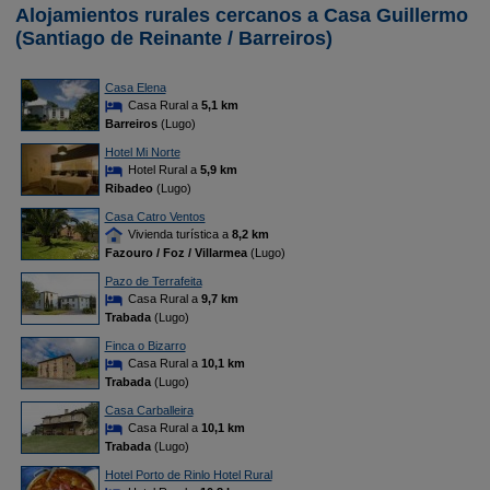
Alojamientos rurales cercanos a Casa Guillermo
(Santiago de Reinante / Barreiros)
Casa Elena
Casa Rural a
5,1 km
Barreiros
(Lugo)
Hotel Mi Norte
Hotel Rural a
5,9 km
Ribadeo
(Lugo)
Casa Catro Ventos
Vivienda turística a
8,2 km
Fazouro / Foz / Villarmea
(Lugo)
Pazo de Terrafeita
Casa Rural a
9,7 km
Trabada
(Lugo)
Finca o Bizarro
Casa Rural a
10,1 km
Trabada
(Lugo)
Casa Carballeira
Casa Rural a
10,1 km
Trabada
(Lugo)
Hotel Porto de Rinlo Hotel Rural