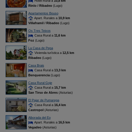
Hotel Rural a
10,8 km
Rinlo / Ribadeo
(Lugo)
Apartamentos Bouso
Apart. Rurales a
10,9 km
Villaframil / Ribadeo
(Lugo)
Os Tres Teixos
Casa Rural a
11,6 km
Foz
(Lugo)
La Casa de Pepa
Vivienda turística a
12,5 km
Ribadeo
(Lugo)
Casa Brais
Casa Rural a
13,3 km
Benquerencia
(Lugo)
Casa Rural Goje
Casa Rural a
15,7 km
San Tirso de Abres
(Asturias)
El Pajar de Pumarega
Casa Rural a
16,4 km
Castropol
(Asturias)
Alborada del Eo
Apart. Rurales a
16,5 km
Vegadeo
(Asturias)