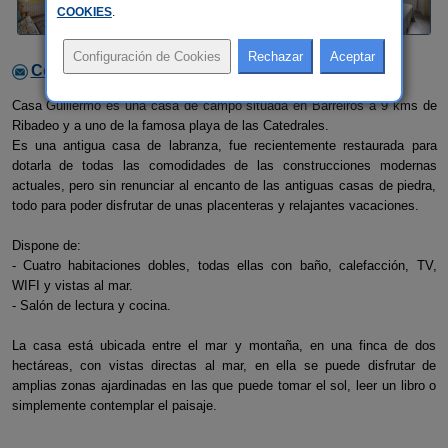
COOKIES
.
Contactar con el alojamiento
Casa Guillermo es una casa de campo situada en Barreiros a 9 kms de
Ribadeo y a uno de la famosa playa de las Catedrales.
Es una antigua casa de labranza, fue recientemente restaurada para
dotarla de todas las comodidades de las construcciones modernas
actuales, pero sin renunciar al encanto de las antiguas casas de piedra,
todo para poder disfrutar de unas placenteras y relajantes vacaciones.
Dispone de:
- Cuatro habitaciones dobles, todas ellas con baño, calefacción, TV,
WIFI y vistas al mar.
- Salón de lectura y cocina.
La casa está ubicada entre el mar y montaña, en una finca de dos
hectáreas, con vistas directas al mar, en ella se puede disfrutar de
amplias zonas ajardinadas en las que puede tomar el sol, leer un libro o
simplemente contemplar el paisaje.