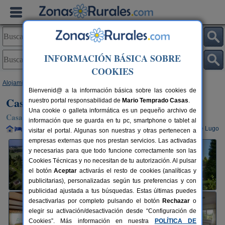
INFORMACIÓN BÁSICA SOBRE
COOKIES
Alojamientos
>
Galicia
>
Lugo
>
Santiago de Reinante
> Casa Guillermo
Bienvenid@ a la información básica sobre las cookies de
Casa Guillermo
nuestro portal responsabilidad de
Mario Temprado Casas
.
Una cookie o galleta informática es un pequeño archivo de
Casa Rural en Santiago de Reinante / Barreiros (Lugo)
información que se guarda en tu pc, smartphone o tablet al
Alquiler completo y por habitaciones
10+2 plazas
85 km de Lugo
visitar el portal. Algunas son nuestras y otras pertenecen a
empresas externas que nos prestan servicios. Las activadas
y necesarias para que todo funcione correctamente son las
Cookies Técnicas y no necesitan de tu autorización. Al pulsar
el botón
Aceptar
activarás el resto de cookies (analíticas y
publicitarias), personalizadas según tus preferencias y con
publicidad ajustada a tus búsquedas. Estas últimas puedes
desactivarlas por completo pulsando el botón
Rechazar
o
elegir su activación/desactivación desde “Configuración de
Cookies”. Más información en nuestra
POLÍTICA DE