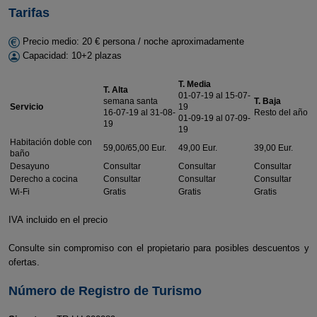
Tarifas
Precio medio: 20 € persona / noche aproximadamente
Capacidad: 10+2 plazas
T. Media
T. Alta
01-07-19 al 15-07-
semana santa
T. Baja
Servicio
19
16-07-19 al 31-08-
Resto del año
01-09-19 al 07-09-
19
19
Habitación doble con
59,00/65,00 Eur.
49,00 Eur.
39,00 Eur.
baño
Desayuno
Consultar
Consultar
Consultar
Derecho a cocina
Consultar
Consultar
Consultar
Wi-Fi
Gratis
Gratis
Gratis
IVA incluido en el precio
Consulte sin compromiso con el propietario para posibles descuentos y
ofertas.
Número de Registro de Turismo