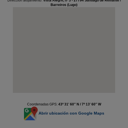
Dirección alojamiento:
Vista Alegre, nº 3 - 27794 Santiago de Reinante /
Barreiros (Lugo)
Coordenadas GPS:
43º 31' 60'' N / 7º 13' 60'' W
Abrir ubicación con Google Maps