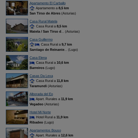
Apartamento El Carballo
Apartamento a
8,5 km
San Tirso de Abres
(Asturias)
Casa Rural Matela
Casa Rural a
8,5 km
Matela / San Tirso d
... (Asturias)
Casa Guillermo
Casa Rural a
9,7 km
Santiago de Reinante
... (Lugo)
Casa Elena
Casa Rural a
10,6 km
Barreiros
(Lugo)
Casas Da Lexa
Casa Rural a
11,8 km
Taramundi
(Asturias)
Alborada del Eo
Apart. Rurales a
11,9 km
Vegadeo
(Asturias)
Hotel Mi Norte
Hotel Rural a
11,9 km
Ribadeo
(Lugo)
Apartamentos Bouso
Apart. Rurales a
12,6 km