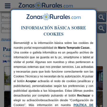
INFORMACIÓN BÁSICA SOBRE
COOKIES
Alojamientos
>
Galicia
>
Lugo
>
Trabada
> Pazo de Terrafeita
Bienvenid@ a la información básica sobre las cookies de
Pazo de Terrafeita
nuestro portal responsabilidad de
Mario Temprado Casas
.
Una cookie o galleta informática es un pequeño archivo de
Casa Rural en Trabada (Lugo)
información que se guarda en tu pc, smartphone o tablet al
Alquiler por habitaciones
20+9 plazas
67 km de Lugo
visitar el portal. Algunas son nuestras y otras pertenecen a
empresas externas que nos prestan servicios. Las activadas
y necesarias para que todo funcione correctamente son las
Cookies Técnicas y no necesitan de tu autorización. Al pulsar
el botón
Aceptar
activarás el resto de cookies (analíticas y
publicitarias), personalizadas según tus preferencias y con
publicidad ajustada a tus búsquedas. Estas últimas puedes
desactivarlas por completo pulsando el botón
Rechazar
o
elegir su activación/desactivación desde “Configuración de
Cookies”. Más información en nuestra
POLÍTICA DE