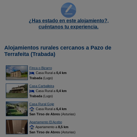
¿Has estado en este alojamiento?,
cuéntanos tu experiencia.
Alojamientos rurales cercanos a Pazo de
Terrafeita (Trabada)
Finca o Bizarro
Casa Rural a
0,4 km
Trabada
(Lugo)
Casa Carballeira
Casa Rural a
0,4 km
Trabada
(Lugo)
Casa Rural Goje
Casa Rural a
6,4 km
San Tirso de Abres
(Asturias)
Apartamento El Acebo
Apartamento a
8,5 km
San Tirso de Abres
(Asturias)