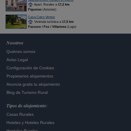
Apart. Rurales a
17,2 km
Figueras
(Asturias)
Casa Catro Ventos
Vivienda turística a
17,5 km
Fazouro / Foz / Villarmea
(Lugo)
Nosotros
Quiénes somos
Aviso Legal
Configuración de Cookies
Propietarios alojamientos
Anuncia gratis tu alojamiento
Blog de Turismo Rural
Tipos de alojamiento:
Casas Rurales
Hoteles
y
Hoteles Rurales
Hostales Rurales