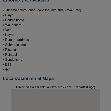
Entorno y actividades
• Turismo activo (quad, caballos, kite surf, kayak, etc)
• Playa
• Paddle board
• Wakeboard
• Vela
• Kayak
• Rutas marítimas
• Submarinismo
• Piscina
• Paintball
• Senderismo
• BTT
• 4x4
Localización en el Mapa
Dirección alojamiento:
o Pazo, s/n - 27765 Trabada (Lugo)