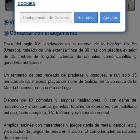
COOKIES
.
Video
Contactar con el alojamiento
Pazo del siglo XVI enclavado en la reserva de la biosfera río Eo
(Unesco), rodeado de una extensa finca de 30 Has con
piscina
exterior
de 15 metros de longitud, ademas de animales como caballos y
ganadería autóctona.
Un remanso de paz rodeado de praderas y bosques, a tan solo 15
minutos de las mejores playas del norte de Galicia, en la comarca de la
Mariña Lucense, en la costa de Lugo.
Dispone de 10 cómodas y amplias habitaciones, 8 con cama de
matrimonio y 2 con camas gemelas, totalmente exteriores, con mobiliario
antiguo, baño completo, TV, teléfono y calefacción central.
Amplios jardines con merenderos y juegos (tenis de mesa, dardos, etc.)
y selección de juegos de mesa en el salón. El comedor además dispone
de chimenea.