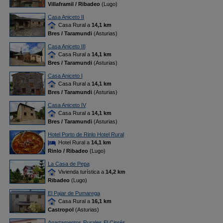
Villaframil / Ribadeo
(Lugo)
Casa Aniceto II
Casa Rural a
14,1 km
Bres / Taramundi
(Asturias)
Casa Aniceto III
Casa Rural a
14,1 km
Bres / Taramundi
(Asturias)
Casa Aniceto I
Casa Rural a
14,1 km
Bres / Taramundi
(Asturias)
Casa Aniceto IV
Casa Rural a
14,1 km
Bres / Taramundi
(Asturias)
Hotel Porto de Rinlo Hotel Rural
Hotel Rural a
14,1 km
Rinlo / Ribadeo
(Lugo)
La Casa de Pepa
Vivienda turística a
14,2 km
Ribadeo
(Lugo)
El Pajar de Pumarega
Casa Rural a
16,1 km
Castropol
(Asturias)
Apartamentos Rurales El Ciprés