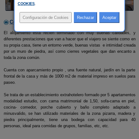
COOKIES
.
Contactar con el alojamiento
El alojamiento está recien terminado con muy buenas calidades, y
diferentes prestaciones que van a hacer que el viajero se siente como en
su propia casa, tiene un entorno verde, buenas vistas e intimidad creada
por un muro de piedra, así como cierres vegetales que dan encanto a
toda la zona común.
Cuenta con aparcamiento propio , una fuente natural, jardín en la parte
frontal de la casa y más de 1000 m2 de material impreso en suelos para
paseo.
Se trata de un establecimiento extrahotelero formado por 5 apartamentos
modalidad estudio, con cama matrimonial de 1,50, sofa-cama en piel,
cocina- comedor, porche cubierto y baño completo adaptado a
minusvalido, se han utilizado materiales de la zona pizarra, madera y
piedra principalmente, tiene una bodega con capacidad para 40
personas, ideal para comidas de grupos, familias, etc, etc.