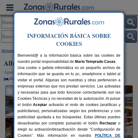
INFORMACIÓN BÁSICA SOBRE
COOKIES
Alojamientos
>
Asturias
>
Vegadeo
> Alborada del Eo
Bienvenid@ a la información básica sobre las cookies de
Alborada del Eo
nuestro portal responsabilidad de
Mario Temprado Casas
.
Una cookie o galleta informática es un pequeño archivo de
Apartamentos Rurales en Vegadeo (Asturias)
información que se guarda en tu pc, smartphone o tablet al
Alquiler por habitaciones
10-20 plazas
80 km de Oviedo
visitar el portal. Algunas son nuestras y otras pertenecen a
empresas externas que nos prestan servicios. Las activadas
y necesarias para que todo funcione correctamente son las
Cookies Técnicas y no necesitan de tu autorización. Al pulsar
el botón
Aceptar
activarás el resto de cookies (analíticas y
publicitarias), personalizadas según tus preferencias y con
publicidad ajustada a tus búsquedas. Estas últimas puedes
desactivarlas por completo pulsando el botón
Rechazar
o
elegir su activación/desactivación desde “Configuración de
Cookies”. Más información en nuestra
POLÍTICA DE