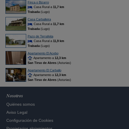
Finca o Bizarro
Casa Rural a
11,7 km
Trabada
(Lugo)
Casa Carballeira
Casa Rural a
11,7 km
Trabada
(Lugo)
Pazo de Terrafeita
Casa Rural a
11,9 km
Trabada
(Lugo)
Apartamento El Acebo
Apartamento a
12,3 km
San Tirso de Abres
(Asturias)
Apartamento El Carballo
Apartamento a
12,3 km
San Tirso de Abres
(Asturias)
Nosotros
Quiénes somos
Aviso Legal
Configuración de Cookies
Propietarios alojamientos