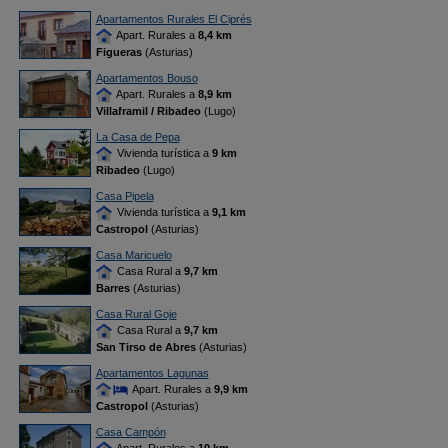
Apartamentos Rurales El Ciprés
Apart. Rurales a
8,4 km
Figueras
(Asturias)
Apartamentos Bouso
Apart. Rurales a
8,9 km
Villaframil / Ribadeo
(Lugo)
La Casa de Pepa
Vivienda turística a
9 km
Ribadeo
(Lugo)
Casa Pipela
Vivienda turística a
9,1 km
Castropol
(Asturias)
Casa Maricuelo
Casa Rural a
9,7 km
Barres
(Asturias)
Casa Rural Goje
Casa Rural a
9,7 km
San Tirso de Abres
(Asturias)
Apartamentos Lagunas
Apart. Rurales a
9,9 km
Castropol
(Asturias)
Casa Campón