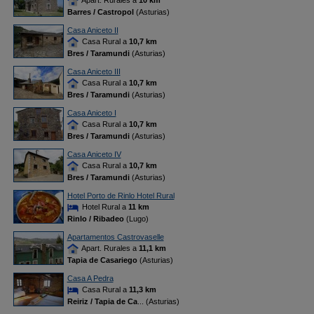
Apart. Rurales a
10 km
Barres / Castropol
(Asturias)
Casa Aniceto II
Casa Rural a
10,7 km
Bres / Taramundi
(Asturias)
Casa Aniceto III
Casa Rural a
10,7 km
Bres / Taramundi
(Asturias)
Casa Aniceto I
Casa Rural a
10,7 km
Bres / Taramundi
(Asturias)
Casa Aniceto IV
Casa Rural a
10,7 km
Bres / Taramundi
(Asturias)
Hotel Porto de Rinlo Hotel Rural
Hotel Rural a
11 km
Rinlo / Ribadeo
(Lugo)
Apartamentos Castrovaselle
Apart. Rurales a
11,1 km
Tapia de Casariego
(Asturias)
Casa A Pedra
Casa Rural a
11,3 km
Reiriz / Tapia de Ca
... (Asturias)