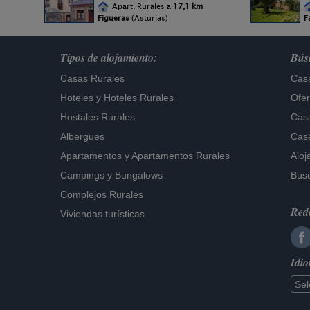
Apart. Rurales a
17,1 km
Figueras
(Asturias)
F
Tipos de alojamiento:
Búsq
Casas Rurales
Casa
Hoteles
y
Hoteles Rurales
Ofer
Hostales Rurales
Casa
Albergues
Casa
Apartamentos
y
Apartamentos Rurales
Aloj
Campings y Bungalows
Busc
Complejos Rurales
Rede
Viviendas turísticas
Idi