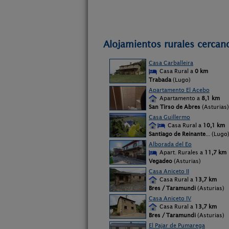
Alojamientos rurales cercano
Casa Carballeira
Casa Rural a
0 km
Trabada
(Lugo)
Apartamento El Acebo
Apartamento a
8,1 km
San Tirso de Abres
(Asturias)
Casa Guillermo
Casa Rural a
10,1 km
Santiago de Reinante
... (Lugo
Alborada del Eo
Apart. Rurales a
11,7 km
Vegadeo
(Asturias)
Casa Aniceto II
Casa Rural a
13,7 km
Bres / Taramundi
(Asturias)
Casa Aniceto IV
Casa Rural a
13,7 km
Bres / Taramundi
(Asturias)
El Pajar de Pumarega