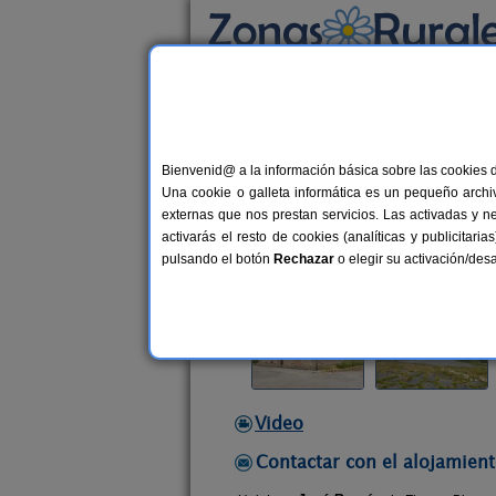
Busca por alojamiento
Alojamientos
>
Galicia
>
Lugo
>
Trabada
> F
Bienvenid@ a la información básica sobre las cookies 
Finca o Bizarro
Una cookie o galleta informática es un pequeño archiv
Casa Rural en Trabada (Lugo)
externas que nos prestan servicios. Las activadas y n
activarás el resto de cookies (analíticas y publicita
Alquiler por habitaciones
2-16 pl
pulsando el botón
Rechazar
o elegir su activación/de
Video
Contactar con el alojamient