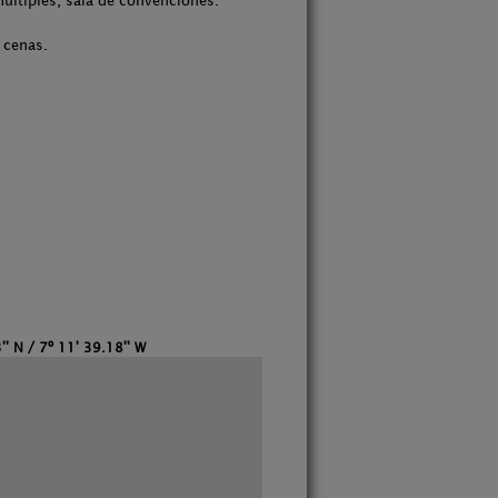
múltiples, sala de convenciones.
 cenas.
'' N / 7º 11' 39.18'' W