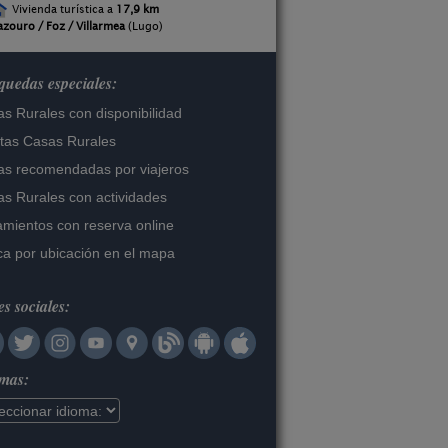
Vivienda turística a
17,9 km
azouro / Foz / Villarmea
(Lugo)
uedas especiales:
s Rurales con disponibilidad
tas Casas Rurales
s recomendadas por viajeros
s Rurales con actividades
amientos con reserva online
a por ubicación en el mapa
s sociales:
omas: