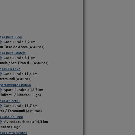
asa Rural Goje
Casa Rural a
5,9 km
an Tirso de Abres
(Asturias)
asa Rural Matela
Casa Rural a
8,1 km
atela / San Tirso d
... (Asturias)
asas Da Lexa
Casa Rural a
11,4 km
aramundi
(Asturias)
partamentos Bouso
Apart. Rurales a
12,7 km
illaframil / Ribadeo
(Lugo)
asa Aniceto I
Casa Rural a
13,7 km
res / Taramundi
(Asturias)
a Casa de Pepa
Vivienda turística a
14,3 km
ibadeo
(Lugo)
asa Catro Ventos