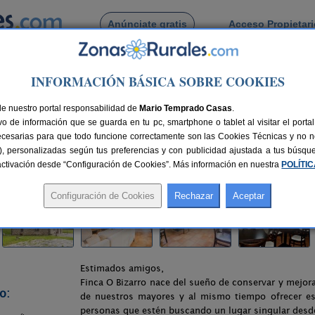
Anúnciate gratis
Acceso Propietar
Busca por pueblo
INFORMACIÓN BÁSICA SOBRE COOKIES
inca o Bizarro
de nuestro portal responsabilidad de
Mario Temprado Casas
.
o de información que se guarda en tu pc, smartphone o tablet al visitar el port
ecesarias para que todo funcione correctamente son las Cookies Técnicas y no ne
rias), personalizadas según tus preferencias y con publicidad ajustada a tus búsq
azas
80 km de Lugo
Compartir:
sactivación desde “Configuración de Cookies”. Más información en nuestra
POLÍTI
Estimados amigos,
Finca O Bizarro nace del sueño de conservar y mejora
o:
de nuestros mayores y al mismo tiempo ofrecer est
personas que estén buscando un lugar singular desde