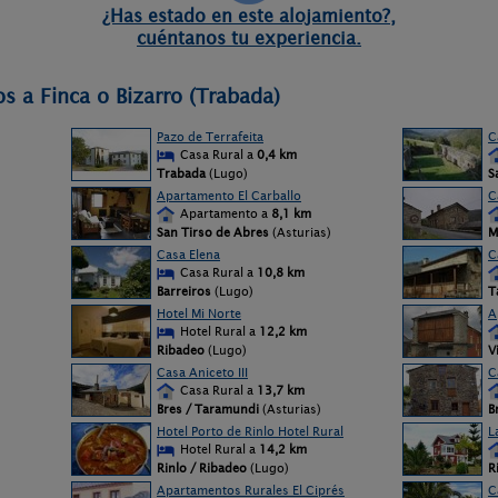
¿Has estado en este alojamiento?,
cuéntanos tu experiencia.
s a Finca o Bizarro (Trabada)
Pazo de Terrafeita
C
Casa Rural a
0,4 km
Trabada
(Lugo)
S
Apartamento El Carballo
C
Apartamento a
8,1 km
San Tirso de Abres
(Asturias)
M
Casa Elena
C
Casa Rural a
10,8 km
)
Barreiros
(Lugo)
T
Hotel Mi Norte
A
Hotel Rural a
12,2 km
Ribadeo
(Lugo)
V
Casa Aniceto III
C
Casa Rural a
13,7 km
Bres / Taramundi
(Asturias)
B
Hotel Porto de Rinlo Hotel Rural
L
Hotel Rural a
14,2 km
Rinlo / Ribadeo
(Lugo)
R
Apartamentos Rurales El Ciprés
C