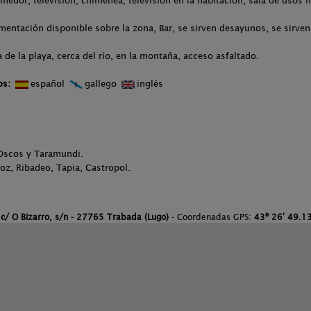
medor, televisión, chimenea, televisión en la habitación, sala de usos 
entación disponible sobre la zona, Bar, se sirven desayunos, se sirven
 de la playa, cerca del río, en la montaña, acceso asfaltado.
os:
español
gallego
inglés
 Oscos y Taramundi.
oz, Ribadeo, Tapia, Castropol.
:
c/ O Bizarro, s/n - 27765 Trabada (Lugo)
- Coordenadas GPS:
43º 26' 49.13