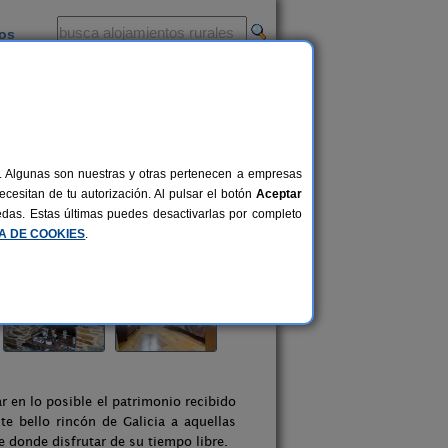
ios
-
al. Algunas son nuestras y otras pertenecen a empresas
cesitan de tu autorización. Al pulsar el botón
Aceptar
uedas. Estas últimas puedes desactivarlas por completo
CA DE COOKIES
.
r en lo posible el patrimonio recibido
e bello rincón de Galicia a aquellas
 donde disfrutar de su tiempo libre.