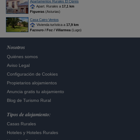
Apartamentos Rurales El Ciprés
Apart. Rurales a
17,1 km
Figueras
(Asturias)
Casa Catro Ventos
Vivienda turística a
17,9 km
Fazouro / Foz / Villarmea
(Lugo)
Nosotros
Quiénes somos
Aviso Legal
Configuración de Cookies
Propietarios alojamientos
Anuncia gratis tu alojamiento
Blog de Turismo Rural
Tipos de alojamiento:
Casas Rurales
Hoteles
y
Hoteles Rurales