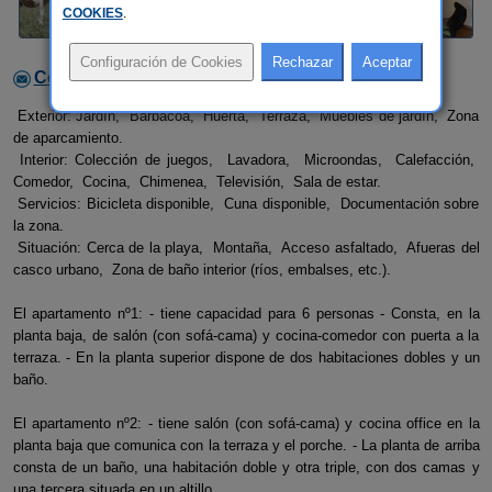
COOKIES
.
Contactar con el alojamiento
Exterior: Jardín, Barbacoa, Huerta, Terraza, Muebles de jardín, Zona
de aparcamiento.
Interior: Colección de juegos, Lavadora, Microondas, Calefacción,
Comedor, Cocina, Chimenea, Televisión, Sala de estar.
Servicios: Bicicleta disponible, Cuna disponible, Documentación sobre
la zona.
Situación: Cerca de la playa, Montaña, Acceso asfaltado, Afueras del
casco urbano, Zona de baño interior (ríos, embalses, etc.).
El apartamento nº1: - tiene capacidad para 6 personas - Consta, en la
planta baja, de salón (con sofá-cama) y cocina-comedor con puerta a la
terraza. - En la planta superior dispone de dos habitaciones dobles y un
baño.
El apartamento nº2: - tiene salón (con sofá-cama) y cocina office en la
planta baja que comunica con la terraza y el porche. - La planta de arriba
consta de un baño, una habitación doble y otra triple, con dos camas y
una tercera situada en un altillo.