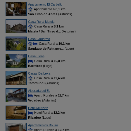
Apartamento El Carballo
Apartamento a
8,1 km
San Tirso de Abres
(Asturias)
Casa Rural Matela
Casa Rural a
8,1 km
Matela / San Tirso d
... (Asturias)
Casa Guillermo
Casa Rural a
10,1 km
Santiago de Reinante
... (Lugo)
Casa Elena
Casa Rural a
10,8 km
Barreiros
(Lugo)
Casas Da Lexa
Casa Rural a
11,4 km
Taramundi
(Asturias)
Alborada del Eo
Apart. Rurales a
11,7 km
Vegadeo
(Asturias)
Hotel Mi Norte
Hotel Rural a
12,2 km
Ribadeo
(Lugo)
Apartamentos Bouso
Apart. Rurales a
12,7 km