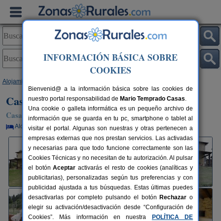
INFORMACIÓN BÁSICA SOBRE
COOKIES
Alojamientos
>
Galicia
>
Lugo
>
Trabada
> Casa Carballeira
Bienvenid@ a la información básica sobre las cookies de
Casa Carballeira
nuestro portal responsabilidad de
Mario Temprado Casas
.
Una cookie o galleta informática es un pequeño archivo de
Casa Rural en Trabada (Lugo)
información que se guarda en tu pc, smartphone o tablet al
Alquiler por habitaciones
13 plazas
50 km de Lugo
visitar el portal. Algunas son nuestras y otras pertenecen a
empresas externas que nos prestan servicios. Las activadas
y necesarias para que todo funcione correctamente son las
Cookies Técnicas y no necesitan de tu autorización. Al pulsar
el botón
Aceptar
activarás el resto de cookies (analíticas y
publicitarias), personalizadas según tus preferencias y con
publicidad ajustada a tus búsquedas. Estas últimas puedes
desactivarlas por completo pulsando el botón
Rechazar
o
elegir su activación/desactivación desde “Configuración de
Cookies”. Más información en nuestra
POLÍTICA DE