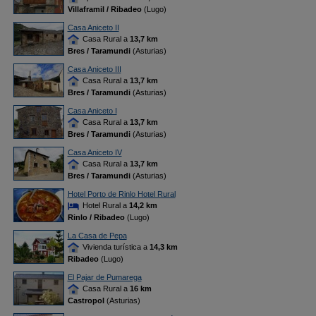
Villaframil / Ribadeo
(Lugo)
Casa Aniceto II
Casa Rural a
13,7 km
Bres / Taramundi
(Asturias)
Casa Aniceto III
Casa Rural a
13,7 km
Bres / Taramundi
(Asturias)
Casa Aniceto I
Casa Rural a
13,7 km
Bres / Taramundi
(Asturias)
Casa Aniceto IV
Casa Rural a
13,7 km
Bres / Taramundi
(Asturias)
Hotel Porto de Rinlo Hotel Rural
Hotel Rural a
14,2 km
Rinlo / Ribadeo
(Lugo)
La Casa de Pepa
Vivienda turística a
14,3 km
Ribadeo
(Lugo)
El Pajar de Pumarega
Casa Rural a
16 km
Castropol
(Asturias)