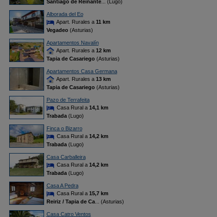
Santiago de Reinante
... (Lugo)
Alborada del Eo
Apart. Rurales a
11 km
Vegadeo
(Asturias)
Apartamentos Navalín
Apart. Rurales a
12 km
Tapia de Casariego
(Asturias)
Apartamentos Casa Germana
Apart. Rurales a
13 km
Tapia de Casariego
(Asturias)
Pazo de Terrafeita
Casa Rural a
14,1 km
Trabada
(Lugo)
Finca o Bizarro
Casa Rural a
14,2 km
Trabada
(Lugo)
Casa Carballeira
Casa Rural a
14,2 km
Trabada
(Lugo)
Casa A Pedra
Casa Rural a
15,7 km
Reiriz / Tapia de Ca
... (Asturias)
Casa Catro Ventos