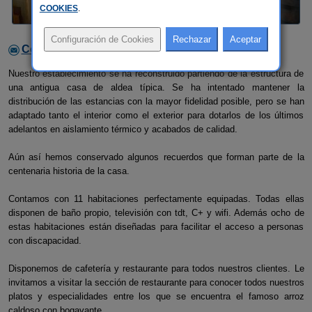
COOKIES
.
Contactar con el alojamiento
Nuestro establecimiento se ha reconstruido partiendo de la estructura de
una antigua casa de aldea típica. Se ha intentado mantener la
distribución de las estancias con la mayor fidelidad posible, pero se han
adaptado tanto el interior como el exterior para dotarlos de los últimos
adelantos en aislamiento térmico y acabados de calidad.
Aún así hemos conservado algunos recuerdos que forman parte de la
centenaria historia de la casa.
Contamos con 11 habitaciones perfectamente equipadas. Todas ellas
disponen de baño propio, televisión con tdt, C+ y wifi. Además ocho de
estas habitaciones están diseñadas para facilitar el acceso a personas
con discapacidad.
Disponemos de cafetería y restaurante para todos nuestros clientes. Le
invitamos a visitar la sección de restaurante para conocer todos nuestros
platos y especialidades entre los que se encuentra el famoso arroz
caldoso con bogavante.