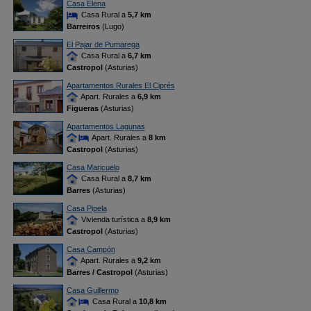
Casa Elena
Casa Rural a
5,7 km
Barreiros
(Lugo)
El Pajar de Pumarega
Casa Rural a
6,7 km
Castropol
(Asturias)
Apartamentos Rurales El Ciprés
Apart. Rurales a
6,9 km
Figueras
(Asturias)
Apartamentos Lagunas
Apart. Rurales a
8 km
Castropol
(Asturias)
Casa Maricuelo
Casa Rural a
8,7 km
Barres
(Asturias)
Casa Pipela
Vivienda turística a
8,9 km
Castropol
(Asturias)
Casa Campón
Apart. Rurales a
9,2 km
Barres / Castropol
(Asturias)
Casa Guillermo
Casa Rural a
10,8 km