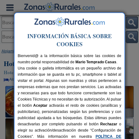
INFORMACIÓN BÁSICA SOBRE
COOKIES
Alojamientos
>
Galicia
>
Lugo
>
Rinlo
> Hotel Porto de Rinlo Hotel Rural
Bienvenid@ a la información básica sobre las cookies de
Hotel Porto de Rinlo Hotel Rural
nuestro portal responsabilidad de
Mario Temprado Casas
.
Una cookie o galleta informática es un pequeño archivo de
Hotel Rural en Rinlo / Ribadeo (Lugo)
información que se guarda en tu pc, smartphone o tablet al
Alquiler por habitaciones
18 plazas
5 km de Lugo
visitar el portal. Algunas son nuestras y otras pertenecen a
empresas externas que nos prestan servicios. Las activadas
y necesarias para que todo funcione correctamente son las
Cookies Técnicas y no necesitan de tu autorización. Al pulsar
el botón
Aceptar
activarás el resto de cookies (analíticas y
publicitarias), personalizadas según tus preferencias y con
publicidad ajustada a tus búsquedas. Estas últimas puedes
desactivarlas por completo pulsando el botón
Rechazar
o
elegir su activación/desactivación desde “Configuración de
Cookies”. Más información en nuestra
POLÍTICA DE