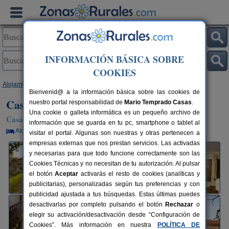
INFORMACIÓN BÁSICA SOBRE
COOKIES
Alojamientos
>
Galicia
>
A Coruña
>
Cedeira
> Casa Cordobelas
Bienvenid@ a la información básica sobre las cookies de
Casa Cordobelas
nuestro portal responsabilidad de
Mario Temprado Casas
.
Una cookie o galleta informática es un pequeño archivo de
Casa Rural en Cedeira (A Coruña)
información que se guarda en tu pc, smartphone o tablet al
Alquiler por habitaciones
14 plazas
80 km de A Coruña
visitar el portal. Algunas son nuestras y otras pertenecen a
empresas externas que nos prestan servicios. Las activadas
y necesarias para que todo funcione correctamente son las
Cookies Técnicas y no necesitan de tu autorización. Al pulsar
el botón
Aceptar
activarás el resto de cookies (analíticas y
publicitarias), personalizadas según tus preferencias y con
publicidad ajustada a tus búsquedas. Estas últimas puedes
desactivarlas por completo pulsando el botón
Rechazar
o
elegir su activación/desactivación desde “Configuración de
Cookies”. Más información en nuestra
POLÍTICA DE