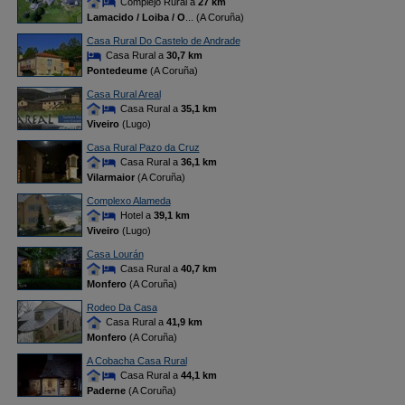
Complejo Rural a
27 km
Lamacido / Loiba / O
... (A Coruña)
Casa Rural Do Castelo de Andrade
Casa Rural a
30,7 km
Pontedeume
(A Coruña)
Casa Rural Areal
Casa Rural a
35,1 km
Viveiro
(Lugo)
Casa Rural Pazo da Cruz
Casa Rural a
36,1 km
Vilarmaior
(A Coruña)
Complexo Alameda
Hotel a
39,1 km
Viveiro
(Lugo)
Casa Lourán
Casa Rural a
40,7 km
Monfero
(A Coruña)
Rodeo Da Casa
Casa Rural a
41,9 km
Monfero
(A Coruña)
A Cobacha Casa Rural
Casa Rural a
44,1 km
Paderne
(A Coruña)