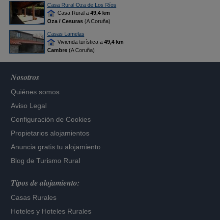
Casa Rural Oza de Los Ríos
Casa Rural a
49,4 km
Oza / Cesuras
(A Coruña)
Casas Lamelas
Vivienda turística a
49,4 km
Cambre
(A Coruña)
Nosotros
Quiénes somos
Aviso Legal
Configuración de Cookies
Propietarios alojamientos
Anuncia gratis tu alojamiento
Blog de Turismo Rural
Tipos de alojamiento:
Casas Rurales
Hoteles
y
Hoteles Rurales