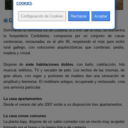
COOKIES
.
Contactar con el alojamiento
Dominando la hermosa ría de Cedeira, a 1 Km. de la villa, se encuentra
la hospedería Cordobelas, compuesta por un conjunto de casas
centenarias, restauradas en el año 95, respetando el más puro estilo
rural gallego, con soluciones arquitectónicas que combinan, piedra,
madera y cristal.
Dispone de
siete habitaciones dobles
, con baño, calefacción, hilo
musical, teléfono, TV y secador de pelo. Los techos de las mismas, de
gran altura, con vigas y puntones de madera dan una sensación de
amplitud y bienestar. El mobiliario antiguo, recuperado y restaurado, crea
una armonía particular.
La casa apartamentos
Desde el verano del año 2007 están a su disposición tres apartamentos.
La casa zonas comunes
La planta baja, dispone de un salón comedor con un rincón muy acojedor
formado por el horno y la lareira típica de cantería.