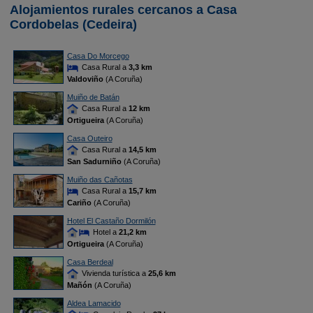
Alojamientos rurales cercanos a Casa
Cordobelas (Cedeira)
Casa Do Morcego
Casa Rural a
3,3 km
Valdoviño
(A Coruña)
Muiño de Batán
Casa Rural a
12 km
Ortigueira
(A Coruña)
Casa Outeiro
Casa Rural a
14,5 km
San Sadurniño
(A Coruña)
Muiño das Cañotas
Casa Rural a
15,7 km
Cariño
(A Coruña)
Hotel El Castaño Dormilón
Hotel a
21,2 km
Ortigueira
(A Coruña)
Casa Berdeal
Vivienda turística a
25,6 km
Mañón
(A Coruña)
Aldea Lamacido