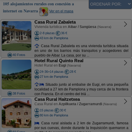
105 alojamientos rurales con conexión a
internet en Navarra
Ver en el mapa
Casa Rural Zabaleta
Vivienda turística en
Aibar / Sangüesa
(Navarra)
2-8 plazas
36 €
43 km de Pamplona
Casa Rural Zabaleta es una vivienda turística situada
en uno de los barrios más tranquilos y acogedores del
40 Fotos
pueblo de Aibar. La casa, por su ...
Hotel Rural Quinto Real
Hotel Rural en
Eugi
(Navarra)
24-36+14 plazas
28 €
27 km de Pamplona
Situado junto al embalse de Eugi, en una pequeña
localidad a 27 km de Pamplona y muy cerca de la frontera
38 Fotos
con Francia. En el centro del triá ...
Casa Rural Haitzetxea
Casa Rural en
Azpilkueta / Zugarramurdi
(Navarra)
15 plazas
30 €
80 km de Pamplona
Casa rural aislada a 2 km de Zugarramurdi, famosa
por sus cuevas, donde durante la Inquisición quemaron a