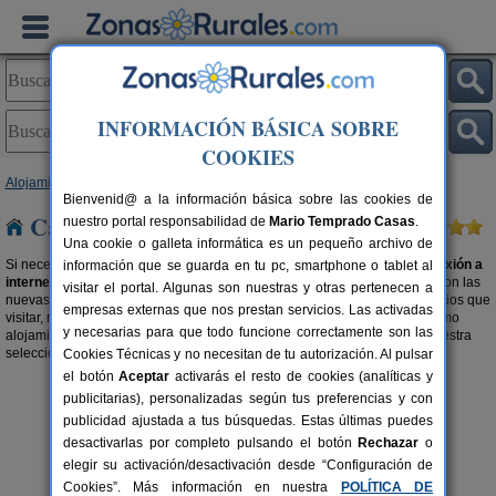
INFORMACIÓN BÁSICA SOBRE
COOKIES
Alojamientos
>
Casas rurales con wifi
> Navarra
Bienvenid@ a la información básica sobre las cookies de
Casas rurales con wifi en Navarra
nuestro portal responsabilidad de
Mario Temprado Casas
.
Una cookie o galleta informática es un pequeño archivo de
Si necesitas estar constantemente en red, elige una
casa rural con conexión a
información que se guarda en tu pc, smartphone o tablet al
internet en Navarra
. Porque el turismo rural no está, para nada, reñido con las
visitar el portal. Algunas son nuestras y otras pertenecen a
nuevas tecnologías. Aprovecha y encuentra las maravillas del entorno, sitios que
empresas externas que nos prestan servicios. Las activadas
visitar, restaurantes,... sácale el máximo provecho a tu viaje desde el mismo
y necesarias para que todo funcione correctamente son las
alojamiento con wifi. Porque servicios y precio son compatibles, visita nuestra
selección de
casas rurales baratas en Navarra
.
Cookies Técnicas y no necesitan de tu autorización. Al pulsar
el botón
Aceptar
activarás el resto de cookies (analíticas y
publicitarias), personalizadas según tus preferencias y con
publicidad ajustada a tus búsquedas. Estas últimas puedes
desactivarlas por completo pulsando el botón
Rechazar
o
elegir su activación/desactivación desde “Configuración de
Cookies”. Más información en nuestra
POLÍTICA DE