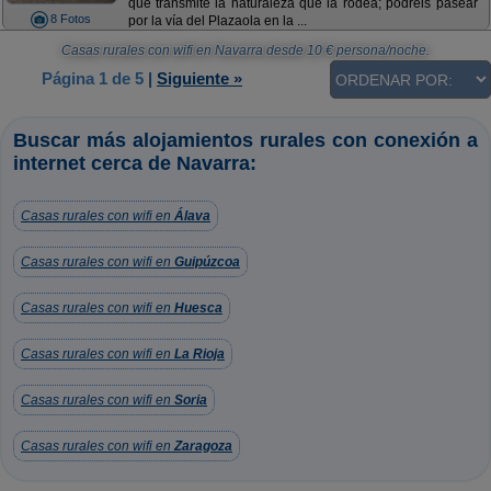
que transmite la naturaleza que la rodea; podréis pasear
8 Fotos
por la vía del Plazaola en la ...
Casas rurales con wifi en Navarra
desde
10
€ persona/noche.
Página 1 de 5
|
Siguiente »
Buscar más alojamientos rurales con conexión a
internet cerca de Navarra:
Casas rurales con wifi en
Álava
Casas rurales con wifi en
Guipúzcoa
Casas rurales con wifi en
Huesca
Casas rurales con wifi en
La Rioja
Casas rurales con wifi en
Soria
Casas rurales con wifi en
Zaragoza