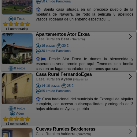
50 km de Pamplona
Bonita casa situada en un precioso pueblo de la
montaña de Navarra, se rodo la pelicula 8 apellidos
8 Fotos
vascos, rodeada de un entorno espectacul ...
(1 comentario)
Apartamentos Ator Etxea
Casa Rural en
Bera
(Navarra)
16 plazas
30 €
30 km de Pamplona
Desde Ator Etxea te damos la bienvenida y
esperamos verte pronto por aquí. Tenemos una bonita
8 Fotos
casa en un lugar encantador; esperamos que sea ...
Casa Rural FernandoEgea
Casa Rural en
Ayesa
(Navarra)
14-16 plazas
25 €
55 km de Pamplona
Casa tradicional del municipio de Ezprogui de alquiler
completo, con acceso a discapacitados y categoría de 3
8 Fotos
hojas ubicada en Ayesa, pueblo ...
Video
(1 comentario)
Cuevas Rurales Bardeneras
Casa Rural en
Valtierra
(Navarra)