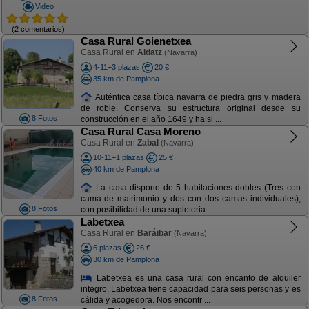
Video
(2 comentarios)
Casa Rural Goienetxea
Casa Rural en
Aldatz
(Navarra)
4-11+3 plazas
20 €
35 km de Pamplona
Auténtica casa típica navarra de piedra gris y madera
de roble. Conserva su estructura original desde su
8 Fotos
construcción en el año 1649 y ha si ...
Casa Rural Casa Moreno
Casa Rural en
Zabal
(Navarra)
10-11+1 plazas
25 €
40 km de Pamplona
La casa dispone de 5 habitaciones dobles (Tres con
cama de matrimonio y dos con dos camas individuales),
8 Fotos
con posibilidad de una supletoria. ...
Labetxea
Casa Rural en
Baráibar
(Navarra)
6 plazas
26 €
30 km de Pamplona
Labetxea es una casa rural con encanto de alquiler
integro. Labetxea tiene capacidad para seis personas y es
8 Fotos
cálida y acogedora. Nos encontr ...