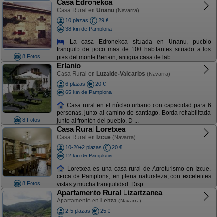
Casa Edronekoa
Casa Rural en
Unanu
(Navarra)
10 plazas
29 €
38 km de Pamplona
La casa Edronekoa situada en Unanu, pueblo
tranquilo de poco más de 100 habitantes situado a los
8 Fotos
pies del monte Beriain, antigua casa de lab ...
Erlanio
Casa Rural en
Luzaide-Valcarlos
(Navarra)
6 plazas
20 €
65 km de Pamplona
Casa rural en el núcleo urbano con capacidad para 6
personas, junto al camino de santiago. Borda rehabilitada
8 Fotos
junto al frontón del pueblo. D ...
Casa Rural Loretxea
Casa Rural en
Izcue
(Navarra)
10-20+2 plazas
20 €
12 km de Pamplona
Loretxea es una casa rural de Agroturismo en Izcue,
cerca de Pamplona, en plena naturaleza, con excelentes
8 Fotos
vistas y mucha tranquilidad. Disp ...
Apartamento Rural Lizartzanea
Apartamento en
Leitza
(Navarra)
2-5 plazas
25 €