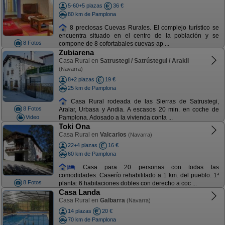
5-60+5 plazas
36 €
80 km de Pamplona
8 preciosas Cuevas Rurales. El complejo turístico se
encuentra situado en el centro de la población y se
8 Fotos
compone de 8 cofortabales cuevas-ap ...
Zubiarena
Casa Rural en
Satrustegi / Satrústegui / Arakil
(Navarra)
8+2 plazas
19 €
25 km de Pamplona
Casa Rural rodeada de las Sierras de Satrustegi,
8 Fotos
Aralar, Urbasa y Andia. A escasos 20 min. en coche de
Video
Pamplona. Adosado a la vivienda conta ...
Toki Ona
Casa Rural en
Valcarlos
(Navarra)
22+4 plazas
16 €
60 km de Pamplona
Casa para 20 personas con todas las
comodidades. Caserío rehabilitado a 1 km. del pueblo. 1ª
8 Fotos
planta: 6 habitaciones dobles con derecho a coc ...
Casa Landa
Casa Rural en
Galbarra
(Navarra)
14 plazas
20 €
70 km de Pamplona