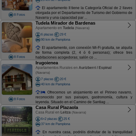
El apartamento II tiene la Categoría Oficial de 2 llaves
otorgada por el Departamento de Turismo del Gobierno de
8 Fotos
Navarra y una capacidad par ...
Tudela Mirador de Bardenas
Apartamento en
Tudela
(Navarra)
6 plazas
29 €
90 km de Pamplona
El apartamento, con conexión Wi-Fi gratuita, se alquila
de forma completa (2, 4 ó 6 personas); ofrece tres
8 Fotos
habitaciones acogedoras; salón co ...
Irugoienea
Apartamentos Rurales en
Aurizberri / Espinal
(Navarra)
7 plazas
20 €
40 km de Pamplona
Ofrecemos un alojamiento en el Pirineo navarro,
reconocido por sus paisajes, gastronomía, cultura y
8 Fotos
leyenda. Situado en el Camino de Santiag ...
Casa Rural Plazaola
Casa Rural en
Leitza
(Navarra)
6+2 plazas
25 €
37 km de Pamplona
En nuestra casa, podréis disfrutar de la tranquilidad