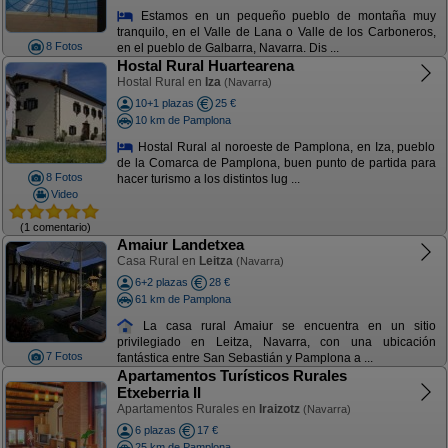
Estamos en un pequeño pueblo de montaña muy
tranquilo, en el Valle de Lana o Valle de los Carboneros,
8 Fotos
en el pueblo de Galbarra, Navarra. Dis ...
Hostal Rural Huartearena
Hostal Rural en
Iza
(Navarra)
10+1 plazas
25 €
10 km de Pamplona
Hostal Rural al noroeste de Pamplona, en Iza, pueblo
de la Comarca de Pamplona, buen punto de partida para
8 Fotos
hacer turismo a los distintos lug ...
Video
(1 comentario)
Amaiur Landetxea
Casa Rural en
Leitza
(Navarra)
6+2 plazas
28 €
61 km de Pamplona
La casa rural Amaiur se encuentra en un sitio
privilegiado en Leitza, Navarra, con una ubicación
7 Fotos
fantástica entre San Sebastián y Pamplona a ...
Apartamentos Turísticos Rurales
Etxeberria II
Apartamentos Rurales en
Iraizotz
(Navarra)
6 plazas
17 €
25 km de Pamplona