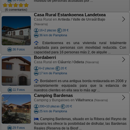
50 Fotos
multitud de personas acusadas por ...
(6 comentarios)
Casa Rural Estankoenea Landetxea
Casa Rural en
Artieda / Valle de Urraúl Bajo
(Navarra)
16+2 plazas
28 €
36 km de Pamplona
Estankoenea es una vivienda rural totalmente
adaptada para personas con movilidad reducida. Con
36 Fotos
capacidad para 16 personas más 2, de alquile ...
Bordaberri
Casa Rural en
Ciáurriz / Odieta
(Navarra)
6+2 plazas
20 €
17 km de Pamplona
Bordaberri es una antigua borda restaurada en 2008 y
completamente equipada para que la estancia de
11 Fotos
nuestros clientes en ella sea lo más agr ...
Camping Bardenas
Camping y Bungalows en
Villafranca
(Navarra)
200+10 plazas
20 €
25 km de Pamplona
Camping Bardenas, situado en la Ribera del Reyno de
Navarra les ofrece la posibilidad de disfrutar, las Bardenas
29 Fotos
Reales (Reserva de la Biosf ...