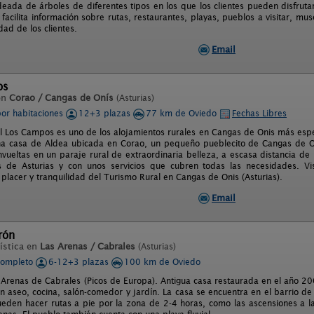
deada de árboles de diferentes tipos en los que los clientes pueden disfrutar
 facilita información sobre rutas, restaurantes, playas, pueblos a visitar, mu
idad de los clientes.
Email
os
en
Corao / Cangas de Onís
(Asturias)
por habitaciones
12+3 plazas
77 km de Oviedo
Fechas Libres
l Los Campos es uno de los alojamientos rurales en Cangas de Onis más espe
na casa de Aldea ubicada en Corao, un pequeño pueblecito de Cangas de O
nvueltas en un paraje rural de extraordinaria belleza, a escasa distancia d
s de Asturias y con unos servicios que cubren todas las necesidades. Vis
placer y tranquilidad del Turismo Rural en Cangas de Onis (Asturias).
Email
rón
ística en
Las Arenas / Cabrales
(Asturias)
completo
6-12+3 plazas
100 km de Oviedo
l Arenas de Cabrales (Picos de Europa). Antigua casa restaurada en el año 2
n aseo, cocina, salón-comedor y jardín. La casa se encuentra en el barrio d
ueden hacer rutas a pie por la zona de 2-4 horas, como las ascensiones a 