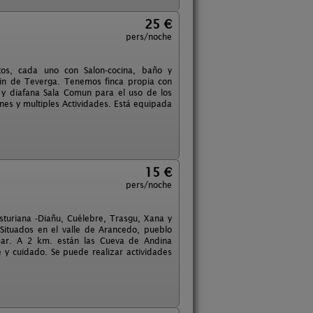
25 €
pers/noche
tos, cada uno con Salon-cocina, baño y
in de Teverga. Tenemos finca propia con
y diafana Sala Comun para el uso de los
ones y multiples Actividades. Está equipada
15 €
pers/noche
turiana -Diañu, Cuélebre, Trasgu, Xana y
 Situados en el valle de Arancedo, pueblo
mar. A 2 km. están las Cueva de Andina
 y cuidado. Se puede realizar actividades