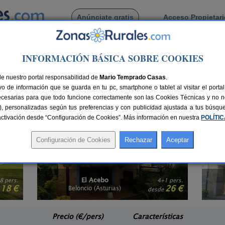
Anúnciate gratis
Acceso Propietar
Busca por pueblo
INFORMACIÓN BÁSICA SOBRE COOKIES
ias
i en Asturias
de nuestro portal responsabilidad de
Mario Temprado Casas
.
o de información que se guarda en tu pc, smartphone o tablet al visitar el port
ed, elige una
casa rural con conexión a internet en Asturias
. Porque el turismo
ecesarias para que todo funcione correctamente son las Cookies Técnicas y no ne
uentra las maravillas del entorno, sitios que visitar, restaurantes,... sácale 
rias), personalizadas según tus preferencias y con publicidad ajustada a tus búsq
vicios y precio son compatibles, visita nuestra selección de
casas rurales bara
sactivación desde “Configuración de Cookies”. Más información en nuestra
POLÍTI
Casa Rural La Rectoral
1 pers.
14+3 pers.
26 €
20 €
Beloncio (Asturias)
San
e
desde
Precio (€/pers)
Características