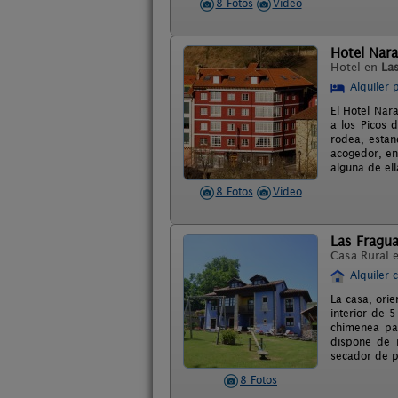
8 Fotos
Video
Hotel Nara
Hotel en
La
Alquiler 
El Hotel Nar
a los Picos 
rodea, estan
acogedor, en
alguna de ell
8 Fotos
Video
Las Fragu
Casa Rural 
Alquiler 
La casa, ori
interior de 
chimenea par
dispone de m
secador de p
8 Fotos