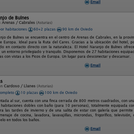
Email
njo de Bulnes
s Arenas / Cabrales
(Asturias)
por habitaciones
60+2 plazas
90 km de Oviedo
anjo de Bulnes se encuentra en el centro de Arenas de Cabrales, en la provin
de Europa. Ideal para la Ruta del Cares. Gracias a la ubicación del hotel, 
do en contacto directo con la naturaleza. El Hotel Naranjo de Bulnes ofrec
 un entorno privilegiado y tranquilo. Disponemos de 27 habitaciones equip
as con vistas a los Picos de Europa. Un lugar para desconectar y descansar.
Email
as
en
Cardoso / Llanes
(Asturias)
completo
10 plazas
100 km de Oviedo
entada al sur, cuenta con una finca cerrada de 800 metros cuadrados, con u
5 habitaciones dobles con baño (para 10 personas), totalmente equipada co
a las tardes de invierno y de una salita de estar con galería que permite 
enaje de cocina, lavadora, lavavajillas, microndas, frigorífico, televisión,
elo en todos los baños.
Email