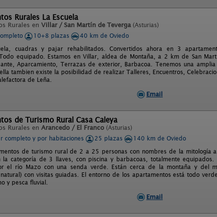
tos Rurales La Escuela
os Rurales en
Villar / San Martín de Teverga
(Asturias)
completo
10+8 plazas
40 km de Oviedo
uela, cuadras y pajar rehabilitados. Convertidos ahora en 3 apartamen
 Todo equipado. Estamos en Villar, aldea de Montaña, a 2 km de San Mart
ante, Aparcamiento, Terrazas de exterior, Barbacoa. Tenemos una amplia 
ella tambien existe la posibilidad de realizar Talleres, Encuentros, Celebraci
alefactora de Leña.
Email
tos de Turismo Rural Casa Caleya
os Rurales en
Arancedo / El Franco
(Asturias)
er completo y por habitaciones
25 plazas
140 km de Oviedo
mentos de turismo rural de 2 a 25 personas con nombres de la mitología as
 la categoría de 3 llaves, con piscina y barbacoas, totalmente equipados.
r el río Mazo con una senda verde. Están cerca de la montaña y del 
atural) con visitas guiadas. El entorno de los apartamentos está todo verde
 y pesca fluvial.
Email