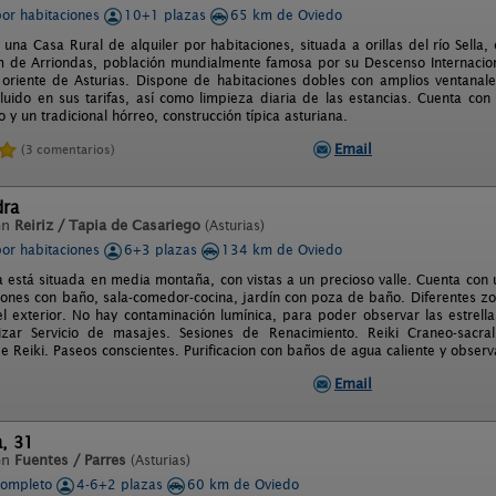
por habitaciones
10+1 plazas
65 km de Oviedo
s una Casa Rural de alquiler por habitaciones, situada a orillas del río Sell
 de Arriondas, población mundialmente famosa por su Descenso Internaciona
oriente de Asturias. Dispone de habitaciones dobles con amplios ventanales,
luido en sus tarifas, así como limpieza diaria de las estancias. Cuenta co
o y un tradicional hórreo, construcción típica asturiana.
Email
(3 comentarios)
dra
en
Reiriz / Tapia de Casariego
(Asturias)
por habitaciones
6+3 plazas
134 km de Oviedo
 está situada en media montaña, con vistas a un precioso valle. Cuenta con 
iones con baño, sala-comedor-cocina, jardín con poza de baño. Diferentes zon
l exterior. No hay contaminación lumínica, para poder observar las estrel
izar Servicio de masajes. Sesiones de Renacimiento. Reiki Craneo-sacral
de Reiki. Paseos conscientes. Purificacion con baños de agua caliente y observ
Email
, 31
en
Fuentes / Parres
(Asturias)
completo
4-6+2 plazas
60 km de Oviedo