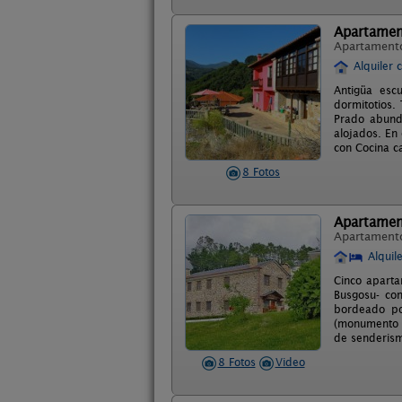
Apartamen
Apartament
Alquiler 
Antigüa esc
dormitotios.
Prado abund
alojados. En 
con Cocina c
8 Fotos
Apartamen
Apartament
Alquil
Cinco aparta
Busgosu- con
bordeado po
(monumento n
de senderismo
8 Fotos
Video