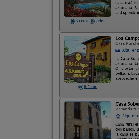
casa está ro
asturiano. Se
la disponibil
8 Fotos
Video
Los Camp
Casa Rural 
Alquiler 
La Casa Rura
asturiano. U
Onis están e
bellas playa
aproveche el 
8 Fotos
Casa Sobe
Vivienda tur
Alquiler 
Casa rural e
dos baños, u
la casa se p