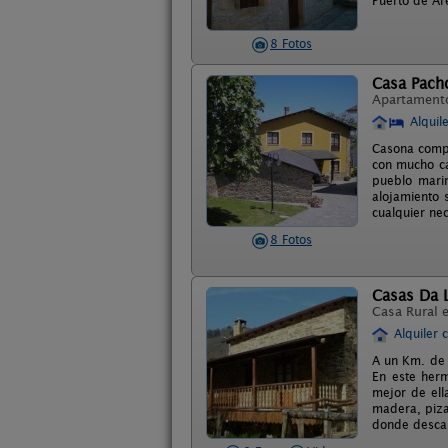
Puerto de Are
8 Fotos
Casa Pach
Apartament
Alquil
Casona compl
con mucho ca
pueblo marin
alojamiento 
cualquier ne
8 Fotos
Casas Da 
Casa Rural 
Alquiler 
A un Km. de 
En este herm
mejor de ell
madera, piza
donde descan