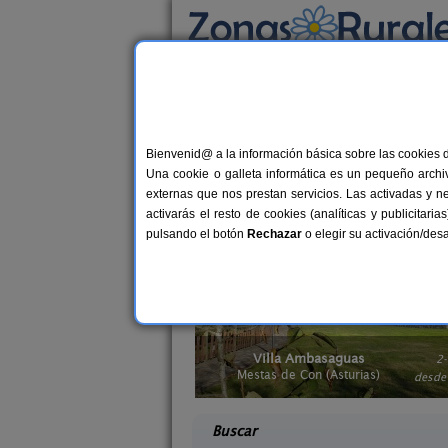
Busca por alojamiento
Alojamientos
>
Casas rurales con wifi
> Astur
Casas rurales con wif
Bienvenid@ a la información básica sobre las cookies 
Una cookie o galleta informática es un pequeño archiv
Si necesitas estar constantemente en r
externas que nos prestan servicios. Las activadas y n
las nuevas tecnologías. Aprovecha y enc
activarás el resto de cookies (analíticas y publicita
mismo alojamiento con wifi. Porque ser
pulsando el botón
Rechazar
o elegir su activación/de
saguas
El Acebo
2-8 pers.
4+
18 €
Asturias)
Beloncio (Asturias)
desde
desd
Buscar