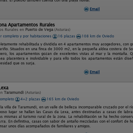
nas. El pueblo también cuenta con una playa fluvial.
Email
ona Apartamentos Rurales
os Rurales en
Puerto de Vega
(Asturias)
er completo y por habitaciones
16 plazas
108 km de Oviedo
etamente rehabilitada y dividida en 4 apartamentos muy acogedores, con gra
riño. Situados en una finca de 3000 m2, en la pequeña aldea costera de Soi
ero, los apartamentos gozan de excelentes vistas al mar y la montaña. Q
sea placentera e inolvidable y para ello todos los apartamentos están dis
cesidad que os surja.
Email
Lexa
en
Taramundi
(Asturias)
completo
4+2 plazas
165 km de Oviedo
la villa de Taramundi, en un valle de belleza incomparable cruzado por el rí
oso lugar se hallan las Casas da Lexa, antes destinadas a casas de labran
as mismas al turismo rural de la zona. La rehabilitación se ha hecho conserv
rra. En definitiva, casas con sabor de antaño mezcladas con el confort de h
sar unos días acompañados de familiares y amigos.