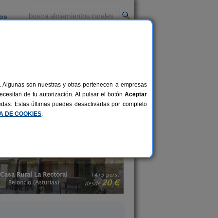
ios
-
al. Algunas son nuestras y otras pertenecen a empresas
 rural no está, para nada, reñido con
cesitan de tu autorización. Al pulsar el botón
Aceptar
el máximo provecho a tu viaje desde el
uedas. Estas últimas puedes desactivarlas por completo
tas en Asturias
.
CA DE COOKIES
.
La Llosuca
El Pajar de Pumar
12-22+3 pers.
30 €
 Pedro de Ambás (Asturias)
Castropol (Asturia
desde