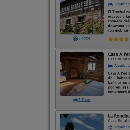
Alquiler 
El Trechal e
escasos 5 km
comarca del 
desayuno inc
con mobiliari
8 Fotos
Casa A Pe
Casa Rural 
Alquiler 
Casa A Pedra
de 3 habitac
bañeras en e
podréis real
Iniciaciones 
8 Fotos
La Rondina
Casa Rural 
Alquiler 