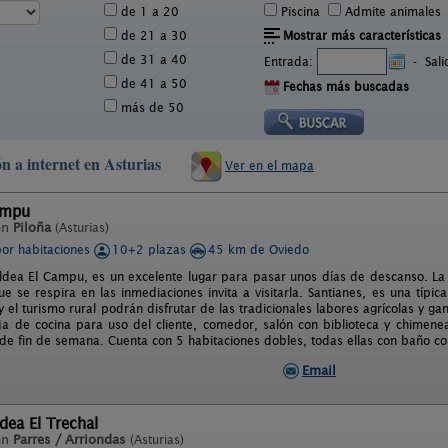
de 1 a 20
Piscina
Admite animales
de 21 a 30
Mostrar más características
de 31 a 40
Entrada:
-
Sal
de 41 a 50
Fechas más buscadas
más de 50
n a internet en Asturias
Ver en el mapa
ampu
en
Piloña
(Asturias)
por habitaciones
10+2 plazas
45 km de Oviedo
ldea El Campu, es un excelente lugar para pasar unos días de descanso. La 
ue se respira en las inmediaciones invita a visitarla. Santianes, es una típi
y el turismo rural podrán disfrutar de las tradicionales labores agrícolas y g
ja de cocina para uso del cliente, comedor, salón con biblioteca y chimenea
de fin de semana. Cuenta con 5 habitaciones dobles, todas ellas con baño com
Email
dea El Trechal
en
Parres / Arriondas
(Asturias)