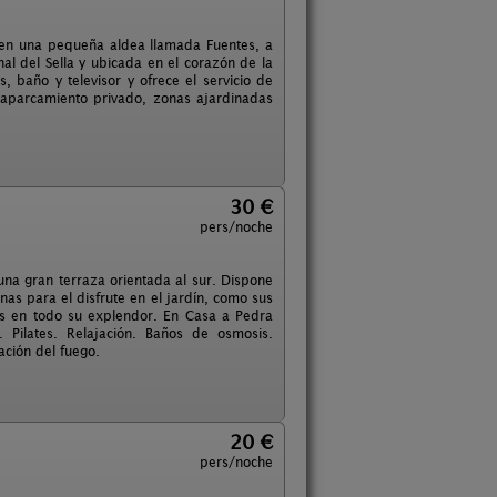
a, en una pequeña aldea llamada Fuentes, a
l del Sella y ubicada en el corazón de la
 baño y televisor y ofrece el servicio de
n aparcamiento privado, zonas ajardinadas
30 €
pers/noche
una gran terraza orientada al sur. Dispone
as para el disfrute en el jardín, como sus
las en todo su explendor. En Casa a Pedra
. Pilates. Relajación. Baños de osmosis.
ación del fuego.
20 €
pers/noche