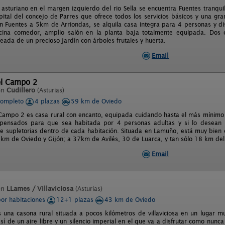
e asturiano en el margen izquierdo del rio Sella se encuentra Fuentes tran
pital del concejo de Parres que ofrece todos los servicios básicos y una gran
n Fuentes a 5km de Arriondas, se alquila casa integra para 4 personas y di
cina comedor, amplio salón en la planta baja totalmente equipada. Dos 
eada de un precioso jardín con árboles frutales y huerta.
Email
el Campo 2
en
Cudillero
(Asturias)
completo
4 plazas
59 km de Oviedo
Campo 2 es casa rural con encanto, equipada cuidando hasta el más mínimo 
pensados para que sea habitada por 4 personas adultas y si lo desean
de supletorias dentro de cada habitación. Situada en Lamuño, está muy bien 
m de Oviedo y Gijón; a 37km de Avilés, 30 de Luarca, y tan sólo 18 km del
Email
en
LLames / Villaviciosa
(Asturias)
por habitaciones
12+1 plazas
43 km de Oviedo
es una casona rural situada a pocos kilómetros de villaviciosa en un lugar m
sí de un aire libre y un silencio imperial en el que va a disfrutar como nunca