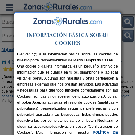
INFORMACIÓN BÁSICA SOBRE
COOKIES
Alojamientos
>
Casas rurales en la montaña
>
Extremadura
> Badajoz
Bienvenid@ a la información básica sobre las cookies de
Casas rurales en la montaña en Badajoz
nuestro portal responsabilidad de
Mario Temprado Casas
.
Una cookie o galleta informática es un pequeño archivo de
información que se guarda en tu pc, smartphone o tablet al
¿Buscas una
casa rural en la montaña en Badajoz
? Tanto si viajas con tu
visitar el portal. Algunas son nuestras y otras pertenecen a
pareja, con amigos o en familia, alquilar una casa rural en las alturas y rodeadas
empresas externas que nos prestan servicios. Las activadas
de bosque es una experiencia única e inolvidable. Casas con todos los servicios
y necesarias para que todo funcione correctamente son las
que necesitas y en mitad de un paraje de ensueño. También puedes optar por
casas rurales con piscina en Badajoz
o
casas rurales en el campo en Badajoz
,
Cookies Técnicas y no necesitan de tu autorización. Al pulsar
tú eliges.
el botón
Aceptar
activarás el resto de cookies (analíticas y
publicitarias), personalizadas según tus preferencias y con
publicidad ajustada a tus búsquedas. Estas últimas puedes
desactivarlas por completo pulsando el botón
Rechazar
o
elegir su activación/desactivación desde “Configuración de
Cookies”. Más información en nuestra
POLÍTICA DE