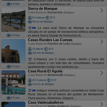
de capacidad hasta 15 personas, se alquila para fines de
8 Fotos
semana, puentes o semanas ent ...
Sierra de Mampar
Casa Rural en
Hornachos
(Badajoz)
8+4 plazas
25 €
50 km de Badajoz
La casa rural Sierra de Mampar se encuentra
ubicada en un paraje de excepcional belleza paisajística,
8 Fotos
en plena Sierra Grande de Hornachos la ...
Casas Rurales Las Cuevas
Casa Rural en
Fuentes de León
(Badajoz)
16 plazas
20 €
116 km de Badajoz
Contamos con 3 casas rurales, dentro y fuera del
casco urbano y con todo tipo de comodidades. Nuestros
8 Fotos
apartamentos rurales son perfectos pa ...
Casa Rural El Águila
Casa Rural en
Montemolín
(Badajoz)
20+3 plazas
33 €
113 km de Badajoz
Antigua vivienda señorial convertida en Hotel-Casa
Rural. Situada en el interior del pueblo de Montemolín.
8 Fotos
Tiene piscina, chimeneas. Dispone ...
Casa Valdecaballeros
Casa Rural en
Valdecaballeros
(Badajoz)