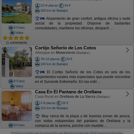
22+6 plazas
34 €
200 km de Badajoz
Alojamiento de gran confort, antigua oficina y sede
social de la propiedad. Dispone de bastantes
8 Fotos
comodidades, mantiene las oficinas, despach ...
Video
(1 comentario)
Cortijo Señorío de Los Cotos
Albergue en
Monesterio
(Badajoz)
78+10 plazas
20 €
100 km de Badajoz
El Cortijo Señorío de los Cotos es uno de los
alojamientos rurales más especiales que puede encontrar
8 Fotos
en el Suroeste Extremeño. En las estri ...
Video
Casa En El Pantano de Orellana
Casa Rural en
Orellana de La Sierra
(Badajoz)
2-8 plazas
26 €
152 km de Badajoz
Muy cerca de la playa y de buenas zonas de pesca,
con vistas estupendas del pantano de Orellana y la
8 Fotos
comarca de la serena, porche con mueble ...
Casas rurales en la montaña en Badajoz
desde
15
€ persona/noche.