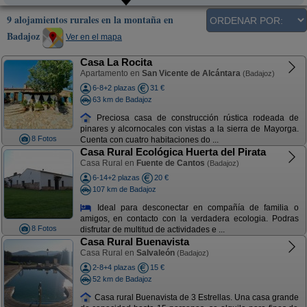
9 alojamientos rurales en la montaña en
Badajoz
Ver en el mapa
Casa La Rocita
Apartamento en
San Vicente de Alcántara
(Badajoz)
6-8+2 plazas
31 €
63 km de Badajoz
Preciosa casa de construcción rústica rodeada de
pinares y alcornocales con vistas a la sierra de Mayorga.
8 Fotos
Cuenta con cuatro habitaciones do ...
Casa Rural Ecológica Huerta del Pirata
Casa Rural en
Fuente de Cantos
(Badajoz)
6-14+2 plazas
20 €
107 km de Badajoz
Ideal para desconectar en compañía de familia o
amigos, en contacto con la verdadera ecologia. Podras
8 Fotos
disfrutar de multitud de actividades e ...
Casa Rural Buenavista
Casa Rural en
Salvaleón
(Badajoz)
2-8+4 plazas
15 €
52 km de Badajoz
Casa rural Buenavista de 3 Estrellas. Una casa grande