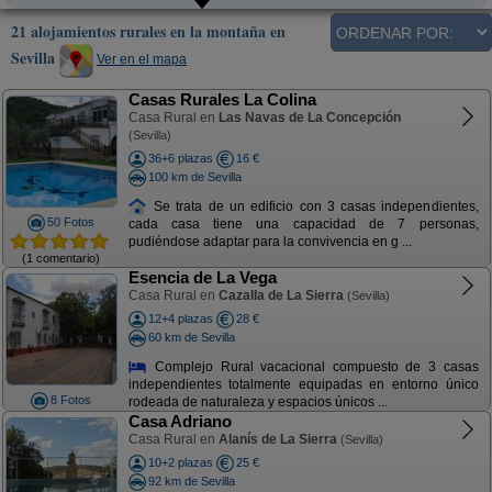
21 alojamientos rurales en la montaña en
Sevilla
Ver en el mapa
Casas Rurales La Colina
Casa Rural en
Las Navas de La Concepción
(Sevilla)
36+6 plazas
16 €
100 km de Sevilla
Se trata de un edificio con 3 casas independientes,
50 Fotos
cada casa tiene una capacidad de 7 personas,
pudiéndose adaptar para la convivencia en g ...
(1 comentario)
Esencia de La Vega
Casa Rural en
Cazalla de La Sierra
(Sevilla)
12+4 plazas
28 €
60 km de Sevilla
Complejo Rural vacacional compuesto de 3 casas
independientes totalmente equipadas en entorno único
8 Fotos
rodeada de naturaleza y espacios únicos ...
Casa Adriano
Casa Rural en
Alanís de La Sierra
(Sevilla)
10+2 plazas
25 €
92 km de Sevilla