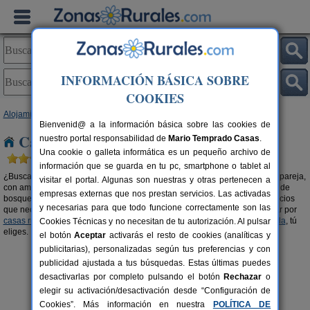
INFORMACIÓN BÁSICA SOBRE
COOKIES
Alojamientos
>
Casas rurales en la montaña
>
Andalucía
> Sevilla
Bienvenid@ a la información básica sobre las cookies de
Casas rurales en la montaña en Sevilla
nuestro portal responsabilidad de
Mario Temprado Casas
.
Una cookie o galleta informática es un pequeño archivo de
información que se guarda en tu pc, smartphone o tablet al
¿Buscas una
casa rural en la montaña en Sevilla
? Tanto si viajas con tu pareja,
visitar el portal. Algunas son nuestras y otras pertenecen a
con amigos o en familia, alquilar una casa rural en las alturas y rodeadas de
empresas externas que nos prestan servicios. Las activadas
bosque es una experiencia única e inolvidable. Casas con todos los servicios
y necesarias para que todo funcione correctamente son las
que necesitas y en mitad de un paraje de ensueño. También puedes optar por
casas rurales con piscina en Sevilla
o
casas rurales en el campo en Sevilla
, tú
Cookies Técnicas y no necesitan de tu autorización. Al pulsar
eliges.
el botón
Aceptar
activarás el resto de cookies (analíticas y
publicitarias), personalizadas según tus preferencias y con
publicidad ajustada a tus búsquedas. Estas últimas puedes
desactivarlas por completo pulsando el botón
Rechazar
o
elegir su activación/desactivación desde “Configuración de
Cookies”. Más información en nuestra
POLÍTICA DE