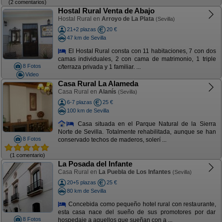
(2 comentarios)
Hostal Rural Venta de Abajo
Hostal Rural en
Arroyo de La Plata
(Sevilla)
21+2 plazas
20 €
47 km de Sevilla
El Hostal Rural consta con 11 habitaciones, 7 con dos
camas individuales, 2 con cama de matrimonio, 1 triple
8 Fotos
c/terraza privada y 1 familiar. ...
Video
Casa Rural La Alameda
Casa Rural en
Alanís
(Sevilla)
6-7 plazas
25 €
100 km de Sevilla
Casa situada en el Parque Natural de la Sierra
Norte de Sevilla. Totalmente rehabilitada, aunque se han
8 Fotos
conservado techos de maderos, solerí ...
(1 comentario)
La Posada del Infante
Casa Rural en
La Puebla de Los Infantes
(Sevilla)
20+5 plazas
25 €
80 km de Sevilla
Concebida como pequeño hotel rural con restaurante,
esta casa nace del sueño de sus promotores por dar
8 Fotos
hospedaje a aquellos que sueñan con a ...