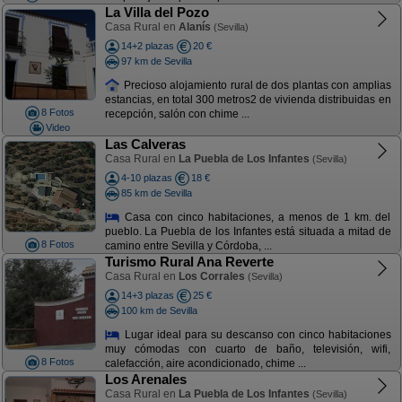
La Villa del Pozo
Casa Rural en
Alanís
(Sevilla)
14+2 plazas
20 €
97 km de Sevilla
Precioso alojamiento rural de dos plantas con amplias
estancias, en total 300 metros2 de vivienda distribuidas en
8 Fotos
recepción, salón con chime ...
Video
Las Calveras
Casa Rural en
La Puebla de Los Infantes
(Sevilla)
4-10 plazas
18 €
85 km de Sevilla
Casa con cinco habitaciones, a menos de 1 km. del
pueblo. La Puebla de los Infantes está situada a mitad de
8 Fotos
camino entre Sevilla y Córdoba, ...
Turismo Rural Ana Reverte
Casa Rural en
Los Corrales
(Sevilla)
14+3 plazas
25 €
100 km de Sevilla
Lugar ideal para su descanso con cinco habitaciones
muy cómodas con cuarto de baño, televisión, wifi,
8 Fotos
calefacción, aire acondicionado, chime ...
Los Arenales
Casa Rural en
La Puebla de Los Infantes
(Sevilla)