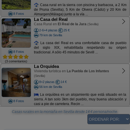
Casa rural en la sierra con piscina y barbacoa, a 2 Km
de Pruna (Sevilla), 5 Km de Olvera (Cádiz) y 20 Km de
8 Fotos
Almargen(Málaga) junto a la vía ...
La Casa del Real
Casa Rural en
El Real de la Jara
(Sevilla)
2-6+4 plazas
25 €
79 km de Sevilla
La casa del Real es una confortable casa de pueblo
del siglo XIX, rehabilitada respetando su origen
8 Fotos
tradicional. A sólo 45 minutos de Sevill ...
(3 comentarios)
La Orquidea
Vivienda turística en
La Puebla de Los Infantes
(Sevilla)
8+2 plazas
14 €
56 km de Sevilla
La orquídea es un alojamiento que está situado en la
sierra. A tan solo 3km del pueblo, muy buena ubicación y
8 Fotos
casi a pie de carretera. Recin ...
Casas rurales en la montaña en Sevilla
desde
14
€ persona/noche.