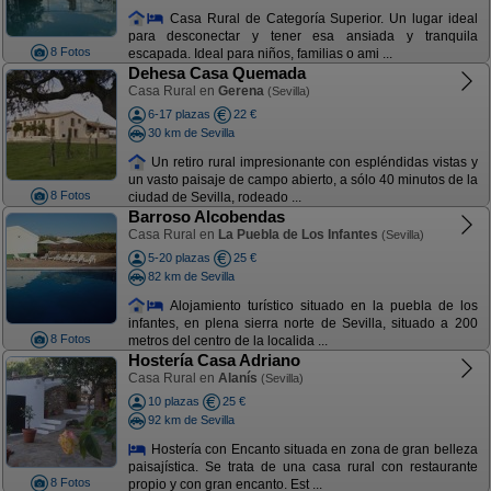
Casa Rural de Categoría Superior. Un lugar ideal
para desconectar y tener esa ansiada y tranquila
8 Fotos
escapada. Ideal para niños, familias o ami ...
Dehesa Casa Quemada
Casa Rural en
Gerena
(Sevilla)
6-17 plazas
22 €
30 km de Sevilla
Un retiro rural impresionante con espléndidas vistas y
un vasto paisaje de campo abierto, a sólo 40 minutos de la
8 Fotos
ciudad de Sevilla, rodeado ...
Barroso Alcobendas
Casa Rural en
La Puebla de Los Infantes
(Sevilla)
5-20 plazas
25 €
82 km de Sevilla
Alojamiento turístico situado en la puebla de los
infantes, en plena sierra norte de Sevilla, situado a 200
8 Fotos
metros del centro de la localida ...
Hostería Casa Adriano
Casa Rural en
Alanís
(Sevilla)
10 plazas
25 €
92 km de Sevilla
Hostería con Encanto situada en zona de gran belleza
paisajística. Se trata de una casa rural con restaurante
8 Fotos
propio y con gran encanto. Est ...