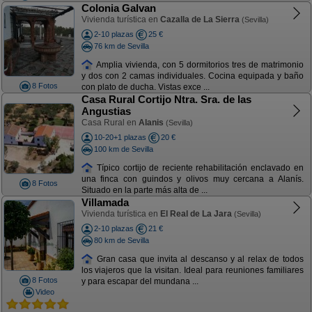
Colonia Galvan
Vivienda turística en
Cazalla de La Sierra
(Sevilla)
2-10 plazas
25 €
76 km de Sevilla
Amplia vivienda, con 5 dormitorios tres de matrimonio
y dos con 2 camas individuales. Cocina equipada y baño
8 Fotos
con plato de ducha. Vistas exce ...
Casa Rural Cortijo Ntra. Sra. de las
Angustias
Casa Rural en
Alanis
(Sevilla)
10-20+1 plazas
20 €
100 km de Sevilla
Típico cortijo de reciente rehabilitación enclavado en
una finca con guindos y olivos muy cercana a Alanís.
8 Fotos
Situado en la parte más alta de ...
Villamada
Vivienda turística en
El Real de La Jara
(Sevilla)
2-10 plazas
21 €
80 km de Sevilla
Gran casa que invita al descanso y al relax de todos
los viajeros que la visitan. Ideal para reuniones familiares
8 Fotos
y para escapar del mundana ...
Video