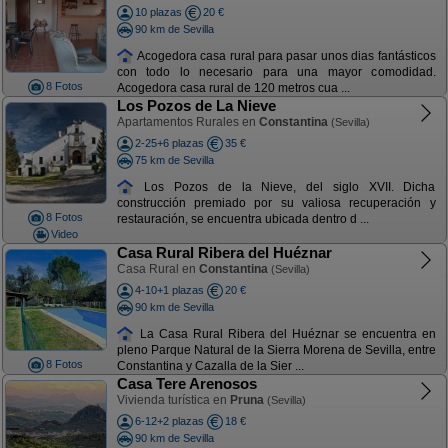
10 plazas
20 €
90 km de Sevilla
Acogedora casa rural para pasar unos dias fantásticos
con todo lo necesario para una mayor comodidad.
8 Fotos
Acogedora casa rural de 120 metros cua ...
Los Pozos de La Nieve
Apartamentos Rurales en
Constantina
(Sevilla)
2-25+6 plazas
35 €
75 km de Sevilla
Los Pozos de la Nieve, del siglo XVII. Dicha
construcción premiado por su valiosa recuperación y
8 Fotos
restauración, se encuentra ubicada dentro d ...
Video
Casa Rural Ribera del Huéznar
Casa Rural en
Constantina
(Sevilla)
4-10+1 plazas
20 €
90 km de Sevilla
La Casa Rural Ribera del Huéznar se encuentra en
pleno Parque Natural de la Sierra Morena de Sevilla, entre
8 Fotos
Constantina y Cazalla de la Sier ...
Casa Tere Arenosos
Vivienda turística en
Pruna
(Sevilla)
6-12+2 plazas
18 €
90 km de Sevilla