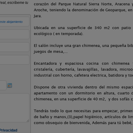
corazón del Parque Natural Sierra Norte, Aracena 
Aroche, teniendo la denominación de Geoparque, en la
Jara.
Ubicada en una superficie de 340 m2 con patio in
ecológico ( en temporada).
El salón incluye una gran chimenea, una pequeña bibl
juegos de mesa,...
Encantadora y espaciosa cocina con chimenea y
cristalería, cubertería, lavavajillas, lavadora, micr
industrial con horno, cafetera electrica, batidora y t
Dispone de otra vivienda dentro del mismo espacio
apartamento con un dormitorio en altura, cuarto 
chimenea, en una superficie de 40 m2, y dos sofás 
Tendrás todo lo que necesitas para empezar, primera 
de baño y manos,(3),papel higiénico, artículos de li
como obsequio de bienvenida, Además para tú bebé, c