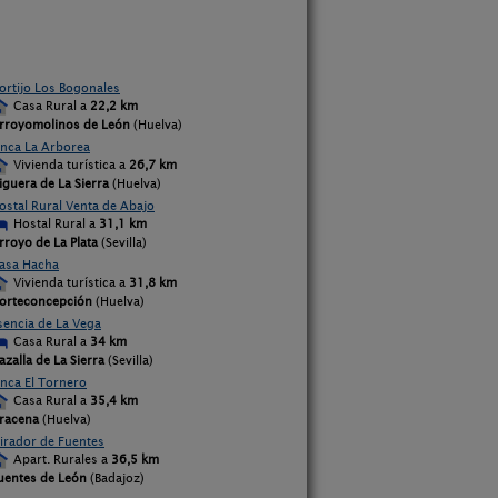
ortijo Los Bogonales
Casa Rural a
22,2 km
rroyomolinos de León
(Huelva)
inca La Arborea
Vivienda turística a
26,7 km
iguera de La Sierra
(Huelva)
ostal Rural Venta de Abajo
Hostal Rural a
31,1 km
rroyo de La Plata
(Sevilla)
asa Hacha
Vivienda turística a
31,8 km
orteconcepción
(Huelva)
sencia de La Vega
Casa Rural a
34 km
azalla de La Sierra
(Sevilla)
inca El Tornero
Casa Rural a
35,4 km
racena
(Huelva)
irador de Fuentes
Apart. Rurales a
36,5 km
uentes de León
(Badajoz)