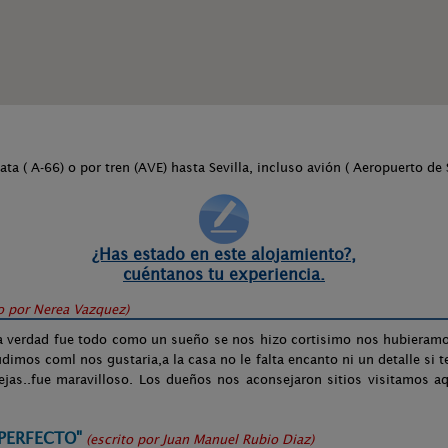
ata ( A-66) o por tren (AVE) hasta Sevilla, incluso avión ( Aeropuerto de 
¿Has estado en este alojamiento?,
cuéntanos tu experiencia.
to por
Nerea Vazquez
)
 la verdad fue todo como un sueño se nos hizo cortisimo nos hubier
mos coml nos gustaria,a la casa no le falta encanto ni un detalle si te 
jas..fue maravilloso. Los dueños nos aconsejaron sitios visitamos aq
PERFECTO"
(escrito por
Juan Manuel Rubio Diaz
)