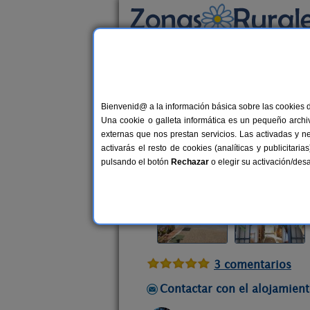
Busca por alojamiento
Alojamientos
>
Andalucía
>
Sevilla
>
El Real 
Bienvenid@ a la información básica sobre las cookies 
La Casa del Real
Una cookie o galleta informática es un pequeño archiv
Casa Rural en El Real de la Jara (Se
externas que nos prestan servicios. Las activadas y n
activarás el resto de cookies (analíticas y publicita
Alquiler completo
2-6+4 plazas
pulsando el botón
Rechazar
o elegir su activación/de
3 comentarios
Contactar con el alojamient