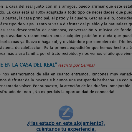
n la casa del real junto con mis amigos, puedo afirmar que éste estab
do. La casa está al 100% adaptada a todo tipo de necesidades que pue
en 3 partes, la casa principal, el patio y la cuadra. Gracias a ello, consi
éste tipo de viajes. Tanto si vas a disfrutar del pueblo y la naturaleza 
sca sesa desconexión de chimenea, conversación y música de fondo p
 que ayudan y recomiendan ante cualquier petición o duda que pueda
barbacoas ya llueva o haga sol, y olvidándote por completo del frío inv
istema de calefacción. Es la primera expedición que hemos hecho a é
vez más a esa familia por el trato recibido, y nos vemos el año que vien
E EN LA CASA DEL REAL"
(escrito por
Genma
)
yo nos enamoramos de ella en cuanto entramos. Rincones muy variad
imos disfrutar de la piscina e hicimos una estupenda barbacoa. La coci
encantaría volver. Por supuesto, la atención de los dueños inmejorable.
isfrutado de todo. ¡No os perdáis la oportunidad de conocerla!
¿Has estado en este alojamiento?,
cuéntanos tu experiencia.