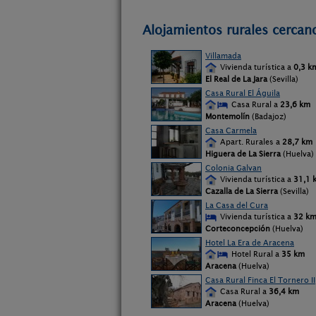
Alojamientos rurales cercanos
Villamada
Vivienda turística a
0,3 k
El Real de La Jara
(Sevilla)
Casa Rural El Águila
Casa Rural a
23,6 km
Montemolín
(Badajoz)
Casa Carmela
Apart. Rurales a
28,7 km
Higuera de La Sierra
(Huelva)
Colonia Galvan
Vivienda turística a
31,1 
Cazalla de La Sierra
(Sevilla)
La Casa del Cura
Vivienda turística a
32 k
Corteconcepción
(Huelva)
Hotel La Era de Aracena
Hotel Rural a
35 km
Aracena
(Huelva)
Casa Rural Finca El Tornero II
Casa Rural a
36,4 km
Aracena
(Huelva)