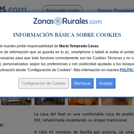
Anúnciate gratis
Acceso Propietar
Busca por pueblo
INFORMACIÓN BÁSICA SOBRE COOKIES
de la Jara
> La Casa del Real
de nuestro portal responsabilidad de
Mario Temprado Casas
.
o de información que se guarda en tu pc, smartphone o tablet al visitar el port
villa)
ecesarias para que todo funcione correctamente son las Cookies Técnicas y no ne
rias), personalizadas según tus preferencias y con publicidad ajustada a tus búsq
79 km de Sevilla
Compartir:
sactivación desde “Configuración de Cookies”. Más información en nuestra
POLÍTI
La casa del Real es una confortable casa de pueblo
XIX, rehabilitada respetando su origen tradicional.
o:
A sólo 45 minutos de Sevilla por autovía, se sitú