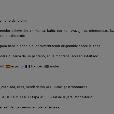
iliario de jardín.
medor, televisión, chimenea, baño, cocina, lavavajillas, microondas, lav
en la habitación.
 para bebé disponible, documentación disponible sobre la zona.
del río, cerca de un pantano, en la montaña, acceso asfaltado.
os:
español
francés
inglés
s,escalada, caza, senderismo,BTT, Rutas gastronómicas...
 DE LA PLATA" ( Etapa 4º " El Real de la Jara- Monesterio".
errea" de los ciervos en plena Dehesa.