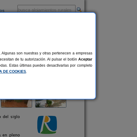
ios
-
al. Algunas son nuestras y otras pertenecen a empresas
cesitan de tu autorización. Al pulsar el botón
Aceptar
uedas. Estas últimas puedes desactivarlas por completo
CA DE COOKIES
.
 del siglo
a en pleno