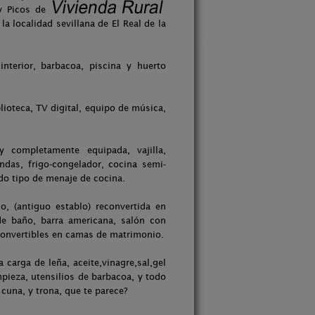
y Picos de
 localidad sevillana de El Real de la
terior, barbacoa, piscina y huerto
ioteca, TV digital, equipo de música,
 completamente equipada, vajilla,
oondas, frigo-congelador, cocina semi-
odo tipo de menaje de cocina.
, (antiguo establo) reconvertida en
de baño, barra americana, salón con
convertibles en camas de matrimonio.
carga de leña, aceite,vinagre,sal,gel
mpieza, utensilios de barbacoa, y todo
una, y trona, que te parece?