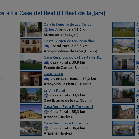
 a La Casa del Real (El Real de la Jara)
Cortijo Señorío de Los Cotos
C
m
Albergue a
12,5 km
Monesterio
(Badajoz)
A
Hostal Virgen de Los Remedios
F
Hostal Rural a
25,3 km
Arroyomolinos de León
(Huelva)
H
Casa Rural Ecológica Huerta del P...
H
Casa Rural a
30,9 km
Fuente de Cantos
(Badajoz)
A
Casa Teraja
C
km
Vivienda turística a
31,2 km
Arroyo de La Plata /
... (Sevilla)
C
La Villa Rural
E
m
Casa Rural a
33,5 km
Castilblanco de los
... (Sevilla)
C
Casa Rural Finca El Tornero III
F
Casa Rural a
35,3 km
Aracena
(Huelva)
A
Casa Rural Finca El Tornero I
M
Casa Rural a
36,4 km
Aracena
(Huelva)
F