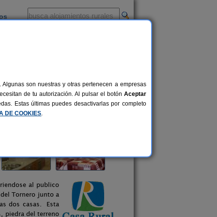
ios
-
al. Algunas son nuestras y otras pertenecen a empresas
cesitan de tu autorización. Al pulsar el botón
Aceptar
uedas. Estas últimas puedes desactivarlas por completo
CA DE COOKIES
.
riendose al publico
del Tornero junto a
ras dos casas. Esta
, piedra del terreno