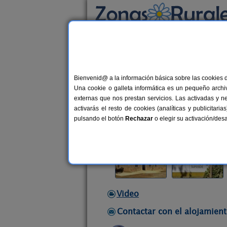
Busca por alojamiento
Alojamientos
>
Andalucía
>
Huelva
>
Aracen
Bienvenid@ a la información básica sobre las cookies 
Casa Rural Finca El Tor
Una cookie o galleta informática es un pequeño archiv
Casa Rural en Aracena (Huelva)
externas que nos prestan servicios. Las activadas y n
activarás el resto de cookies (analíticas y publicita
Alquiler completo
10-18+4 plaza
pulsando el botón
Rechazar
o elegir su activación/de
Video
Contactar con el alojamient