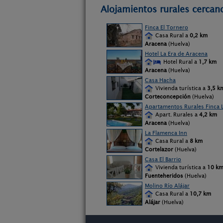
Alojamientos rurales cercano
Finca El Tornero
Casa Rural a
0,2 km
Aracena
(Huelva)
Hotel La Era de Aracena
Hotel Rural a
1,7 km
Aracena
(Huelva)
Casa Hacha
Vivienda turística a
3,5 k
Corteconcepción
(Huelva)
Apartamentos Rurales Finca L
Apart. Rurales a
4,2 km
Aracena
(Huelva)
La Flamenca Inn
Casa Rural a
8 km
Cortelazor
(Huelva)
Casa El Barrio
Vivienda turística a
10 k
Fuenteheridos
(Huelva)
Molino Río Alájar
Casa Rural a
10,7 km
Alájar
(Huelva)