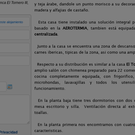
y teja árabe, dandole un punto morisco a su decora
madera y alfajias de castaño.
Esta casa tiene instalado una solución integral p
basado en la
AEROTERMIA
, tambien está equipad
centralizada
.
Junto a la casa se encuentra una zona de descanso
carnes ibericas, tipicas de la zona, asi como una am
Respecto a su distribución es similar a la casa
El T
amplio salón con chimenea preparado para 22 comens
cocina completamente equipada, con frigorifico, 
microhondas, lavavajillas y todos los utensi
funcionamiento.
En la planta baja tiene tres dormitorios con dos c
mesa escritorio y silla. Ventilación directa al e
toallas.
En la planta primera nos encomtramos con cuatro 
caracteristicas.