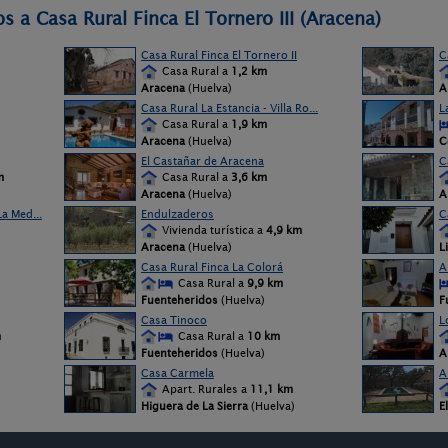
s a Casa Rural Finca El Tornero III (Aracena)
Casa Rural Finca El Tornero II
C
Casa Rural a
1,2 km
Aracena
(Huelva)
A
Casa Rural La Estancia - Villa Ro...
L
Casa Rural a
1,9 km
Aracena
(Huelva)
C
El Castañar de Aracena
C
m
Casa Rural a
3,6 km
Aracena
(Huelva)
A
a Med...
Endulzaderos
C
Vivienda turística a
4,9 km
Aracena
(Huelva)
L
Casa Rural Finca La Colorá
A
Casa Rural a
9,9 km
Fuenteheridos
(Huelva)
F
Casa Tinoco
L
m
Casa Rural a
10 km
Fuenteheridos
(Huelva)
A
Casa Carmela
A
Apart. Rurales a
11,1 km
Higuera de La Sierra
(Huelva)
E