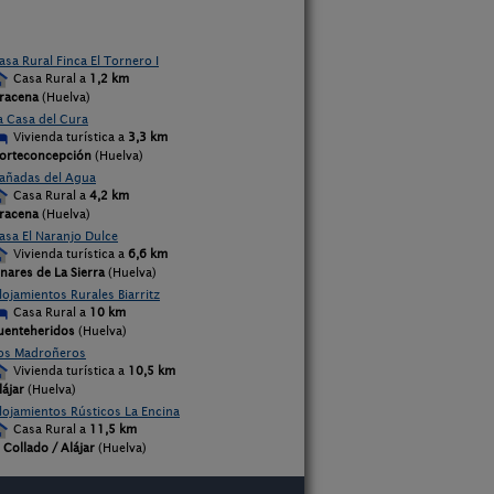
asa Rural Finca El Tornero I
Casa Rural a
1,2 km
racena
(Huelva)
a Casa del Cura
Vivienda turística a
3,3 km
orteconcepción
(Huelva)
añadas del Agua
Casa Rural a
4,2 km
racena
(Huelva)
asa El Naranjo Dulce
Vivienda turística a
6,6 km
inares de La Sierra
(Huelva)
lojamientos Rurales Biarritz
Casa Rural a
10 km
uenteheridos
(Huelva)
os Madroñeros
Vivienda turística a
10,5 km
lájar
(Huelva)
lojamientos Rústicos La Encina
Casa Rural a
11,5 km
l Collado / Alájar
(Huelva)