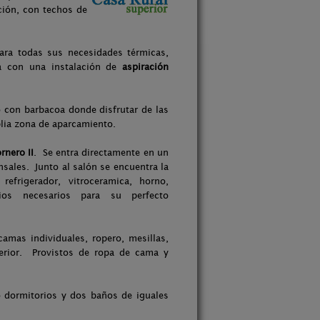
ción, con techos de
ara todas sus necesidades térmicas,
a con una instalación de
aspiración
 con barbacoa donde disfrutar de las
plia zona de aparcamiento.
ornero II
. Se entra directamente en un
ales. Junto al salón se encuentra la
refrigerador, vitroceramica, horno,
lios necesarios para su perfecto
amas individuales, ropero, mesillas,
xterior. Provistos de ropa de cama y
dormitorios y dos baños de iguales