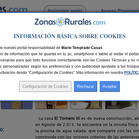
Anúnciate gratis
Acceso Propietar
Busca por pueblo
INFORMACIÓN BÁSICA SOBRE COOKIES
a
> Casa Rural Finca El Tornero III
de nuestro portal responsabilidad de
nero III
Mario Temprado Casas
.
o de información que se guarda en tu pc, smartphone o tablet al visitar el port
ecesarias para que todo funcione correctamente son las Cookies Técnicas y no ne
rias), personalizadas según tus preferencias y con publicidad ajustada a tus búsq
s
110 km de Huelva
Compartir:
sactivación desde “Configuración de Cookies”. Más información en nuestra
POLÍTI
La casa
El Tornero III
es de nueva construcción, ab
en Agosto de 2.013. Se encuentra en la misma finca 
o:
la piscina de agua salada, que comparte con las ot
construida con los mismos criterios de las anteriores