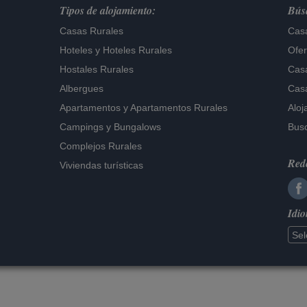
Tipos de alojamiento:
Búsq
Casas Rurales
Casa
Hoteles
y
Hoteles Rurales
Ofer
Hostales Rurales
Casa
Albergues
Casa
Apartamentos
y
Apartamentos Rurales
Aloj
Campings y Bungalows
Busc
Complejos Rurales
Rede
Viviendas turísticas
Idi