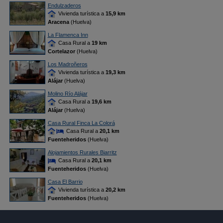
Endulzaderos
Vivienda turística a
15,9 km
Aracena
(Huelva)
La Flamenca Inn
Casa Rural a
19 km
Cortelazor
(Huelva)
Los Madroñeros
Vivienda turística a
19,3 km
Alájar
(Huelva)
Molino Río Alájar
Casa Rural a
19,6 km
Alájar
(Huelva)
Casa Rural Finca La Colorá
Casa Rural a
20,1 km
Fuenteheridos
(Huelva)
Alojamientos Rurales Biarritz
Casa Rural a
20,1 km
Fuenteheridos
(Huelva)
Casa El Barrio
Vivienda turística a
20,2 km
Fuenteheridos
(Huelva)