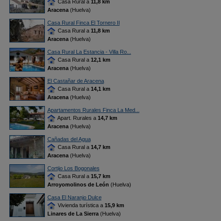
Casa Rural a
11,8 km
Aracena
(Huelva)
Casa Rural Finca El Tornero II
Casa Rural a
11,8 km
Aracena
(Huelva)
Casa Rural La Estancia - Villa Ro...
Casa Rural a
12,1 km
Aracena
(Huelva)
El Castañar de Aracena
Casa Rural a
14,1 km
Aracena
(Huelva)
Apartamentos Rurales Finca La Med...
Apart. Rurales a
14,7 km
Aracena
(Huelva)
Cañadas del Agua
Casa Rural a
14,7 km
Aracena
(Huelva)
Cortijo Los Bogonales
Casa Rural a
15,7 km
Arroyomolinos de León
(Huelva)
Casa El Naranjo Dulce
Vivienda turística a
15,9 km
Linares de La Sierra
(Huelva)