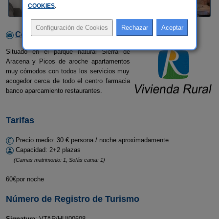
COOKIES
.
Contactar con el alojamiento
Situado en el parque natural Sierra de
Aracena y Picos de aroche apartamentos
muy cómodos con todos los servicios muy
acogedor cerca de todo el centro farmacia
banco aparcamiento restaurantes.
Tarifas
Precio medio: 30 € persona / noche aproximadamente
Capacidad: 2+2 plazas
(Camas matrimonio: 1, Sofás cama: 1)
60€por noche
Número de Registro de Turismo
Signatura
: VTAR/HU/00608