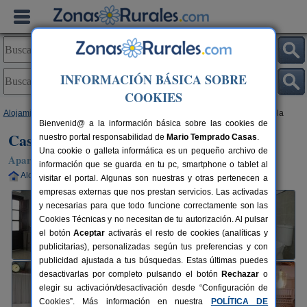
INFORMACIÓN BÁSICA SOBRE
COOKIES
Alojamientos
>
Andalucía
>
Huelva
>
Higuera de La Sierra
> Casa Carmela
Bienvenid@ a la información básica sobre las cookies de
Casa Carmela
nuestro portal responsabilidad de
Mario Temprado Casas
.
Una cookie o galleta informática es un pequeño archivo de
Apartamentos Rurales en Higuera de La Sierra (Huelva)
información que se guarda en tu pc, smartphone o tablet al
Alquiler completo
2+2 plazas
97 km de Huelva
visitar el portal. Algunas son nuestras y otras pertenecen a
empresas externas que nos prestan servicios. Las activadas
y necesarias para que todo funcione correctamente son las
Cookies Técnicas y no necesitan de tu autorización. Al pulsar
el botón
Aceptar
activarás el resto de cookies (analíticas y
publicitarias), personalizadas según tus preferencias y con
publicidad ajustada a tus búsquedas. Estas últimas puedes
desactivarlas por completo pulsando el botón
Rechazar
o
elegir su activación/desactivación desde “Configuración de
Cookies”. Más información en nuestra
POLÍTICA DE