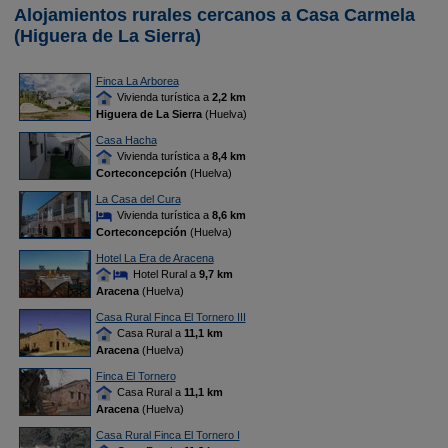
Alojamientos rurales cercanos a Casa Carmela
(Higuera de La Sierra)
Finca La Arborea
Vivienda turística a
2,2 km
Higuera de La Sierra
(Huelva)
Casa Hacha
Vivienda turística a
8,4 km
Corteconcepción
(Huelva)
La Casa del Cura
Vivienda turística a
8,6 km
Corteconcepción
(Huelva)
Hotel La Era de Aracena
Hotel Rural a
9,7 km
Aracena
(Huelva)
Casa Rural Finca El Tornero III
Casa Rural a
11,1 km
Aracena
(Huelva)
Finca El Tornero
Casa Rural a
11,1 km
Aracena
(Huelva)
Casa Rural Finca El Tornero I