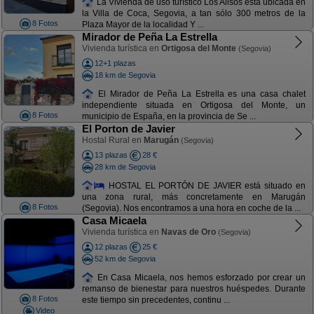
La Vivienda de uso turístico Los Alisos está ubicada en
la Villa de Coca, Segovia, a tan sólo 300 metros de la
8 Fotos
Plaza Mayor de la localidad Y ...
Mirador de Peña La Estrella
Vivienda turística en
Ortigosa del Monte
(Segovia)
12+1 plazas
18 km de Segovia
El Mirador de Peña La Estrella es una casa chalet
independiente situada en Ortigosa del Monte, un
8 Fotos
municipio de España, en la provincia de Se ...
El Porton de Javier
Hostal Rural en
Marugán
(Segovia)
13 plazas
28 €
28 km de Segovia
HOSTAL EL PORTÓN DE JAVIER está situado en
una zona rural, más concretamente en Marugán
8 Fotos
(Segovia). Nos encontramos a una hora en coche de la ...
Casa Micaela
Vivienda turística en
Navas de Oro
(Segovia)
12 plazas
25 €
52 km de Segovia
En Casa Micaela, nos hemos esforzado por crear un
remanso de bienestar para nuestros huéspedes. Durante
8 Fotos
este tiempo sin precedentes, continu ...
Video