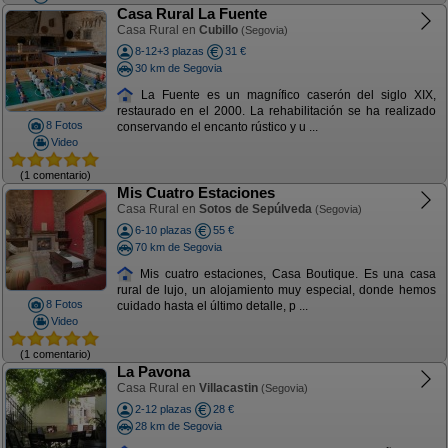
Casa Rural La Fuente
Casa Rural en
Cubillo
(Segovia)
8-12+3 plazas
31 €
30 km de Segovia
La Fuente es un magnífico caserón del siglo XIX,
restaurado en el 2000. La rehabilitación se ha realizado
8 Fotos
conservando el encanto rústico y u ...
Video
(1 comentario)
Mis Cuatro Estaciones
Casa Rural en
Sotos de Sepúlveda
(Segovia)
6-10 plazas
55 €
70 km de Segovia
Mis cuatro estaciones, Casa Boutique. Es una casa
rural de lujo, un alojamiento muy especial, donde hemos
8 Fotos
cuidado hasta el último detalle, p ...
Video
(1 comentario)
La Pavona
Casa Rural en
Villacastin
(Segovia)
2-12 plazas
28 €
28 km de Segovia