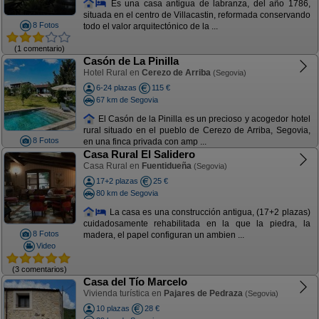
Es una casa antigua de labranza, del año 1786,
situada en el centro de Villacastin, reformada conservando
8 Fotos
todo el valor arquitectónico de la ...
(1 comentario)
Casón de La Pinilla
Hotel Rural en
Cerezo de Arriba
(Segovia)
6-24 plazas
115 €
67 km de Segovia
El Casón de la Pinilla es un precioso y acogedor hotel
rural situado en el pueblo de Cerezo de Arriba, Segovia,
8 Fotos
en una finca privada con amp ...
Casa Rural El Salidero
Casa Rural en
Fuentidueña
(Segovia)
17+2 plazas
25 €
80 km de Segovia
La casa es una construcción antigua, (17+2 plazas)
cuidadosamente rehabilitada en la que la piedra, la
8 Fotos
madera, el papel configuran un ambien ...
Video
(3 comentarios)
Casa del Tío Marcelo
Vivienda turística en
Pajares de Pedraza
(Segovia)
10 plazas
28 €