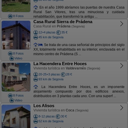
En el año 1999 abríamos las puertas de nuestra Casa
Rural San Vitores, tras una minuciosa y cuidada
8 Fotos
rehabilitación, que transformó la antigu ...
Casa Rural Sierra de Prádena
Casa Rural en
Prádena
(Segovia)
12+4 plazas
35 €
45 km de Segovia
Se trata de una casa señorial de principios del siglo
XX, totalmente rehabilitada en su interior, enclavada en el
8 Fotos
mismo centro de Prádena (S ...
Video
La Hacendera Entre Hoces
Vivienda turística en
Valdevarnés
(Segovia)
20-25+3 plazas
28 €
93 km de Segovia
La Hacendera Entre Hoces, es un imponente
alojamiento compuesto por dos edificios anexos,
8 Fotos
distribuidos en 3 plantas cada uno. Con una superf ...
Video
Los Alisos
Vivienda turística en
Coca
(Segovia)
8-12 plazas
30 €
52 km de Segovia