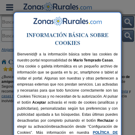
INFORMACIÓN BÁSICA SOBRE
COOKIES
Alojamientos
>
Casas rurales para grupos
>
Castilla y León
> Segovia
Bienvenid@ a la información básica sobre las cookies de
Casas rurales para grupos en Segovia
nuestro portal responsabilidad de
Mario Temprado Casas
.
Una cookie o galleta informática es un pequeño archivo de
información que se guarda en tu pc, smartphone o tablet al
¿Buscas una casa rural en
Segovia
para disfrutar en
familia
o con tu
grupo de
visitar el portal. Algunas son nuestras y otras pertenecen a
amigos o amigas
? Organiza tu viaje con tu gente en el alojamiento rural de
empresas externas que nos prestan servicios. Las activadas
Segovia que más se ajuste a las características de tu grupo. También, te
y necesarias para que todo funcione correctamente son las
recomendamos visitar las secciones de
casas rurales con piscina en Segovia
y
casas rurales en el campo en Segovia
para que podáis vivir una experiencia
Cookies Técnicas y no necesitan de tu autorización. Al pulsar
inolvidable en buena compañía.
el botón
Aceptar
activarás el resto de cookies (analíticas y
publicitarias), personalizadas según tus preferencias y con
publicidad ajustada a tus búsquedas. Estas últimas puedes
desactivarlas por completo pulsando el botón
Rechazar
o
elegir su activación/desactivación desde “Configuración de
Cookies”. Más información en nuestra
POLÍTICA DE