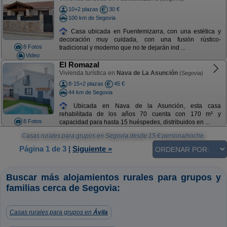
10+2 plazas
30 €
100 km de Segovia
Casa ubicada en Fuentemizarra, con una estética y
decoración muy cuidada, con una fusión rústico-
8 Fotos
tradicional y moderno que no te dejarán ind ...
Video
El Romazal
Vivienda turística en
Nava de La Asunción
(Segovia)
8-15+2 plazas
45 €
44 km de Segovia
Ubicada en Nava de la Asunción, esta casa
rehabilitada de los años 70 cuenta con 170 m² y
8 Fotos
capacidad para hasta 15 huéspedes, distribuidos en ...
Casas rurales para grupos en Segovia
desde
15
€ persona/noche.
Página 1 de 3
|
Siguiente »
Buscar más alojamientos rurales para grupos y
familias cerca de Segovia:
Casas rurales para grupos en
Ávila