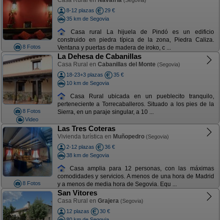
Casa Rural en
Navafría
(Segovia)
8-12 plazas
29 €
35 km de Segovia
Casa rural La hijuela de Pindó es un edificio
construido en piedra típica de la zona, Piedra Caliza.
8 Fotos
Ventana y puertas de madera de iroko, c ...
La Dehesa de Cabanillas
Casa Rural en
Cabanillas del Monte
(Segovia)
18-23+3 plazas
35 €
10 km de Segovia
Casa Rural ubicada en un pueblecito tranquilo,
perteneciente a Torrecaballeros. Situado a los pies de la
8 Fotos
Sierra, en un paraje singular, a 10 ...
Video
Las Tres Coteras
Vivienda turística en
Muñopedro
(Segovia)
2-12 plazas
36 €
38 km de Segovia
Casa amplia para 12 personas, con las máximas
comodidades y servicios. A menos de una hora de Madrid
8 Fotos
y a menos de media hora de Segovia. Equ ...
San Vitores
Casa Rural en
Grajera
(Segovia)
12 plazas
30 €
80 km de Segovia