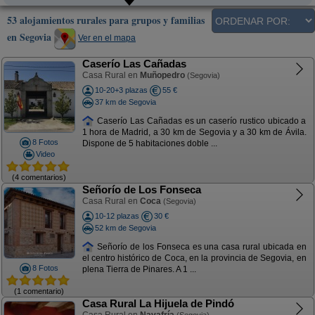
53 alojamientos rurales para grupos y familias
en Segovia
Ver en el mapa
Caserío Las Cañadas
Casa Rural en
Muñopedro
(Segovia)
10-20+3 plazas
55 €
37 km de Segovia
Caserío Las Cañadas es un caserío rustico ubicado a
1 hora de Madrid, a 30 km de Segovia y a 30 km de Ávila.
8 Fotos
Dispone de 5 habitaciones doble ...
Video
(4 comentarios)
Señorío de Los Fonseca
Casa Rural en
Coca
(Segovia)
10-12 plazas
30 €
52 km de Segovia
Señorío de los Fonseca es una casa rural ubicada en
el centro histórico de Coca, en la provincia de Segovia, en
8 Fotos
plena Tierra de Pinares. A 1 ...
(1 comentario)
Casa Rural La Hijuela de Pindó