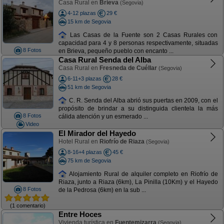
Casa Rural en
Brieva
(Segovia)
4-12 plazas
29 €
15 km de Segovia
Las Casas de la Fuente son 2 Casas Rurales con
capacidad para 4 y 8 personas respectivamente, situadas
8 Fotos
en Brieva, pequeño pueblo con encanto ...
Casa Rural Senda del Alba
Casa Rural en
Fresneda de Cuéllar
(Segovia)
6-11+3 plazas
28 €
51 km de Segovia
C. R. Senda del Alba abrió sus puertas en 2009, con el
propósito de brindar a su distinguida clientela la más
8 Fotos
cálida atención y un esmerado ...
Video
El Mirador del Hayedo
Hotel Rural en
Riofrío de Riaza
(Segovia)
8-16+4 plazas
45 €
75 km de Segovia
Alojamiento Rural de alquiler completo en Riofrío de
Riaza, junto a Riaza (6km), La Pinilla (10Km) y el Hayedo
8 Fotos
de la Pedrosa (6km) en la sub ...
(1 comentario)
Entre Hoces
Vivienda turística en
Fuentemizarra
(Segovia)