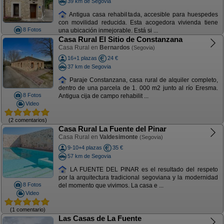
39 km de Segovia
Antigua casa rehabilitada, accesible para huespedes
con movilidad reducida. Esta acogedora vivienda tiene
8 Fotos
una ubicación inmejorable. Está si ...
Casa Rural El Sitio de Constanzana
Casa Rural en
Bernardos
(Segovia)
16+1 plazas
24 €
37 km de Segovia
Paraje Constanzana, casa rural de alquiler completo,
dentro de una parcela de 1. 000 m2 junto al río Eresma.
8 Fotos
Antigua cija de campo rehabilit ...
Video
(2 comentarios)
Casa Rural La Fuente del Pinar
Casa Rural en
Valdesimonte
(Segovia)
9-10+4 plazas
35 €
57 km de Segovia
LA FUENTE DEL PINAR es el resultado del respeto
por la arquitectura tradicional segoviana y la modernidad
8 Fotos
del momento que vivimos. La casa e ...
Video
(1 comentario)
Las Casas de La Fuente