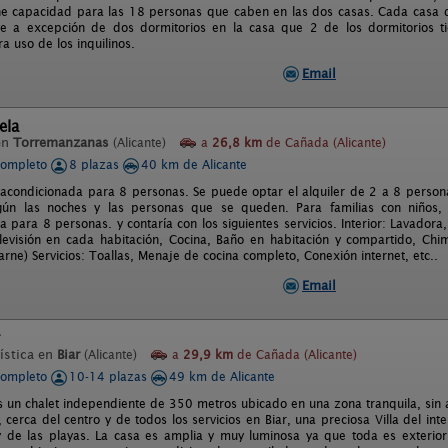
e capacidad para las 18 personas que caben en las dos casas. Cada casa 
te a excepción de dos dormitorios en la casa que 2 de los dormitorios 
a uso de los inquilinos.
Email
ela
en
Torremanzanas
(Alicante)
a
26,8 km
de Cañada (Alicante)
completo
8 plazas
40 km de Alicante
 acondicionada para 8 personas. Se puede optar el alquiler de 2 a 8 persona
gún las noches y las personas que se queden. Para familias con niños,
 para 8 personas. y contaría con los siguientes servicios. Interior: Lavadora
levisión en cada habitación, Cocina, Baño en habitación y compartido, Chi
rne) Servicios: Toallas, Menaje de cocina completo, Conexión internet, etc..
Email
ística en
Biar
(Alicante)
a
29,9 km
de Cañada (Alicante)
completo
10-14 plazas
49 km de Alicante
s un chalet independiente de 350 metros ubicado en una zona tranquila, sin 
cerca del centro y de todos los servicios en Biar, una preciosa Villa del int
y de las playas. La casa es amplia y muy luminosa ya que toda es exterior,