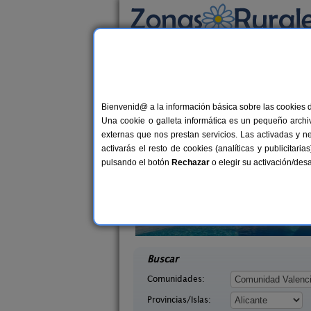
Busca por alojamiento
Alojamientos
>
Comunidad Valenciana
>
Alic
Casas Rurales cerca
Bienvenid@ a la información básica sobre las cookies 
Una cookie o galleta informática es un pequeño archiv
externas que nos prestan servicios. Las activadas y n
activarás el resto de cookies (analíticas y publicita
pulsando el botón
Rechazar
o elegir su activación/de
Governador
Masia L´Ancornia
2-21+2 pers.
2-28+
28 €
icante)
Tibi (Alicante)
desde
desd
Buscar
Comunidades:
Provincias/Islas: