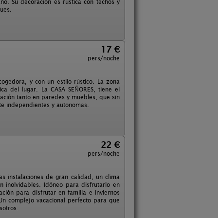
no. Su decoración es rústica con techos y
ues.
17 €
pers/noche
gedora, y con un estilo rústico. La zona
pica del lugar. La CASA SEÑORES, tiene el
ración tanto en paredes y muebles, que sin
te independientes y autonomas.
22 €
pers/noche
 instalaciones de gran calidad, un clima
 inolvidables. Idóneo para disfrutarlo en
ión para disfrutar en familia e inviernos
 Un complejo vacacional perfecto para que
sotros.