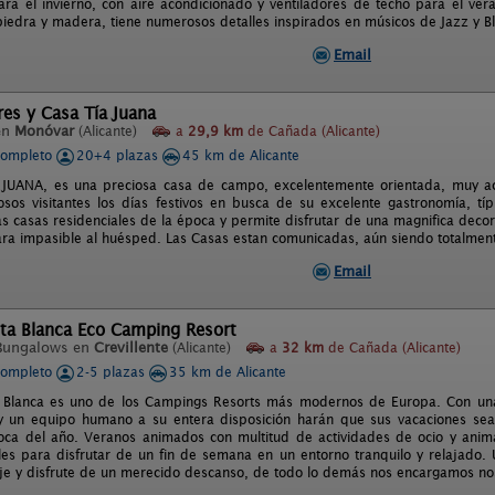
ra el invierno, con aire acondicionado y ventiladores de techo para el vera
iedra y madera, tiene numerosos detalles inspirados en músicos de Jazz y Bl
Email
es y Casa Tía Juana
en
Monóvar
(Alicante)
a
29,9 km
de Cañada (Alicante)
completo
20+4 plazas
45 km de Alicante
JUANA, es una preciosa casa de campo, excelentemente orientada, muy aco
sos visitantes los días festivos en busca de su excelente gastronomía, tí
as casas residenciales de la época y permite disfrutar de una magnifica deco
ra impasible al huésped. Las Casas estan comunicadas, aún siendo totalmen
Email
sta Blanca Eco Camping Resort
Bungalows en
Crevillente
(Alicante)
a
32 km
de Cañada (Alicante)
completo
2-5 plazas
35 km de Alicante
 Blanca es uno de los Campings Resorts más modernos de Europa. Con unas
 y un equipo humano a su entera disposición harán que sus vacaciones sean
oca del año. Veranos animados con multitud de actividades de ocio y animac
ales para disfrutar de un fin de semana en un entorno tranquilo y relajado.
aje y disfrute de un merecido descanso, de todo lo demás nos encargamos no