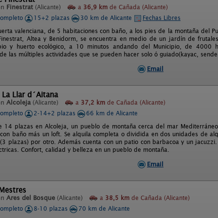
en
Finestrat
(Alicante)
a
36,9 km
de Cañada (Alicante)
completo
15+2 plazas
30 km de Alicante
Fechas Libres
erta valenciana, de 5 habitaciones con baño, a los pies de la montaña del 
Finestrat, Altea y Benidorm, se encuentra en medio de un jardín de frutales
pio y huerto ecológico, a 10 minutos andando del Municipio, de 4000 h
de las múltiples actividades que se pueden hacer solo ó guiado(kayac, senderi
Email
 La Llar d´Aitana
en
Alcoleja
(Alicante)
a
37,2 km
de Cañada (Alicante)
completo
2-14+2 plazas
66 km de Alicante
e 14 plazas en Alcoleja, un pueblo de montaña cerca del mar Mediterráneo,
con baño más un loft. Se alquila completa o dividida en dos unidades de alqui
t (3 plazas) por otro. Además cuenta con un patio con barbacoa y un jacuzzi. 
éctricas. Confort, calidad y belleza en un pueblo de montaña.
Email
 Mestres
en
Ares del Bosque
(Alicante)
a
38,5 km
de Cañada (Alicante)
completo
8-10 plazas
70 km de Alicante