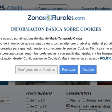
Anúnciate gratis
Acceso Propietar
Busca por pueblo
INFORMACIÓN BÁSICA SOBRE COOKIES
ante
> Cañada
 de Cañada
de nuestro portal responsabilidad de
Mario Temprado Casas
.
o de información que se guarda en tu pc, smartphone o tablet al visitar el port
ecesarias para que todo funcione correctamente son las Cookies Técnicas y no ne
rias), personalizadas según tus preferencias y con publicidad ajustada a tus búsq
sactivación desde “Configuración de Cookies”. Más información en nuestra
POLÍTI
Casa Rural Primavera d´Hivern
5 pers.
6+3 pers.
20 €
18 €
Castalla (Alicante)
e
desde
Precio (€/pers)
Características
de 1 a 20
Piscina
Admite animales
de 21 a 30
Mostrar más características