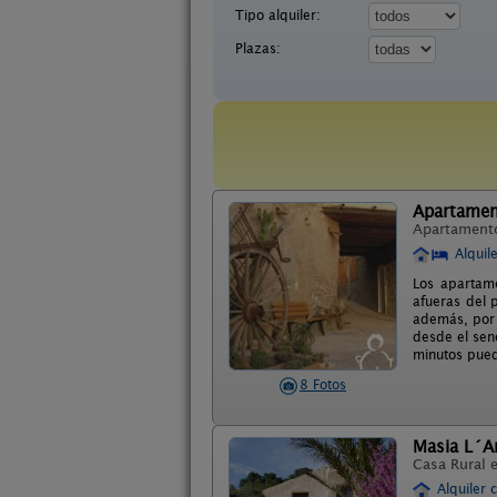
Tipo alquiler:
Plazas:
Apartament
Apartament
Alquil
Los apartame
afueras del 
además, por 
desde el sen
minutos pued
8 Fotos
Masia L´A
Casa Rural 
Alquiler 