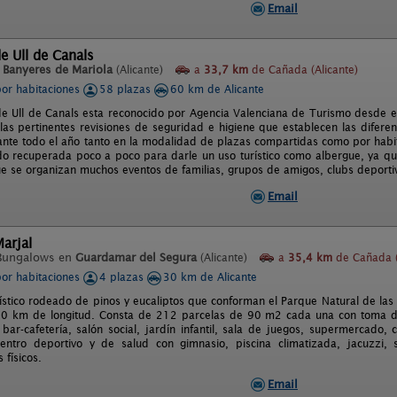
Email
e Ull de Canals
n
Banyeres de Mariola
(Alicante)
a
33,7 km
de Cañada (Alicante)
por habitaciones
58 plazas
60 km de Alicante
de Ull de Canals esta reconocido por Agencia Valenciana de Turismo desde 
 las pertinentes revisiones de seguridad e higiene que establecen las diferen
ante todo el año tanto en la modalidad de plazas compartidas como por habit
do recuperada poco a poco para darle un uso turístico como albergue, ya que
ue se organizan muchos eventos de familias, grupos de amigos, clubs deportivo
Email
arjal
Bungalows en
Guardamar del Segura
(Alicante)
a
35,4 km
de Cañada (
por habitaciones
4 plazas
30 km de Alicante
ístico rodeado de pinos y eucaliptos que conforman el Parque Natural de las
0 km de longitud. Consta de 212 parcelas de 90 m2 cada una con toma de
bar-cafetería, salón social, jardín infantil, sala de juegos, supermercado, cl
ntro deportivo y de salud con gimnasio, piscina climatizada, jacuzzi,
 físicos.
Email