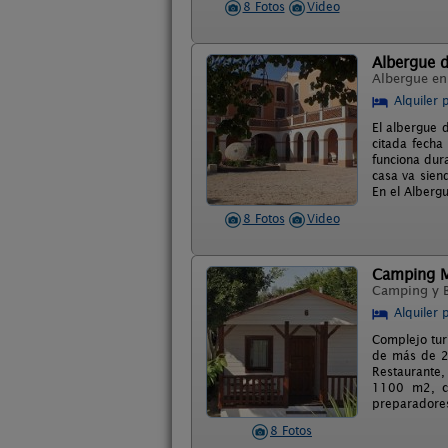
8 Fotos
Video
Albergue d
Albergue e
Alquiler 
El albergue 
citada fecha
funciona dur
casa va sien
En el Alberg
8 Fotos
Video
Camping M
Camping y 
Alquiler 
Complejo tur
de más de 2
Restaurante, 
1100 m2, ce
preparadores
8 Fotos