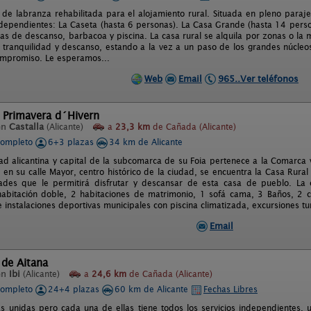
 de labranza rehabilitada para el alojamiento rural. Situada en pleno paraje
dependientes: La Caseta (hasta 6 personas). La Casa Grande (hasta 14 perso
nas de descanso, barbacoa y piscina. La casa rural se alquila por zonas o la 
 tranquilidad y descanso, estando a la vez a un paso de los grandes núcleos
ompromiso. Le esperamos...
Web
Email
965..Ver teléfonos
 Primavera d´Hivern
en
Castalla
(Alicante)
a
23,3 km
de Cañada (Alicante)
completo
6+3 plazas
34 km de Alicante
dad alicantina y capital de la subcomarca de su Foia pertenece a la Comarca 
 en su calle Mayor, centro histórico de la ciudad, se encuentra la Casa Rura
ades que le permitirá disfrutar y descansar de esta casa de pueblo. La 
 habitación doble, 2 habitaciones de matrimonio, 1 sofá cama, 3 Baños, 2 
instalaciones deportivas municipales con piscina climatizada, excursiones turíst
Email
 de Aitana
en
Ibi
(Alicante)
a
24,6 km
de Cañada (Alicante)
completo
24+4 plazas
60 km de Alicante
Fechas Libres
s unidas pero cada una de ellas tiene todos los servicios independientes, u