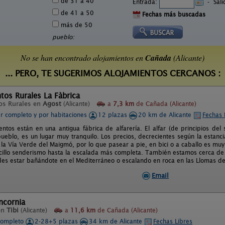
de 31 a 40
Entrada:
-
Sal
de 41 a 50
Fechas más buscadas
más de 50
pueblo:
No se han encontrado alojamientos en
Cañada
(Alicante)
... PERO, TE SUGERIMOS ALOJAMIENTOS CERCANOS :
os Rurales La Fàbrica
os Rurales en
Agost
(Alicante)
a
7,3 km
de Cañada (Alicante)
er completo y por habitaciones
12 plazas
20 km de Alicante
Fechas 
ntos están en una antigua fábrica de alfarería. El alfar (de principios del s
pueblo, es un lugar muy tranquilo. Los precios, decrecientes según la estan
la Vía Verde del Maigmó, por lo que pasear a pie, en bici o a caballo es muy 
cillo senderismo hasta la escalada más completa. También estamos cerca de 
es estar bañándote en el Mediterráneo o escalando en roca en las Llomas de
Email
ncornia
en
Tibi
(Alicante)
a
11,6 km
de Cañada (Alicante)
completo
2-28+5 plazas
34 km de Alicante
Fechas Libres