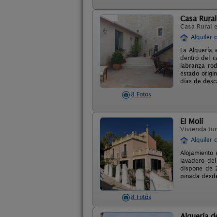
Casa Rural 
Casa Rural 
Alquiler 
La Alquería 
dentro del c
labranza rod
estado origi
días de desca
8 Fotos
El Molí
Vivienda tur
Alquiler 
Alojamiento ú
lavadero del
dispone de 2
pinada desde
8 Fotos
Alquería d