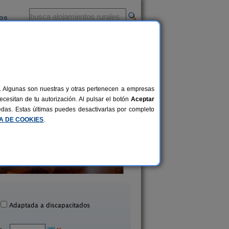
ios
-
al. Algunas son nuestras y otras pertenecen a empresas
cesitan de tu autorización. Al pulsar el botón
Aceptar
uedas. Estas últimas puedes desactivarlas por completo
CA DE COOKIES
.
Casa Rural L´Almàssera
Camping La Pedre
18 pers.
30 €
Margarida (Alicante)
Bigastro (Alicante
desde
Adaptada a discapacitados