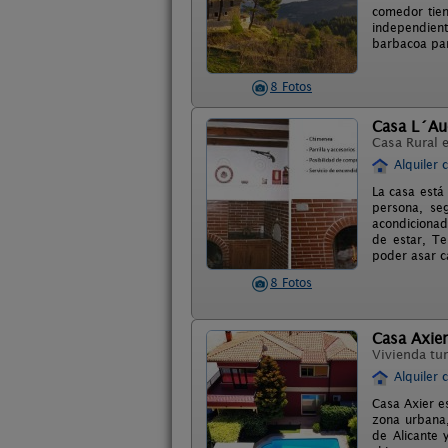
comedor tien
independien
barbacoa par
8 Fotos
Casa L´Au
Casa Rural 
Alquiler 
La casa está
persona, se
acondicionada
de estar, Te
poder asar ca
8 Fotos
Casa Axier
Vivienda tur
Alquiler 
Casa Axier e
zona urbana, 
de Alicante 