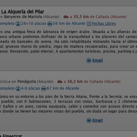
La Alquería del Pilar
en
Banyeres de Mariola
(Alicante)
a
35,5 km
de Cañada (Alicante)
completo
26+10 plazas
56 km de Alicante
Fechas Libres
es una antigua finca de labranza de origen árabe. Situada a las afueras de
asco urbano podemos disfrutar de la tranquilidad y los placeres del campo
eada de bancales de avena. Ha sido rehabilitada mimando hasta el último 
nal; gruesos muros de piedra, vigas de madera recuperadas, para crear un 
nso. Recepción, patio interior, 4 apartamentos turísticos, piscina, parking y
Email
ística en
Penáguila
(Alicante)
a
36,2 km
de Cañada (Alicante)
completo
4-9 plazas
67 km de Alicante
nico en su entorno a los pies de la Sierra Aitana, frente a la Serreta, se en
 pueblo, con 6 habitaciones, 3 terrazas con vistas, barbacoa y 2 chimenea
 baños y un aseo, cocina equipada, salón y comedor con acceso directo a 
 donde se tienen las mejores vistas del pueblo, sin duda un lugar para desco
Email
e Finestrat