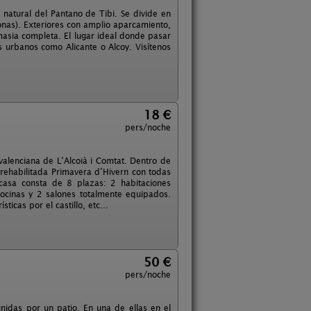
 natural del Pantano de Tibi. Se divide en
nas). Exteriores con amplio aparcamiento,
masia completa. El lugar ideal donde pasar
 urbanos como Alicante o Alcoy. Visítenos
18 €
pers/noche
valenciana de L’Alcoià i Comtat. Dentro de
l rehabilitada Primavera d’Hivern con todas
casa consta de 8 plazas: 2 habitaciones
cocinas y 2 salones totalmente equipados.
icas por el castillo, etc...
50 €
pers/noche
nidas por un patio. En una de ellas en el