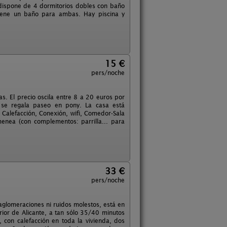
dispone de 4 dormitorios dobles con baño
tiene un baño para ambas. Hay piscina y
15 €
pers/noche
s. El precio oscila entre 8 a 20 euros por
 se regala paseo en pony. La casa está
, Calefacción, Conexión, wifi, Comedor-Sala
menea (con complementos: parrilla... para
33 €
pers/noche
aglomeraciones ni ruidos molestos, está en
erior de Alicante, a tan sólo 35/40 minutos
 con calefacción en toda la vivienda, dos