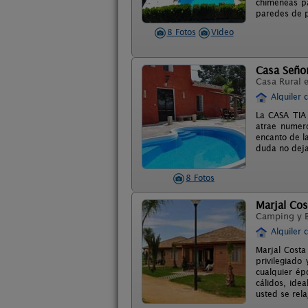
chimeneas pa
paredes de p
8 Fotos
Video
Casa Señor
Casa Rural 
Alquiler 
La CASA TIA 
atrae numero
encanto de l
duda no deja
8 Fotos
Marjal Co
Camping y 
Alquiler 
Marjal Costa
privilegiado
cualquier ép
cálidos, ide
usted se rel