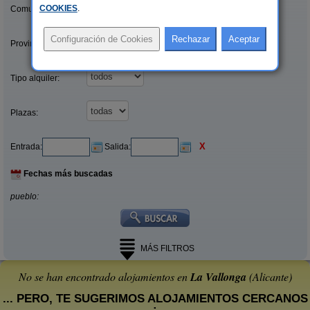
COOKIES
.
Comunidades:
Provincias/Islas:
Tipo alquiler:
Plazas:
X
Entrada:
Salida:
Fechas más buscadas
pueblo:
MÁS FILTROS
No se han encontrado alojamientos en
La Vallonga
(Alicante)
... PERO, TE SUGERIMOS ALOJAMIENTOS CERCANOS
: