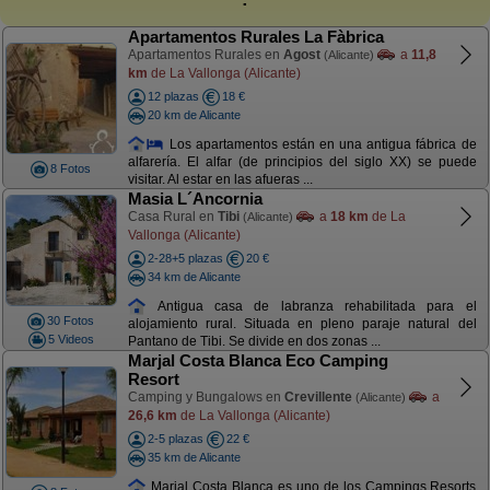
Apartamentos Rurales La Fàbrica
Apartamentos Rurales en
Agost
a
11,8
(Alicante)
km
de La Vallonga (Alicante)
12 plazas
18 €
20 km de Alicante
Los apartamentos están en una antigua fábrica de
alfarería. El alfar (de principios del siglo XX) se puede
8 Fotos
visitar. Al estar en las afueras ...
Masia L´Ancornia
Casa Rural en
Tibi
a
18 km
de La
(Alicante)
Vallonga (Alicante)
2-28+5 plazas
20 €
34 km de Alicante
Antigua casa de labranza rehabilitada para el
30 Fotos
alojamiento rural. Situada en pleno paraje natural del
5 Videos
Pantano de Tibi. Se divide en dos zonas ...
Marjal Costa Blanca Eco Camping
Resort
Camping y Bungalows en
Crevillente
a
(Alicante)
26,6 km
de La Vallonga (Alicante)
2-5 plazas
22 €
35 km de Alicante
Marjal Costa Blanca es uno de los Campings Resorts