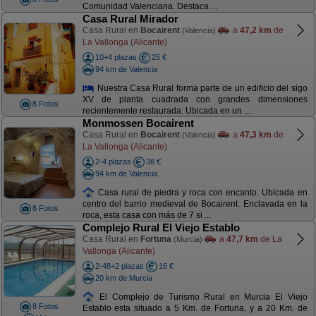
Comunidad Valenciana. Destaca ...
Casa Rural Mirador
Casa Rural en
Bocairent
a
47,2 km
de
(Valencia)
La Vallonga (Alicante)
10+4 plazas
25 €
94 km de Valencia
Nuestra Casa Rural forma parte de un edificio del sigo
XV de planta cuadrada con grandes dimensiones
8 Fotos
recientemente restaurada. Ubicada en un ...
Monmossen Bocairent
Casa Rural en
Bocairent
a
47,3 km
de
(Valencia)
La Vallonga (Alicante)
2-4 plazas
38 €
94 km de Valencia
Casa rural de piedra y roca con encanto. Ubicada en
centro del barrio medieval de Bocairent. Enclavada en la
8 Fotos
roca, esta casa con más de 7 si ...
Complejo Rural El Viejo Establo
Casa Rural en
Fortuna
a
47,7 km
de La
(Murcia)
Vallonga (Alicante)
2-48+2 plazas
16 €
20 km de Murcia
El Complejo de Turismo Rural en Murcia El Viejo
8 Fotos
Establo esta situado a 5 Km. de Fortuna, y a 20 Km. de