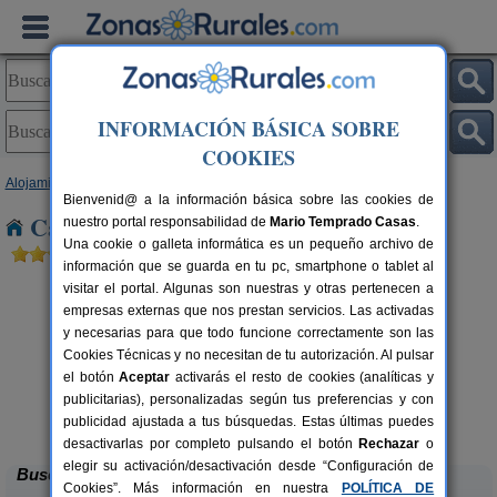
INFORMACIÓN BÁSICA SOBRE
COOKIES
Alojamientos
>
Comunidad Valenciana
>
Alicante
> La Vallonga
Bienvenid@ a la información básica sobre las cookies de
Casas Rurales cerca de La Vallonga
nuestro portal responsabilidad de
Mario Temprado Casas
.
Una cookie o galleta informática es un pequeño archivo de
información que se guarda en tu pc, smartphone o tablet al
visitar el portal. Algunas son nuestras y otras pertenecen a
empresas externas que nos prestan servicios. Las activadas
y necesarias para que todo funcione correctamente son las
Cookies Técnicas y no necesitan de tu autorización. Al pulsar
el botón
Aceptar
activarás el resto de cookies (analíticas y
publicitarias), personalizadas según tus preferencias y con
El Molinet del Governador
rs.
2-21+2 pers.
 €
28 €
publicidad ajustada a tus búsquedas. Estas últimas puedes
Guadalest (Alicante)
desde
desactivarlas por completo pulsando el botón
Rechazar
o
elegir su activación/desactivación desde “Configuración de
Buscar
Cookies”. Más información en nuestra
POLÍTICA DE