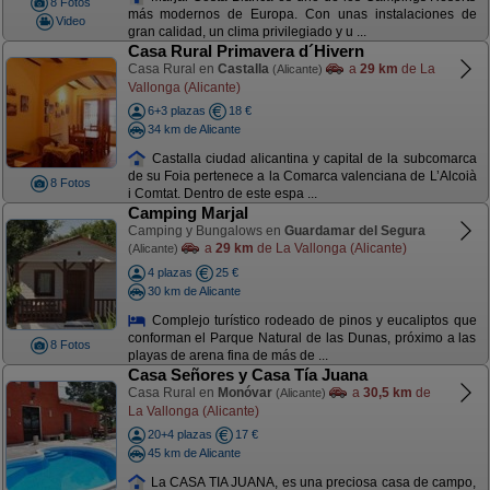
8 Fotos
más modernos de Europa. Con unas instalaciones de
Video
gran calidad, un clima privilegiado y u ...
Casa Rural Primavera d´Hivern
Casa Rural en
Castalla
a
29 km
de La
(Alicante)
Vallonga (Alicante)
6+3 plazas
18 €
34 km de Alicante
Castalla ciudad alicantina y capital de la subcomarca
de su Foia pertenece a la Comarca valenciana de L’Alcoià
8 Fotos
i Comtat. Dentro de este espa ...
Camping Marjal
Camping y Bungalows en
Guardamar del Segura
a
29 km
de La Vallonga (Alicante)
(Alicante)
4 plazas
25 €
30 km de Alicante
Complejo turístico rodeado de pinos y eucaliptos que
conforman el Parque Natural de las Dunas, próximo a las
8 Fotos
playas de arena fina de más de ...
Casa Señores y Casa Tía Juana
Casa Rural en
Monóvar
a
30,5 km
de
(Alicante)
La Vallonga (Alicante)
20+4 plazas
17 €
45 km de Alicante
La CASA TIA JUANA, es una preciosa casa de campo,