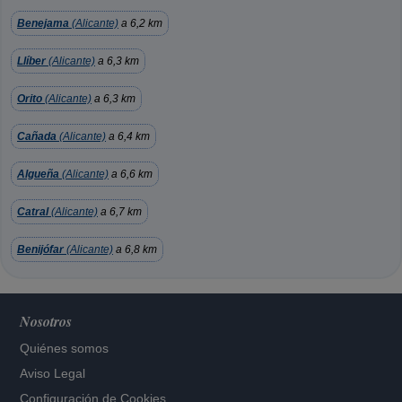
Benejama
(Alicante)
a 6,2 km
Llíber
(Alicante)
a 6,3 km
Orito
(Alicante)
a 6,3 km
Cañada
(Alicante)
a 6,4 km
Algueña
(Alicante)
a 6,6 km
Catral
(Alicante)
a 6,7 km
Benijófar
(Alicante)
a 6,8 km
Nosotros
Quiénes somos
Aviso Legal
Configuración de Cookies