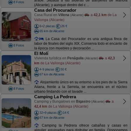
árabe. Situada a las afueras de Banyeres de Mariola
8 Fotos
(Alicante), y aunque dentro del c ...
Casa del Procurador
Casa Rural en
Villena
a
42,1 km
de La
(Alicante)
Vallonga (Alicante)
6+2 plazas
26 €
65 km de Alicante
La Casa del Procurador es una antigua finca de
labor de finales del siglo XIX. Conserva todo el encanto de
8 Fotos
la época con muebles y decoración ...
El Molí
Vivienda turística en
Penáguila
a
42,3
(Alicante)
km
de La Vallonga (Alicante)
4-9 plazas
50 €
67 km de Alicante
Alojamiento único en su entorno a los pies de la Sierra
Aitana, frente a la Serreta, se encuentra en el núcleo
8 Fotos
urbano lindando con el lavade ...
Camping La Pedrera
Camping y Bungalows en
Bigastro
a
(Alicante)
42,4 km
de La Vallonga (Alicante)
32+9 plazas
14 €
67 km de Alicante
Camping la Pedrera ofrece cabañas y casas en
alquiler, equipadas para disfrutar en familia. Disponemos