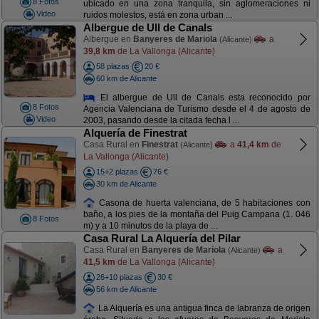
8 Fotos
ubicado en una zona tranquila, sin aglomeraciones ni
Video
ruidos molestos, está en zona urban ...
Albergue de Ull de Canals
Albergue en
Banyeres de Mariola
a
(Alicante)
39,8 km
de La Vallonga (Alicante)
58 plazas
20 €
60 km de Alicante
El albergue de Ull de Canals esta reconocido por
8 Fotos
Agencia Valenciana de Turismo desde el 4 de agosto de
Video
2003, pasando desde la citada fecha l ...
Alquería de Finestrat
Casa Rural en
Finestrat
a
41,4 km
de
(Alicante)
La Vallonga (Alicante)
15+2 plazas
76 €
30 km de Alicante
Casona de huerta valenciana, de 5 habitaciones con
baño, a los pies de la montaña del Puig Campana (1. 046
8 Fotos
m) y a 10 minutos de la playa de ...
Casa Rural La Alquería del Pilar
Casa Rural en
Banyeres de Mariola
a
(Alicante)
41,5 km
de La Vallonga (Alicante)
26+10 plazas
30 €
56 km de Alicante
La Alquería es una antigua finca de labranza de origen