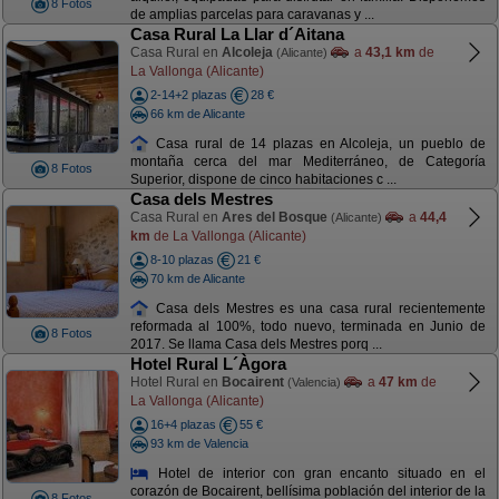
8 Fotos
de amplias parcelas para caravanas y ...
Casa Rural La Llar d´Aitana
Casa Rural en
Alcoleja
a
43,1 km
de
(Alicante)
La Vallonga (Alicante)
2-14+2 plazas
28 €
66 km de Alicante
Casa rural de 14 plazas en Alcoleja, un pueblo de
montaña cerca del mar Mediterráneo, de Categoría
8 Fotos
Superior, dispone de cinco habitaciones c ...
Casa dels Mestres
Casa Rural en
Ares del Bosque
a
44,4
(Alicante)
km
de La Vallonga (Alicante)
8-10 plazas
21 €
70 km de Alicante
Casa dels Mestres es una casa rural recientemente
reformada al 100%, todo nuevo, terminada en Junio de
8 Fotos
2017. Se llama Casa dels Mestres porq ...
Hotel Rural L´Àgora
Hotel Rural en
Bocairent
a
47 km
de
(Valencia)
La Vallonga (Alicante)
16+4 plazas
55 €
93 km de Valencia
Hotel de interior con gran encanto situado en el
corazón de Bocairent, bellísima población del interior de la
8 Fotos