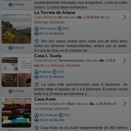
excelentemente orientada, muy acogedora, y con un estilo
8 Fotos
rústico. La zona atrae numerosos ...
La Torreta de Aitana
Casa Rural en
Ibi
a
30,9 km
de La
(Alicante)
Vallonga (Alicante)
24+4 plazas
50 €
60 km de Alicante
Son dos casas unidas pero cada una de ellas tiene
todos los servicios independientes, unidas por un patio.
8 Fotos
En una de ellas en el comedor tie ...
Casa L´Auela
Casa Rural en
Torremanzanas
a
32,9
(Alicante)
km
de La Vallonga (Alicante)
8 plazas
15 €
40 km de Alicante
La casa está acondicionada para 8 personas. Se
puede optar el alquiler de 2 a 8 personas. El precio oscila
8 Fotos
entre 8 a 20 euros por persona, s ...
Casa Axier
Vivienda turística en
Biar
a
34,9 km
de
(Alicante)
La Vallonga (Alicante)
10-14 plazas
33 €
49 km de Alicante
Casa Axier es un chalet independiente de 350 metros