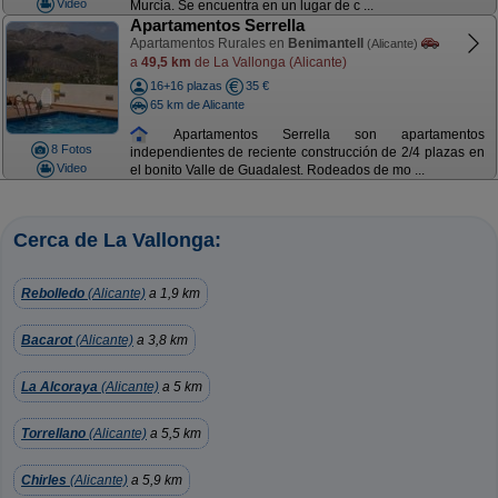
Video
Murcia. Se encuentra en un lugar de c ...
Apartamentos Serrella
Apartamentos Rurales en
Benimantell
(Alicante)
a
49,5 km
de La Vallonga (Alicante)
16+16 plazas
35 €
65 km de Alicante
Apartamentos Serrella son apartamentos
8 Fotos
independientes de reciente construcción de 2/4 plazas en
Video
el bonito Valle de Guadalest. Rodeados de mo ...
Cerca de La Vallonga:
Rebolledo
(Alicante)
a 1,9 km
Bacarot
(Alicante)
a 3,8 km
La Alcoraya
(Alicante)
a 5 km
Torrellano
(Alicante)
a 5,5 km
Chirles
(Alicante)
a 5,9 km