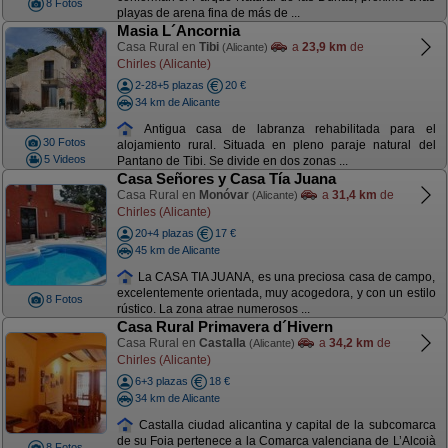
8 Fotos
playas de arena fina de más de ...
Masia L´Ancornia
Casa Rural en
Tibi
a
23,9 km
de
(Alicante)
Chirles (Alicante)
2-28+5 plazas
20 €
34 km de Alicante
Antigua casa de labranza rehabilitada para el
30 Fotos
alojamiento rural. Situada en pleno paraje natural del
5 Videos
Pantano de Tibi. Se divide en dos zonas ...
Casa Señores y Casa Tía Juana
Casa Rural en
Monóvar
a
31,4 km
de
(Alicante)
Chirles (Alicante)
20+4 plazas
17 €
45 km de Alicante
La CASA TIA JUANA, es una preciosa casa de campo,
excelentemente orientada, muy acogedora, y con un estilo
8 Fotos
rústico. La zona atrae numerosos ...
Casa Rural Primavera d´Hivern
Casa Rural en
Castalla
a
34,2 km
de
(Alicante)
Chirles (Alicante)
6+3 plazas
18 €
34 km de Alicante
Castalla ciudad alicantina y capital de la subcomarca
de su Foia pertenece a la Comarca valenciana de L’Alcoià
8 Fotos