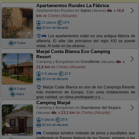
Apartamentos Rurales La Fàbrica
Apartamentos Rurales en
Agost
a
16,8
(Alicante)
km
de Chirles (Alicante)
12 plazas
18 €
20 km de Alicante
Los apartamentos están en una antigua fábrica de
alfarería. El alfar (de principios del siglo XX) se puede
8 Fotos
visitar. Al estar en las afueras ...
Marjal Costa Blanca Eco Camping
Resort
Camping y Bungalows en
Crevillente
a
(Alicante)
21,6 km
de Chirles (Alicante)
2-5 plazas
22 €
35 km de Alicante
Marjal Costa Blanca es uno de los Campings Resorts
8 Fotos
más modernos de Europa. Con unas instalaciones de
Video
gran calidad, un clima privilegiado y u ...
Camping Marjal
Camping y Bungalows en
Guardamar del Segura
a
23,1 km
de Chirles (Alicante)
(Alicante)
4 plazas
25 €
30 km de Alicante
Complejo turístico rodeado de pinos y eucaliptos que
conforman el Parque Natural de las Dunas, próximo a las