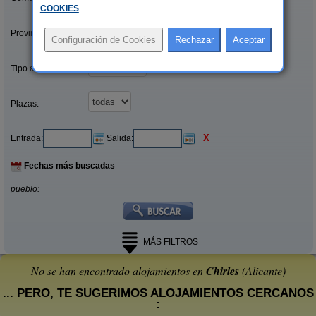
COOKIES
.
Provincias/Islas:
Tipo alquiler:
Plazas:
X
Entrada:
Salida:
Fechas más buscadas
pueblo:
MÁS FILTROS
No se han encontrado alojamientos en
Chirles
(Alicante)
... PERO, TE SUGERIMOS ALOJAMIENTOS CERCANOS
: