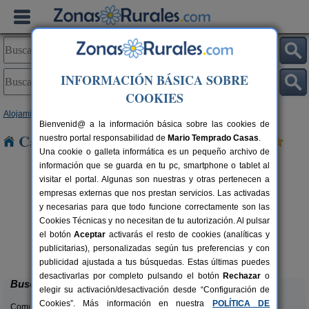
INFORMACIÓN BÁSICA SOBRE
COOKIES
Alojamientos
>
Comunidad Valenciana
>
Alicante
> Chirles
Bienvenid@ a la información básica sobre las cookies de
Casas Rurales cerca de Chirles
nuestro portal responsabilidad de
Mario Temprado Casas
.
Una cookie o galleta informática es un pequeño archivo de
información que se guarda en tu pc, smartphone o tablet al
visitar el portal. Algunas son nuestras y otras pertenecen a
empresas externas que nos prestan servicios. Las activadas
y necesarias para que todo funcione correctamente son las
Cookies Técnicas y no necesitan de tu autorización. Al pulsar
el botón
Aceptar
activarás el resto de cookies (analíticas y
Masia L´Ancornia
rs.
2-28+5 pers.
publicitarias), personalizadas según tus preferencias y con
 €
20 €
Tibi (Alicante)
desde
publicidad ajustada a tus búsquedas. Estas últimas puedes
desactivarlas por completo pulsando el botón
Rechazar
o
Buscar
elegir su activación/desactivación desde “Configuración de
Cookies”. Más información en nuestra
POLÍTICA DE
Comunidades: