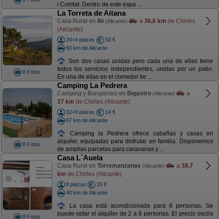
i Comtat. Dentro de este espa ...
La Torreta de Aitana
Casa Rural en
Ibi
a
36,6 km
de Chirles
(Alicante)
(Alicante)
24+4 plazas
50 €
60 km de Alicante
Son dos casas unidas pero cada una de ellas tiene
todos los servicios independientes, unidas por un patio.
8 Fotos
En una de ellas en el comedor tie ...
Camping La Pedrera
Camping y Bungalows en
Bigastro
a
(Alicante)
37 km
de Chirles (Alicante)
32+9 plazas
14 €
67 km de Alicante
Camping la Pedrera ofrece cabañas y casas en
alquiler, equipadas para disfrutar en familia. Disponemos
8 Fotos
de amplias parcelas para caravanas y ...
Casa L´Auela
Casa Rural en
Torremanzanas
a
38,7
(Alicante)
km
de Chirles (Alicante)
8 plazas
15 €
40 km de Alicante
La casa está acondicionada para 8 personas. Se
puede optar el alquiler de 2 a 8 personas. El precio oscila
8 Fotos