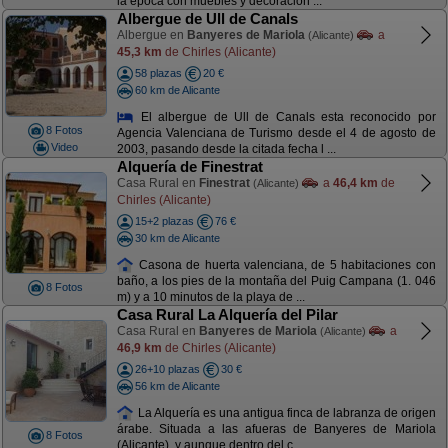
la época con muebles y decoración ...
Albergue de Ull de Canals
Albergue en
Banyeres de Mariola
a
(Alicante)
45,3 km
de Chirles (Alicante)
58 plazas
20 €
60 km de Alicante
El albergue de Ull de Canals esta reconocido por
8 Fotos
Agencia Valenciana de Turismo desde el 4 de agosto de
Video
2003, pasando desde la citada fecha l ...
Alquería de Finestrat
Casa Rural en
Finestrat
a
46,4 km
de
(Alicante)
Chirles (Alicante)
15+2 plazas
76 €
30 km de Alicante
Casona de huerta valenciana, de 5 habitaciones con
baño, a los pies de la montaña del Puig Campana (1. 046
8 Fotos
m) y a 10 minutos de la playa de ...
Casa Rural La Alquería del Pilar
Casa Rural en
Banyeres de Mariola
a
(Alicante)
46,9 km
de Chirles (Alicante)
26+10 plazas
30 €
56 km de Alicante
La Alquería es una antigua finca de labranza de origen
árabe. Situada a las afueras de Banyeres de Mariola
8 Fotos
(Alicante), y aunque dentro del c ...