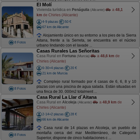
El Molí
Vivienda turística en
Penáguila
a
48,1
(Alicante)
km
de Chirles (Alicante)
4-9 plazas
50 €
67 km de Alicante
Alojamiento único en su entorno a los pies de la Sierra
Aitana, frente a la Serreta, se encuentra en el núcleo
8 Fotos
urbano lindando con el lavade ...
Casas Rurales Las Señoritas
Casa Rural en
Fortuna
a
48,6 km
de
(Murcia)
Chirles (Alicante)
6-30+4 plazas
20 €
21 km de Murcia
Complejo rural formado por 4 casas de 6, 6, 8 y 10
plazas con una piscina de agua salada. Están situadas en
8 Fotos
una finca de 30. 000m2 totalment ...
Casa Rural La Llar d´Aitana
Casa Rural en
Alcoleja
a
48,9 km
de
(Alicante)
Chirles (Alicante)
2-14+2 plazas
28 €
66 km de Alicante
Casa rural de 14 plazas en Alcoleja, un pueblo de
montaña cerca del mar Mediterráneo, de Categoría
8 Fotos
Superior, dispone de cinco habitaciones c ...