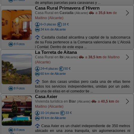
de amplias parcelas para caravanas y ...
Casa Rural Primavera d´Hivern
Casa Rural en
Castalla
a
35,6 km
de
(Alicante)
Maitino (Alicante)
6+3 plazas
18 €
34 km de Alicante
Castalla ciudad alicantina y capital de la subcomarca
de su Foia pertenece a la Comarca valenciana de L’Alcoià
8 Fotos
i Comtat. Dentro de este espa ...
La Torreta de Aitana
Casa Rural en
Ibi
a
38,5 km
de Maitino
(Alicante)
(Alicante)
24+4 plazas
50 €
60 km de Alicante
Son dos casas unidas pero cada una de ellas tiene
todos los servicios independientes, unidas por un patio.
8 Fotos
En una de ellas en el comedor tie ...
Casa Axier
Vivienda turística en
Biar
a
40,5 km
de
(Alicante)
Maitino (Alicante)
10-14 plazas
33 €
49 km de Alicante
Casa Axier es un chalet independiente de 350 metros
8 Fotos
ubicado en una zona tranquila, sin aglomeraciones ni