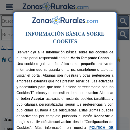
INFORMACIÓN BÁSICA SOBRE
COOKIES
Alojamientos
>
Comunidad Valenciana
>
Alicante
> Maitino
Bienvenid@ a la información básica sobre las cookies de
Casas Rurales cerca de Maitino
nuestro portal responsabilidad de
Mario Temprado Casas
.
Una cookie o galleta informática es un pequeño archivo de
información que se guarda en tu pc, smartphone o tablet al
visitar el portal. Algunas son nuestras y otras pertenecen a
empresas externas que nos prestan servicios. Las activadas
y necesarias para que todo funcione correctamente son las
Cookies Técnicas y no necesitan de tu autorización. Al pulsar
el botón
Aceptar
activarás el resto de cookies (analíticas y
Masia L´Ancornia
rs.
2-28+5 pers.
publicitarias), personalizadas según tus preferencias y con
 €
20 €
Tibi (Alicante)
desde
publicidad ajustada a tus búsquedas. Estas últimas puedes
desactivarlas por completo pulsando el botón
Rechazar
o
Buscar
elegir su activación/desactivación desde “Configuración de
Cookies”. Más información en nuestra
POLÍTICA DE
Comunidades: