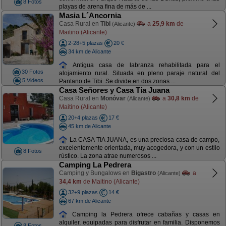
8 Fotos
playas de arena fina de más de ...
Masia L´Ancornia
Casa Rural en
Tibi
a
25,9 km
de
(Alicante)
Maitino (Alicante)
2-28+5 plazas
20 €
34 km de Alicante
Antigua casa de labranza rehabilitada para el
30 Fotos
alojamiento rural. Situada en pleno paraje natural del
5 Videos
Pantano de Tibi. Se divide en dos zonas ...
Casa Señores y Casa Tía Juana
Casa Rural en
Monóvar
a
30,8 km
de
(Alicante)
Maitino (Alicante)
20+4 plazas
17 €
45 km de Alicante
La CASA TIA JUANA, es una preciosa casa de campo,
excelentemente orientada, muy acogedora, y con un estilo
8 Fotos
rústico. La zona atrae numerosos ...
Camping La Pedrera
Camping y Bungalows en
Bigastro
a
(Alicante)
34,4 km
de Maitino (Alicante)
32+9 plazas
14 €
67 km de Alicante
Camping la Pedrera ofrece cabañas y casas en
alquiler, equipadas para disfrutar en familia. Disponemos
8 Fotos