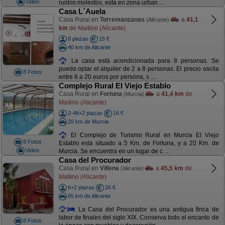
Video
ruidos molestos, está en zona urban ...
Casa L´Auela
Casa Rural en
Torremanzanas
a
41,1
(Alicante)
km
de Maitino (Alicante)
8 plazas
15 €
40 km de Alicante
La casa está acondicionada para 8 personas. Se
puede optar el alquiler de 2 a 8 personas. El precio oscila
8 Fotos
entre 8 a 20 euros por persona, s ...
Complejo Rural El Viejo Establo
Casa Rural en
Fortuna
a
41,4 km
de
(Murcia)
Maitino (Alicante)
2-48+2 plazas
16 €
20 km de Murcia
El Complejo de Turismo Rural en Murcia El Viejo
8 Fotos
Establo esta situado a 5 Km. de Fortuna, y a 20 Km. de
Video
Murcia. Se encuentra en un lugar de c ...
Casa del Procurador
Casa Rural en
Villena
a
45,5 km
de
(Alicante)
Maitino (Alicante)
6+2 plazas
26 €
65 km de Alicante
La Casa del Procurador es una antigua finca de
labor de finales del siglo XIX. Conserva todo el encanto de
8 Fotos