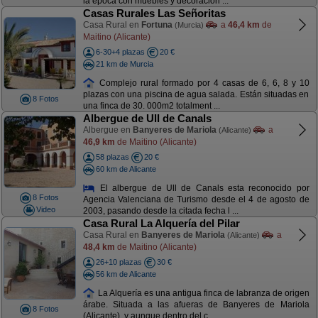
la época con muebles y decoración ...
Casas Rurales Las Señoritas
Casa Rural en
Fortuna
a
46,4 km
de
(Murcia)
Maitino (Alicante)
6-30+4 plazas
20 €
21 km de Murcia
Complejo rural formado por 4 casas de 6, 6, 8 y 10
plazas con una piscina de agua salada. Están situadas en
8 Fotos
una finca de 30. 000m2 totalment ...
Albergue de Ull de Canals
Albergue en
Banyeres de Mariola
a
(Alicante)
46,9 km
de Maitino (Alicante)
58 plazas
20 €
60 km de Alicante
El albergue de Ull de Canals esta reconocido por
8 Fotos
Agencia Valenciana de Turismo desde el 4 de agosto de
Video
2003, pasando desde la citada fecha l ...
Casa Rural La Alquería del Pilar
Casa Rural en
Banyeres de Mariola
a
(Alicante)
48,4 km
de Maitino (Alicante)
26+10 plazas
30 €
56 km de Alicante
La Alquería es una antigua finca de labranza de origen
árabe. Situada a las afueras de Banyeres de Mariola
8 Fotos
(Alicante), y aunque dentro del c ...