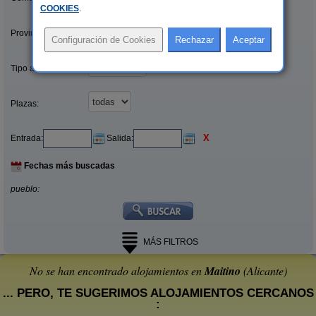
COOKIES
.
Provincias/Islas:
Tipo alquiler:
Plazas:
X
Entrada:
Salida:
Fechas más buscadas
pueblo:
MÁS FILTROS
No se han encontrado alojamientos en
Maitino
(Alicante)
... PERO, TE SUGERIMOS ALOJAMIENTOS CERCANOS
: