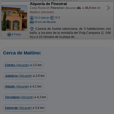
Alquería de Finestrat
Casa Rural en
Finestrat
a
48,9 km
de
(Alicante)
Maitino (Alicante)
15+2 plazas
76 €
30 km de Alicante
Casona de huerta valenciana, de 5 habitaciones con
baño, a los pies de la montaña del Puig Campana (1. 046
8 Fotos
m) y a 10 minutos de la playa de ...
Cerca de Maitino:
Chirles
(Alicante)
a 2,5 km
Jubalcoy
(Alicante)
a 2,8 km
Altabix
(Alicante)
a 4,1 km
Torrellano
(Alicante)
a 4,3 km
Valverde
(Alicante)
a 5,6 km