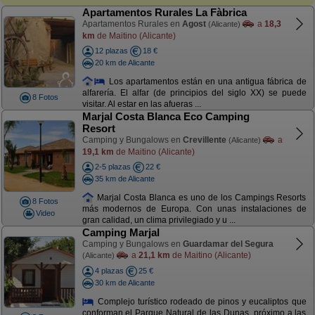
Apartamentos Rurales La Fàbrica
Apartamentos Rurales en
Agost
a
18,3
(Alicante)
km
de Maitino (Alicante)
12 plazas
18 €
20 km de Alicante
Los apartamentos están en una antigua fábrica de
alfarería. El alfar (de principios del siglo XX) se puede
8 Fotos
visitar. Al estar en las afueras ...
Marjal Costa Blanca Eco Camping
Resort
Camping y Bungalows en
Crevillente
a
(Alicante)
19,1 km
de Maitino (Alicante)
2-5 plazas
22 €
35 km de Alicante
Marjal Costa Blanca es uno de los Campings Resorts
8 Fotos
más modernos de Europa. Con unas instalaciones de
Video
gran calidad, un clima privilegiado y u ...
Camping Marjal
Camping y Bungalows en
Guardamar del Segura
a
21,1 km
de Maitino (Alicante)
(Alicante)
4 plazas
25 €
30 km de Alicante
Complejo turístico rodeado de pinos y eucaliptos que
conforman el Parque Natural de las Dunas, próximo a las