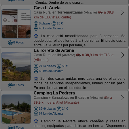
i Comtat. Dentro de este espa ...
Casa L´Auela
Casa Rural en
Torremanzanas
a
38,8
(Alicante)
km
de El Altet (Alicante)
8 plazas
15 €
40 km de Alicante
La casa está acondicionada para 8 personas. Se
puede optar el alquiler de 2 a 8 personas. El precio oscila
8 Fotos
entre 8 a 20 euros por persona, s ...
La Torreta de Aitana
Casa Rural en
Ibi
a
38,9 km
de El Altet
(Alicante)
(Alicante)
24+4 plazas
50 €
60 km de Alicante
Son dos casas unidas pero cada una de ellas tiene
todos los servicios independientes, unidas por un patio.
8 Fotos
En una de ellas en el comedor tie ...
Camping La Pedrera
Camping y Bungalows en
Bigastro
a
(Alicante)
39,9 km
de El Altet (Alicante)
32+9 plazas
14 €
67 km de Alicante
Camping la Pedrera ofrece cabañas y casas en
alquiler, equipadas para disfrutar en familia. Disponemos
8 Fotos