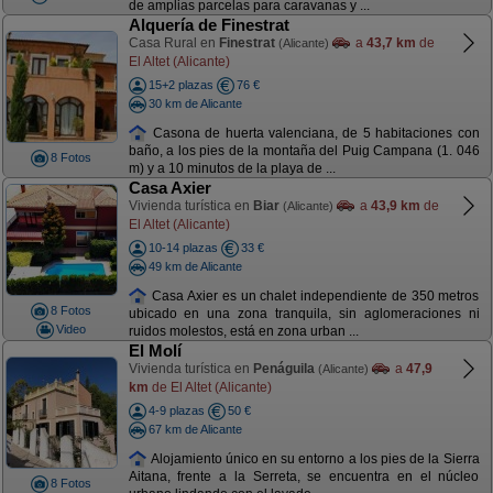
de amplias parcelas para caravanas y ...
Alquería de Finestrat
Casa Rural en
Finestrat
a
43,7 km
de
(Alicante)
El Altet (Alicante)
15+2 plazas
76 €
30 km de Alicante
Casona de huerta valenciana, de 5 habitaciones con
baño, a los pies de la montaña del Puig Campana (1. 046
8 Fotos
m) y a 10 minutos de la playa de ...
Casa Axier
Vivienda turística en
Biar
a
43,9 km
de
(Alicante)
El Altet (Alicante)
10-14 plazas
33 €
49 km de Alicante
Casa Axier es un chalet independiente de 350 metros
8 Fotos
ubicado en una zona tranquila, sin aglomeraciones ni
Video
ruidos molestos, está en zona urban ...
El Molí
Vivienda turística en
Penáguila
a
47,9
(Alicante)
km
de El Altet (Alicante)
4-9 plazas
50 €
67 km de Alicante
Alojamiento único en su entorno a los pies de la Sierra
Aitana, frente a la Serreta, se encuentra en el núcleo
8 Fotos