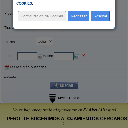
COOKIES
.
Provincias/Islas:
Tipo alquiler:
Plazas:
X
Entrada:
Salida:
Fechas más buscadas
pueblo:
MÁS FILTROS
No se han encontrado alojamientos en
El Altet
(Alicante)
... PERO, TE SUGERIMOS ALOJAMIENTOS CERCANOS
: