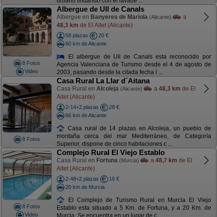
urbano lindando con el lavade ...
Albergue de Ull de Canals
Albergue en
Banyeres de Mariola
a
(Alicante)
48,3 km
de El Altet (Alicante)
58 plazas
20 €
60 km de Alicante
El albergue de Ull de Canals esta reconocido por
8 Fotos
Agencia Valenciana de Turismo desde el 4 de agosto de
Video
2003, pasando desde la citada fecha l ...
Casa Rural La Llar d´Aitana
Casa Rural en
Alcoleja
a
48,3 km
de El
(Alicante)
Altet (Alicante)
2-14+2 plazas
28 €
66 km de Alicante
Casa rural de 14 plazas en Alcoleja, un pueblo de
montaña cerca del mar Mediterráneo, de Categoría
8 Fotos
Superior, dispone de cinco habitaciones c ...
Complejo Rural El Viejo Establo
Casa Rural en
Fortuna
a
48,7 km
de El
(Murcia)
Altet (Alicante)
2-48+2 plazas
16 €
20 km de Murcia
El Complejo de Turismo Rural en Murcia El Viejo
8 Fotos
Establo esta situado a 5 Km. de Fortuna, y a 20 Km. de
Video
Murcia. Se encuentra en un lugar de c ...