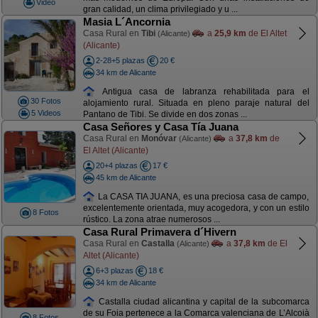
Video
gran calidad, un clima privilegiado y u ...
Masia L´Ancornia
Casa Rural en
Tibi
a
25,9 km
de El Altet
(Alicante)
(Alicante)
2-28+5 plazas
20 €
34 km de Alicante
Antigua casa de labranza rehabilitada para el
30 Fotos
alojamiento rural. Situada en pleno paraje natural del
5 Videos
Pantano de Tibi. Se divide en dos zonas ...
Casa Señores y Casa Tía Juana
Casa Rural en
Monóvar
a
37,8 km
de
(Alicante)
El Altet (Alicante)
20+4 plazas
17 €
45 km de Alicante
La CASA TIA JUANA, es una preciosa casa de campo,
excelentemente orientada, muy acogedora, y con un estilo
8 Fotos
rústico. La zona atrae numerosos ...
Casa Rural Primavera d´Hivern
Casa Rural en
Castalla
a
37,8 km
de El
(Alicante)
Altet (Alicante)
6+3 plazas
18 €
34 km de Alicante
Castalla ciudad alicantina y capital de la subcomarca
de su Foia pertenece a la Comarca valenciana de L’Alcoià
8 Fotos