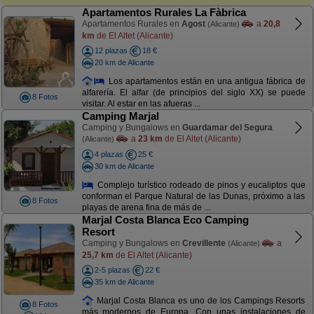
Apartamentos Rurales La Fàbrica
Apartamentos Rurales en
Agost
a
20,8
(Alicante)
km
de El Altet (Alicante)
12 plazas
18 €
20 km de Alicante
Los apartamentos están en una antigua fábrica de
alfarería. El alfar (de principios del siglo XX) se puede
8 Fotos
visitar. Al estar en las afueras ...
Camping Marjal
Camping y Bungalows en
Guardamar del Segura
a
23 km
de El Altet (Alicante)
(Alicante)
4 plazas
25 €
30 km de Alicante
Complejo turístico rodeado de pinos y eucaliptos que
conforman el Parque Natural de las Dunas, próximo a las
8 Fotos
playas de arena fina de más de ...
Marjal Costa Blanca Eco Camping
Resort
Camping y Bungalows en
Crevillente
a
(Alicante)
25,7 km
de El Altet (Alicante)
2-5 plazas
22 €
35 km de Alicante
Marjal Costa Blanca es uno de los Campings Resorts
8 Fotos
más modernos de Europa. Con unas instalaciones de