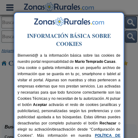
INFORMACIÓN BÁSICA SOBRE
COOKIES
Alojamientos
>
Comunidad Valenciana
>
Alicante
> El Altet
Bienvenid@ a la información básica sobre las cookies de
Casas Rurales cerca de El Altet
nuestro portal responsabilidad de
Mario Temprado Casas
.
Una cookie o galleta informática es un pequeño archivo de
información que se guarda en tu pc, smartphone o tablet al
visitar el portal. Algunas son nuestras y otras pertenecen a
empresas externas que nos prestan servicios. Las activadas
y necesarias para que todo funcione correctamente son las
Cookies Técnicas y no necesitan de tu autorización. Al pulsar
el botón
Aceptar
activarás el resto de cookies (analíticas y
El Molinet del Governador
rs.
2-21+2 pers.
publicitarias), personalizadas según tus preferencias y con
 €
28 €
Guadalest (Alicante)
desde
publicidad ajustada a tus búsquedas. Estas últimas puedes
desactivarlas por completo pulsando el botón
Rechazar
o
Buscar
elegir su activación/desactivación desde “Configuración de
Cookies”. Más información en nuestra
POLÍTICA DE
Comunidades: