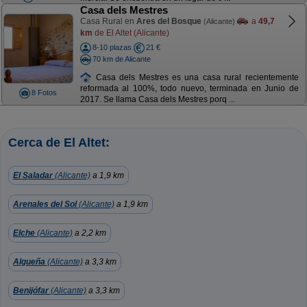
Casa dels Mestres
Casa Rural en
Ares del Bosque
a
49,7
(Alicante)
km
de El Altet (Alicante)
8-10 plazas
21 €
70 km de Alicante
Casa dels Mestres es una casa rural recientemente
reformada al 100%, todo nuevo, terminada en Junio de
8 Fotos
2017. Se llama Casa dels Mestres porq ...
Cerca de El Altet:
El Saladar
(Alicante)
a 1,9 km
Arenales del Sol
(Alicante)
a 1,9 km
Elche
(Alicante)
a 2,2 km
Algueña
(Alicante)
a 3,3 km
Benijófar
(Alicante)
a 3,3 km