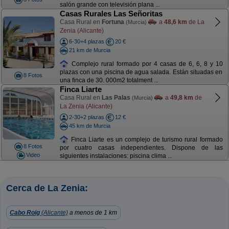
salón grande con televisión plana ...
Casas Rurales Las Señoritas
Casa Rural en
Fortuna
a
48,6 km
de La
(Murcia)
Zenia (Alicante)
6-30+4 plazas
20 €
21 km de Murcia
Complejo rural formado por 4 casas de 6, 6, 8 y 10
plazas con una piscina de agua salada. Están situadas en
8 Fotos
una finca de 30. 000m2 totalment ...
Finca Liarte
Casa Rural en
Las Palas
a
49,8 km
de
(Murcia)
La Zenia (Alicante)
2-30+2 plazas
12 €
45 km de Murcia
Finca Liarte es un complejo de turismo rural formado
8 Fotos
por cuatro casas independientes. Dispone de las
Video
siguientes instalaciones: piscina clima ...
Cerca de La Zenia:
Cabo Roig
(Alicante)
a menos de 1 km