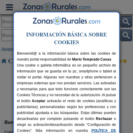
INFORMACIÓN BÁSICA SOBRE
COOKIES
Alojamientos
>
Comunidad Valenciana
>
Alicante
> La Zenia
Bienvenid@ a la información básica sobre las cookies de
Casas Rurales cerca de La Zenia
nuestro portal responsabilidad de
Mario Temprado Casas
.
Una cookie o galleta informática es un pequeño archivo de
información que se guarda en tu pc, smartphone o tablet al
visitar el portal. Algunas son nuestras y otras pertenecen a
empresas externas que nos prestan servicios. Las activadas
y necesarias para que todo funcione correctamente son las
Cookies Técnicas y no necesitan de tu autorización. Al pulsar
el botón
Aceptar
activarás el resto de cookies (analíticas y
Masia L´Ancornia
rs.
2-28+5 pers.
publicitarias), personalizadas según tus preferencias y con
 €
20 €
Tibi (Alicante)
desde
publicidad ajustada a tus búsquedas. Estas últimas puedes
desactivarlas por completo pulsando el botón
Rechazar
o
Buscar
elegir su activación/desactivación desde “Configuración de
Cookies”. Más información en nuestra
POLÍTICA DE
Comunidades: