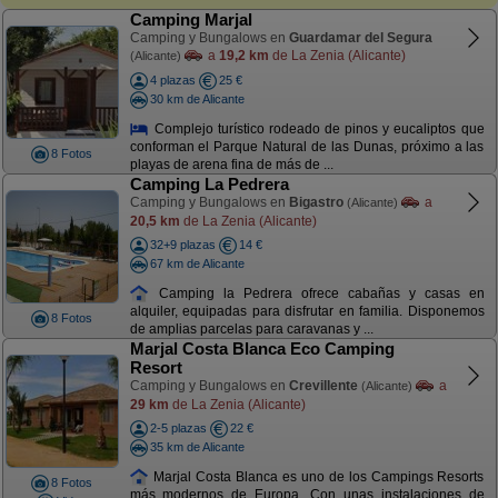
Camping Marjal
Camping y Bungalows en
Guardamar del Segura
a
19,2 km
de La Zenia (Alicante)
(Alicante)
4 plazas
25 €
30 km de Alicante
Complejo turístico rodeado de pinos y eucaliptos que
conforman el Parque Natural de las Dunas, próximo a las
8 Fotos
playas de arena fina de más de ...
Camping La Pedrera
Camping y Bungalows en
Bigastro
a
(Alicante)
20,5 km
de La Zenia (Alicante)
32+9 plazas
14 €
67 km de Alicante
Camping la Pedrera ofrece cabañas y casas en
alquiler, equipadas para disfrutar en familia. Disponemos
8 Fotos
de amplias parcelas para caravanas y ...
Marjal Costa Blanca Eco Camping
Resort
Camping y Bungalows en
Crevillente
a
(Alicante)
29 km
de La Zenia (Alicante)
2-5 plazas
22 €
35 km de Alicante
Marjal Costa Blanca es uno de los Campings Resorts
8 Fotos
más modernos de Europa. Con unas instalaciones de