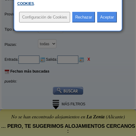
COOKIES
.
Provincias/Islas:
Tipo alquiler:
Plazas:
X
Entrada:
Salida:
Fechas más buscadas
pueblo:
MÁS FILTROS
No se han encontrado alojamientos en
La Zenia
(Alicante)
... PERO, TE SUGERIMOS ALOJAMIENTOS CERCANOS
: