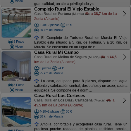
Video
gran calidad, un clima privilegiado y u ...
Complejo Rural El Viejo Establo
Casa Rural en
Fortuna
a
38,7 km
de La
(Murcia)
Zenia (Alicante)
2-48+2 plazas
16 €
20 km de Murcia
El Complejo de Turismo Rural en Murcia El Viejo
8 Fotos
Establo esta situado a 5 Km. de Fortuna, y a 20 Km. de
Video
Murcia. Se encuentra en un lugar de c ...
Casa Rural Mi Campo
Casa Rural en
Molina de Segura
a
44,5
(Murcia)
km
de La Zenia (Alicante)
8 plazas
24 €
25 km de Murcia
La casa, equipada para 8 plazas, dispone de: agua
8 Fotos
caliente y calefacción central, dos baños y un aseo, cocina
Video
equipada. Se compone de 4 dorm ...
Casa Rural Los Corteses
Casa Rural en
Los Diaz / Cartagena
a
(Murcia)
45,5 km
de La Zenia (Alicante)
4-10+2 plazas
30 €
30 km de Murcia
Amplia, confortable y acogedora casa rural. Tiene un
precioso porche rodeado de plantas, recibidor amplio,
8 Fotos