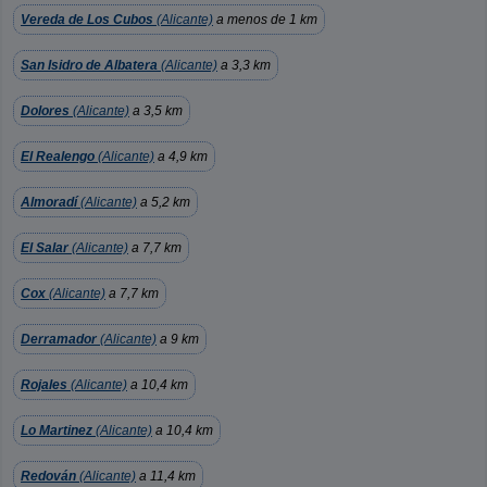
Vereda de Los Cubos
(Alicante)
a menos de 1 km
San Isidro de Albatera
(Alicante)
a 3,3 km
Dolores
(Alicante)
a 3,5 km
El Realengo
(Alicante)
a 4,9 km
Almoradí
(Alicante)
a 5,2 km
El Salar
(Alicante)
a 7,7 km
Cox
(Alicante)
a 7,7 km
Derramador
(Alicante)
a 9 km
Rojales
(Alicante)
a 10,4 km
Lo Martinez
(Alicante)
a 10,4 km
Redován
(Alicante)
a 11,4 km