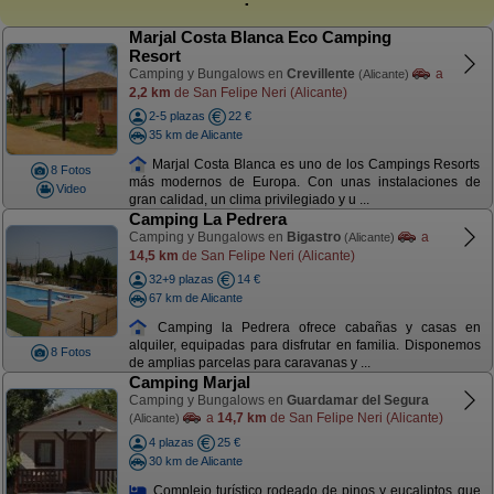
Marjal Costa Blanca Eco Camping
Resort
Camping y Bungalows en
Crevillente
a
(Alicante)
2,2 km
de San Felipe Neri (Alicante)
2-5 plazas
22 €
35 km de Alicante
Marjal Costa Blanca es uno de los Campings Resorts
8 Fotos
más modernos de Europa. Con unas instalaciones de
Video
gran calidad, un clima privilegiado y u ...
Camping La Pedrera
Camping y Bungalows en
Bigastro
a
(Alicante)
14,5 km
de San Felipe Neri (Alicante)
32+9 plazas
14 €
67 km de Alicante
Camping la Pedrera ofrece cabañas y casas en
alquiler, equipadas para disfrutar en familia. Disponemos
8 Fotos
de amplias parcelas para caravanas y ...
Camping Marjal
Camping y Bungalows en
Guardamar del Segura
a
14,7 km
de San Felipe Neri (Alicante)
(Alicante)
4 plazas
25 €
30 km de Alicante
Complejo turístico rodeado de pinos y eucaliptos que