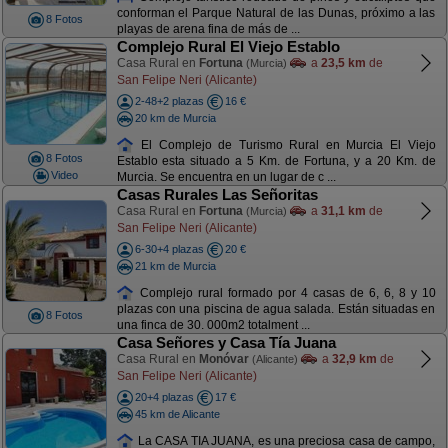
conforman el Parque Natural de las Dunas, próximo a las
8 Fotos
playas de arena fina de más de ...
Complejo Rural El Viejo Establo
Casa Rural en
Fortuna
a
23,5 km
de
(Murcia)
San Felipe Neri (Alicante)
2-48+2 plazas
16 €
20 km de Murcia
El Complejo de Turismo Rural en Murcia El Viejo
8 Fotos
Establo esta situado a 5 Km. de Fortuna, y a 20 Km. de
Video
Murcia. Se encuentra en un lugar de c ...
Casas Rurales Las Señoritas
Casa Rural en
Fortuna
a
31,1 km
de
(Murcia)
San Felipe Neri (Alicante)
6-30+4 plazas
20 €
21 km de Murcia
Complejo rural formado por 4 casas de 6, 6, 8 y 10
plazas con una piscina de agua salada. Están situadas en
8 Fotos
una finca de 30. 000m2 totalment ...
Casa Señores y Casa Tía Juana
Casa Rural en
Monóvar
a
32,9 km
de
(Alicante)
San Felipe Neri (Alicante)
20+4 plazas
17 €
45 km de Alicante
La CASA TIA JUANA, es una preciosa casa de campo,