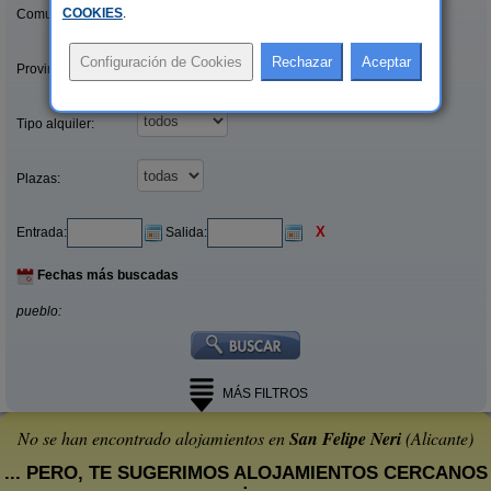
COOKIES
.
Comunidades:
Provincias/Islas:
Tipo alquiler:
Plazas:
X
Entrada:
Salida:
Fechas más buscadas
pueblo:
MÁS FILTROS
No se han encontrado alojamientos en
San Felipe Neri
(Alicante)
... PERO, TE SUGERIMOS ALOJAMIENTOS CERCANOS
: