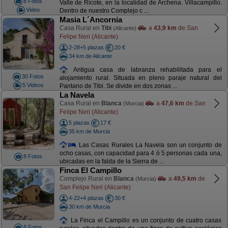
8 Fotos
Valle de Ricote, en la localidad de Archena. Villacampillo.
Video
Dentro de nuestro Complejo c ...
Masia L´Ancornia
Casa Rural en
Tibi
a
43,9 km
de San
(Alicante)
Felipe Neri (Alicante)
2-28+5 plazas
20 €
34 km de Alicante
Antigua casa de labranza rehabilitada para el
30 Fotos
alojamiento rural. Situada en pleno paraje natural del
5 Videos
Pantano de Tibi. Se divide en dos zonas ...
La Navela
Casa Rural en
Blanca
a
47,6 km
de San
(Murcia)
Felipe Neri (Alicante)
5 plazas
17 €
35 km de Murcia
Las Casas Rurales La Navela son un conjunto de
ocho casas, con capacidad para 4 ó 5 personas cada una,
8 Fotos
ubicadas en la falda de la Sierra de ...
Finca El Campillo
Complejo Rural en
Blanca
a
49,5 km
de
(Murcia)
San Felipe Neri (Alicante)
4-22+4 plazas
30 €
30 km de Murcia
La Finca el Campillo es un conjunto de cuatro casas
8 Fotos