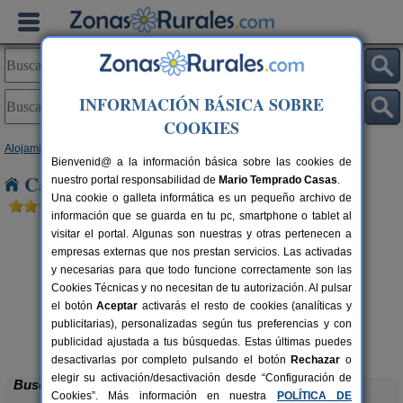
INFORMACIÓN BÁSICA SOBRE
COOKIES
Alojamientos
>
Comunidad Valenciana
>
Alicante
> San Felipe Neri
Bienvenid@ a la información básica sobre las cookies de
Casas Rurales cerca de San Felipe Neri
nuestro portal responsabilidad de
Mario Temprado Casas
.
Una cookie o galleta informática es un pequeño archivo de
información que se guarda en tu pc, smartphone o tablet al
visitar el portal. Algunas son nuestras y otras pertenecen a
empresas externas que nos prestan servicios. Las activadas
y necesarias para que todo funcione correctamente son las
Cookies Técnicas y no necesitan de tu autorización. Al pulsar
el botón
Aceptar
activarás el resto de cookies (analíticas y
publicitarias), personalizadas según tus preferencias y con
Masia L´Ancornia
rs.
2-28+5 pers.
 €
20 €
publicidad ajustada a tus búsquedas. Estas últimas puedes
Tibi (Alicante)
desde
desactivarlas por completo pulsando el botón
Rechazar
o
elegir su activación/desactivación desde “Configuración de
Buscar
Cookies”. Más información en nuestra
POLÍTICA DE