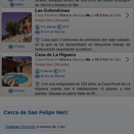
rurales, situadas dentro de una finca de cultivo ecológico
Video
de cítricos y frutales en Bla ...
Las Golondrinas
Casa Rural en
Blanca
a
49,5 km
de San
(Murcia)
Felipe Neri (Alicante)
3+1 plazas
25 €
35 km de Murcia
Casa para 3 personas de principios del siglo pasado,
en la que se ha desarrollado un minucioso trabajo de
8 Fotos
restauración respetando su estruct ...
Casa de La Higuera
Casa Rural en
Blanca
a
49,5 km
de San
(Murcia)
Felipe Neri (Alicante)
9 plazas
17 €
30 km de Murcia
Con una antigüedad de 100 años, la Casa Rural de La
Higuera cuenta con 4 habitaciones -9 plazas- y dos
8 Fotos
plantas. Situada en pleno Valle de Ri ...
Cerca de San Felipe Neri:
Casicas
(Alicante)
a menos de 1 km