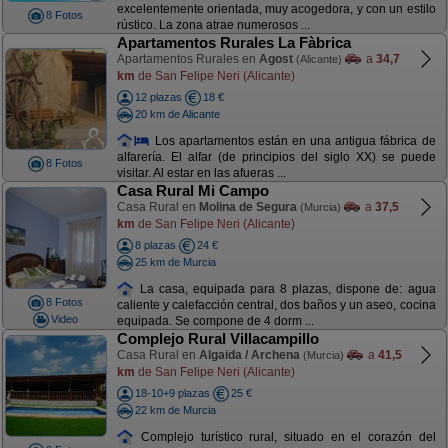
excelentemente orientada, muy acogedora, y con un estilo
8 Fotos
rústico. La zona atrae numerosos ...
Apartamentos Rurales La Fàbrica
Apartamentos Rurales en
Agost
a
34,7
(Alicante)
km
de San Felipe Neri (Alicante)
12 plazas
18 €
20 km de Alicante
Los apartamentos están en una antigua fábrica de
alfarería. El alfar (de principios del siglo XX) se puede
8 Fotos
visitar. Al estar en las afueras ...
Casa Rural Mi Campo
Casa Rural en
Molina de Segura
a
37,5
(Murcia)
km
de San Felipe Neri (Alicante)
8 plazas
24 €
25 km de Murcia
La casa, equipada para 8 plazas, dispone de: agua
8 Fotos
caliente y calefacción central, dos baños y un aseo, cocina
Video
equipada. Se compone de 4 dorm ...
Complejo Rural Villacampillo
Casa Rural en
Algaida / Archena
a
41,5
(Murcia)
km
de San Felipe Neri (Alicante)
18-10+9 plazas
25 €
22 km de Murcia
Complejo turístico rural, situado en el corazón del