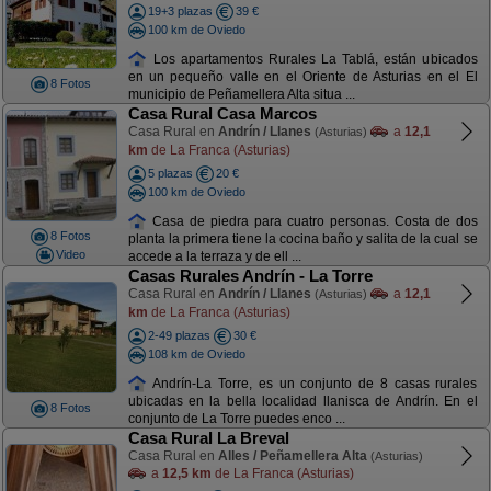
19+3 plazas
39 €
100 km de Oviedo
Los apartamentos Rurales La Tablá, están ubicados
en un pequeño valle en el Oriente de Asturias en el El
8 Fotos
municipio de Peñamellera Alta situa ...
Casa Rural Casa Marcos
Casa Rural en
Andrín / Llanes
a
12,1
(Asturias)
km
de La Franca (Asturias)
5 plazas
20 €
100 km de Oviedo
Casa de piedra para cuatro personas. Costa de dos
8 Fotos
planta la primera tiene la cocina baño y salita de la cual se
Video
accede a la terraza y de ell ...
Casas Rurales Andrín - La Torre
Casa Rural en
Andrín / Llanes
a
12,1
(Asturias)
km
de La Franca (Asturias)
2-49 plazas
30 €
108 km de Oviedo
Andrín-La Torre, es un conjunto de 8 casas rurales
ubicadas en la bella localidad llanisca de Andrín. En el
8 Fotos
conjunto de La Torre puedes enco ...
Casa Rural La Breval
Casa Rural en
Alles / Peñamellera Alta
(Asturias)
a
12,5 km
de La Franca (Asturias)