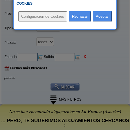
COOKIES
.
Provincias/Islas:
Tipo alquiler:
Plazas:
X
Entrada:
Salida:
Fechas más buscadas
pueblo:
MÁS FILTROS
No se han encontrado alojamientos en
La Franca
(Asturias)
... PERO, TE SUGERIMOS ALOJAMIENTOS CERCANOS
: