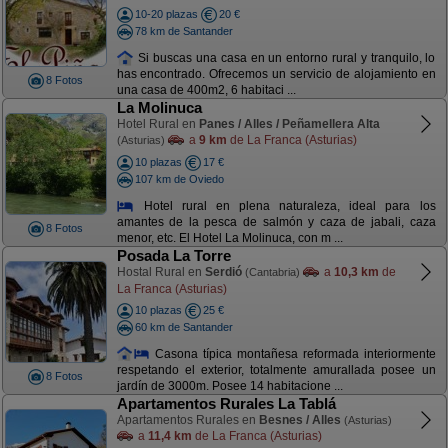
10-20 plazas
20 €
78 km de Santander
Si buscas una casa en un entorno rural y tranquilo, lo
has encontrado. Ofrecemos un servicio de alojamiento en
8 Fotos
una casa de 400m2, 6 habitaci ...
La Molinuca
Hotel Rural en
Panes / Alles / Peñamellera Alta
a
9 km
de La Franca (Asturias)
(Asturias)
10 plazas
17 €
107 km de Oviedo
Hotel rural en plena naturaleza, ideal para los
amantes de la pesca de salmón y caza de jabali, caza
8 Fotos
menor, etc. El Hotel La Molinuca, con m ...
Posada La Torre
Hostal Rural en
Serdió
a
10,3 km
de
(Cantabria)
La Franca (Asturias)
10 plazas
25 €
60 km de Santander
Casona típica montañesa reformada interiormente
respetando el exterior, totalmente amurallada posee un
8 Fotos
jardín de 3000m. Posee 14 habitacione ...
Apartamentos Rurales La Tablá
Apartamentos Rurales en
Besnes / Alles
(Asturias)
a
11,4 km
de La Franca (Asturias)