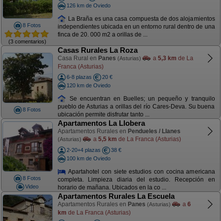
126 km de Oviedo
La Braña es una casa compuesta de dos alojamientos
8 Fotos
independientes ubicada en un entorno rural dentro de una
finca de 20. 000 m2 a orillas de ...
(3 comentarios)
Casas Rurales La Roza
Casa Rural en
Panes
a
5,3 km
de La
(Asturias)
Franca (Asturias)
6-8 plazas
20 €
120 km de Oviedo
Se encuentran en Buelles; un pequeño y tranquilo
pueblo de Asturias a orillas del río Cares-Deva. Su buena
8 Fotos
ubicación permite disfrutar tanto ...
Apartamentos La Llobera
Apartamentos Rurales en
Pendueles / Llanes
a
5,5 km
de La Franca (Asturias)
(Asturias)
2-20+4 plazas
38 €
100 km de Oviedo
Apartahotel con siete estudios con cocina americana
8 Fotos
completa. Limpieza diaria del estudio. Recepción en
Video
horario de mañana. Ubicados en la co ...
Apartamentos Rurales La Escuela
Apartamentos Rurales en
Panes
a
6
(Asturias)
km
de La Franca (Asturias)