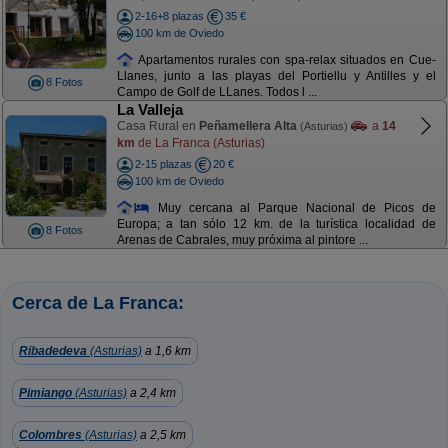
2-16+8 plazas
35 €
100 km de Oviedo
Apartamentos rurales con spa-relax situados en Cue-
Llanes, junto a las playas del Portiellu y Antilles y el
8 Fotos
Campo de Golf de LLanes. Todos l ...
La Valleja
Casa Rural en
Peñamellera Alta
a
14
(Asturias)
km
de La Franca (Asturias)
2-15 plazas
20 €
100 km de Oviedo
Muy cercana al Parque Nacional de Picos de
Europa; a tan sólo 12 km. de la turística localidad de
8 Fotos
Arenas de Cabrales, muy próxima al pintore ...
Cerca de La Franca:
Ribadedeva
(Asturias)
a 1,6 km
Pimiango
(Asturias)
a 2,4 km
Colombres
(Asturias)
a 2,5 km