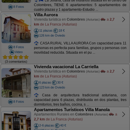
La Solana, casa de indianos situada en el centro de
Colombres, TIENE 6 apartamentos: 5 apartamentos de
8 Fotos
cuatro plazas y 1 apartamento-Estudio ...
Villa Aurora
Vivienda turística en
Colombres
a
2,7
(Asturias)
km
de La Franca (Asturias)
11 plazas
18 €
126 km de Oviedo
CASA RURAL VILLA AURORA Con capacidad para 11
8 Fotos
personas es perfecta para familias, grupos y personas con
Video
movilidad reducida. Situada en el pu ...
(3 comentarios)
Vivienda vacacional La Carriella
Vivienda turística en
Colombres
a
2,7
(Asturias)
km
de La Franca (Asturias)
6 plazas
30 €
123 km de Oviedo
Casa de arquitectura tradicional asturiana, con
capacidad para 6 plazas, distribuida en dos plantas, tres
8 Fotos
dormitorios, tres baños, cocina, s ...
Apartamentos Turísticos Villa Manola
Apartamentos Rurales en
Colombres
a
(Asturias)
2,7 km
de La Franca (Asturias)
2-6 plazas
40 €