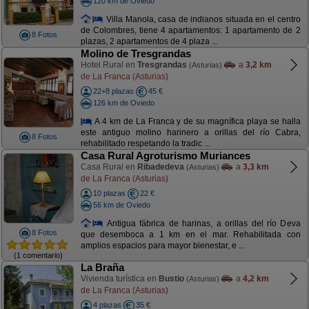
120 km de Oviedo
Villa Manola, casa de indianos situada en el centro
de Colombres, tiene 4 apartamentos: 1 apartamento de 2
8 Fotos
plazas, 2 apartamentos de 4 plaza ...
Molino de Tresgrandas
Hotel Rural en
Tresgrandas
a
3,2 km
(Asturias)
de La Franca (Asturias)
22+8 plazas
45 €
126 km de Oviedo
A 4 km de La Franca y de su magnífica playa se halla
este antiguo molino harinero a orillas del río Cabra,
8 Fotos
rehabilitado respetando la tradic ...
Casa Rural Agroturismo Muriances
Casa Rural en
Ribadedeva
a
3,3 km
(Asturias)
de La Franca (Asturias)
10 plazas
22 €
56 km de Oviedo
Antigua fábrica de harinas, a orillas del río Deva
8 Fotos
que desemboca a 1 km en el mar. Rehabilitada con
amplios espacios para mayor bienestar, e ...
(1 comentario)
La Braña
Vivienda turística en
Bustio
a
4,2 km
(Asturias)
de La Franca (Asturias)
4 plazas
35 €