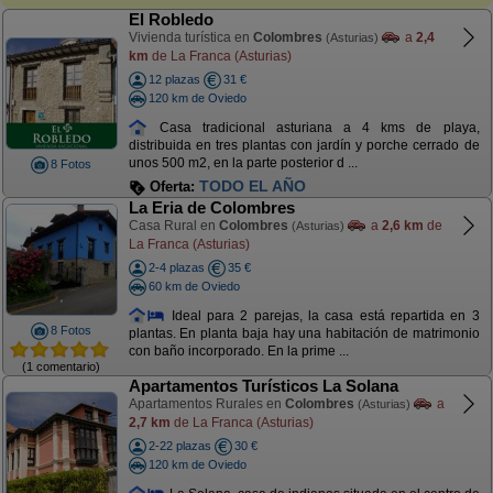
El Robledo
Vivienda turística en
Colombres
a
2,4
(Asturias)
km
de La Franca (Asturias)
12 plazas
31 €
120 km de Oviedo
Casa tradicional asturiana a 4 kms de playa,
distribuida en tres plantas con jardín y porche cerrado de
unos 500 m2, en la parte posterior d ...
8 Fotos
TODO EL AÑO
Oferta:
La Eria de Colombres
Casa Rural en
Colombres
a
2,6 km
de
(Asturias)
La Franca (Asturias)
2-4 plazas
35 €
60 km de Oviedo
Ideal para 2 parejas, la casa está repartida en 3
8 Fotos
plantas. En planta baja hay una habitación de matrimonio
con baño incorporado. En la prime ...
(1 comentario)
Apartamentos Turísticos La Solana
Apartamentos Rurales en
Colombres
a
(Asturias)
2,7 km
de La Franca (Asturias)
2-22 plazas
30 €
120 km de Oviedo