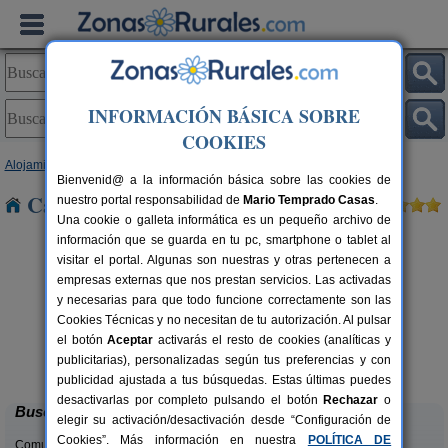
INFORMACIÓN BÁSICA SOBRE
COOKIES
Alojamientos
>
Asturias
> La Franca
Bienvenid@ a la información básica sobre las cookies de
Casas Rurales cerca de La Franca
nuestro portal responsabilidad de
Mario Temprado Casas
.
Una cookie o galleta informática es un pequeño archivo de
información que se guarda en tu pc, smartphone o tablet al
visitar el portal. Algunas son nuestras y otras pertenecen a
empresas externas que nos prestan servicios. Las activadas
y necesarias para que todo funcione correctamente son las
Cookies Técnicas y no necesitan de tu autorización. Al pulsar
el botón
Aceptar
activarás el resto de cookies (analíticas y
El Pajar de Pumarega
rs.
6 pers.
publicitarias), personalizadas según tus preferencias y con
 €
19 €
Castropol (Asturias)
desde
publicidad ajustada a tus búsquedas. Estas últimas puedes
desactivarlas por completo pulsando el botón
Rechazar
o
Buscar
elegir su activación/desactivación desde “Configuración de
Cookies”. Más información en nuestra
POLÍTICA DE
Comunidades: