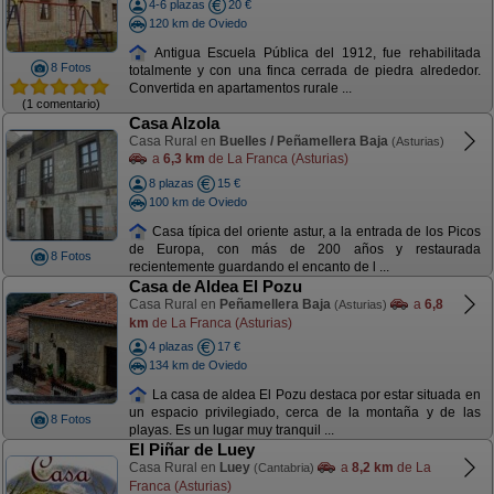
4-6 plazas
20 €
120 km de Oviedo
Antigua Escuela Pública del 1912, fue rehabilitada
8 Fotos
totalmente y con una finca cerrada de piedra alrededor.
Convertida en apartamentos rurale ...
(1 comentario)
Casa Alzola
Casa Rural en
Buelles / Peñamellera Baja
(Asturias)
a
6,3 km
de La Franca (Asturias)
8 plazas
15 €
100 km de Oviedo
Casa típica del oriente astur, a la entrada de los Picos
de Europa, con más de 200 años y restaurada
8 Fotos
recientemente guardando el encanto de l ...
Casa de Aldea El Pozu
Casa Rural en
Peñamellera Baja
a
6,8
(Asturias)
km
de La Franca (Asturias)
4 plazas
17 €
134 km de Oviedo
La casa de aldea El Pozu destaca por estar situada en
un espacio privilegiado, cerca de la montaña y de las
8 Fotos
playas. Es un lugar muy tranquil ...
El Piñar de Luey
Casa Rural en
Luey
a
8,2 km
de La
(Cantabria)
Franca (Asturias)