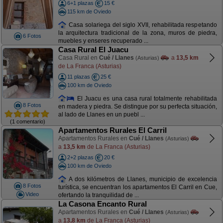
6+1 plazas
15 €
115 km de Oviedo
Casa solariega del siglo XVII, rehabilitada respetando
la arquitectura tradicional de la zona, muros de piedra,
6 Fotos
muebles y enseres recuperado ...
Casa Rural El Juacu
Casa Rural en
Cué / Llanes
a
13,5 km
(Asturias)
de La Franca (Asturias)
11 plazas
25 €
100 km de Oviedo
El Juacu es una casa rural totalmente rehabilitada
8 Fotos
en madera y piedra. Se distingue por su perfecta situación,
al lado de Llanes en un puebl ...
(1 comentario)
Apartamentos Rurales El Carril
Apartamentos Rurales en
Cué / Llanes
(Asturias)
a
13,5 km
de La Franca (Asturias)
2+2 plazas
20 €
100 km de Oviedo
A dos kilómetros de Llanes, municipio de excelencia
8 Fotos
turística, se encuentran los apartamentos El Carril en Cue,
Video
ofertando la tranquilidad de ...
La Casona Encanto Rural
Apartamentos Rurales en
Cué / Llanes
(Asturias)
a
13,8 km
de La Franca (Asturias)