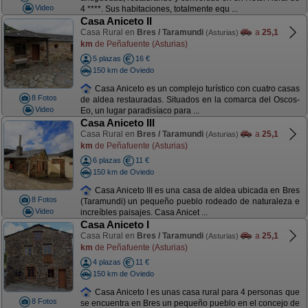
Video
4 ****. Sus habitaciones, totalmente equ ...
Casa Aniceto II
Casa Rural en
Bres / Taramundi
a
25,1
(Asturias)
km
de Peñafuente (Asturias)
5 plazas
16 €
150 km de Oviedo
Casa Aniceto es un complejo turístico con cuatro casas
8 Fotos
de aldea restauradas. Situados en la comarca del Oscos-
Video
Eo, un lugar paradisíaco para ...
Casa Aniceto III
Casa Rural en
Bres / Taramundi
a
25,1
(Asturias)
km
de Peñafuente (Asturias)
6 plazas
11 €
150 km de Oviedo
Casa Aniceto III es una casa de aldea ubicada en Bres
8 Fotos
(Taramundi) un pequeño pueblo rodeado de naturaleza e
Video
increíbles paisajes. Casa Anicet ...
Casa Aniceto I
Casa Rural en
Bres / Taramundi
a
25,1
(Asturias)
km
de Peñafuente (Asturias)
4 plazas
11 €
150 km de Oviedo
Casa Aniceto I es unas casa rural para 4 personas que
8 Fotos
se encuentra en Bres un pequeño pueblo en el concejo de