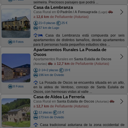
seimeira. Preciosos paisajes que podrá ...
Casa da Lembranza
Casa Rural en
O Padrón / A Fonsagrada
(Lugo)
a
12,6 km
de Peñafuente (Asturias)
21+3 plazas
25 €
57 km de Lugo
Casa da Lembranza está compuesta por seis
apartamentos de distintos tamaños, desde apartamentos
8 Fotos
para 8 personas hasta pequeños estudios idea ...
Apartamentos Rurales La Posada de
Oscos
Apartamentos Rurales en
Santa Eulalia de Oscos
a
12,7 km
de Peñafuente (Asturias)
(Asturias)
2-14+2 plazas
19 €
196 km de Oviedo
La Posada de Oscos se encuentra situada en un alto,
8 Fotos
en la aldea de Ventoso, concejo de Santa Eulalia de
Oscos, con hermosas vistas al valle ...
Casa de Aldea La Ferrería
Casa Rural en
Santa Eulalia de Oscos
(Asturias)
a
12,7 km
de Peñafuente (Asturias)
12 plazas
15 €
173 km de Oviedo
Casa tradicional asturiana de la zona occidental de