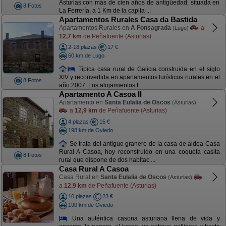
Asturias con más de cien años de antigüedad, situada en
8 Fotos
La Ferrería, a 1 Km de la capita ...
Apartamentos Rurales Casa da Bastida
Apartamentos Rurales en
A Fonsagrada
a
(Lugo)
12,7 km
de Peñafuente (Asturias)
2-18 plazas
17 €
60 km de Lugo
Típica casa rural de Galicia construida en el siglo
XIV y reconvertida en apartamentos turísticos rurales en el
8 Fotos
año 2007. Los alojamientos t ...
Apartamento A Casoa II
Apartamento en
Santa Eulalia de Oscos
(Asturias)
a
12,9 km
de Peñafuente (Asturias)
4 plazas
15 €
198 km de Oviedo
Se trata del antiguo granero de la casa de aldea Casa
Rural A Casoa, hoy reconstruído en una coqueta casita
8 Fotos
rural que dispone de dos habitac ...
Casa Rural A Casoa
Casa Rural en
Santa Eulalia de Oscos
(Asturias)
a
12,9 km
de Peñafuente (Asturias)
10 plazas
23 €
190 km de Oviedo
Una auténtica casona asturiana llena de vida y