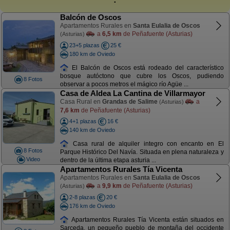
Balcón de Oscos
Apartamentos Rurales en
Santa Eulalia de Oscos
a
6,5 km
de Peñafuente (Asturias)
(Asturias)
23+5 plazas
25 €
180 km de Oviedo
El Balcón de Oscos está rodeado del característico
bosque autóctono que cubre los Oscos, pudiendo
8 Fotos
observar a pocos metros el mágico río Agüe ...
Casa de Aldea La Cantina de Villarmayor
Casa Rural en
Grandas de Salime
a
(Asturias)
7,6 km
de Peñafuente (Asturias)
4+1 plazas
16 €
140 km de Oviedo
Casa rural de alquiler integro con encanto en El
8 Fotos
Parque Histórico Del Navía. Situada en plena naturaleza y
Video
dentro de la última etapa asturia ...
Apartamentos Rurales Tía Vicenta
Apartamentos Rurales en
Santa Eulalia de Oscos
a
9,9 km
de Peñafuente (Asturias)
(Asturias)
2-8 plazas
20 €
176 km de Oviedo
Apartamentos Rurales Tía Vicenta están situados en
Sarceda, un pequeño pueblo de montaña del occidente