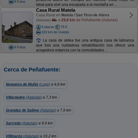
8 Fotos
ideal para vivir una escapada a la montaña en ...
Casa Rural Matela
Casa Rural en
Matela / San Tirso de Abres
a
29,8 km
de Peñafuente (Asturias)
(Asturias)
5 plazas
75 €
163 km de Oviedo
La casa de aldea fue una antigua casa de labranza
que tras una cuidadosa rehabilitación nos ofrece una
8 Fotos
acogedora estancia con la comodidades ...
Cerca de Peñafuente:
Negueira de Muñiz
(Lugo)
a 4,8 km
Villarpedre
(Asturias)
a 7,3 km
Grandas de Salime
(Asturias)
a 7,9 km
Sarceda
(Asturias)
a 9,9 km
Villmarzo
(Asturias)
a 10,2 km