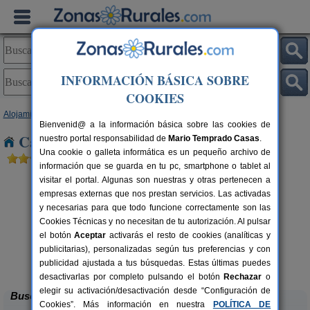
INFORMACIÓN BÁSICA SOBRE
COOKIES
Alojamientos
>
Asturias
> Peñafuente
Bienvenid@ a la información básica sobre las cookies de
Casas Rurales cerca de Peñafuente
nuestro portal responsabilidad de
Mario Temprado Casas
.
Una cookie o galleta informática es un pequeño archivo de
información que se guarda en tu pc, smartphone o tablet al
visitar el portal. Algunas son nuestras y otras pertenecen a
empresas externas que nos prestan servicios. Las activadas
y necesarias para que todo funcione correctamente son las
Cookies Técnicas y no necesitan de tu autorización. Al pulsar
el botón
Aceptar
activarás el resto de cookies (analíticas y
publicitarias), personalizadas según tus preferencias y con
Casa Rural La Rectoral
rs.
14+3 pers.
 €
20 €
publicidad ajustada a tus búsquedas. Estas últimas puedes
Beloncio (Asturias)
desde
desactivarlas por completo pulsando el botón
Rechazar
o
elegir su activación/desactivación desde “Configuración de
Buscar
Cookies”. Más información en nuestra
POLÍTICA DE