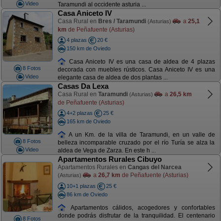
Video
Taramundi al occidente asturia ...
Casa Aniceto IV
Casa Rural en
Bres / Taramundi
a
25,1
(Asturias)
km
de Peñafuente (Asturias)
4 plazas
20 €
150 km de Oviedo
Casa Aniceto IV es una casa de aldea de 4 plazas
8 Fotos
decorada con muebles rústicos. Casa Aniceto IV es una
Video
elegante casa de aldea de dos plantas ...
Casas Da Lexa
Casa Rural en
Taramundi
a
26,5 km
(Asturias)
de Peñafuente (Asturias)
4+2 plazas
25 €
165 km de Oviedo
A un Km. de la villa de Taramundi, en un valle de
8 Fotos
belleza incomparable cruzado por el río Turía se alza la
Video
aldea de Vega de Zarza. En este h ...
Apartamentos Rurales Cibuyo
Apartamentos Rurales en
Cangas del Narcea
a
26,7 km
de Peñafuente (Asturias)
(Asturias)
10+1 plazas
25 €
86 km de Oviedo
Apartamentos cálidos, acogedores y confortables
donde podrás disfrutar de la tranquilidad. El centenario
8 Fotos