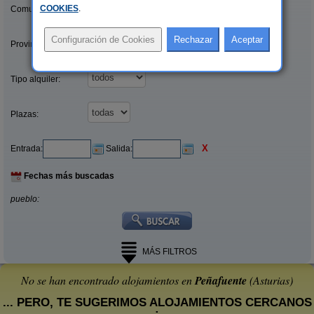
COOKIES
.
Comunidades:
Provincias/Islas:
Tipo alquiler:
Plazas:
X
Entrada:
Salida:
Fechas más buscadas
pueblo:
MÁS FILTROS
No se han encontrado alojamientos en
Peñafuente
(Asturias)
... PERO, TE SUGERIMOS ALOJAMIENTOS CERCANOS
: