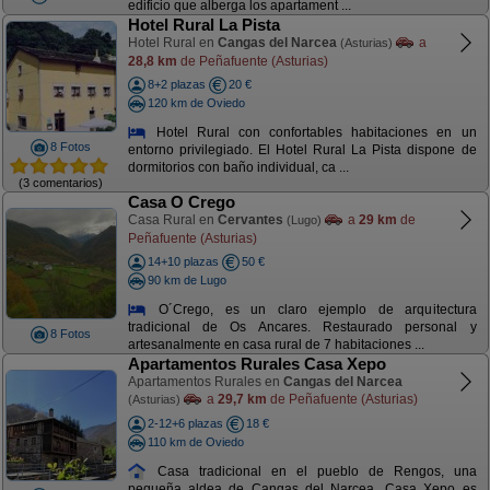
edificio que alberga los apartament ...
Hotel Rural La Pista
Hotel Rural en
Cangas del Narcea
a
(Asturias)
28,8 km
de Peñafuente (Asturias)
8+2 plazas
20 €
120 km de Oviedo
Hotel Rural con confortables habitaciones en un
8 Fotos
entorno privilegiado. El Hotel Rural La Pista dispone de
dormitorios con baño individual, ca ...
(3 comentarios)
Casa O Crego
Casa Rural en
Cervantes
a
29 km
de
(Lugo)
Peñafuente (Asturias)
14+10 plazas
50 €
90 km de Lugo
O´Crego, es un claro ejemplo de arquitectura
tradicional de Os Ancares. Restaurado personal y
8 Fotos
artesanalmente en casa rural de 7 habitaciones ...
Apartamentos Rurales Casa Xepo
Apartamentos Rurales en
Cangas del Narcea
a
29,7 km
de Peñafuente (Asturias)
(Asturias)
2-12+6 plazas
18 €
110 km de Oviedo
Casa tradicional en el pueblo de Rengos, una
pequeña aldea de Cangas del Narcea. Casa Xepo es