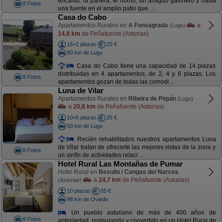
encanto: la panera, el horno, un antiguo gallinero y hasta
8 Fotos
una fuente en el amplio patio que ...
Casa do Cabo
Apartamentos Rurales en
A Fonsagrada
a
(Lugo)
14,8 km
de Peñafuente (Asturias)
16+2 plazas
20 €
80 km de Lugo
Casa do Cabo tiene una capacidad de 14 plazas
distribuidas en 4 apartamentos, de 2, 4 y 6 plazas. Los
8 Fotos
apartamentos gozan de todas las comodi ...
Luna de Vilar
Apartamentos Rurales en
Ribeira de Piquín
(Lugo)
a
20,8 km
de Peñafuente (Asturias)
10+5 plazas
25 €
50 km de Lugo
Recién rehabilitados nuestros apartamentos Luna
de Vilar tratan de ofrecerte las mejores vistas de la zona y
8 Fotos
un sinfín de actividades relaci ...
Hotel Rural Las Montañas de Pumar
Hotel Rural en
Besullo / Cangas del Narcea
a
24,7 km
de Peñafuente (Asturias)
(Asturias)
10 plazas
55 €
98 km de Oviedo
Un pueblo asturiano de más de 400 años de
8 Fotos
antigüedad, restaurando y convertido en un Hotel Rural de