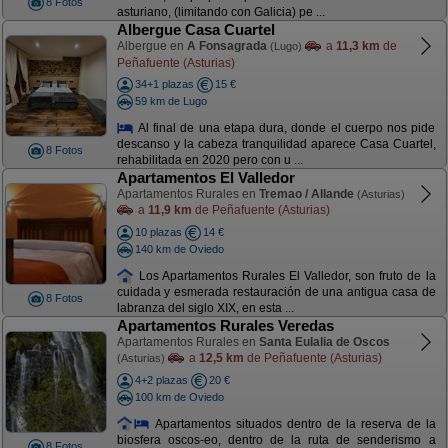
8 Fotos
asturiano, (limitando con Galicia) pe ...
Albergue Casa Cuartel
Albergue en
A Fonsagrada
a
11,3 km
de
(Lugo)
Peñafuente (Asturias)
34+1 plazas
15 €
59 km de Lugo
Al final de una etapa dura, donde el cuerpo nos pide
descanso y la cabeza tranquilidad aparece Casa Cuartel,
8 Fotos
rehabilitada en 2020 pero con u ...
Apartamentos El Valledor
Apartamentos Rurales en
Tremao / Allande
(Asturias)
a
11,9 km
de Peñafuente (Asturias)
10 plazas
14 €
140 km de Oviedo
Los Apartamentos Rurales El Valledor, son fruto de la
cuidada y esmerada restauración de una antigua casa de
8 Fotos
labranza del siglo XIX, en esta ...
Apartamentos Rurales Veredas
Apartamentos Rurales en
Santa Eulalia de Oscos
a
12,5 km
de Peñafuente (Asturias)
(Asturias)
4+2 plazas
20 €
100 km de Oviedo
Apartamentos situados dentro de la reserva de la
biosfera oscos-eo, dentro de la ruta de senderismo a
8 Fotos