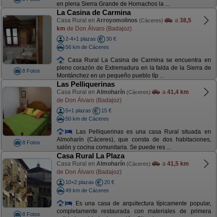
en plena Sierra Grande de Hornachos la ...
La Casina de Carmina
Casa Rural en
Arroyomolinos
a
38,5
(Cáceres)
km
de Don Álvaro (Badajoz)
2-4+1 plazas
30 €
56 km de Cáceres
Casa Rural La Casina de Carmina se encuentra en
pleno corazón de Extremadura en la falda de la Sierra de
8 Fotos
Montánchez en un pequeño pueblo típ ...
Las Pelliquerinas
Casa Rural en
Almoharín
a
41,4 km
(Cáceres)
de Don Álvaro (Badajoz)
5+1 plazas
15 €
50 km de Cáceres
Las Pelliquerinas es una casa Rural situada en
Almoharín (Cáceres), que consta de dos habitaciones,
8 Fotos
salón y cocina comunitaria. Se puede res ...
Casa Rural La Plaza
Casa Rural en
Almoharín
a
41,5 km
(Cáceres)
de Don Álvaro (Badajoz)
10+2 plazas
20 €
49 km de Cáceres
Es una casa de arquitectura típicamente popular,
completamente restaurada con materiales de primera
8 Fotos