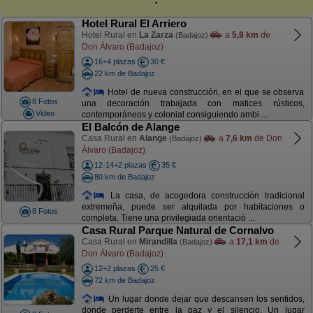
Hotel Rural El Arriero
Hotel Rural en
La Zarza
a
5,9 km
de
(Badajoz)
Don Álvaro (Badajoz)
16+4 plazas
30 €
22 km de Badajoz
Hotel de nueva construcción, en el que se observa
8 Fotos
una decoración trabajada con matices rústicos,
Video
contemporáneos y colonial consiguiendo ambi ...
El Balcón de Alange
Casa Rural en
Alange
a
7,6 km
de Don
(Badajoz)
Álvaro (Badajoz)
12-14+2 plazas
35 €
80 km de Badajoz
La casa, de acogedora construcción tradicional
extremeña, puede ser alquilada por habitaciones o
8 Fotos
completa. Tiene una privilegiada orientació ...
Casa Rural Parque Natural de Cornalvo
Casa Rural en
Mirandilla
a
17,1 km
de
(Badajoz)
Don Álvaro (Badajoz)
12+2 plazas
25 €
72 km de Badajoz
Un lugar donde dejar que descansen los sentidos,
donde perderte entre la paz y el silencio. Un lugar