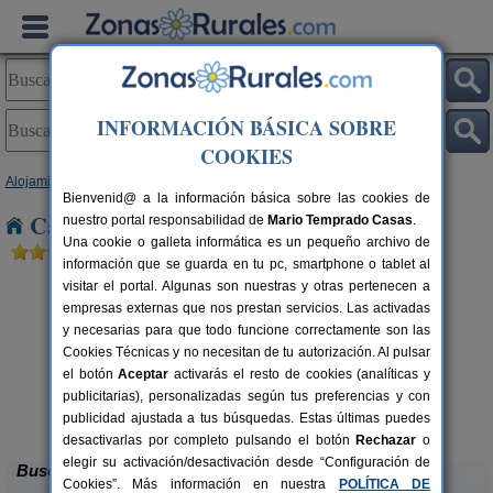
INFORMACIÓN BÁSICA SOBRE
COOKIES
Alojamientos
>
Extremadura
>
Badajoz
> Don Álvaro
Bienvenid@ a la información básica sobre las cookies de
Casas Rurales cerca de Don Álvaro
nuestro portal responsabilidad de
Mario Temprado Casas
.
Una cookie o galleta informática es un pequeño archivo de
información que se guarda en tu pc, smartphone o tablet al
visitar el portal. Algunas son nuestras y otras pertenecen a
empresas externas que nos prestan servicios. Las activadas
y necesarias para que todo funcione correctamente son las
Cookies Técnicas y no necesitan de tu autorización. Al pulsar
el botón
Aceptar
activarás el resto de cookies (analíticas y
rs.
publicitarias), personalizadas según tus preferencias y con
 €
Casa Rural Huerta del Moreno
4+2 pers.
13 €
publicidad ajustada a tus búsquedas. Estas últimas puedes
Usagre (Badajoz)
desde
desactivarlas por completo pulsando el botón
Rechazar
o
elegir su activación/desactivación desde “Configuración de
Buscar
Cookies”. Más información en nuestra
POLÍTICA DE