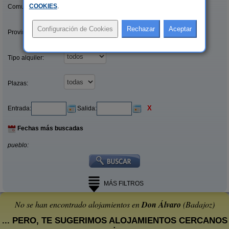
COOKIES
.
Comunidades:
Provincias/Islas:
Tipo alquiler:
Plazas:
X
Entrada:
Salida:
Fechas más buscadas
pueblo:
MÁS FILTROS
No se han encontrado alojamientos en
Don Álvaro
(Badajoz)
... PERO, TE SUGERIMOS ALOJAMIENTOS CERCANOS
: