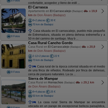
8 Fotos
confortable, acogedor, y lleno de estil ...
El Carrasca
Apartamento en
El Carrascalejo
a
19,9
(Badajoz)
km
de Don Álvaro (Badajoz)
8+2 plazas
30 €
70 km de Badajoz
Casa situada en El carrascalejo, pueblo más pequeño
de Extremadura, situada en plena dehesa extremeña y a
8 Fotos
50 m del camino de santiago. Muy b ...
Casa Rural Cancho Gordo
Casa Rural en
El Carrascalejo
a
20,9
(Badajoz)
km
de Don Álvaro (Badajoz)
2-12+2 plazas
22 €
73 km de Badajoz
Casa rural de la época colonial situada en el medio
de una finca de viñedos. Rodeado por finca de dehesas,
8 Fotos
cerca de parques naturales. La ca ...
Sierra de Mampar
Casa Rural en
Hornachos
a
29,1 km
(Badajoz)
de Don Álvaro (Badajoz)
8+4 plazas
25 €
50 km de Badajoz
La casa rural Sierra de Mampar se encuentra
ubicada en un paraje de excepcional belleza paisajística,
8 Fotos