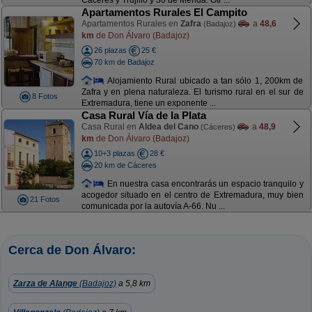
Cáceres y Trujillo y 30 de Mérida. Otr ...
Apartamentos Rurales El Campito
Apartamentos Rurales en
Zafra
a
48,6
(Badajoz)
km
de Don Álvaro (Badajoz)
26 plazas
25 €
70 km de Badajoz
Alojamiento Rural ubicado a tan sólo 1, 200km de
Zafra y en plena naturaleza. El turismo rural en el sur de
8 Fotos
Extremadura, tiene un exponente ...
Casa Rural Vía de la Plata
Casa Rural en
Aldea del Cano
a
48,9
(Cáceres)
km
de Don Álvaro (Badajoz)
10+3 plazas
28 €
20 km de Cáceres
En nuestra casa encontrarás un espacio tranquilo y
acogedor situado en el centro de Extremadura, muy bien
21 Fotos
comunicada por la autovía A-66. Nu ...
Cerca de Don Álvaro:
Zarza de Alange
(Badajoz)
a 5,8 km