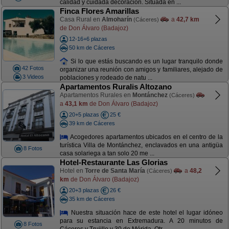
calidad y cuidada decoración. Situada en ...
Finca Flores Amarillas
Casa Rural en
Almoharín
a
42,7 km
(Cáceres)
de Don Álvaro (Badajoz)
12-16+6 plazas
50 km de Cáceres
Si lo que estás buscando es un lugar tranquilo donde
42 Fotos
organizar una reunión con amigos y familiares, alejado de
3 Videos
poblaciones y rodeado de natu ...
Apartamentos Ruralis Altozano
Apartamentos Rurales en
Montánchez
(Cáceres)
a
43,1 km
de Don Álvaro (Badajoz)
20+5 plazas
25 €
39 km de Cáceres
Acogedores apartamentos ubicados en el centro de la
turística Villa de Montánchez, enclavados en una antigüa
8 Fotos
casa solariega a tan solo 20 me ...
Hotel-Restaurante Las Glorias
Hotel en
Torre de Santa María
a
48,2
(Cáceres)
km
de Don Álvaro (Badajoz)
20+3 plazas
26 €
35 km de Cáceres
Nuestra situación hace de este hotel el lugar idóneo
para su estancia en Extremadura. A 20 minutos de
8 Fotos