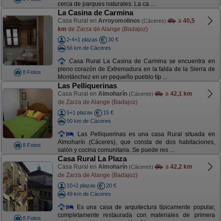
cerca de parques naturales. La ca ...
La Casina de Carmina
Casa Rural en
Arroyomolinos
a
40,5
(Cáceres)
km
de Zarza de Alange (Badajoz)
2-4+1 plazas
30 €
56 km de Cáceres
Casa Rural La Casina de Carmina se encuentra en
pleno corazón de Extremadura en la falda de la Sierra de
8 Fotos
Montánchez en un pequeño pueblo típ ...
Las Pelliquerinas
Casa Rural en
Almoharín
a
42,1 km
(Cáceres)
de Zarza de Alange (Badajoz)
5+1 plazas
15 €
50 km de Cáceres
Las Pelliquerinas es una casa Rural situada en
Almoharín (Cáceres), que consta de dos habitaciones,
8 Fotos
salón y cocina comunitaria. Se puede res ...
Casa Rural La Plaza
Casa Rural en
Almoharín
a
42,2 km
(Cáceres)
de Zarza de Alange (Badajoz)
10+2 plazas
20 €
49 km de Cáceres
Es una casa de arquitectura típicamente popular,
completamente restaurada con materiales de primera
8 Fotos