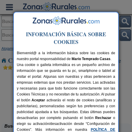
INFORMACIÓN BÁSICA SOBRE
COOKIES
Alojamientos
>
Extremadura
>
Badajoz
> Zarza de Alange
Bienvenid@ a la información básica sobre las cookies de
Casas Rurales cerca de Zarza de Alange
nuestro portal responsabilidad de
Mario Temprado Casas
.
Una cookie o galleta informática es un pequeño archivo de
información que se guarda en tu pc, smartphone o tablet al
visitar el portal. Algunas son nuestras y otras pertenecen a
empresas externas que nos prestan servicios. Las activadas
y necesarias para que todo funcione correctamente son las
Cookies Técnicas y no necesitan de tu autorización. Al pulsar
el botón
Aceptar
activarás el resto de cookies (analíticas y
publicitarias), personalizadas según tus preferencias y con
Casa Rural Baños del Raposo
rs.
8+4 pers.
 €
30 €
publicidad ajustada a tus búsquedas. Estas últimas puedes
El Raposo (Badajoz)
desde
desactivarlas por completo pulsando el botón
Rechazar
o
elegir su activación/desactivación desde “Configuración de
Buscar
Cookies”. Más información en nuestra
POLÍTICA DE