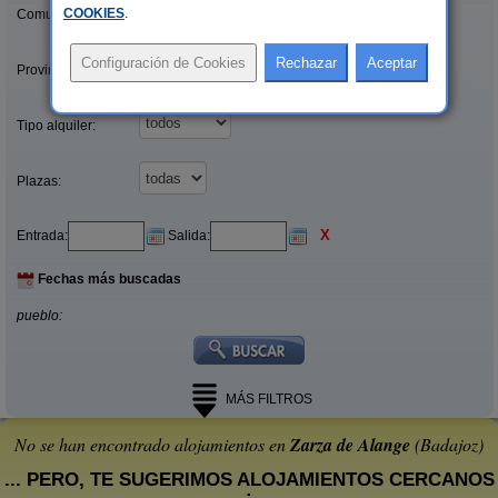
COOKIES
.
Comunidades:
Provincias/Islas:
Tipo alquiler:
Plazas:
X
Entrada:
Salida:
Fechas más buscadas
pueblo:
MÁS FILTROS
No se han encontrado alojamientos en
Zarza de Alange
(Badajoz)
... PERO, TE SUGERIMOS ALOJAMIENTOS CERCANOS
: