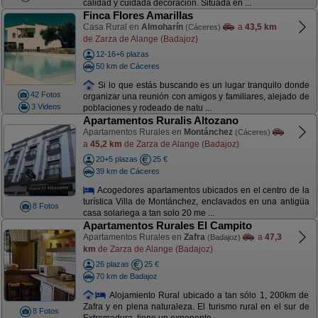
calidad y cuidada decoración. Situada en ...
Finca Flores Amarillas
Casa Rural en
Almoharín
a
43,5 km
(Cáceres)
de Zarza de Alange (Badajoz)
12-16+6 plazas
50 km de Cáceres
Si lo que estás buscando es un lugar tranquilo donde
42 Fotos
organizar una reunión con amigos y familiares, alejado de
3 Videos
poblaciones y rodeado de natu ...
Apartamentos Ruralis Altozano
Apartamentos Rurales en
Montánchez
(Cáceres)
a
45,2 km
de Zarza de Alange (Badajoz)
20+5 plazas
25 €
39 km de Cáceres
Acogedores apartamentos ubicados en el centro de la
turística Villa de Montánchez, enclavados en una antigüa
8 Fotos
casa solariega a tan solo 20 me ...
Apartamentos Rurales El Campito
Apartamentos Rurales en
Zafra
a
47,3
(Badajoz)
km
de Zarza de Alange (Badajoz)
26 plazas
25 €
70 km de Badajoz
Alojamiento Rural ubicado a tan sólo 1, 200km de
Zafra y en plena naturaleza. El turismo rural en el sur de
8 Fotos