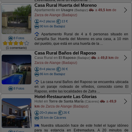
Extremadura, tiene un exponente ...
Casa Rural Huerta del Moreno
Apartamento en
Usagre
a
49,5 km
de
(Badajoz)
Zarza de Alange (Badajoz)
4+2 plazas
13 €
90 km de Badajoz
Apartamento Rural de 4 a 6 personas situado en
8 Fotos
Campiña Sur. Huerta del Moreno es una casa, a 10 min
del pueblo, que está en una huerta de la ...
(1 comentario)
Casa Rural Baños del Raposo
Casa Rural en
El Raposo
a
49,8 km
de
(Badajoz)
Zarza de Alange (Badajoz)
8+4 plazas
30 €
86 km de Badajoz
La casa rural Baños del Raposo se encuentra ubicada
en un paraje rodeado de viñedos, conocido como El
8 Fotos
Raposo, entre las localidades de Zafra ...
Hotel-Restaurante Las Glorias
Hotel en
Torre de Santa María
a
49,9
(Cáceres)
km
de Zarza de Alange (Badajoz)
20+3 plazas
26 €
35 km de Cáceres
Nuestra situación hace de este hotel el lugar idóneo
para su estancia en Extremadura. A 20 minutos de