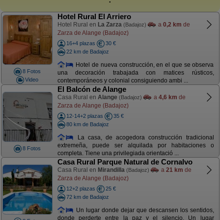
Hotel Rural El Arriero
Hotel Rural en
La Zarza
a
0,2 km
de
(Badajoz)
Zarza de Alange (Badajoz)
16+4 plazas
30 €
22 km de Badajoz
Hotel de nueva construcción, en el que se observa
8 Fotos
una decoración trabajada con matices rústicos,
Video
contemporáneos y colonial consiguiendo ambi ...
El Balcón de Alange
Casa Rural en
Alange
a
4,6 km
de
(Badajoz)
Zarza de Alange (Badajoz)
12-14+2 plazas
35 €
80 km de Badajoz
La casa, de acogedora construcción tradicional
extremeña, puede ser alquilada por habitaciones o
8 Fotos
completa. Tiene una privilegiada orientació ...
Casa Rural Parque Natural de Cornalvo
Casa Rural en
Mirandilla
a
21 km
de
(Badajoz)
Zarza de Alange (Badajoz)
12+2 plazas
25 €
72 km de Badajoz
Un lugar donde dejar que descansen los sentidos,
donde perderte entre la paz y el silencio. Un lugar