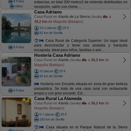
8 Fotos
estancias, en total 300 metros2 de vivienda distribuidas en
Video
recepción, salón con chime ...
Casa Adriano
Casa Rural en
Alanís de La Sierra
a
(Sevilla)
38,2 km
de Maguilla (Badajoz)
10+2 plazas
25 €
92 km de Sevilla
Casa Rural de Categoría Superior. Un lugar ideal
para desconectar y tener esa ansiada y tranquila
8 Fotos
escapada. Ideal para niños, familias o ami ...
Hostería Casa Adriano
Casa Rural en
Alanís
a
38,2 km
de
(Sevilla)
Maguilla (Badajoz)
10 plazas
25 €
92 km de Sevilla
Hostería con Encanto situada en zona de gran belleza
paisajística. Se trata de una casa rural con restaurante
8 Fotos
propio y con gran encanto. Est ...
Casa Rural La Alameda
Casa Rural en
Alanís
a
38,2 km
de
(Sevilla)
Maguilla (Badajoz)
6-7 plazas
25 €
100 km de Sevilla
Casa situada en el Parque Natural de la Sierra