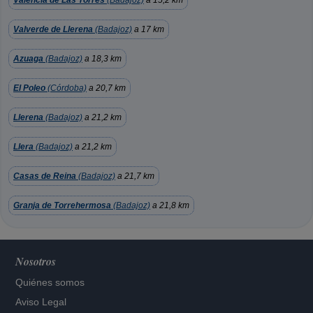
Valencia de Las Torres
(Badajoz)
a 15,2 km
Valverde de Llerena
(Badajoz)
a 17 km
Azuaga
(Badajoz)
a 18,3 km
El Poleo
(Córdoba)
a 20,7 km
Llerena
(Badajoz)
a 21,2 km
Llera
(Badajoz)
a 21,2 km
Casas de Reina
(Badajoz)
a 21,7 km
Granja de Torrehermosa
(Badajoz)
a 21,8 km
Nosotros
Quiénes somos
Aviso Legal