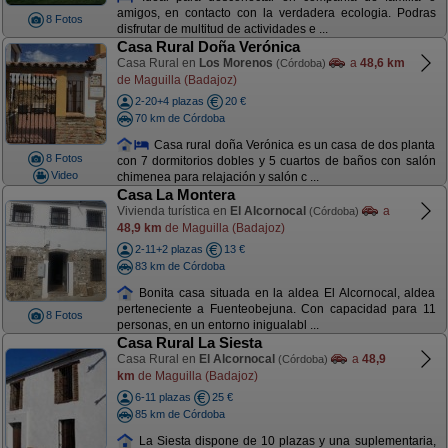
amigos, en contacto con la verdadera ecologia. Podras
8 Fotos
disfrutar de multitud de actividades e ...
Casa Rural Doña Verónica
Casa Rural en
Los Morenos
a
48,6 km
(Córdoba)
de Maguilla (Badajoz)
2-20+4 plazas
20 €
70 km de Córdoba
Casa rural doña Verónica es un casa de dos planta
8 Fotos
con 7 dormitorios dobles y 5 cuartos de baños con salón
Video
chimenea para relajación y salón c ...
Casa La Montera
Vivienda turística en
El Alcornocal
a
(Córdoba)
48,9 km
de Maguilla (Badajoz)
2-11+2 plazas
13 €
83 km de Córdoba
Bonita casa situada en la aldea El Alcornocal, aldea
perteneciente a Fuenteobejuna. Con capacidad para 11
8 Fotos
personas, en un entorno inigualabl ...
Casa Rural La Siesta
Casa Rural en
El Alcornocal
a
48,9
(Córdoba)
km
de Maguilla (Badajoz)
6-11 plazas
25 €
85 km de Córdoba
La Siesta dispone de 10 plazas y una suplementaria,