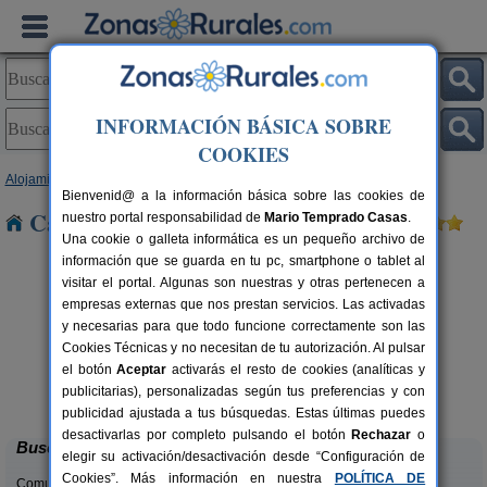
INFORMACIÓN BÁSICA SOBRE
COOKIES
Alojamientos
>
Extremadura
>
Badajoz
> Maguilla
Bienvenid@ a la información básica sobre las cookies de
Casas Rurales cerca de Maguilla
nuestro portal responsabilidad de
Mario Temprado Casas
.
Una cookie o galleta informática es un pequeño archivo de
información que se guarda en tu pc, smartphone o tablet al
visitar el portal. Algunas son nuestras y otras pertenecen a
empresas externas que nos prestan servicios. Las activadas
y necesarias para que todo funcione correctamente son las
Cookies Técnicas y no necesitan de tu autorización. Al pulsar
el botón
Aceptar
activarás el resto de cookies (analíticas y
Casa Rural Huerta del Moreno
rs.
4+2 pers.
publicitarias), personalizadas según tus preferencias y con
 €
13 €
Usagre (Badajoz)
desde
publicidad ajustada a tus búsquedas. Estas últimas puedes
desactivarlas por completo pulsando el botón
Rechazar
o
Buscar
elegir su activación/desactivación desde “Configuración de
Cookies”. Más información en nuestra
POLÍTICA DE
Comunidades: