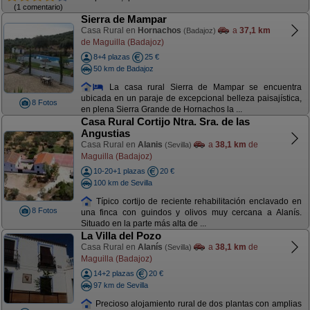
(1 comentario)
Sierra de Mampar
Casa Rural en
Hornachos
a
37,1 km
(Badajoz)
de Maguilla (Badajoz)
8+4 plazas
25 €
50 km de Badajoz
La casa rural Sierra de Mampar se encuentra
ubicada en un paraje de excepcional belleza paisajística,
8 Fotos
en plena Sierra Grande de Hornachos la ...
Casa Rural Cortijo Ntra. Sra. de las
Angustias
Casa Rural en
Alanis
a
38,1 km
de
(Sevilla)
Maguilla (Badajoz)
10-20+1 plazas
20 €
100 km de Sevilla
Típico cortijo de reciente rehabilitación enclavado en
8 Fotos
una finca con guindos y olivos muy cercana a Alanís.
Situado en la parte más alta de ...
La Villa del Pozo
Casa Rural en
Alanís
a
38,1 km
de
(Sevilla)
Maguilla (Badajoz)
14+2 plazas
20 €
97 km de Sevilla
Precioso alojamiento rural de dos plantas con amplias