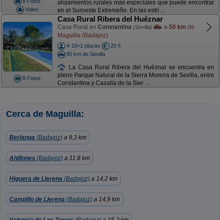
8 Fotos
alojamientos rurales más especiales que puede encontrar
Video
en el Suroeste Extremeño. En las estri ...
Casa Rural Ribera del Huéznar
Casa Rural en
Constantina
a
50 km
de
(Sevilla)
Maguilla (Badajoz)
4-10+1 plazas
20 €
90 km de Sevilla
La Casa Rural Ribera del Huéznar se encuentra en
pleno Parque Natural de la Sierra Morena de Sevilla, entre
8 Fotos
Constantina y Cazalla de la Sier ...
Cerca de Maguilla:
Berlanga
(Badajoz)
a 9,3 km
Ahillones
(Badajoz)
a 11,8 km
Higuera de Llerena
(Badajoz)
a 14,2 km
Campillo de Llerena
(Badajoz)
a 14,9 km