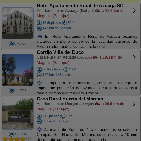
Hotel Apartamento Rural de Azuaga SC
Apartamento en
Azuaga
a
18,2 km
de
(Badajoz)
Maguilla (Badajoz)
18+9 plazas
50 €
147 km de Badajoz
En Hotel Apartamento Rural de Azuaga estamos
situados en pleno centro de la localidad pacense de
8 Fotos
Azuaga, otorgando así al viajero la posibil ...
Cortijo Viña del Duco
Casa Rural en
Azuaga
a
19,3 km
de
(Badajoz)
Maguilla (Badajoz)
6-8+2 plazas
20 €
140 km de Badajoz
Cortijo familiar rehabilitado, cerca de la alegre e
importante población de Azuaga. Ideal para descansar
8 Fotos
todo el tiempo que requiera. Próxim ...
Casa Rural Huerta del Moreno
Apartamento en
Usagre
a
26,6 km
de
(Badajoz)
Maguilla (Badajoz)
4+2 plazas
13 €
90 km de Badajoz
Apartamento Rural de 4 a 6 personas situado en
8 Fotos
Campiña Sur. Huerta del Moreno es una casa, a 10 min
del pueblo, que está en una huerta de la ...