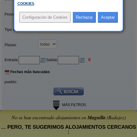
COOKIES
.
Provincias/Islas:
Tipo alquiler:
Plazas:
X
Entrada:
Salida:
Fechas más buscadas
pueblo:
MÁS FILTROS
No se han encontrado alojamientos en
Maguilla
(Badajoz)
... PERO, TE SUGERIMOS ALOJAMIENTOS CERCANOS
: