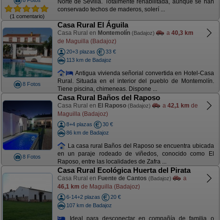
8 Fotos
Norte de Sevilla. Totalmente rehabilitada, aunque se han
conservado techos de maderos, solerí ...
(1 comentario)
Casa Rural El Águila
Casa Rural en
Montemolín
a
40,3 km
(Badajoz)
de Maguilla (Badajoz)
20+3 plazas
33 €
113 km de Badajoz
Antigua vivienda señorial convertida en Hotel-Casa
Rural. Situada en el interior del pueblo de Montemolín.
8 Fotos
Tiene piscina, chimeneas. Dispone ...
Casa Rural Baños del Raposo
Casa Rural en
El Raposo
a
42,1 km
de
(Badajoz)
Maguilla (Badajoz)
8+4 plazas
30 €
86 km de Badajoz
La casa rural Baños del Raposo se encuentra ubicada
en un paraje rodeado de viñedos, conocido como El
8 Fotos
Raposo, entre las localidades de Zafra ...
Casa Rural Ecológica Huerta del Pirata
Casa Rural en
Fuente de Cantos
a
(Badajoz)
46,1 km
de Maguilla (Badajoz)
6-14+2 plazas
20 €
107 km de Badajoz
Ideal para desconectar en compañía de familia o