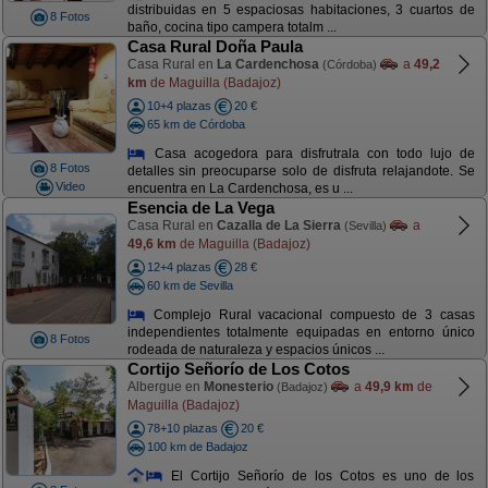
distribuidas en 5 espaciosas habitaciones, 3 cuartos de
8 Fotos
baño, cocina tipo campera totalm ...
Casa Rural Doña Paula
Casa Rural en
La Cardenchosa
a
49,2
(Córdoba)
km
de Maguilla (Badajoz)
10+4 plazas
20 €
65 km de Córdoba
Casa acogedora para disfrutrala con todo lujo de
8 Fotos
detalles sin preocuparse solo de disfruta relajandote. Se
Video
encuentra en La Cardenchosa, es u ...
Esencia de La Vega
Casa Rural en
Cazalla de La Sierra
a
(Sevilla)
49,6 km
de Maguilla (Badajoz)
12+4 plazas
28 €
60 km de Sevilla
Complejo Rural vacacional compuesto de 3 casas
independientes totalmente equipadas en entorno único
8 Fotos
rodeada de naturaleza y espacios únicos ...
Cortijo Señorío de Los Cotos
Albergue en
Monesterio
a
49,9 km
de
(Badajoz)
Maguilla (Badajoz)
78+10 plazas
20 €
100 km de Badajoz
El Cortijo Señorío de los Cotos es uno de los