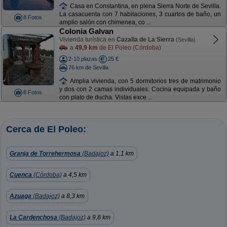
Casa en Constantina, en plena Sierra Norte de Sevilla.
La casacuenta con 7 habitaciones, 3 cuartos de baño, un
8 Fotos
amplio salón con chimenea, co ...
Colonia Galvan
Vivienda turística en
Cazalla de La Sierra
(Sevilla)
a
49,9 km
de El Poleo (Córdoba)
2-10 plazas
25 €
76 km de Sevilla
Amplia vivienda, con 5 dormitorios tres de matrimonio
y dos con 2 camas individuales. Cocina equipada y baño
8 Fotos
con plato de ducha. Vistas exce ...
Cerca de El Poleo:
Granja de Torrehermosa
(Badajoz)
a 1,1 km
Cuenca
(Córdoba)
a 4,5 km
Azuaga
(Badajoz)
a 8,3 km
La Cardenchosa
(Badajoz)
a 9,8 km