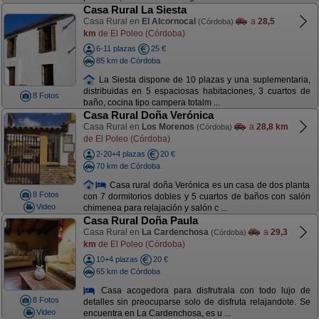
Casa Rural La Siesta
Casa Rural en
El Alcornocal
a
28,5
(Córdoba)
km
de El Poleo (Córdoba)
6-11 plazas
25 €
85 km de Córdoba
La Siesta dispone de 10 plazas y una suplementaria,
distribuidas en 5 espaciosas habitaciones, 3 cuartos de
8 Fotos
baño, cocina tipo campera totalm ...
Casa Rural Doña Verónica
Casa Rural en
Los Morenos
a
28,8 km
(Córdoba)
de El Poleo (Córdoba)
2-20+4 plazas
20 €
70 km de Córdoba
Casa rural doña Verónica es un casa de dos planta
8 Fotos
con 7 dormitorios dobles y 5 cuartos de baños con salón
Video
chimenea para relajación y salón c ...
Casa Rural Doña Paula
Casa Rural en
La Cardenchosa
a
29,3
(Córdoba)
km
de El Poleo (Córdoba)
10+4 plazas
20 €
65 km de Córdoba
Casa acogedora para disfrutrala con todo lujo de
8 Fotos
detalles sin preocuparse solo de disfruta relajandote. Se
Video
encuentra en La Cardenchosa, es u ...