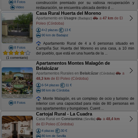
8 Fotos
construcción premiado por su valiosa recuperación y
Video
restauración, se encuentra ubicada dentro d ...
Casa Rural Huerta del Moreno
Apartamento en
Usagre
a
47 km
de El
(Badajoz)
Poleo (Córdoba)
4+2 plazas
13 €
90 km de Badajoz
Apartamento Rural de 4 a 6 personas situado en
8 Fotos
Campiña Sur. Huerta del Moreno es una casa, a 10 min
del pueblo, que está en una huerta de la ...
(1 comentario)
Apartamentos Montes Malagón de
Belalcázar
Apartamentos Rurales en
Belalcázar
a
(Córdoba)
48,3 km
de El Poleo (Córdoba)
6-54 plazas
11 €
98 km de Córdoba
Monte Malagón, es un complejo de ocio y turismo de
8 Fotos
interior con una capacidad para más de 80 personas en
sus apartamentos y bungalows. Cuent ...
Cartojal Rural - La Cuadra
Casa Rural en
Constantina
a
48,4 km
(Sevilla)
de El Poleo (Córdoba)
4 plazas
30 €
80 km de Sevilla