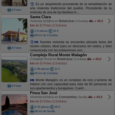
Es un alojamiento procedente de la rahabilitación de
una vivienda tradicional del pueblo. Procedente de la
8 Fotos
vivienda de una de las familias m ...
Santa Clara
Vivienda turística en
Belalcázar
a
48,5
(Córdoba)
km
de El Poleo (Córdoba)
2-6 plazas
25 €
98 km de Córdoba
Nuestra vivienda se encuentra ubicada fuera del
núcleo urbano, ideal para un descanso sin ruidos, y bien
8 Fotos
comunicada con las poblaciones cerc ...
Complejo Rural Monte Malagón
Complejo Rural en
Belalcázar
a
48,6
(Córdoba)
km
de El Poleo (Córdoba)
2-96 plazas
11 €
90 km de Córdoba
Monte Malagón, es un complejo de ocio y turismo de
interior con una capacidad para más de 80 personas en
8 Fotos
sus apartamentos y bungalows. Cuent ...
Finca San José
Vivienda turística en
Constantina
a
49,9
(Sevilla)
km
de El Poleo (Córdoba)
8-20 plazas
45 €
88 km de Sevilla