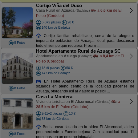
Cortijo Viña del Duco
Casa Rural en
Azuaga
a
6,6 km
de El
(Badajoz)
Poleo (Córdoba)
6-8+2 plazas
20 €
140 km de Badajoz
Cortijo familiar rehabilitado, cerca de la alegre e
importante población de Azuaga. Ideal para descansar
8 Fotos
todo el tiempo que requiera. Próxim ...
Hotel Apartamento Rural de Azuaga SC
Apartamento en
Azuaga
a
8,4 km
de El
(Badajoz)
Poleo (Córdoba)
18+9 plazas
50 €
147 km de Badajoz
En Hotel Apartamento Rural de Azuaga estamos
situados en pleno centro de la localidad pacense de
8 Fotos
Azuaga, otorgando así al viajero la posibil ...
Casa La Montera
Vivienda turística en
El Alcornocal
a
(Córdoba)
28,5 km
de El Poleo (Córdoba)
2-11+2 plazas
13 €
83 km de Córdoba
Bonita casa situada en la aldea El Alcornocal, aldea
perteneciente a Fuenteobejuna. Con capacidad para 11
8 Fotos
personas, en un entorno inigualabl ...