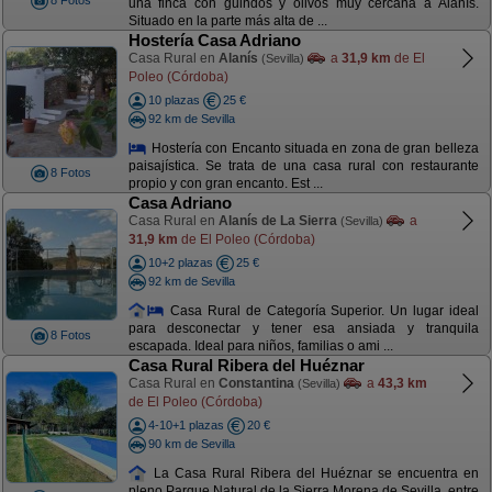
8 Fotos
una finca con guindos y olivos muy cercana a Alanís.
Situado en la parte más alta de ...
Hostería Casa Adriano
Casa Rural en
Alanís
a
31,9 km
de El
(Sevilla)
Poleo (Córdoba)
10 plazas
25 €
92 km de Sevilla
Hostería con Encanto situada en zona de gran belleza
paisajística. Se trata de una casa rural con restaurante
8 Fotos
propio y con gran encanto. Est ...
Casa Adriano
Casa Rural en
Alanís de La Sierra
a
(Sevilla)
31,9 km
de El Poleo (Córdoba)
10+2 plazas
25 €
92 km de Sevilla
Casa Rural de Categoría Superior. Un lugar ideal
para desconectar y tener esa ansiada y tranquila
8 Fotos
escapada. Ideal para niños, familias o ami ...
Casa Rural Ribera del Huéznar
Casa Rural en
Constantina
a
43,3 km
(Sevilla)
de El Poleo (Córdoba)
4-10+1 plazas
20 €
90 km de Sevilla
La Casa Rural Ribera del Huéznar se encuentra en
pleno Parque Natural de la Sierra Morena de Sevilla, entre