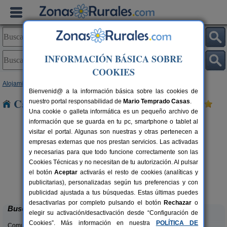
INFORMACIÓN BÁSICA SOBRE
COOKIES
Alojamientos
>
Andalucía
>
Córdoba
> El Poleo
Bienvenid@ a la información básica sobre las cookies de
Casas Rurales cerca de El Poleo
nuestro portal responsabilidad de
Mario Temprado Casas
.
Una cookie o galleta informática es un pequeño archivo de
información que se guarda en tu pc, smartphone o tablet al
visitar el portal. Algunas son nuestras y otras pertenecen a
empresas externas que nos prestan servicios. Las activadas
y necesarias para que todo funcione correctamente son las
Cookies Técnicas y no necesitan de tu autorización. Al pulsar
el botón
Aceptar
activarás el resto de cookies (analíticas y
Casa El Viso
rs.
4 pers.
publicitarias), personalizadas según tus preferencias y con
 €
30 €
Rute (Córdoba)
desde
publicidad ajustada a tus búsquedas. Estas últimas puedes
desactivarlas por completo pulsando el botón
Rechazar
o
Buscar
elegir su activación/desactivación desde “Configuración de
Cookies”. Más información en nuestra
POLÍTICA DE
Comunidades: