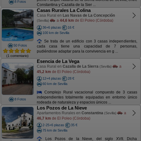
8 Fotos
Constantina y Cazalla de la Sier ...
Casas Rurales La Colina
Casa Rural en
Las Navas de La Concepción
a
44,6 km
de El Poleo (Córdoba)
(Sevilla)
36+6 plazas
16 €
100 km de Sevilla
Se trata de un edificio con 3 casas independientes,
50 Fotos
cada casa tiene una capacidad de 7 personas,
pudiéndose adaptar para la convivencia en g ...
(1 comentario)
Esencia de La Vega
Casa Rural en
Cazalla de La Sierra
a
(Sevilla)
45,2 km
de El Poleo (Córdoba)
12+4 plazas
28 €
60 km de Sevilla
Complejo Rural vacacional compuesto de 3 casas
independientes totalmente equipadas en entorno único
8 Fotos
rodeada de naturaleza y espacios únicos ...
Los Pozos de La Nieve
Apartamentos Rurales en
Constantina
a
(Sevilla)
46,7 km
de El Poleo (Córdoba)
2-25+6 plazas
35 €
75 km de Sevilla
Los Pozos de la Nieve, del siglo XVII. Dicha