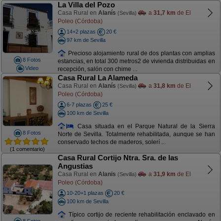
La Villa del Pozo
Casa Rural en
Alanís
a
31,7 km
de El
(Sevilla)
Poleo (Córdoba)
14+2 plazas
20 €
97 km de Sevilla
Precioso alojamiento rural de dos plantas con amplias
8 Fotos
estancias, en total 300 metros2 de vivienda distribuidas en
Video
recepción, salón con chime ...
Casa Rural La Alameda
Casa Rural en
Alanís
a
31,8 km
de El
(Sevilla)
Poleo (Córdoba)
6-7 plazas
25 €
100 km de Sevilla
Casa situada en el Parque Natural de la Sierra
8 Fotos
Norte de Sevilla. Totalmente rehabilitada, aunque se han
conservado techos de maderos, solerí ...
(1 comentario)
Casa Rural Cortijo Ntra. Sra. de las
Angustias
Casa Rural en
Alanis
a
31,9 km
de El
(Sevilla)
Poleo (Córdoba)
10-20+1 plazas
20 €
100 km de Sevilla
Típico cortijo de reciente rehabilitación enclavado en