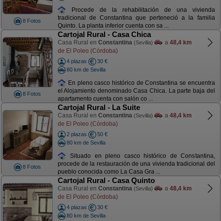
Procede de la rehabilitación de una vivienda
tradicional de Constantina que perteneció a la familia
8 Fotos
Quinto. La planta inferior cuenta con sa ...
Cartojal Rural - Casa Chica
Casa Rural en
Constantina
a
48,4 km
(Sevilla)
de El Poleo (Córdoba)
4 plazas
30 €
80 km de Sevilla
En pleno casco histórico de Constantina se encuentra
el Alojamiento denominado Casa Chica. La parte baja del
8 Fotos
apartamento cuenta con salón co ...
Cartojal Rural - La Suite
Casa Rural en
Constantina
a
48,4 km
(Sevilla)
de El Poleo (Córdoba)
2 plazas
50 €
80 km de Sevilla
Situado en pleno casco histórico de Constantina,
procede de la restauración de una vivienda tradicional del
8 Fotos
pueblo conocida como La Casa Gra ...
Cartojal Rural - Casa Quinto
Casa Rural en
Constantina
a
48,4 km
(Sevilla)
de El Poleo (Córdoba)
4 plazas
30 €
80 km de Sevilla