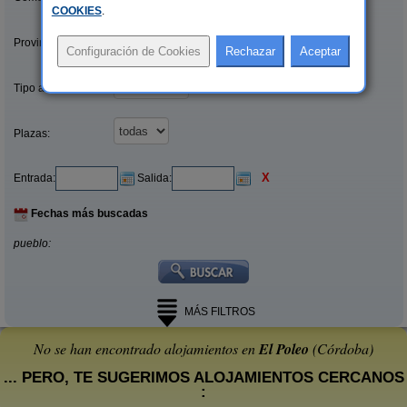
COOKIES
.
Provincias/Islas:
Tipo alquiler:
Plazas:
X
Entrada:
Salida:
Fechas más buscadas
pueblo:
MÁS FILTROS
No se han encontrado alojamientos en
El Poleo
(Córdoba)
... PERO, TE SUGERIMOS ALOJAMIENTOS CERCANOS
: