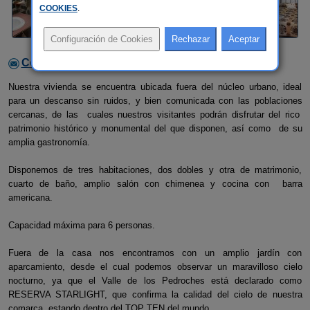
COOKIES
.
Contactar con el alojamiento
Nuestra vivienda se encuentra ubicada fuera del núcleo urbano, ideal
para un descanso sin ruidos, y bien comunicada con las poblaciones
cercanas, de las cuales nuestros visitantes podrán disfrutar del rico
patrimonio histórico y monumental del que disponen, así como de su
amplia gastronomía.
Disponemos de tres habitaciones, dos dobles y otra de matrimonio,
cuarto de baño, amplio salón con chimenea y cocina con barra
americana.
Capacidad máxima para 6 personas.
Fuera de la casa nos encontramos con un amplio jardín con
aparcamiento, desde el cual podemos observar un maravilloso cielo
nocturno, ya que el Valle de los Pedroches está declarado como
RESERVA STARLIGHT, que confirma la calidad del cielo de nuestra
comarca, estando dentro del TOP TEN del mundo.