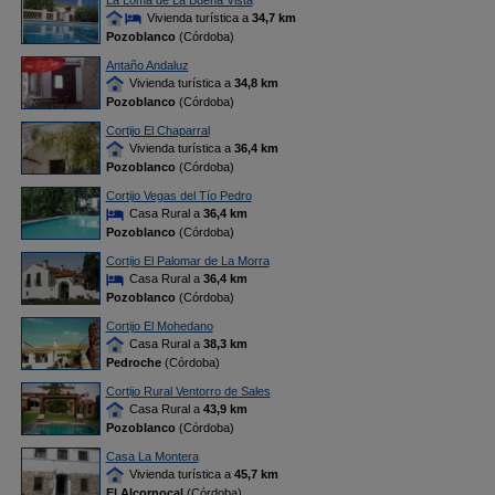
La Loma de La Buena Vista
Vivienda turística a
34,7 km
Pozoblanco
(Córdoba)
Antaño Andaluz
Vivienda turística a
34,8 km
Pozoblanco
(Córdoba)
Cortijo El Chaparral
Vivienda turística a
36,4 km
Pozoblanco
(Córdoba)
Cortijo Vegas del Tío Pedro
Casa Rural a
36,4 km
Pozoblanco
(Córdoba)
Cortijo El Palomar de La Morra
Casa Rural a
36,4 km
Pozoblanco
(Córdoba)
Cortijo El Mohedano
Casa Rural a
38,3 km
Pedroche
(Córdoba)
Cortijo Rural Ventorro de Sales
Casa Rural a
43,9 km
Pozoblanco
(Córdoba)
Casa La Montera
Vivienda turística a
45,7 km
El Alcornocal
(Córdoba)