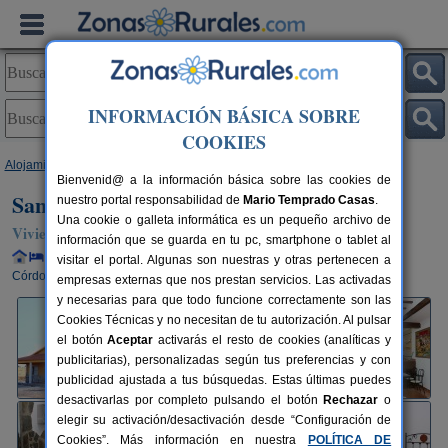
INFORMACIÓN BÁSICA SOBRE
COOKIES
Alojamientos
>
Andalucía
>
Córdoba
>
Belalcázar
> Santa Clara
Bienvenid@ a la información básica sobre las cookies de
Santa Clara
nuestro portal responsabilidad de
Mario Temprado Casas
.
Una cookie o galleta informática es un pequeño archivo de
Vivienda turística en Belalcázar (Córdoba)
información que se guarda en tu pc, smartphone o tablet al
Alquiler completo y por habitaciones
2-6 plazas
98 km de
visitar el portal. Algunas son nuestras y otras pertenecen a
Córdoba
empresas externas que nos prestan servicios. Las activadas
y necesarias para que todo funcione correctamente son las
Cookies Técnicas y no necesitan de tu autorización. Al pulsar
el botón
Aceptar
activarás el resto de cookies (analíticas y
publicitarias), personalizadas según tus preferencias y con
publicidad ajustada a tus búsquedas. Estas últimas puedes
desactivarlas por completo pulsando el botón
Rechazar
o
elegir su activación/desactivación desde “Configuración de
Cookies”. Más información en nuestra
POLÍTICA DE