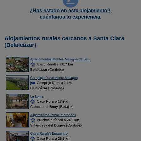
¿Has estado en este alojamiento?,
cuéntanos tu experiencia.
Alojamientos rurales cercanos a Santa Clara
(Belalcázar)
Apartamentos Montes Malagón de Be...
Apart. Rurales a
0,7 km
Belalcázar
(Córdoba)
Complejo Rural Monte Malagón
Complejo Rural a
1 km
Belalcázar
(Córdoba)
La Loma
Casa Rural a
17,9 km
Cabeza del Buey
(Badajoz)
Alojamientos Rural Pedroches
Vivienda turística a
24,2 km
Villanueva del Duque
(Córdoba)
Casa Rural Al Encuentro
Casa Rural a
26,5 km