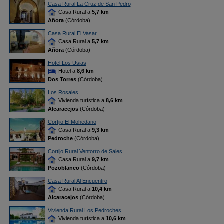
Casa Rural La Cruz de San Pedro
Casa Rural a
5,7 km
Añora
(Córdoba)
Casa Rural El Vasar
Casa Rural a
5,7 km
Añora
(Córdoba)
Hotel Los Usias
Hotel a
8,6 km
Dos Torres
(Córdoba)
Los Rosales
Vivienda turística a
8,6 km
Alcaracejos
(Córdoba)
Cortijo El Mohedano
Casa Rural a
9,3 km
Pedroche
(Córdoba)
Cortijo Rural Ventorro de Sales
Casa Rural a
9,7 km
Pozoblanco
(Córdoba)
Casa Rural Al Encuentro
Casa Rural a
10,4 km
Alcaracejos
(Córdoba)
Vivienda Rural Los Pedroches
Vivienda turística a
10,6 km