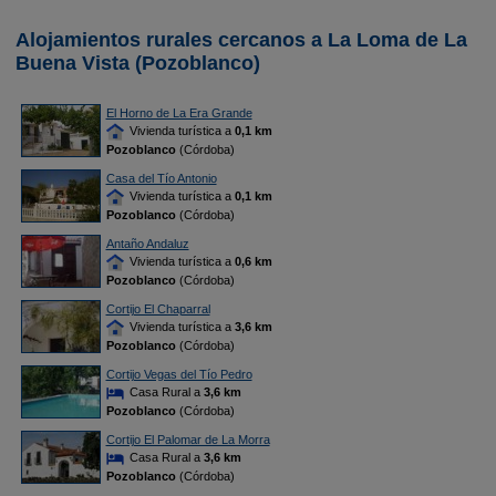
Alojamientos rurales cercanos a La Loma de La
Buena Vista (Pozoblanco)
El Horno de La Era Grande
Vivienda turística a
0,1 km
Pozoblanco
(Córdoba)
Casa del Tío Antonio
Vivienda turística a
0,1 km
Pozoblanco
(Córdoba)
Antaño Andaluz
Vivienda turística a
0,6 km
Pozoblanco
(Córdoba)
Cortijo El Chaparral
Vivienda turística a
3,6 km
Pozoblanco
(Córdoba)
Cortijo Vegas del Tío Pedro
Casa Rural a
3,6 km
Pozoblanco
(Córdoba)
Cortijo El Palomar de La Morra
Casa Rural a
3,6 km
Pozoblanco
(Córdoba)