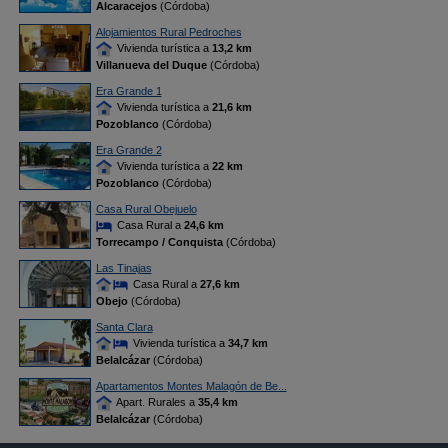
Alcaracejos
(Córdoba)
Alojamientos Rural Pedroches
Vivienda turística a
13,2 km
Villanueva del Duque
(Córdoba)
Era Grande 1
Vivienda turística a
21,6 km
Pozoblanco
(Córdoba)
Era Grande 2
Vivienda turística a
22 km
Pozoblanco
(Córdoba)
Casa Rural Obejuelo
Casa Rural a
24,6 km
Torrecampo / Conquista
(Córdoba)
Las Tinajas
Casa Rural a
27,6 km
Obejo
(Córdoba)
Santa Clara
Vivienda turística a
34,7 km
Belalcázar
(Córdoba)
Apartamentos Montes Malagón de Be...
Apart. Rurales a
35,4 km
Belalcázar
(Córdoba)