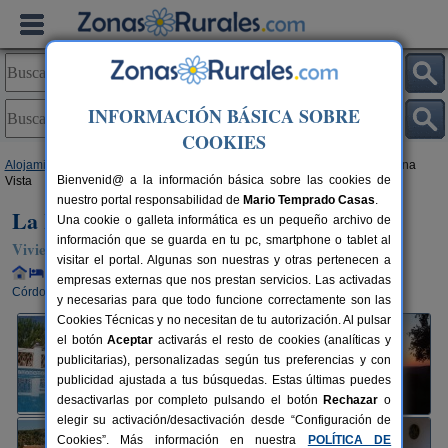
INFORMACIÓN BÁSICA SOBRE
COOKIES
Alojamientos
>
Andalucía
>
Córdoba
>
Pozoblanco
> La Loma de La Buena
Bienvenid@ a la información básica sobre las cookies de
Vista
nuestro portal responsabilidad de
Mario Temprado Casas
.
La Loma de La Buena Vista
Una cookie o galleta informática es un pequeño archivo de
información que se guarda en tu pc, smartphone o tablet al
Vivienda turística en Pozoblanco (Córdoba)
visitar el portal. Algunas son nuestras y otras pertenecen a
Alquiler completo y por habitaciones
2-12 plazas
50 km de
empresas externas que nos prestan servicios. Las activadas
Córdoba
y necesarias para que todo funcione correctamente son las
Cookies Técnicas y no necesitan de tu autorización. Al pulsar
el botón
Aceptar
activarás el resto de cookies (analíticas y
publicitarias), personalizadas según tus preferencias y con
publicidad ajustada a tus búsquedas. Estas últimas puedes
desactivarlas por completo pulsando el botón
Rechazar
o
elegir su activación/desactivación desde “Configuración de
Cookies”. Más información en nuestra
POLÍTICA DE