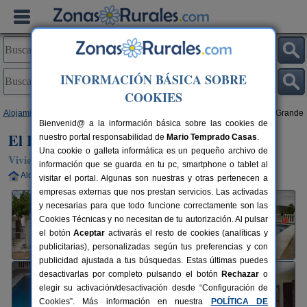
INFORMACIÓN BÁSICA SOBRE
COOKIES
Alojamientos
>
Andalucía
>
Córdoba
>
Pozoblanco
> El Horno de La Era Grande
Bienvenid@ a la información básica sobre las cookies de
El Horno de La Era Grande
nuestro portal responsabilidad de
Mario Temprado Casas
.
Una cookie o galleta informática es un pequeño archivo de
Vivienda turística en Pozoblanco (Córdoba)
información que se guarda en tu pc, smartphone o tablet al
Alquiler completo
6+2 plazas
50 km de Córdoba
visitar el portal. Algunas son nuestras y otras pertenecen a
empresas externas que nos prestan servicios. Las activadas
y necesarias para que todo funcione correctamente son las
Cookies Técnicas y no necesitan de tu autorización. Al pulsar
el botón
Aceptar
activarás el resto de cookies (analíticas y
publicitarias), personalizadas según tus preferencias y con
publicidad ajustada a tus búsquedas. Estas últimas puedes
desactivarlas por completo pulsando el botón
Rechazar
o
elegir su activación/desactivación desde “Configuración de
Cookies”. Más información en nuestra
POLÍTICA DE