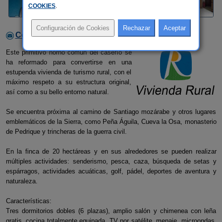
COOKIES
.
Contactar con el alojamiento
Este primitivo horno común del caserío se
ha reformado para convertirse en una
estupenda vivienda de turismo rural, con el
máximo respeto a su estructura original,
así como a su bello entorno natural.
Se encuentra próxima al camino de Santiago mozárabe y otros lugares
emblemáticos de la Sierra, como Peña Águila, Cueva la Osa, monasterio
de Pedrique y trincheras de la guerra civil.
En la finca de 20 hectáreas y en sus alrededores se pueden realizar
múltiples actividades: senderismo, pesca, caza, búsqueda de setas y
espárragos, actividades acuáticas, golf, pádel, deportes de aventura y
naturaleza.
Características:
Tres dormitorios dobles (6 plazas), amplio salón y chimenea con leña
gratis, cocina totalmente equipada, TV por satélite, menaje, microondas,