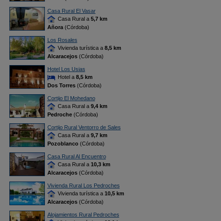
Casa Rural El Vasar
Casa Rural a
5,7 km
Añora
(Córdoba)
Los Rosales
Vivienda turística a
8,5 km
Alcaracejos
(Córdoba)
Hotel Los Usias
Hotel a
8,5 km
Dos Torres
(Córdoba)
Cortijo El Mohedano
Casa Rural a
9,4 km
Pedroche
(Córdoba)
Cortijo Rural Ventorro de Sales
Casa Rural a
9,7 km
Pozoblanco
(Córdoba)
Casa Rural Al Encuentro
Casa Rural a
10,3 km
Alcaracejos
(Córdoba)
Vivienda Rural Los Pedroches
Vivienda turística a
10,5 km
Alcaracejos
(Córdoba)
Alojamientos Rural Pedroches