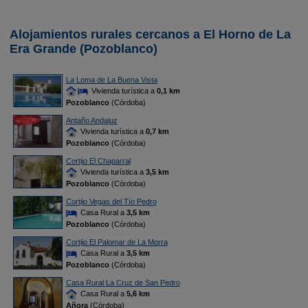
Alojamientos rurales cercanos a El Horno de La
Era Grande (Pozoblanco)
La Loma de La Buena Vista
Vivienda turística a
0,1 km
Pozoblanco
(Córdoba)
Antaño Andaluz
Vivienda turística a
0,7 km
Pozoblanco
(Córdoba)
Cortijo El Chaparral
Vivienda turística a
3,5 km
Pozoblanco
(Córdoba)
Cortijo Vegas del Tío Pedro
Casa Rural a
3,5 km
Pozoblanco
(Córdoba)
Cortijo El Palomar de La Morra
Casa Rural a
3,5 km
Pozoblanco
(Córdoba)
Casa Rural La Cruz de San Pedro
Casa Rural a
5,6 km
Añora
(Córdoba)