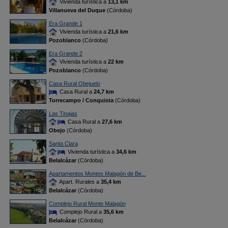
Vivienda turística a
13,1 km
Villanueva del Duque
(Córdoba)
Era Grande 1
Vivienda turística a
21,6 km
Pozoblanco
(Córdoba)
Era Grande 2
Vivienda turística a
22 km
Pozoblanco
(Córdoba)
Casa Rural Obejuelo
Casa Rural a
24,7 km
Torrecampo / Conquista
(Córdoba)
Las Tinajas
Casa Rural a
27,6 km
Obejo
(Córdoba)
Santa Clara
Vivienda turística a
34,6 km
Belalcázar
(Córdoba)
Apartamentos Montes Malagón de Be...
Apart. Rurales a
35,4 km
Belalcázar
(Córdoba)
Complejo Rural Monte Malagón
Complejo Rural a
35,6 km
Belalcázar
(Córdoba)