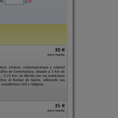
ida:
X
30 €
pers/noche
ces rústicos, contemporáneos y colonial
gráfico de Extremadura. Situado a 5 Km de
. c., A 22 Km. de Mérida con sus numerosos
a el festival de teatro, utilizando sus
quitectura civil y religiosa.
35 €
pers/noche