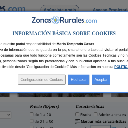
Anúnciate gratis
Acceso Propietar
Busca por pueblo
INFORMACIÓN BÁSICA SOBRE COOKIES
detorres
de Valdetorres
de nuestro portal responsabilidad de
Mario Temprado Casas
.
o de información que se guarda en tu pc, smartphone o tablet al visitar el port
ecesarias para que todo funcione correctamente son las Cookies Técnicas y no ne
rias), personalizadas según tus preferencias y con publicidad ajustada a tus búsq
sactivación desde “Configuración de Cookies”. Más información en nuestra
POLÍTI
Casa Rural El Portezuelo
2-7 pers.
25 €
Fuenlabrada de Los Montes
C
2 pers.
desde
20 €
(Badajoz)
e
Precio (€/pers)
Características
de 1 a 20
Piscina
Admite animales
de 21 a 30
Mostrar más características