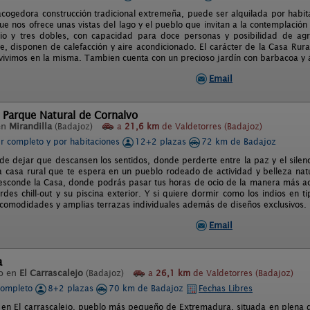
acogedora construcción tradicional extremeña, puede ser alquilada por habit
ue nos ofrece unas vistas del lago y el pueblo que invitan a la contemplación 
io y tres dobles, con capacidad para doce personas y posibilidad de ag
e, disponen de calefacción y aire acondicionado. El carácter de la Casa Rur
 vivimos en la misma. Tambien cuenta con un precioso jardín con barbacoa y á
Email
 Parque Natural de Cornalvo
en
Mirandilla
(Badajoz)
a
21,6 km
de Valdetorres (Badajoz)
er completo y por habitaciones
12+2 plazas
72 km de Badajoz
de dejar que descansen los sentidos, donde perderte entre la paz y el silenci
na casa rural que te espera en un pueblo rodeado de actividad y belleza natur
esconde la Casa, donde podrás pasar tus horas de ocio de la manera más ac
rdes chill-out y su piscina exterior. Y si quiere dormir como los indios en t
 comodidades y amplias terrazas individuales además de diseños exclusivos.
Email
a
o en
El Carrascalejo
(Badajoz)
a
26,1 km
de Valdetorres (Badajoz)
completo
8+2 plazas
70 km de Badajoz
Fechas Libres
 en El carrascalejo, pueblo más pequeño de Extremadura, situada en plena