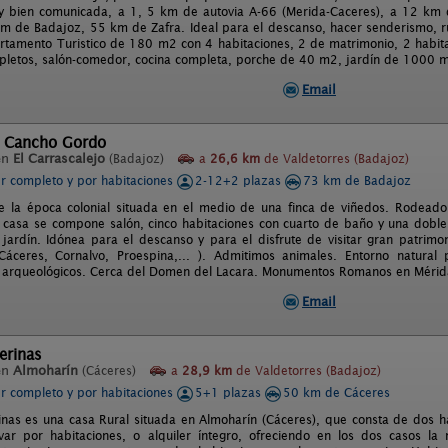
uy bien comunicada, a 1, 5 km de autovia A-66 (Merida-Caceres), a 12 k
 km de Badajoz, 55 km de Zafra. Ideal para el descanso, hacer senderismo, rut
rtamento Turistico de 180 m2 con 4 habitaciones, 2 de matrimonio, 2 habit
letos, salón-comedor, cocina completa, porche de 40 m2, jardín de 1000 m2
Email
l Cancho Gordo
en
El Carrascalejo
(Badajoz)
a
26,6 km
de Valdetorres (Badajoz)
er completo y por habitaciones
2-12+2 plazas
73 km de Badajoz
e la época colonial situada en el medio de una finca de viñedos. Rodead
a casa se compone salón, cinco habitaciones con cuarto de baño y una dobl
 jardín. Idónea para el descanso y para el disfrute de visitar gran patrimo
Cáceres, Cornalvo, Proespina,... ). Admitimos animales. Entorno natural
arqueológicos. Cerca del Domen del Lacara. Monumentos Romanos en Mérida
Email
uerinas
en
Almoharín
(Cáceres)
a
28,9 km
de Valdetorres (Badajoz)
er completo y por habitaciones
5+1 plazas
50 km de Cáceres
rinas es una casa Rural situada en Almoharín (Cáceres), que consta de dos ha
var por habitaciones, o alquiler íntegro, ofreciendo en los dos casos l