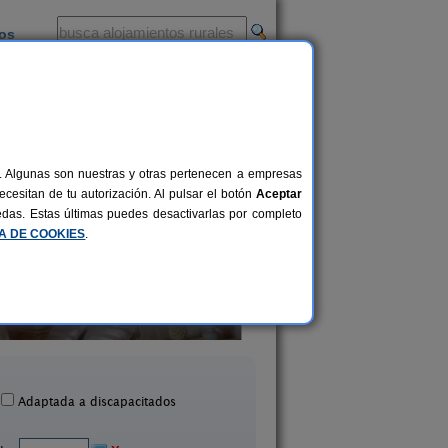
ios
-
al. Algunas son nuestras y otras pertenecen a empresas
cesitan de tu autorización. Al pulsar el botón
Aceptar
uedas. Estas últimas puedes desactivarlas por completo
CA DE COOKIES
.
Casa Rural Ecológica Hu
asa Rural Cancho Gordo
Pirata
2-12+2 pers.
22 €
El Carrascalejo (Badajoz)
Fuente de Cantos (Bad
desde
Adaptada a discapacitados