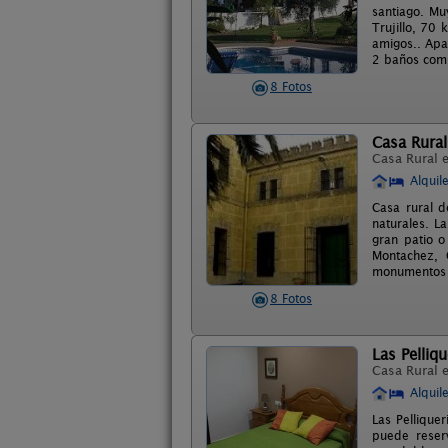
santiago. M
Trujillo, 70
amigos.. Apa
2 baños comp
8 Fotos
Casa Rura
Casa Rural 
Alquil
Casa rural d
naturales. L
gran patio o
Montachez, 
monumentos 
8 Fotos
Las Pelliq
Casa Rural 
Alquil
Las Pellique
puede reser