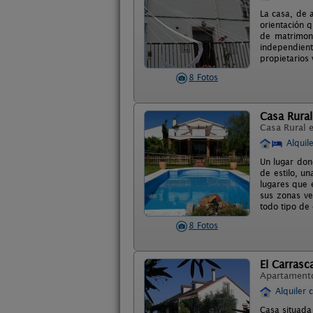
La casa, de 
orientación q
de matrimon
independient
propietarios
8 Fotos
Casa Rural
Casa Rural 
Alquil
Un lugar don
de estilo, u
lugares que 
sus zonas ve
todo tipo de
8 Fotos
El Carrasc
Apartament
Alquiler 
Casa situada