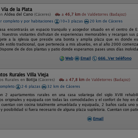
 Vía de la Plata
en
Aldea del Cano
(Cáceres)
a
46,7 km
de Valdetorres (Badajoz)
er completo y por habitaciones
10+3 plazas
20 km de Cáceres
asa encontrarás un espacio tranquilo y acogedor situado en el centro de
. Nuestros visitantes disfrutan de experiencias memorables y recargan sus pi
rjete a la iglesia que preside una bonita y amplia plaza que es donde e
 de estilo tradicional, que pertenecía a mis abuelos, en al año 2000 comenz
Dispone de de dos plantas y patio donde esperamos pases unos días inolvida
Web
Email
666..Ver teléfono
os Rurales Villa Vieja
os Rurales en
Botija
(Cáceres)
a
47,8 km
de Valdetorres (Badajoz)
completo
2-6 plazas
32 km de Cáceres
n 2 apartamentos rurales en una casa solariega del siglo XVIII rehabi
cos originales y equipada con todas las comodidades y el confort de hoy en 
 cuentan con cocina totalmente amueblada y equipada, 2 baños cada uno y
y posibilidad si fuera necesario de alguna plaza supletoria. Cuentan con pati
Email