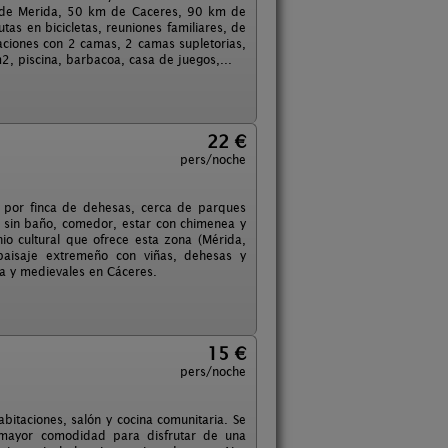
m de Merida, 50 km de Caceres, 90 km de
as en bicicletas, reuniones familiares, de
aciones con 2 camas, 2 camas supletorias,
, piscina, barbacoa, casa de juegos,...
22 €
pers/noche
o por finca de dehesas, cerca de parques
e sin baño, comedor, estar con chimenea y
nio cultural que ofrece esta zona (Mérida,
 paisaje extremeño con viñas, dehesas y
 y medievales en Cáceres.
15 €
pers/noche
bitaciones, salón y cocina comunitaria. Se
a mayor comodidad para disfrutar de una