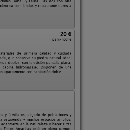
ciones Isabel, y Laura. Las dos con Aire
céntrica con tiendas y restaurante-bares a
20 €
pers/noche
ateriales de primera calidad y cuidada
ada, que conserva su piedra natural. Ideal
nes dobles, con televisión pantalla plana,
on cabina hidromasaje. Disponen de una
un apartamento con habitación doble.
s y familiares, alejado de poblaciones y
na estupenda y muchos espacios amplios,
adentrarte en la naturaleza y hacer rutas
ca Flores Amarillas está en pleno campo,