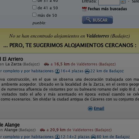
de 31 a 40
Entrada:
-
Sal
de 41 a 50
Fechas más buscadas
más de 50
pueblo:
No se han encontrado alojamientos en
Valdetorres
(Badajoz)
... PERO, TE SUGERIMOS ALOJAMIENTOS CERCANOS :
 El Arriero
 en
La Zarza
(Badajoz)
a
16,5 km
de Valdetorres (Badajoz)
er completo y por habitaciones
16+4 plazas
22 km de Badajoz
va construcción, en el que se observa una decoración trabajada con mati
 ambiente acogedor. Ubicado en la localidad de la Zarza, en el centro geo
r de numerosa afluencia de visitantes por su balneario romano del siglo III d
visitados todo el año y más acentuado en época estival cuando se celebr
mo escenarios. Sin olvidar la ciudad antigua de Cáceres con su conjunto de ar
Email
de Alange
en
Alange
(Badajoz)
a
20,9 km
de Valdetorres (Badajoz)
er completo y por habitaciones
12-14+2 plazas
80 km de Badajoz