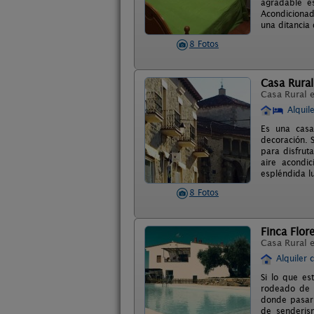
agradable es
Acondicionad
una ditancia
8 Fotos
Casa Rural
Casa Rural 
Alquil
Es una casa
decoración. 
para disfrut
aire acondi
espléndida l
8 Fotos
Finca Flor
Casa Rural 
Alquiler 
Si lo que es
rodeado de n
donde pasar 
de senderism