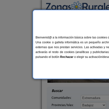
Busca por alojamiento
Alojamientos
>
Extremadura
>
Badajoz
> Val
Casas Rurales cerca 
Bienvenid@ a la información básica sobre las cookies 
Una cookie o galleta informática es un pequeño archiv
externas que nos prestan servicios. Las activadas y n
activarás el resto de cookies (analíticas y publicita
pulsando el botón
Rechazar
o elegir su activación/de
Mampar
Cortijo Viña del Duco
8+4 pers.
6-8+
25 €
adajoz)
Azuaga (Badajoz)
desde
desd
Buscar
Comunidades:
Provincias/Islas: