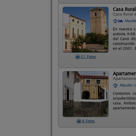
Casa Rural
Casa Rural 
Alquil
En nuestra c
autovía A-66
del Cano di
construcción
en el 2001. 
21 Fotos
Apartament
Apartament
Alquiler 
Contamos co
arquitectóni
casa. Ambos
apartamento 
8 Fotos