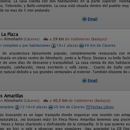
tancia. La casa cuenta con dos habitaciones en la parte superior: Habita
o, Televisión, y Baño completo. La casa está situada dentro del pueblo muy 
 de no mas de 5 min andando.
Email
 La Plaza
en
Almoharín
(Cáceres)
a
29 km
de Valdetorres (Badajoz)
er completo y por habitaciones
10+2 plazas
49 km de Cáceres
 de arquitectura típicamente popular, completamente restaurada con m
Situada en pleno centro de Almoharín, junto a la Plaza. Destaca su bella fach
ar de unos días de descanso y tranquilidad. La casa consta de dos habitacio
cionado, calefacción, mesa escritorio y sofá cama… Cuarto de baño c
uz natural debido a sus grandes ventanales al exterior. También dispone de 
Email
es Amarillas
en
Almoharín
(Cáceres)
a
30,5 km
de Valdetorres (Badajoz)
completo
12-16+6 plazas
50 km de Cáceres
Fechas Libres
tás buscando es un lugar tranquilo donde organizar una reunión con amigo
aturaleza, ¡no busques más! En Finca Flores Amarillas tenemos una pisci
horas y horas charlando y disfrutando de la compañía. Si lo que quieres es 
o, en bici, o salir a observar aves singulares, ¡has acertado! La CR Fin