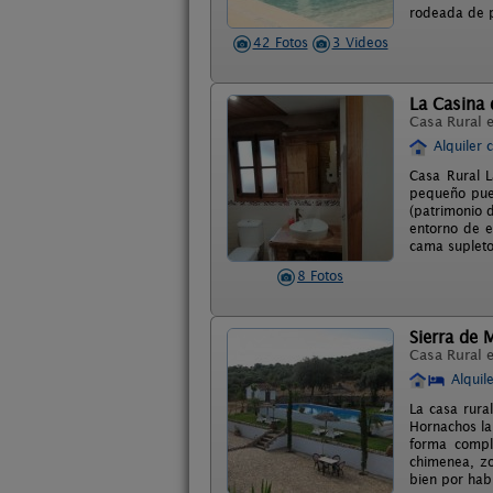
rodeada de pa
42 Fotos
3 Videos
La Casina
Casa Rural 
Alquiler 
Casa Rural 
pequeño pueb
(patrimonio 
entorno de e
cama supletor
8 Fotos
Sierra de
Casa Rural 
Alquil
La casa rura
Hornachos la
forma compl
chimenea, zo
bien por hab