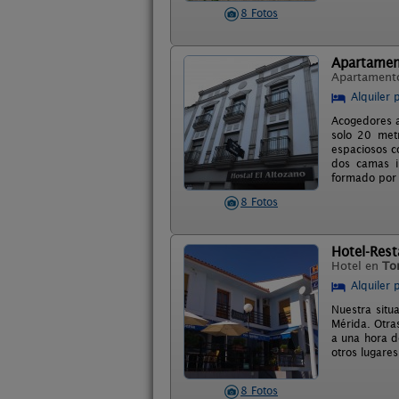
8 Fotos
Apartamen
Apartament
Alquiler 
Acogedores a
solo 20 met
espaciosos c
dos camas i
formado por 
8 Fotos
Hotel-Rest
Hotel en
To
Alquiler 
Nuestra situ
Mérida. Otra
a una hora d
otros lugares
8 Fotos