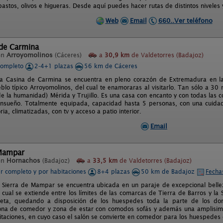
stos, olivos e higueras. Desde aquí puedes hacer rutas de distintos niveles y
Web
Email
660..Ver teléfono
 de Carmina
en
Arroyomolinos
(Cáceres)
a
30,9 km
de Valdetorres (Badajoz)
completo
2-4+1 plazas
56 km de Cáceres
La Casina de Carmina se encuentra en pleno corazón de Extremadura en la
lo típico Arroyomolinos, del cual te enamoraras al visitarlo. Tan sólo a 30 
de la humanidad) Mérida y Trujillo. Es una casa con encanto y con todas las
nsueño. Totalmente equipada, capacidad hasta 5 personas, con una cuidad
ia, climatizadas, con tv y acceso a patio interior.
Email
 Mampar
en
Hornachos
(Badajoz)
a
33,5 km
de Valdetorres (Badajoz)
er completo y por habitaciones
8+4 plazas
50 km de Badajoz
Fecha
l Sierra de Mampar se encuentra ubicada en un paraje de excepcional bellez
 cual se extiende entre los límites de las comarcas de Tierra de Barros y la 
eta, quedando a disposición de los huespedes toda la parte de los dor
na de comedor y zona de estar con comodos sofás y además una amplisima 
itaciones, en cuyo caso el salón se convierte en comedor para los huespedes