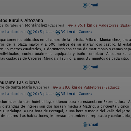
Email
tos Ruralis Altozano
os Rurales en
Montánchez
(Cáceres)
a
35,1 km
de Valdetorres (Badaj
por habitaciones
20+5 plazas
39 km de Cáceres
partamentos ubicados en el centro de la turística Villa de Montánchez, encl
ros de la plaza mayor y a 600 metros de su maravilloso castillo. El est
on 55 metros cuadrados, 1 dormitorio con cama de matrimonio o camas sepa
ndividuales, cocina totalmente equipada y baño completo. Altozano se e
las ciudades de Cáceres, Mérida y Trujillo, a unos 35 minutos de cada sitio.
Email
aurante Las Glorias
rre de Santa María
(Cáceres)
a
38,6 km
de Valdetorres (Badajoz)
por habitaciones
20+3 plazas
35 km de Cáceres
ación hace de este hotel el lugar idóneo para su estancia en Extremadura. A
s distandias de interés son dos horas y media a Madrid, a cincuenta y cinco
e Guadalupe, a una hora de Portugal, a una hora y media del Valle del Jerte
 de interés. Las habitaciones, le prestan un ambiente reposado y confortable, 
Email