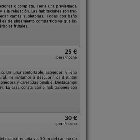
aciones o completa. Tiene una privilegiada
y a la relajación. Las habitaciones son tres
regar camas supletorias. Todas con baño
al es de alojamiento compartido ya que los
rboles frutales.
25 €
pers/noche
o. Un lugar confortable, acogedor, y lleno
al. Te invitamos a descubrir los distintos
ogedora y divertidas posible. Destacamos
ipy. La casa consta con 5 habitaciones con
30 €
pers/noche
 dehesa extremeña y a 50 m del camino de