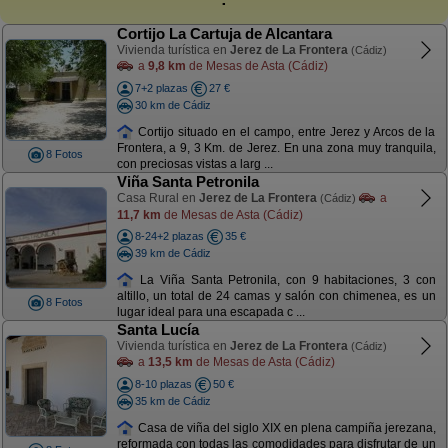
Cortijo La Cartuja de Alcantara
Vivienda turística en
Jerez de La Frontera
(Cádiz)
a
9,8 km
de Mesas de Asta (Cádiz)
7+2 plazas
27 €
30 km de Cádiz
Cortijo situado en el campo, entre Jerez y Arcos de la
Frontera, a 9, 3 Km. de Jerez. En una zona muy tranquila,
8 Fotos
con preciosas vistas a larg ...
Viña Santa Petronila
Casa Rural en
Jerez de La Frontera
a
(Cádiz)
11,7 km
de Mesas de Asta (Cádiz)
8-24+2 plazas
35 €
39 km de Cádiz
La Viña Santa Petronila, con 9 habitaciones, 3 con
altillo, un total de 24 camas y salón con chimenea, es un
8 Fotos
lugar ideal para una escapada c ...
Santa Lucía
Vivienda turística en
Jerez de La Frontera
(Cádiz)
a
13,5 km
de Mesas de Asta (Cádiz)
8-10 plazas
50 €
35 km de Cádiz
Casa de viña del siglo XIX en plena campiña jerezana,
reformada con todas las comodidades para disfrutar de un