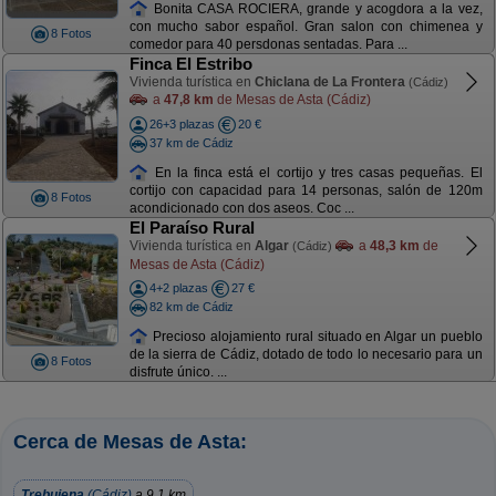
Bonita CASA ROCIERA, grande y acogdora a la vez,
con mucho sabor español. Gran salon con chimenea y
8 Fotos
comedor para 40 persdonas sentadas. Para ...
Finca El Estribo
Vivienda turística en
Chiclana de La Frontera
(Cádiz)
a
47,8 km
de Mesas de Asta (Cádiz)
26+3 plazas
20 €
37 km de Cádiz
En la finca está el cortijo y tres casas pequeñas. El
cortijo con capacidad para 14 personas, salón de 120m
8 Fotos
acondicionado con dos aseos. Coc ...
El Paraíso Rural
Vivienda turística en
Algar
a
48,3 km
de
(Cádiz)
Mesas de Asta (Cádiz)
4+2 plazas
27 €
82 km de Cádiz
Precioso alojamiento rural situado en Algar un pueblo
de la sierra de Cádiz, dotado de todo lo necesario para un
8 Fotos
disfrute único. ...
Cerca de Mesas de Asta:
Trebujena
(Cádiz)
a 9,1 km