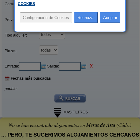
COOKIES
.
Comunidades:
Provincias/Islas:
Tipo alquiler:
Plazas:
X
Entrada:
Salida:
Fechas más buscadas
pueblo:
MÁS FILTROS
No se han encontrado alojamientos en
Mesas de Asta
(Cádiz)
... PERO, TE SUGERIMOS ALOJAMIENTOS CERCANOS
: