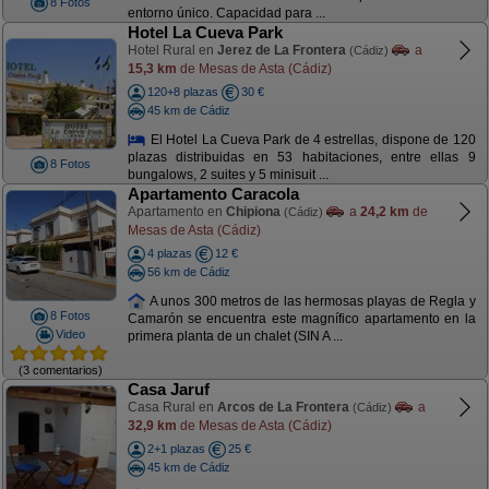
8 Fotos
entorno único. Capacidad para ...
Hotel La Cueva Park
Hotel Rural en
Jerez de La Frontera
a
(Cádiz)
15,3 km
de Mesas de Asta (Cádiz)
120+8 plazas
30 €
45 km de Cádiz
El Hotel La Cueva Park de 4 estrellas, dispone de 120
plazas distribuidas en 53 habitaciones, entre ellas 9
8 Fotos
bungalows, 2 suites y 5 minisuit ...
Apartamento Caracola
Apartamento en
Chipiona
a
24,2 km
de
(Cádiz)
Mesas de Asta (Cádiz)
4 plazas
12 €
56 km de Cádiz
A unos 300 metros de las hermosas playas de Regla y
8 Fotos
Camarón se encuentra este magnífico apartamento en la
Video
primera planta de un chalet (SIN A ...
(3 comentarios)
Casa Jaruf
Casa Rural en
Arcos de La Frontera
a
(Cádiz)
32,9 km
de Mesas de Asta (Cádiz)
2+1 plazas
25 €
45 km de Cádiz