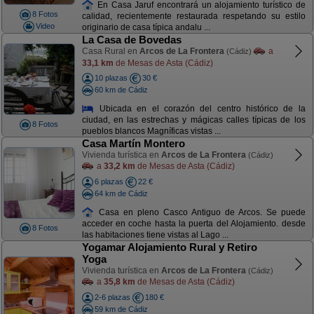
En Casa Jaruf encontrará un alojamiento turístico de
8 Fotos
calidad, recientemente restaurada respetando su estilo
Video
originario de casa típica andalu ...
La Casa de Bovedas
Casa Rural en
Arcos de La Frontera
a
(Cádiz)
33,1 km
de Mesas de Asta (Cádiz)
10 plazas
30 €
60 km de Cádiz
Ubicada en el corazón del centro histórico de la
ciudad, en las estrechas y mágicas calles típicas de los
8 Fotos
pueblos blancos Magníficas vistas ...
Casa Martín Montero
Vivienda turística en
Arcos de La Frontera
(Cádiz)
a
33,2 km
de Mesas de Asta (Cádiz)
6 plazas
22 €
64 km de Cádiz
Casa en pleno Casco Antiguo de Arcos. Se puede
acceder en coche hasta la puerta del Alojamiento. desde
8 Fotos
las habitaciones tiene vistas al Lago ...
Yogamar Alojamiento Rural y Retiro
Yoga
Vivienda turística en
Arcos de La Frontera
(Cádiz)
a
35,8 km
de Mesas de Asta (Cádiz)
2-6 plazas
180 €
59 km de Cádiz