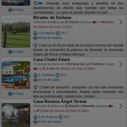
Vivienda rural restaurada y dividida en tres
apartamentos de diseño que cuentan con todas las
8 Fotos
comodidades. La casa se puede alquilar en part ...
Mirador de Doñana
Vivienda turística en
El Rocío
a
46,6 km
(Huelva)
de Mesas de Asta (Cádiz)
12+6 plazas
16 €
50 km de Huelva
Casa en El Rocío sede de la mayor romería del mundo
donde se encuentra la patrona de Almonte, la venerada
8 Fotos
virgen del Rocío y Aldea internaci ...
Casa Chalet Adara
Vivienda turística en
Chiclana de La Frontera
(Cádiz)
a
47,1 km
de Mesas de Asta (Cádiz)
2-10 plazas
20 €
32 km de Cádiz
Chalet de ensueño, equipado con las más modernas
tecnologias y comodidades. Amplio salón comedor con
8 Fotos
aire acondicionado, calefacción, chimen ...
Casa Rociera Ángel Teresa
Vivienda turística en
El Rocío / Almonte
(Huelva)
a
47,5 km
de Mesas de Asta (Cádiz)
4-20+4 plazas
25 €
64 km de Huelva