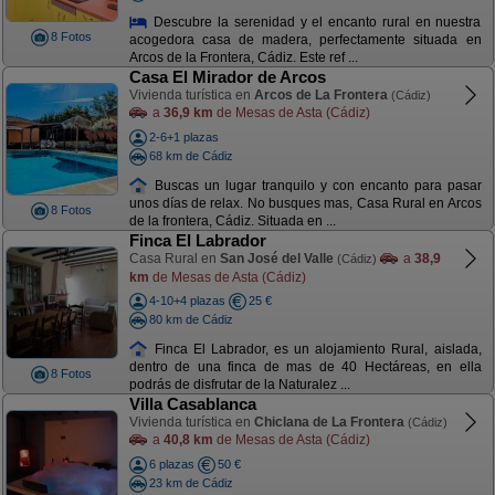
Descubre la serenidad y el encanto rural en nuestra
8 Fotos
acogedora casa de madera, perfectamente situada en
Arcos de la Frontera, Cádiz. Este ref ...
Casa El Mirador de Arcos
Vivienda turística en
Arcos de La Frontera
(Cádiz)
a
36,9 km
de Mesas de Asta (Cádiz)
2-6+1 plazas
68 km de Cádiz
Buscas un lugar tranquilo y con encanto para pasar
unos días de relax. No busques mas, Casa Rural en Arcos
8 Fotos
de la frontera, Cádiz. Situada en ...
Finca El Labrador
Casa Rural en
San José del Valle
a
38,9
(Cádiz)
km
de Mesas de Asta (Cádiz)
4-10+4 plazas
25 €
80 km de Cádiz
Finca El Labrador, es un alojamiento Rural, aislada,
dentro de una finca de mas de 40 Hectáreas, en ella
8 Fotos
podrás de disfrutar de la Naturalez ...
Villa Casablanca
Vivienda turística en
Chiclana de La Frontera
(Cádiz)
a
40,8 km
de Mesas de Asta (Cádiz)
6 plazas
50 €
23 km de Cádiz