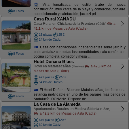
Villa tematizada de estilo árabe de nueva
construcción, muy cerca de la playa y comercios, con aire
8 Fotos
acondicionado y calefacción, jacuzzi pri ...
Casa Rural XANADU
Casa Rural en
Chiclana de la Frontera
a
(Cádiz)
41,1 km
de Mesas de Asta (Cádiz)
15 plazas
25 €
14 km de Cádiz
Casa con habitaciones independientes sobre jardín y
patio andaluz con todas las comodidades, sala común con
8 Fotos
cocina completa, comedor y mesa ...
Hotel Doñana Blues
Hotel en
Matalascañas
a
42,3 km
de
(Huelva)
Mesas de Asta (Cádiz)
4+1 plazas
27 €
54 km de Huelva
El Hotel Doñana Blues en Matalascañas, te ofrece una
estancia inolvidable en uno de los parajes más bellos de
8 Fotos
Andalucía, DOÑANA. Dispone de ...
La Casa de La Alameda
Apartamentos Rurales en
Medina Sidonia
(Cádiz)
a
42,8 km
de Mesas de Asta (Cádiz)
6+6 plazas
20 €
30 km de Cádiz