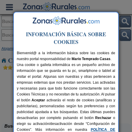
INFORMACIÓN BÁSICA SOBRE
COOKIES
Alojamientos
>
Andalucía
>
Cádiz
> Mesas de Asta
Bienvenid@ a la información básica sobre las cookies de
Casas Rurales cerca de Mesas de Asta
nuestro portal responsabilidad de
Mario Temprado Casas
.
Una cookie o galleta informática es un pequeño archivo de
información que se guarda en tu pc, smartphone o tablet al
visitar el portal. Algunas son nuestras y otras pertenecen a
empresas externas que nos prestan servicios. Las activadas
y necesarias para que todo funcione correctamente son las
Cookies Técnicas y no necesitan de tu autorización. Al pulsar
el botón
Aceptar
activarás el resto de cookies (analíticas y
publicitarias), personalizadas según tus preferencias y con
Los Tajos de Setenil
rs.
6-2 pers.
 €
25 €
publicidad ajustada a tus búsquedas. Estas últimas puedes
Setenil de Las Bodegas (Cádiz)
desde
desactivarlas por completo pulsando el botón
Rechazar
o
elegir su activación/desactivación desde “Configuración de
Buscar
Cookies”. Más información en nuestra
POLÍTICA DE