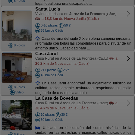
8 Fotos
lugar ideal para una escapada c ...
Santa Lucía
Vivienda turística en
Jerez de La Frontera
(Cádiz)
a
18,3 km
de Nueva Jarilla (Cádiz)
8-10 plazas
50 €
35 km de Cádiz
Casa de viña del siglo XIX en plena campiña jerezana,
reformada con todas las comodidades para disfrutar de un
8 Fotos
entorno único. Capacidad para ...
Casa Jaruf
Casa Rural en
Arcos de La Frontera
a
(Cádiz)
20,2 km
de Nueva Jarilla (Cádiz)
2+1 plazas
25 €
45 km de Cádiz
En Casa Jaruf encontrará un alojamiento turístico de
8 Fotos
calidad, recientemente restaurada respetando su estilo
Video
originario de casa típica andalu ...
La Casa de Bovedas
Casa Rural en
Arcos de La Frontera
a
(Cádiz)
20,4 km
de Nueva Jarilla (Cádiz)
10 plazas
30 €
60 km de Cádiz
Ubicada en el corazón del centro histórico de la
ciudad, en las estrechas y mágicas calles típicas de los
8 Fotos