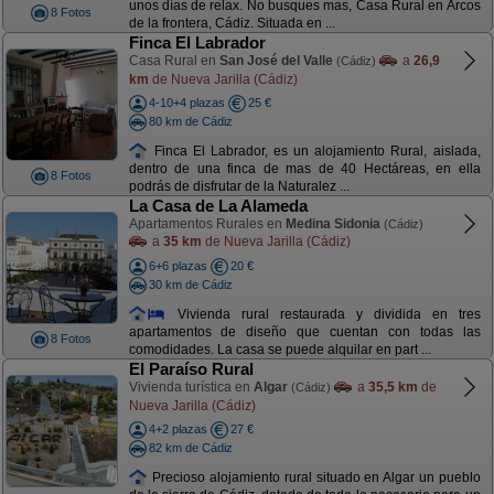
unos días de relax. No busques mas, Casa Rural en Arcos
8 Fotos
de la frontera, Cádiz. Situada en ...
Finca El Labrador
Casa Rural en
San José del Valle
a
26,9
(Cádiz)
km
de Nueva Jarilla (Cádiz)
4-10+4 plazas
25 €
80 km de Cádiz
Finca El Labrador, es un alojamiento Rural, aislada,
dentro de una finca de mas de 40 Hectáreas, en ella
8 Fotos
podrás de disfrutar de la Naturalez ...
La Casa de La Alameda
Apartamentos Rurales en
Medina Sidonia
(Cádiz)
a
35 km
de Nueva Jarilla (Cádiz)
6+6 plazas
20 €
30 km de Cádiz
Vivienda rural restaurada y dividida en tres
apartamentos de diseño que cuentan con todas las
8 Fotos
comodidades. La casa se puede alquilar en part ...
El Paraíso Rural
Vivienda turística en
Algar
a
35,5 km
de
(Cádiz)
Nueva Jarilla (Cádiz)
4+2 plazas
27 €
82 km de Cádiz
Precioso alojamiento rural situado en Algar un pueblo