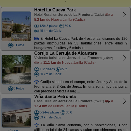
Hotel La Cueva Park
Hotel Rural en
Jerez de La Frontera
a
(Cádiz)
5,2 km
de Nueva Jarilla (Cádiz)
120+8 plazas
30 €
45 km de Cádiz
El Hotel La Cueva Park de 4 estrellas, dispone de 120
plazas distribuidas en 53 habitaciones, entre ellas 9
8 Fotos
bungalows, 2 suites y 5 minisuit ...
Cortijo La Cartuja de Alcantara
Vivienda turística en
Jerez de La Frontera
(Cádiz)
a
11,1 km
de Nueva Jarilla (Cádiz)
7+2 plazas
27 €
30 km de Cádiz
Cortijo situado en el campo, entre Jerez y Arcos de la
Frontera, a 9, 3 Km. de Jerez. En una zona muy tranquila,
8 Fotos
con preciosas vistas a larg ...
Viña Santa Petronila
Casa Rural en
Jerez de La Frontera
a
(Cádiz)
12,4 km
de Nueva Jarilla (Cádiz)
8-24+2 plazas
35 €
39 km de Cádiz
La Viña Santa Petronila, con 9 habitaciones, 3 con
altillo, un total de 24 camas y salón con chimenea, es un