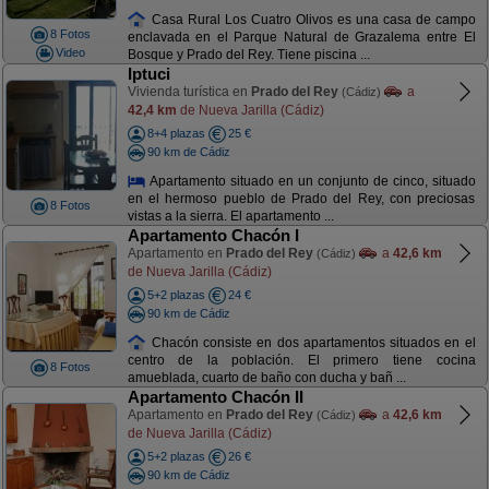
Casa Rural Los Cuatro Olivos es una casa de campo
8 Fotos
enclavada en el Parque Natural de Grazalema entre El
Video
Bosque y Prado del Rey. Tiene piscina ...
Iptuci
Vivienda turística en
Prado del Rey
a
(Cádiz)
42,4 km
de Nueva Jarilla (Cádiz)
8+4 plazas
25 €
90 km de Cádiz
Apartamento situado en un conjunto de cinco, situado
en el hermoso pueblo de Prado del Rey, con preciosas
8 Fotos
vistas a la sierra. El apartamento ...
Apartamento Chacón I
Apartamento en
Prado del Rey
a
42,6 km
(Cádiz)
de Nueva Jarilla (Cádiz)
5+2 plazas
24 €
90 km de Cádiz
Chacón consiste en dos apartamentos situados en el
centro de la población. El primero tiene cocina
8 Fotos
amueblada, cuarto de baño con ducha y bañ ...
Apartamento Chacón II
Apartamento en
Prado del Rey
a
42,6 km
(Cádiz)
de Nueva Jarilla (Cádiz)
5+2 plazas
26 €
90 km de Cádiz