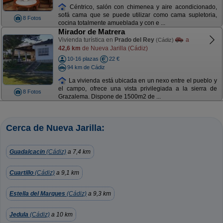
Céntrico, salón con chimenea y aire acondicionado,
sofá cama que se puede utilizar como cama supletoria,
8 Fotos
cocina totalmente amueblada y con e ...
Mirador de Matrera
Vivienda turística en
Prado del Rey
a
(Cádiz)
42,6 km
de Nueva Jarilla (Cádiz)
10-16 plazas
22 €
94 km de Cádiz
La vivienda está ubicada en un nexo entre el pueblo y
el campo, ofrece una vista privilegiada a la sierra de
8 Fotos
Grazalema. Dispone de 1500m2 de ...
Cerca de Nueva Jarilla:
Guadalcacin
(Cádiz)
a 7,4 km
Cuartillo
(Cádiz)
a 9,1 km
Estella del Marques
(Cádiz)
a 9,3 km
Jedula
(Cádiz)
a 10 km