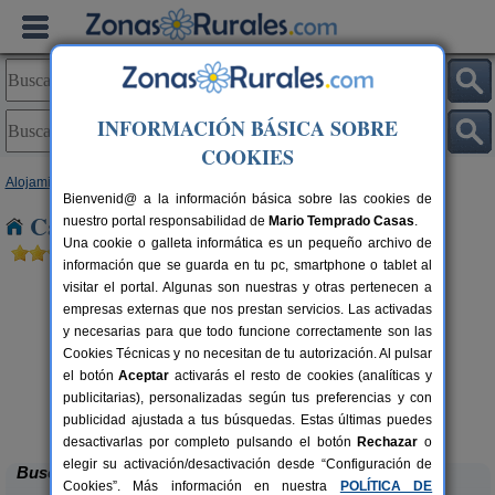
INFORMACIÓN BÁSICA SOBRE
COOKIES
Alojamientos
>
Andalucía
>
Cádiz
> Nueva Jarilla
Bienvenid@ a la información básica sobre las cookies de
Casas Rurales cerca de Nueva Jarilla
nuestro portal responsabilidad de
Mario Temprado Casas
.
Una cookie o galleta informática es un pequeño archivo de
información que se guarda en tu pc, smartphone o tablet al
visitar el portal. Algunas son nuestras y otras pertenecen a
empresas externas que nos prestan servicios. Las activadas
y necesarias para que todo funcione correctamente son las
Cookies Técnicas y no necesitan de tu autorización. Al pulsar
el botón
Aceptar
activarás el resto de cookies (analíticas y
publicitarias), personalizadas según tus preferencias y con
La Casa de La Alameda
rs.
6+6 pers.
 €
20 €
publicidad ajustada a tus búsquedas. Estas últimas puedes
Medina Sidonia (Cádiz)
desde
desactivarlas por completo pulsando el botón
Rechazar
o
elegir su activación/desactivación desde “Configuración de
Buscar
Cookies”. Más información en nuestra
POLÍTICA DE