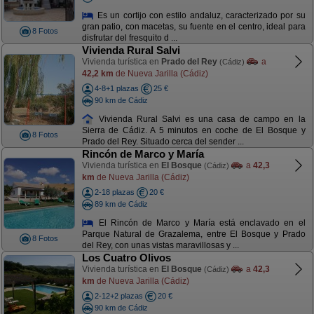
Es un cortijo con estilo andaluz, caracterizado por su
gran patio, con macetas, su fuente en el centro, ideal para
8 Fotos
disfrutar del fresquito d ...
Vivienda Rural Salvi
Vivienda turística en
Prado del Rey
a
(Cádiz)
42,2 km
de Nueva Jarilla (Cádiz)
4-8+1 plazas
25 €
90 km de Cádiz
Vivienda Rural Salvi es una casa de campo en la
Sierra de Cádiz. A 5 minutos en coche de El Bosque y
8 Fotos
Prado del Rey. Situado cerca del sender ...
Rincón de Marco y María
Vivienda turística en
El Bosque
a
42,3
(Cádiz)
km
de Nueva Jarilla (Cádiz)
2-18 plazas
20 €
89 km de Cádiz
El Rincón de Marco y María está enclavado en el
Parque Natural de Grazalema, entre El Bosque y Prado
8 Fotos
del Rey, con unas vistas maravillosas y ...
Los Cuatro Olivos
Vivienda turística en
El Bosque
a
42,3
(Cádiz)
km
de Nueva Jarilla (Cádiz)
2-12+2 plazas
20 €
90 km de Cádiz