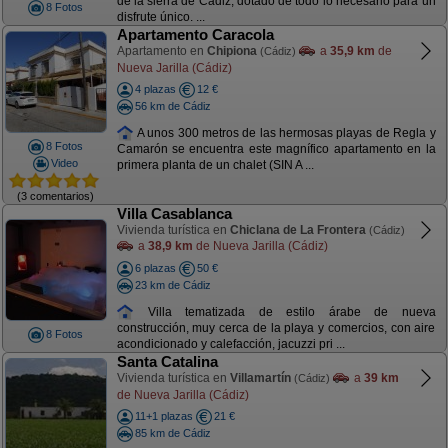
de la sierra de Cádiz, dotado de todo lo necesario para un
8 Fotos
disfrute único. ...
Apartamento Caracola
Apartamento en
Chipiona
a
35,9 km
de
(Cádiz)
Nueva Jarilla (Cádiz)
4 plazas
12 €
56 km de Cádiz
A unos 300 metros de las hermosas playas de Regla y
8 Fotos
Camarón se encuentra este magnífico apartamento en la
Video
primera planta de un chalet (SIN A ...
(3 comentarios)
Villa Casablanca
Vivienda turística en
Chiclana de La Frontera
(Cádiz)
a
38,9 km
de Nueva Jarilla (Cádiz)
6 plazas
50 €
23 km de Cádiz
Villa tematizada de estilo árabe de nueva
construcción, muy cerca de la playa y comercios, con aire
8 Fotos
acondicionado y calefacción, jacuzzi pri ...
Santa Catalina
Vivienda turística en
Villamartín
a
39 km
(Cádiz)
de Nueva Jarilla (Cádiz)
11+1 plazas
21 €
85 km de Cádiz