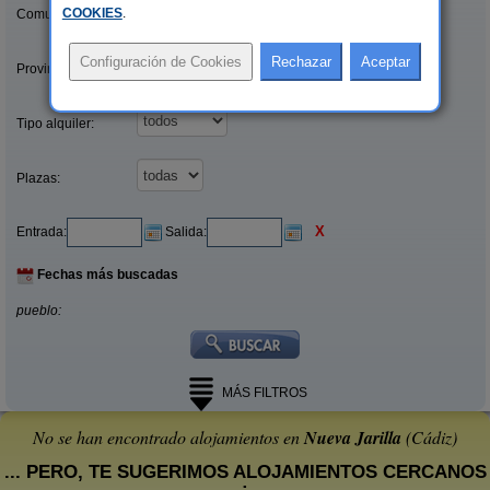
COOKIES
.
Comunidades:
Provincias/Islas:
Tipo alquiler:
Plazas:
X
Entrada:
Salida:
Fechas más buscadas
pueblo:
MÁS FILTROS
No se han encontrado alojamientos en
Nueva Jarilla
(Cádiz)
... PERO, TE SUGERIMOS ALOJAMIENTOS CERCANOS
: