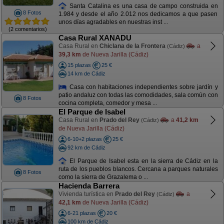
Santa Catalina es una casa de campo construida en
8 Fotos
1.984 y desde el año 2.012 nos dedicamos a que pasen
unos días agradables en nuestras inst ...
(2 comentarios)
Casa Rural XANADU
Casa Rural en
Chiclana de la Frontera
a
(Cádiz)
39,3 km
de Nueva Jarilla (Cádiz)
15 plazas
25 €
14 km de Cádiz
Casa con habitaciones independientes sobre jardín y
patio andaluz con todas las comodidades, sala común con
8 Fotos
cocina completa, comedor y mesa ...
El Parque de Isabel
Casa Rural en
Prado del Rey
a
41,2 km
(Cádiz)
de Nueva Jarilla (Cádiz)
6-10+2 plazas
25 €
92 km de Cádiz
El Parque de Isabel esta en la sierra de Cádiz en la
ruta de los pueblos blancos. Cercana a parques naturales
8 Fotos
como la sierra de Grazalema o ...
Hacienda Barrera
Vivienda turística en
Prado del Rey
a
(Cádiz)
42,1 km
de Nueva Jarilla (Cádiz)
6-21 plazas
20 €
100 km de Cádiz