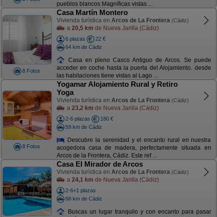
pueblos blancos Magníficas vistas ...
Casa Martín Montero
Vivienda turística en
Arcos de La Frontera
(Cádiz)
a
20,5 km
de Nueva Jarilla (Cádiz)
6 plazas
22 €
64 km de Cádiz
Casa en pleno Casco Antiguo de Arcos. Se puede
acceder en coche hasta la puerta del Alojamiento. desde
8 Fotos
las habitaciones tiene vistas al Lago ...
Yogamar Alojamiento Rural y Retiro
Yoga
Vivienda turística en
Arcos de La Frontera
(Cádiz)
a
23,2 km
de Nueva Jarilla (Cádiz)
2-6 plazas
180 €
59 km de Cádiz
Descubre la serenidad y el encanto rural en nuestra
8 Fotos
acogedora casa de madera, perfectamente situada en
Arcos de la Frontera, Cádiz. Este ref ...
Casa El Mirador de Arcos
Vivienda turística en
Arcos de La Frontera
(Cádiz)
a
24,1 km
de Nueva Jarilla (Cádiz)
2-6+1 plazas
68 km de Cádiz
Buscas un lugar tranquilo y con encanto para pasar