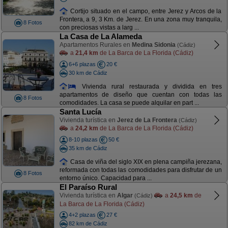
Cortijo situado en el campo, entre Jerez y Arcos de la
Frontera, a 9, 3 Km. de Jerez. En una zona muy tranquila,
8 Fotos
con preciosas vistas a larg ...
La Casa de La Alameda
Apartamentos Rurales en
Medina Sidonia
(Cádiz)
a
21,4 km
de La Barca de La Florida (Cádiz)
6+6 plazas
20 €
30 km de Cádiz
Vivienda rural restaurada y dividida en tres
apartamentos de diseño que cuentan con todas las
8 Fotos
comodidades. La casa se puede alquilar en part ...
Santa Lucía
Vivienda turística en
Jerez de La Frontera
(Cádiz)
a
24,2 km
de La Barca de La Florida (Cádiz)
8-10 plazas
50 €
35 km de Cádiz
Casa de viña del siglo XIX en plena campiña jerezana,
reformada con todas las comodidades para disfrutar de un
8 Fotos
entorno único. Capacidad para ...
El Paraíso Rural
Vivienda turística en
Algar
a
24,5 km
de
(Cádiz)
La Barca de La Florida (Cádiz)
4+2 plazas
27 €
82 km de Cádiz