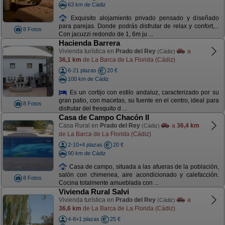
63 km de Cádiz
Exquisito alojamiento privado pensado y diseñado
para parejas. Donde podrás disfrutar de relax y confort,...
8 Fotos
Con jacuzzi redondo de 1, 6m ju ...
Hacienda Barrera
Vivienda turística en
Prado del Rey
a
(Cádiz)
36,1 km
de La Barca de La Florida (Cádiz)
6-21 plazas
20 €
100 km de Cádiz
Es un cortijo con estilo andaluz, caracterizado por su
gran patio, con macetas, su fuente en el centro, ideal para
8 Fotos
disfrutar del fresquito d ...
Casa de Campo Chacón II
Casa Rural en
Prado del Rey
a
36,4 km
(Cádiz)
de La Barca de La Florida (Cádiz)
2-10+4 plazas
20 €
90 km de Cádiz
Casa de campo, situada a las afueras de la población,
salón con chimenea, aire acondicionado y calefacción.
8 Fotos
Cocina totalmente amueblada con ...
Vivienda Rural Salvi
Vivienda turística en
Prado del Rey
a
(Cádiz)
36,6 km
de La Barca de La Florida (Cádiz)
4-8+1 plazas
25 €