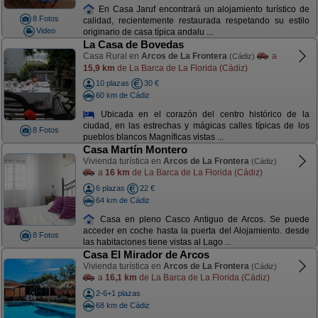
En Casa Jaruf encontrará un alojamiento turístico de
8 Fotos
calidad, recientemente restaurada respetando su estilo
Video
originario de casa típica andalu ...
La Casa de Bovedas
Casa Rural en
Arcos de La Frontera
a
(Cádiz)
15,9 km
de La Barca de La Florida (Cádiz)
10 plazas
30 €
60 km de Cádiz
Ubicada en el corazón del centro histórico de la
ciudad, en las estrechas y mágicas calles típicas de los
8 Fotos
pueblos blancos Magníficas vistas ...
Casa Martín Montero
Vivienda turística en
Arcos de La Frontera
(Cádiz)
a
16 km
de La Barca de La Florida (Cádiz)
6 plazas
22 €
64 km de Cádiz
Casa en pleno Casco Antiguo de Arcos. Se puede
acceder en coche hasta la puerta del Alojamiento. desde
8 Fotos
las habitaciones tiene vistas al Lago ...
Casa El Mirador de Arcos
Vivienda turística en
Arcos de La Frontera
(Cádiz)
a
16,1 km
de La Barca de La Florida (Cádiz)
2-6+1 plazas
68 km de Cádiz