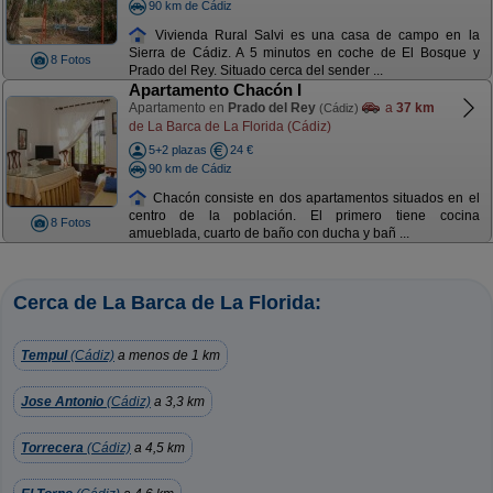
90 km de Cádiz
Vivienda Rural Salvi es una casa de campo en la
Sierra de Cádiz. A 5 minutos en coche de El Bosque y
8 Fotos
Prado del Rey. Situado cerca del sender ...
Apartamento Chacón I
Apartamento en
Prado del Rey
a
37 km
(Cádiz)
de La Barca de La Florida (Cádiz)
5+2 plazas
24 €
90 km de Cádiz
Chacón consiste en dos apartamentos situados en el
centro de la población. El primero tiene cocina
8 Fotos
amueblada, cuarto de baño con ducha y bañ ...
Cerca de La Barca de La Florida:
Tempul
(Cádiz)
a menos de 1 km
Jose Antonio
(Cádiz)
a 3,3 km
Torrecera
(Cádiz)
a 4,5 km