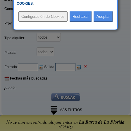
COOKIES
.
Comunidades:
Provincias/Islas:
Tipo alquiler:
Plazas:
X
Entrada:
Salida:
Fechas más buscadas
pueblo:
MÁS FILTROS
No se han encontrado alojamientos en
La Barca de La Florida
(Cádiz)