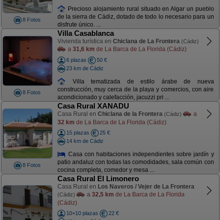
Precioso alojamiento rural situado en Algar un pueblo
de la sierra de Cádiz, dotado de todo lo necesario para un
8 Fotos
disfrute único. ...
Villa Casablanca
Vivienda turística en
Chiclana de La Frontera
(Cádiz)
a
31,6 km
de La Barca de La Florida (Cádiz)
6 plazas
50 €
23 km de Cádiz
Villa tematizada de estilo árabe de nueva
construcción, muy cerca de la playa y comercios, con aire
8 Fotos
acondicionado y calefacción, jacuzzi pri ...
Casa Rural XANADU
Casa Rural en
Chiclana de la Frontera
a
(Cádiz)
32 km
de La Barca de La Florida (Cádiz)
15 plazas
25 €
14 km de Cádiz
Casa con habitaciones independientes sobre jardín y
patio andaluz con todas las comodidades, sala común con
8 Fotos
cocina completa, comedor y mesa ...
Casa Rural El Limonero
Casa Rural en
Los Naveros / Vejer de La Frontera
a
32,5 km
de La Barca de La Florida
(Cádiz)
(Cádiz)
10+10 plazas
22 €