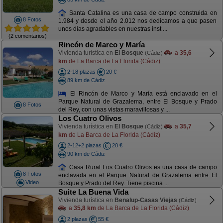
Santa Catalina es una casa de campo construida en
8 Fotos
1.984 y desde el año 2.012 nos dedicamos a que pasen
unos días agradables en nuestras inst ...
(2 comentarios)
Rincón de Marco y María
Vivienda turística en
El Bosque
a
35,6
(Cádiz)
km
de La Barca de La Florida (Cádiz)
2-18 plazas
20 €
89 km de Cádiz
El Rincón de Marco y María está enclavado en el
Parque Natural de Grazalema, entre El Bosque y Prado
8 Fotos
del Rey, con unas vistas maravillosas y ...
Los Cuatro Olivos
Vivienda turística en
El Bosque
a
35,7
(Cádiz)
km
de La Barca de La Florida (Cádiz)
2-12+2 plazas
20 €
90 km de Cádiz
Casa Rural Los Cuatro Olivos es una casa de campo
8 Fotos
enclavada en el Parque Natural de Grazalema entre El
Video
Bosque y Prado del Rey. Tiene piscina ...
Suite La Buena Vida
Vivienda turística en
Benalup-Casas Viejas
(Cádiz)
a
35,8 km
de La Barca de La Florida (Cádiz)
2 plazas
55 €