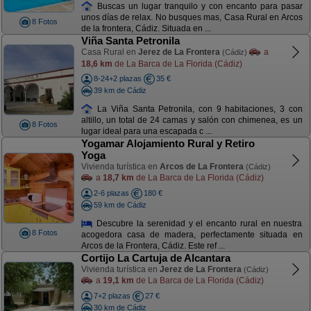
Buscas un lugar tranquilo y con encanto para pasar
unos días de relax. No busques mas, Casa Rural en Arcos
8 Fotos
de la frontera, Cádiz. Situada en ...
Viña Santa Petronila
Casa Rural en
Jerez de La Frontera
a
(Cádiz)
18,6 km
de La Barca de La Florida (Cádiz)
8-24+2 plazas
35 €
39 km de Cádiz
La Viña Santa Petronila, con 9 habitaciones, 3 con
altillo, un total de 24 camas y salón con chimenea, es un
8 Fotos
lugar ideal para una escapada c ...
Yogamar Alojamiento Rural y Retiro
Yoga
Vivienda turística en
Arcos de La Frontera
(Cádiz)
a
18,7 km
de La Barca de La Florida (Cádiz)
2-6 plazas
180 €
59 km de Cádiz
Descubre la serenidad y el encanto rural en nuestra
8 Fotos
acogedora casa de madera, perfectamente situada en
Arcos de la Frontera, Cádiz. Este ref ...
Cortijo La Cartuja de Alcantara
Vivienda turística en
Jerez de La Frontera
(Cádiz)
a
19,1 km
de La Barca de La Florida (Cádiz)
7+2 plazas
27 €
30 km de Cádiz