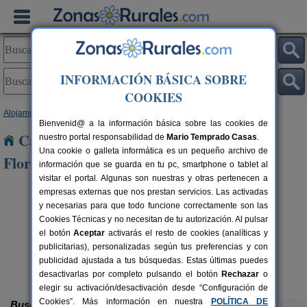
INFORMACIÓN BÁSICA SOBRE
COOKIES
Alojamientos
>
Andalucía
>
Cádiz
> La Barca de La Florida
Bienvenid@ a la información básica sobre las cookies de
Casas Rurales cerca de La Barca de La
nuestro portal responsabilidad de
Mario Temprado Casas
.
Una cookie o galleta informática es un pequeño archivo de
Florida
información que se guarda en tu pc, smartphone o tablet al
visitar el portal. Algunas son nuestras y otras pertenecen a
empresas externas que nos prestan servicios. Las activadas
y necesarias para que todo funcione correctamente son las
Cookies Técnicas y no necesitan de tu autorización. Al pulsar
el botón
Aceptar
activarás el resto de cookies (analíticas y
publicitarias), personalizadas según tus preferencias y con
publicidad ajustada a tus búsquedas. Estas últimas puedes
Rotacapa
rs.
2-6 pers.
 €
20 €
Grazalema (Cádiz)
desde
desactivarlas por completo pulsando el botón
Rechazar
o
elegir su activación/desactivación desde “Configuración de
Cookies”. Más información en nuestra
POLÍTICA DE
Buscar