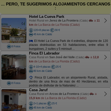
... PERO, TE SUGERIMOS ALOJAMIENTOS CERCANOS
:
Hotel La Cueva Park
Hotel Rural en
Jerez de La Frontera
a
11
(Cádiz)
km
de La Barca de La Florida (Cádiz)
120+8 plazas
30 €
45 km de Cádiz
El Hotel La Cueva Park de 4 estrellas, dispone de 120
plazas distribuidas en 53 habitaciones, entre ellas 9
8 Fotos
bungalows, 2 suites y 5 minisuit ...
Finca El Labrador
Casa Rural en
San José del Valle
a
12,8
(Cádiz)
km
de La Barca de La Florida (Cádiz)
4-10+4 plazas
25 €
80 km de Cádiz
Finca El Labrador, es un alojamiento Rural, aislada,
dentro de una finca de mas de 40 Hectáreas, en ella
8 Fotos
podrás de disfrutar de la Naturalez ...
Casa Jaruf
Casa Rural en
Arcos de La Frontera
a
(Cádiz)
15,9 km
de La Barca de La Florida (Cádiz)
2+1 plazas
25 €
45 km de Cádiz