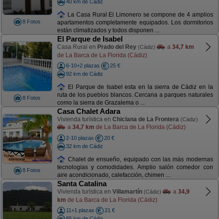
40 km de Cádiz
La Casa Rural El Limonero se compone de 4 amplios
8 Fotos
apartamentos completamente equipados. Los dormitorios
están climatizados y todos disponen ...
El Parque de Isabel
Casa Rural en
Prado del Rey
a
34,7 km
(Cádiz)
de La Barca de La Florida (Cádiz)
6-10+2 plazas
25 €
92 km de Cádiz
El Parque de Isabel esta en la sierra de Cádiz en la
ruta de los pueblos blancos. Cercana a parques naturales
8 Fotos
como la sierra de Grazalema o ...
Casa Chalet Adara
Vivienda turística en
Chiclana de La Frontera
(Cádiz)
a
34,7 km
de La Barca de La Florida (Cádiz)
2-10 plazas
20 €
32 km de Cádiz
Chalet de ensueño, equipado con las más modernas
tecnologias y comodidades. Amplio salón comedor con
8 Fotos
aire acondicionado, calefacción, chimen ...
Santa Catalina
Vivienda turística en
Villamartín
a
34,9
(Cádiz)
km
de La Barca de La Florida (Cádiz)
11+1 plazas
21 €
85 km de Cádiz