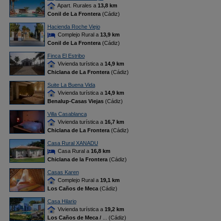
Apart. Rurales a
13,8 km
Conil de La Frontera
(Cádiz)
Hacienda Roche Viejo
Complejo Rural a
13,9 km
Conil de La Frontera
(Cádiz)
Finca El Estribo
Vivienda turística a
14,9 km
Chiclana de La Frontera
(Cádiz)
Suite La Buena Vida
Vivienda turística a
14,9 km
Benalup-Casas Viejas
(Cádiz)
Villa Casablanca
Vivienda turística a
16,7 km
Chiclana de La Frontera
(Cádiz)
Casa Rural XANADU
Casa Rural a
16,8 km
Chiclana de la Frontera
(Cádiz)
Casas Karen
Complejo Rural a
19,1 km
Los Caños de Meca
(Cádiz)
Casa Hilario
Vivienda turística a
19,2 km
Los Caños de Meca /
... (Cádiz)