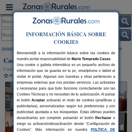
INFORMACIÓN BÁSICA SOBRE
COOKIES
Alojamientos
>
Andalucía
>
Cádiz
>
Los Naveros
> Casa Rural El Limonero
Bienvenid@ a la información básica sobre las cookies de
Casa Rural El Limonero
nuestro portal responsabilidad de
Mario Temprado Casas
.
Una cookie o galleta informática es un pequeño archivo de
Casa Rural en Los Naveros / Vejer de La Frontera (Cádiz)
información que se guarda en tu pc, smartphone o tablet al
Alquiler completo
10+10 plazas
40 km de Cádiz
visitar el portal. Algunas son nuestras y otras pertenecen a
empresas externas que nos prestan servicios. Las activadas
y necesarias para que todo funcione correctamente son las
Cookies Técnicas y no necesitan de tu autorización. Al pulsar
el botón
Aceptar
activarás el resto de cookies (analíticas y
publicitarias), personalizadas según tus preferencias y con
publicidad ajustada a tus búsquedas. Estas últimas puedes
desactivarlas por completo pulsando el botón
Rechazar
o
elegir su activación/desactivación desde “Configuración de
Cookies”. Más información en nuestra
POLÍTICA DE