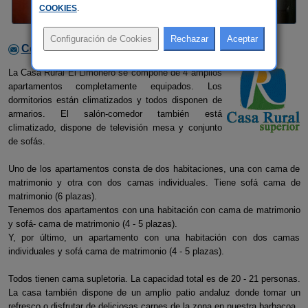
COOKIES
.
Contactar con el alojamiento
La Casa Rural El Limonero se compone de 4 amplios
apartamentos completamente equipados. Los
dormitorios están climatizados y todos disponen de
armarios. El salón-comedor también está
climatizado, dispone de televisión mesa y conjunto
de sofás.
Uno de los apartamentos consta de dos habitaciones, una con cama de
matrimonio y otra con dos camas individuales. Tiene sofá cama de
matrimonio (6 plazas).
Tenemos dos apartamentos con una habitación con cama de matrimonio
y sofá- cama de matrimonio (4 - 5 plazas).
Y, por último, un apartamento con una habitación con dos camas
individuales y sofá cama de matrimonio (4 - 5 plazas).
Todos tienen cama supletoria. La capacidad total es de 20 - 21 personas.
La casa también dispone de un amplio patio andaluz donde tomar un
refresco o disfrutar de deliciosas carnes de la zona en nuestra barbacoa.