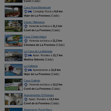
Conil
(Cádiz)
Casa Rural Montecote
Complejo Rural a
9,8 km
Vejer de La Frontera
(Cádiz)
Casas Villanueva
Vivienda turística a
11,1 km
Conil de La Frontera
(Cádiz)
Casa Chalet Adara
Vivienda turística a
11,3 km
Chiclana de La Frontera
(Cádiz)
La Casa de La Alameda
Apart. Rurales a
11,7 km
Medina Sidonia
(Cádiz)
La Galbana
Apartamento a
11,8 km
Vejer de La Frontera
(Cádiz)
Casa Galindo
Vivienda turística a
12,2 km
Conil de La Frontera
(Cádiz)
Apartamentos El Roqueo
Apart. Rurales a
13,3 km
Conil de la Frontera
(Cádiz)
Alojamiento Rural Mayo