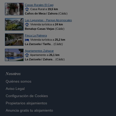
Casas Rurales El Capi
Casa Rural a
19,5 km
Caños de Meca / Zahora
(Cádiz)
Las Lagunetas - Parque Alcornocales
Vivienda turística a
24 km
Benalup-Casas Viejas
(Cádiz)
Finca La Palmera
Vivienda turística a
25,2 km
La Zarzuela / Tarifa
... (Cádiz)
Apartamentos Zahazar
Apartamento a
26,1 km
La Zarzuela / Zahara
... (Cádiz)
Nosotros
Quiénes somos
Aviso Legal
Configuración de Cookies
Propietarios alojamientos
Anuncia gratis tu alojamiento