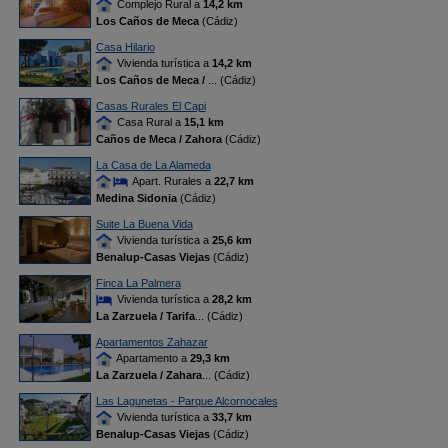
Complejo Rural a
14,2 km
Los Caños de Meca
(Cádiz)
Casa Hilario
Vivienda turística a
14,2 km
Los Caños de Meca /
... (Cádiz)
Casas Rurales El Capi
Casa Rural a
15,1 km
Caños de Meca / Zahora
(Cádiz)
La Casa de La Alameda
Apart. Rurales a
22,7 km
Medina Sidonia
(Cádiz)
Suite La Buena Vida
Vivienda turística a
25,6 km
Benalup-Casas Viejas
(Cádiz)
Finca La Palmera
Vivienda turística a
28,2 km
La Zarzuela / Tarifa
... (Cádiz)
Apartamentos Zahazar
Apartamento a
29,3 km
La Zarzuela / Zahara
... (Cádiz)
Las Lagunetas - Parque Alcornocales
Vivienda turística a
33,7 km
Benalup-Casas Viejas
(Cádiz)