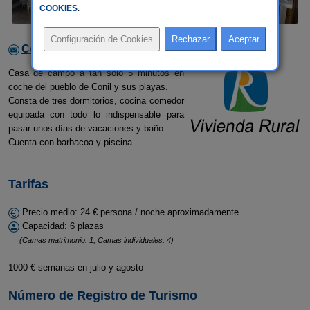
COOKIES
.
Contactar con el alojamiento
Casa de campo a tan sólo 5 minutos en
coche del pueblo de Conil y sus playas.
Consta de tres dormitorios, cocina comedor
equipada con todo lo indispensable para
pasar unos días de vacaciones y baño.
Cuenta con barbacoa y piscina.
Tarifas
Precio medio: 24 € persona / noche aproximadamente
Capacidad: 6 plazas
(Camas matrimonio: 1, Camas individuales: 4)
1000 € semanas en julio y agosto
Número de Registro de Turismo