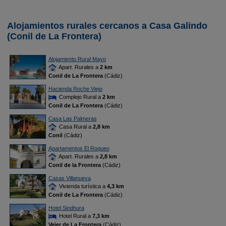
Alojamientos rurales cercanos a Casa Galindo
(Conil de La Frontera)
Alojamiento Rural Mayo
Apart. Rurales a
2 km
Conil de La Frontera
(Cádiz)
Hacienda Roche Viejo
Complejo Rural a
2 km
Conil de La Frontera
(Cádiz)
Casa Las Palmeras
Casa Rural a
2,8 km
Conil
(Cádiz)
Apartamentos El Roqueo
Apart. Rurales a
2,8 km
Conil de la Frontera
(Cádiz)
Casas Villanueva
Vivienda turística a
4,3 km
Conil de La Frontera
(Cádiz)
Hotel Sindhura
Hotel Rural a
7,3 km
Vejer de La Frontera
(Cádiz)