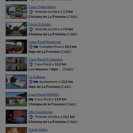
Casa Chalet Adara
Vivienda turística a
7,3 km
Chiclana de La Frontera
(Cádiz)
Finca El Estribo
Vivienda turística a
7,6 km
Chiclana de La Frontera
(Cádiz)
Casa Rural Montecote
Complejo Rural a
10,3 km
Vejer de La Frontera
(Cádiz)
Casa Rural El Limonero
Casa Rural a
12,2 km
Los Naveros / Vejer
... (Cádiz)
La Galbana
Apartamento a
13,2 km
Vejer de La Frontera
(Cádiz)
Casa Rural XANADU
Casa Rural a
13,9 km
Chiclana de la Frontera
(Cádiz)
Villa Casablanca
Vivienda turística a
14,1 km
Chiclana de La Frontera
(Cádiz)
Casas Karen