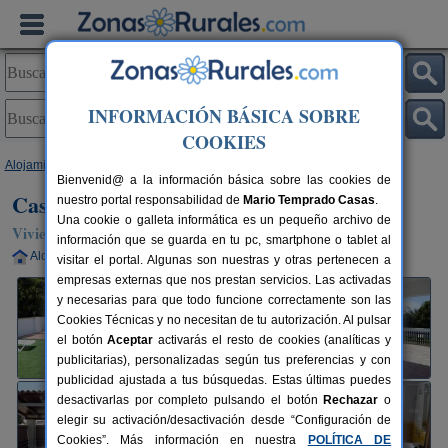
INFORMACIÓN BÁSICA SOBRE
COOKIES
Alojamientos
>
Andalucía
>
Cádiz
>
Conil de La Frontera
> Casa Galindo
Bienvenid@ a la información básica sobre las cookies de
Casa Galindo
nuestro portal responsabilidad de
Mario Temprado Casas
.
Una cookie o galleta informática es un pequeño archivo de
Vivienda turística en Conil de La Frontera (Cádiz)
información que se guarda en tu pc, smartphone o tablet al
Alquiler completo
6 plazas
40 km de Cádiz
visitar el portal. Algunas son nuestras y otras pertenecen a
empresas externas que nos prestan servicios. Las activadas
y necesarias para que todo funcione correctamente son las
Cookies Técnicas y no necesitan de tu autorización. Al pulsar
el botón
Aceptar
activarás el resto de cookies (analíticas y
publicitarias), personalizadas según tus preferencias y con
publicidad ajustada a tus búsquedas. Estas últimas puedes
desactivarlas por completo pulsando el botón
Rechazar
o
elegir su activación/desactivación desde “Configuración de
Cookies”. Más información en nuestra
POLÍTICA DE