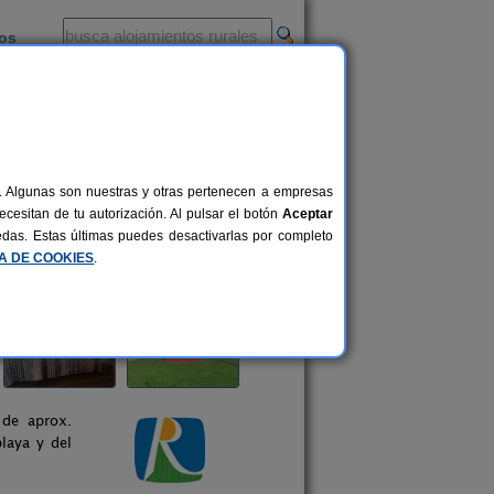
ios
-
al. Algunas son nuestras y otras pertenecen a empresas
cesitan de tu autorización. Al pulsar el botón
Aceptar
uedas. Estas últimas puedes desactivarlas por completo
CA DE COOKIES
.
de aprox.
laya y del