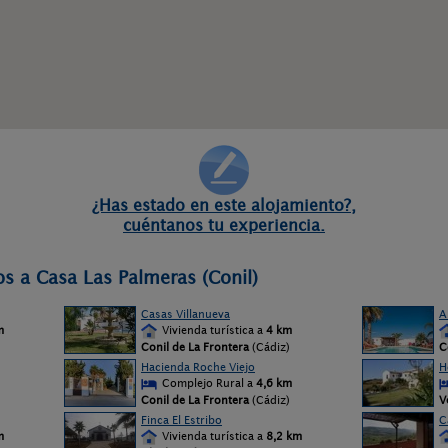
¿Has estado en este alojamiento?,
cuéntanos tu experiencia.
os a Casa Las Palmeras (Conil)
Casas Villanueva
A
m
Vivienda turística a
4 km
Conil de La Frontera
(Cádiz)
C
Hacienda Roche Viejo
H
Complejo Rural a
4,6 km
Conil de La Frontera
(Cádiz)
V
Finca El Estribo
C
m
Vivienda turística a
8,2 km