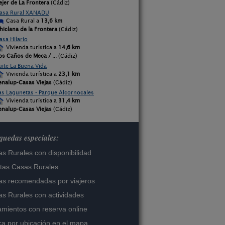
ejer de La Frontera
(Cádiz)
asa Rural XANADU
Casa Rural a
13,6 km
hiclana de la Frontera
(Cádiz)
asa Hilario
Vivienda turística a
14,6 km
os Caños de Meca /
... (Cádiz)
uite La Buena Vida
Vivienda turística a
23,1 km
enalup-Casas Viejas
(Cádiz)
as Lagunetas - Parque Alcornocales
Vivienda turística a
31,4 km
enalup-Casas Viejas
(Cádiz)
uedas especiales:
s Rurales con disponibilidad
tas Casas Rurales
s recomendadas por viajeros
s Rurales con actividades
amientos con reserva online
a por ubicación en el mapa