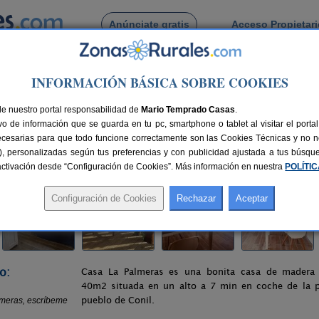
Anúnciate gratis
Acceso Propietar
Busca por pueblo
INFORMACIÓN BÁSICA SOBRE COOKIES
Casa Las Palmeras
de nuestro portal responsabilidad de
Mario Temprado Casas
.
o de información que se guarda en tu pc, smartphone o tablet al visitar el port
ecesarias para que todo funcione correctamente son las Cookies Técnicas y no ne
rias), personalizadas según tus preferencias y con publicidad ajustada a tus búsq
41 km de Cádiz
Compartir:
sactivación desde “Configuración de Cookies”. Más información en nuestra
POLÍTI
o:
Casa La Palmeras es una bonita casa de madera 
40m2 situada en un alto a 7 min en coche de la p
pueblo de Conil.