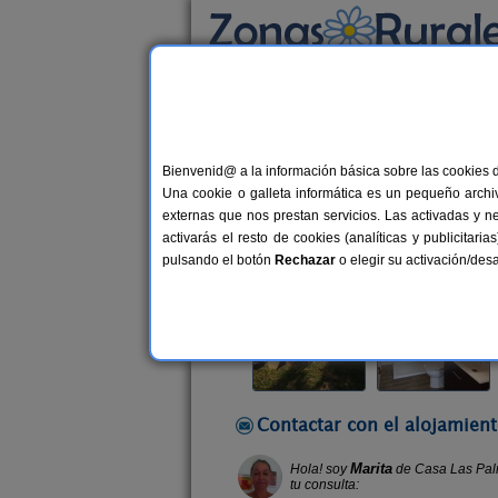
Busca por alojamiento
Alojamientos
>
Andalucía
>
Cádiz
>
Conil
> 
Bienvenid@ a la información básica sobre las cookies 
Casa Las Palmeras
Una cookie o galleta informática es un pequeño archiv
Casa Rural en Conil (Cádiz)
externas que nos prestan servicios. Las activadas y n
activarás el resto de cookies (analíticas y publicita
Alquiler completo
2+1 plazas
pulsando el botón
Rechazar
o elegir su activación/de
Contactar con el alojamient