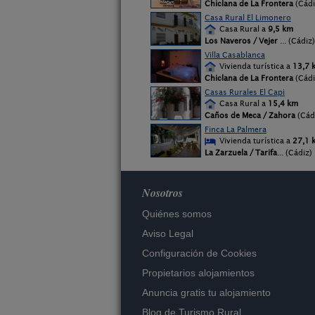
Chiclana de La Frontera
(Cádi
Casa Rural El Limonero
Casa Rural a
9,5 km
Los Naveros / Vejer
... (Cádiz)
Villa Casablanca
Vivienda turística a
13,7 
Chiclana de La Frontera
(Cádi
Casas Rurales El Capi
Casa Rural a
15,4 km
Caños de Meca / Zahora
(Cád
Finca La Palmera
Vivienda turística a
27,1 
La Zarzuela / Tarifa
... (Cádiz)
Nosotros
Quiénes somos
Aviso Legal
Configuración de Cookies
Propietarios alojamientos
Anuncia gratis tu alojamiento
Blog de Turismo Rural