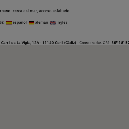
rbano, cerca del mar, acceso asfaltado.
os:
español
alemán
inglés
:
Carril de La Vigia, 12A - 11140 Conil (Cádiz)
- Coordenadas GPS:
36º 18' 57