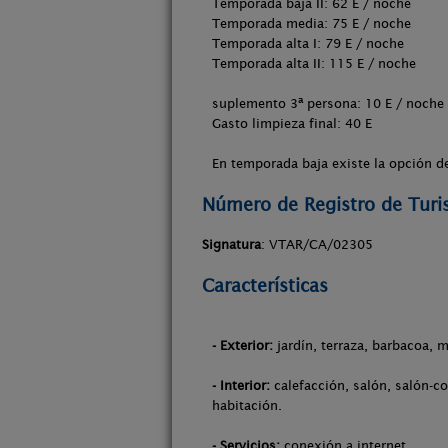
Temporada baja II: 62 E / noche
Temporada media: 75 E / noche
Temporada alta I: 79 E / noche
Temporada alta II: 115 E / noche
suplemento 3ª persona: 10 E / noche
Gasto limpieza final: 40 E
En temporada baja existe la opción de
Número de Registro de Tur
Signatura
: VTAR/CA/02305
Características
- Exterior:
jardín, terraza, barbacoa, m
- Interior:
calefacción, salón, salón-co
habitación.
- Servicios:
conexión a internet.