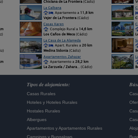
z)
Chiclana de La Frontera
(Cádiz)
V
La Galbana
C
Apartamento a
11,8 km
Vejer de La Frontera
(Cádiz)
C
Casas Karen
C
km
Complejo Rural a
14,6 km
z)
Los Caños de Meca
(Cádiz)
L
La Casa de La Alameda
S
Apart. Rurales a
20 km
iz)
Medina Sidonia
(Cádiz)
B
Apartamentos Zahazar
L
km
Apartamento a
28,2 km
La Zarzuela / Zahara
... (Cádiz)
B
Tipos de alojamiento:
Búsq
Casas Rurales
Casa
Hoteles
y
Hoteles Rurales
Ofer
Hostales Rurales
Casa
Albergues
Casa
Apartamentos
y
Apartamentos Rurales
Aloj
Campings y Bungalows
Busc