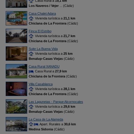
Casa Rural a
19,1 km
Los Naveros / Vejer
... (Cádiz)
Casa Chalet Adara
Vivienda turística a
21,1 km
Chiclana de La Frontera
(Cádiz)
Finca El Estribo
Vivienda turística a
21,7 km
Chiclana de La Frontera
(Cádiz)
Suite La Buena Vida
Vivienda turística a
25 km
Benalup-Casas Viejas
(Cádiz)
Casa Rural XANADU
Casa Rural a
27,9 km
Chiclana de la Frontera
(Cádiz)
Villa Casablanca
Vivienda turística a
28,1 km
Chiclana de La Frontera
(Cádiz)
Las Lagunetas - Parque Alcornocales
Vivienda turística a
29,6 km
Benalup-Casas Viejas
(Cádiz)
La Casa de La Alameda
Apart. Rurales a
30,6 km
Medina Sidonia
(Cádiz)