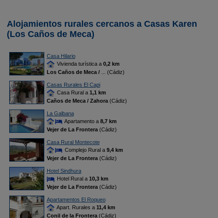
Alojamientos rurales cercanos a Casas Karen
(Los Caños de Meca)
Casa Hilario
Vivienda turística a
0,2 km
Los Caños de Meca /
... (Cádiz)
Casas Rurales El Capi
Casa Rural a
1,1 km
Caños de Meca / Zahora
(Cádiz)
La Galbana
Apartamento a
8,7 km
Vejer de La Frontera
(Cádiz)
Casa Rural Montecote
Complejo Rural a
9,4 km
Vejer de La Frontera
(Cádiz)
Hotel Sindhura
Hotel Rural a
10,3 km
Vejer de La Frontera
(Cádiz)
Apartamentos El Roqueo
Apart. Rurales a
11,4 km
Conil de la Frontera
(Cádiz)