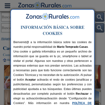
INFORMACIÓN BÁSICA SOBRE
COOKIES
Alojamientos
>
Andalucía
>
Cádiz
>
Los Caños de Meca
> Casas Karen
Bienvenid@ a la información básica sobre las cookies de
Casas Karen
nuestro portal responsabilidad de
Mario Temprado Casas
.
Una cookie o galleta informática es un pequeño archivo de
Complejo Rural en Los Caños de Meca (Cádiz)
información que se guarda en tu pc, smartphone o tablet al
Alquiler completo
8 plazas
50 km de Cádiz
visitar el portal. Algunas son nuestras y otras pertenecen a
empresas externas que nos prestan servicios. Las activadas
y necesarias para que todo funcione correctamente son las
Cookies Técnicas y no necesitan de tu autorización. Al pulsar
el botón
Aceptar
activarás el resto de cookies (analíticas y
publicitarias), personalizadas según tus preferencias y con
publicidad ajustada a tus búsquedas. Estas últimas puedes
desactivarlas por completo pulsando el botón
Rechazar
o
elegir su activación/desactivación desde “Configuración de
Cookies”. Más información en nuestra
POLÍTICA DE