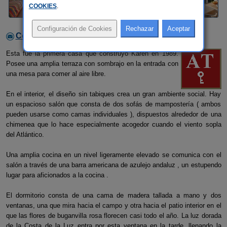
COOKIES
.
Contactar con el alojamiento
Esta fue la primera casa que construyó Karen en 1989.
Posee una amplia terraza con sombrajo en la entrada con
una mesa para comer al aire libre.
En el interior, el diseño sin tabiques crea un gran ambiente social. Hay
un espacioso salón que consta de dos sofás de mampostería ( ambos
pueden usarse como camas individuales ), dispuestos alrededor de una
chimenea que lo hace especialmente acogedor cuando el viento sopla
del Atlántico.
Una amplia cocina en un nivel ligeramente elevado se comunica con el
salón a través de una barra americana de azulejo andaluz , un estupendo
lugar para aficionados a la cocina .
El dormitorio consta de una cama de madera tallada a mano y dos
ventanas, una que mira hacia el campo y otra hacia el patio interior en el
que las flores de buganvilla rosa florecen casi todo el año. La luz dorada
de la Costa de la Luz entra por esta ventana en la tarde, llenando la