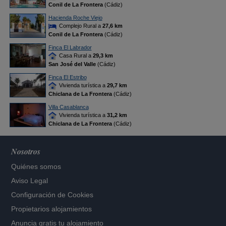
Conil de La Frontera
(Cádiz)
Hacienda Roche Viejo
Complejo Rural a
27,6 km
Conil de La Frontera
(Cádiz)
Finca El Labrador
Casa Rural a
29,3 km
San José del Valle
(Cádiz)
Finca El Estribo
Vivienda turística a
29,7 km
Chiclana de La Frontera
(Cádiz)
Villa Casablanca
Vivienda turística a
31,2 km
Chiclana de La Frontera
(Cádiz)
Nosotros
Quiénes somos
Aviso Legal
Configuración de Cookies
Propietarios alojamientos
Anuncia gratis tu alojamiento