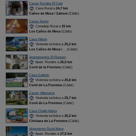
Casas Rurales El Capi
Casa Rural a
24,7 km
Caños de Meca / Zahora
(Cádiz)
Casas Karen
Complejo Rural a
25 km
Los Caños de Meca
(Cádiz)
Casa Hilario
Vivienda turística a
25,2 km
Los Caños de Meca /
... (Cádiz)
Apartamentos El Roqueo
Apart. Rurales a
25,5 km
Conil de la Frontera
(Cádiz)
Casa Galindo
Vivienda turística a
25,6 km
Conil de La Frontera
(Cádiz)
Casas Villanueva
Vivienda turística a
25,7 km
Conil de La Frontera
(Cádiz)
Casa Chalet Adara
Vivienda turística a
26,2 km
Chiclana de La Frontera
(Cádiz)
Alojamiento Rural Mayo
Apart. Rurales a
27,5 km