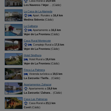
Casa Rural a
14,9 km
Los Naveros / Vejer
... (Cádiz)
La Casa de La Alameda
Apart. Rurales a
16,4 km
Medina Sidonia
(Cádiz)
La Galbana
Apartamento a
16,5 km
Vejer de La Frontera
(Cádiz)
Casa Rural Montecote
Complejo Rural a
17,5 km
Vejer de La Frontera
(Cádiz)
Hotel Sindhura
Hotel Rural a
19,4 km
Vejer de La Frontera
(Cádiz)
Finca La Palmera
Vivienda turística a
19,5 km
La Zarzuela / Tarifa
... (Cádiz)
Apartamentos Zahazar
Apartamento a
19,9 km
La Zarzuela / Zahara
... (Cádiz)
Casa Las Palmeras
Casa Rural a
23,1 km
Conil
(Cádiz)