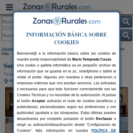
INFORMACIÓN BÁSICA SOBRE
COOKIES
Alojamientos
>
Andalucía
>
Cádiz
>
Benalup Casas Viejas
> Suite La Buena
Bienvenid@ a la información básica sobre las cookies de
Vida
nuestro portal responsabilidad de
Mario Temprado Casas
.
Suite La Buena Vida
Una cookie o galleta informática es un pequeño archivo de
información que se guarda en tu pc, smartphone o tablet al
Vivienda turística en Benalup-Casas Viejas (Cádiz)
visitar el portal. Algunas son nuestras y otras pertenecen a
Alquiler completo
2 plazas
63 km de Cádiz
empresas externas que nos prestan servicios. Las activadas
y necesarias para que todo funcione correctamente son las
Cookies Técnicas y no necesitan de tu autorización. Al pulsar
el botón
Aceptar
activarás el resto de cookies (analíticas y
publicitarias), personalizadas según tus preferencias y con
publicidad ajustada a tus búsquedas. Estas últimas puedes
desactivarlas por completo pulsando el botón
Rechazar
o
elegir su activación/desactivación desde “Configuración de
Cookies”. Más información en nuestra
POLÍTICA DE