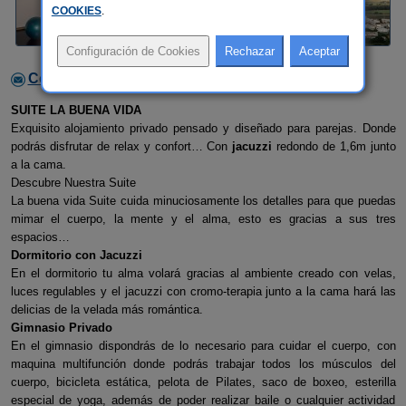
COOKIES
.
Contactar con el alojamiento
SUITE LA BUENA VIDA
Exquisito alojamiento privado pensado y diseñado para parejas. Donde
podrás disfrutar de relax y confort… Con
jacuzzi
redondo de 1,6m junto
a la cama.
Descubre Nuestra Suite
La buena vida Suite cuida minuciosamente los detalles para que puedas
mimar el cuerpo, la mente y el alma, esto es gracias a sus tres
espacios…
Dormitorio con Jacuzzi
En el dormitorio tu alma volará gracias al ambiente creado con velas,
luces regulables y el jacuzzi con cromo-terapia junto a la cama hará las
delicias de la velada más romántica.
Gimnasio Privado
En el gimnasio dispondrás de lo necesario para cuidar el cuerpo, con
maquina multifunción donde podrás trabajar todos los músculos del
cuerpo, bicicleta estática, pelota de Pilates, saco de boxeo, esterilla
especial de yoga, además de poder realizar baile o cualquier actividad