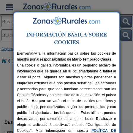
INFORMACIÓN BÁSICA SOBRE
COOKIES
Alojamientos
>
Castilla-La Mancha
>
Ciudad Real
> Agudo
Bienvenid@ a la información básica sobre las cookies de
Casas Rurales cerca de Agudo
nuestro portal responsabilidad de
Mario Temprado Casas
.
Una cookie o galleta informática es un pequeño archivo de
información que se guarda en tu pc, smartphone o tablet al
visitar el portal. Algunas son nuestras y otras pertenecen a
empresas externas que nos prestan servicios. Las activadas
y necesarias para que todo funcione correctamente son las
Cookies Técnicas y no necesitan de tu autorización. Al pulsar
el botón
Aceptar
activarás el resto de cookies (analíticas y
Alojamiento Rural Villa Olalla
rs.
15 pers.
publicitarias), personalizadas según tus preferencias y con
 €
26 €
Cinco Casas (Ciudad Real)
desde
publicidad ajustada a tus búsquedas. Estas últimas puedes
desactivarlas por completo pulsando el botón
Rechazar
o
Buscar
elegir su activación/desactivación desde “Configuración de
Cookies”. Más información en nuestra
POLÍTICA DE
Comunidades: