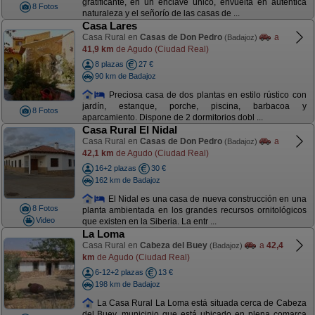
gratificante, en un enclave único, envuelta en auténtica
8 Fotos
naturaleza y el señorío de las casas de ...
Casa Lares
Casa Rural en
Casas de Don Pedro
a
(Badajoz)
41,9 km
de Agudo (Ciudad Real)
8 plazas
27 €
90 km de Badajoz
Preciosa casa de dos plantas en estilo rústico con
jardín, estanque, porche, piscina, barbacoa y
8 Fotos
aparcamiento. Dispone de 2 dormitorios dobl ...
Casa Rural El Nidal
Casa Rural en
Casas de Don Pedro
a
(Badajoz)
42,1 km
de Agudo (Ciudad Real)
16+2 plazas
30 €
162 km de Badajoz
El Nidal es una casa de nueva construcción en una
8 Fotos
planta ambientada en los grandes recursos ornitológicos
Video
que existen en la Siberia. La entr ...
La Loma
Casa Rural en
Cabeza del Buey
a
42,4
(Badajoz)
km
de Agudo (Ciudad Real)
6-12+2 plazas
13 €
198 km de Badajoz
La Casa Rural La Loma está situada cerca de Cabeza
del Buey, municipio que está ubicado en plena comarca