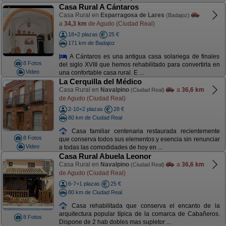
Casa Rural A Cántaros
Casa Rural en
Esparragosa de Lares
(Badajoz)
a
34,3 km
de Agudo (Ciudad Real)
18+2 plazas
25 €
171 km de Badajoz
A Cántaros es una antigua casa solariega de finales
8 Fotos
del siglo XVIII que hemos rehabilitado para convertirla en
Video
una confortable casa rural. E ...
La Cerquilla del Médico
Casa Rural en
Navalpino
a
36,6 km
(Ciudad Real)
de Agudo (Ciudad Real)
2-10+2 plazas
28 €
80 km de Ciudad Real
Casa familiar centenaria restaurada recientemente
8 Fotos
que conserva todos sus elementos y esencia sin renunciar
Video
a todas las comodidades de hoy en ...
Casa Rural Abuela Leonor
Casa Rural en
Navalpino
a
36,6 km
(Ciudad Real)
de Agudo (Ciudad Real)
6-7+1 plazas
25 €
80 km de Ciudad Real
Casa rehabilitada que conserva el encanto de la
arquitectura popular típica de la comarca de Cabañeros.
8 Fotos
Dispone de 2 hab dobles mas supletor ...