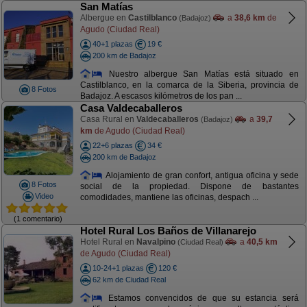
San Matías
Albergue en
Castilblanco
a
38,6 km
de
(Badajoz)
Agudo (Ciudad Real)
40+1 plazas
19 €
200 km de Badajoz
Nuestro albergue San Matías está situado en
Castilblanco, en la comarca de la Siberia, provincia de
8 Fotos
Badajoz. A escasos kilómetros de los pan ...
Casa Valdecaballeros
Casa Rural en
Valdecaballeros
a
39,7
(Badajoz)
km
de Agudo (Ciudad Real)
22+6 plazas
34 €
200 km de Badajoz
Alojamiento de gran confort, antigua oficina y sede
8 Fotos
social de la propiedad. Dispone de bastantes
Video
comodidades, mantiene las oficinas, despach ...
(1 comentario)
Hotel Rural Los Baños de Villanarejo
Hotel Rural en
Navalpino
a
40,5 km
(Ciudad Real)
de Agudo (Ciudad Real)
10-24+1 plazas
120 €
62 km de Ciudad Real
Estamos convencidos de que su estancia será