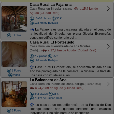
Casa Rural La Pajarona
Casa Rural en
Siruela
a
15,4 km
de
(Badajoz)
Agudo (Ciudad Real)
16+10 plazas
35 €
192 km de Badajoz
La Pajarona es una casa rural situada en el centro de
la localidad de Siruela, en plena Siberia Extremeña,
8 Fotos
ocupa un edificio centenario del ...
Casa Rural El Portezuelo
Casa Rural en
Fuenlabrada de Los Montes
a
17,8 km
de Agudo (Ciudad Real)
(Badajoz)
2-7 plazas
25 €
196 km de Badajoz
Casa Rural El Portezuelo, se encuentra situada en un
8 Fotos
enclave privilegiado de la comarca La Siberia. Se trata de
Video
una casa construida en el añ ...
La Balconera de Ana
Casa Rural en
Puebla de Don Rodrigo
(Ciudad Real)
a
24,7 km
de Agudo (Ciudad Real)
8+2 plazas
25 €
75 km de Ciudad Real
La casa es un pequeño rincón de la Puebla de Don
Rodrigo donde han querido ofrecerte una estancia
8 Fotos
inolvidable. Y no sólo porque se encuentre ...