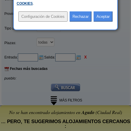
COOKIES
.
Provincias/Islas:
Tipo alquiler:
Plazas:
X
Entrada:
Salida:
Fechas más buscadas
pueblo:
MÁS FILTROS
No se han encontrado alojamientos en
Agudo
(Ciudad Real)
... PERO, TE SUGERIMOS ALOJAMIENTOS CERCANOS
: