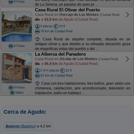
8 Fotos
de La Serena, un paraíso de aves pr ...
Casa Rural El Olivar del Puerto
Casa Rural en
Horcajo de Los Montes
(Ciudad Real)
a
42,9 km
de Agudo (Ciudad Real)
9 plazas
19 €
78 km de Ciudad Real
Casa Rural de alquiler completo, situada en un
antiguo olivar y que debido a su elevada ubicación goza
8 Fotos
de magnificas vistas del pueblo y del ...
La Alberca del Panadero
Casa Rural en
Alcoba de Los Montes
(Ciudad Real)
a
46,4 km
de Agudo (Ciudad Real)
2-9+1 plazas
22 €
62 km de Ciudad Real
Casa con tres habitaciones, tres baños, gran salón con
8 Fotos
chimenea, calefacción, aire acondicionado, televisión en
Video
habitación, baño en habitaci ...
Cerca de Agudo:
Baterno
(Badajoz)
a 4,2 km