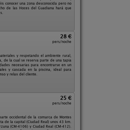
dréis conocer una zona desconocida pero no
echo de las Hoces del Guadiana hará que
s.
28 €
pers/noche
ateriales y respetando el ambiente rural,
, de la cual se reserva parte de una tapia
dades necesarias para encontrarse en un
les y cascada en la piscina, ideal para
so y relax del cliente.
25 €
pers/noche
 parte occidental de la comarca de Montes
sta de la capital (Ciudad Real) unos 43 km.
Porzuna (CM-4106) y Ciudad Real (CM-412).