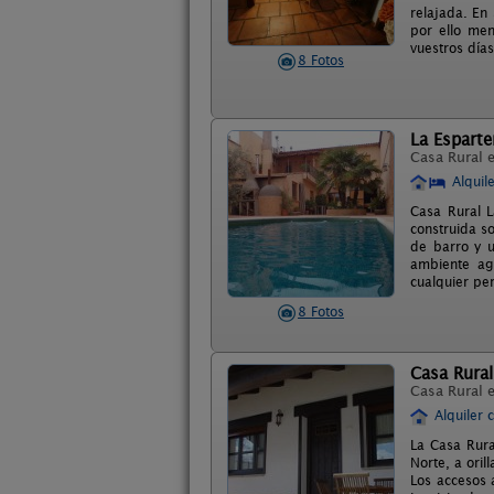
relajada. En
por ello me
vuestros días
8 Fotos
La Esparte
Casa Rural 
Alquil
Casa Rural L
construida s
de barro y u
ambiente agr
cualquier per
8 Fotos
Casa Rural
Casa Rural 
Alquiler 
La Casa Rura
Norte, a oril
Los accesos 