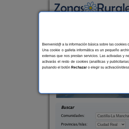
Busca por alojamiento
Alojamientos
>
Castilla-La Mancha
>
Ciudad 
Casas Rurales cerca
Bienvenid@ a la información básica sobre las cookies 
Una cookie o galleta informática es un pequeño archiv
externas que nos prestan servicios. Las activadas y n
activarás el resto de cookies (analíticas y publicita
pulsando el botón
Rechazar
o elegir su activación/de
Casa Rural Crisalva
8+
Villa Olalla
Granatula de Calatrava (Ciudad
15 pers.
desd
26 €
udad Real)
Real)
desde
Buscar
Comunidades:
Provincias/Islas: