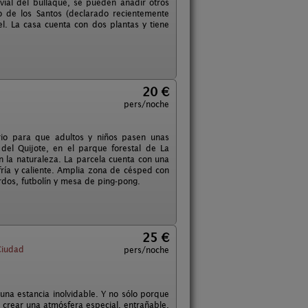
vial del bullaque, se pueden añadir otros
o de los Santos (declarado recientemente
. La casa cuenta con dos plantas y tiene
20 €
pers/noche
rio para que adultos y niños pasen unas
del Quijote, en el parque forestal de La
on la naturaleza. La parcela cuenta con una
ría y caliente. Amplia zona de césped con
ardos, futbolín y mesa de ping-pong.
25 €
Ciudad
pers/noche
na estancia inolvidable. Y no sólo porque
 crear una atmósfera especial, entrañable,