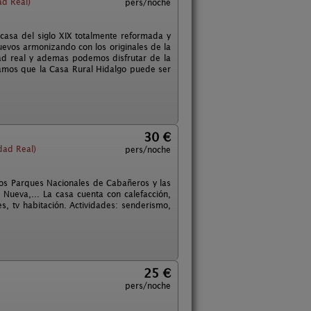
d Real)
pers/noche
casa del siglo XIX totalmente reformada y
uevos armonizando con los originales de la
dad real y ademas podemos disfrutar de la
amos que la Casa Rural Hidalgo puede ser
30 €
ad Real)
pers/noche
los Parques Nacionales de Cabañeros y las
 Nueva,... La casa cuenta con calefacción,
s, tv habitación. Actividades: senderismo,
25 €
pers/noche