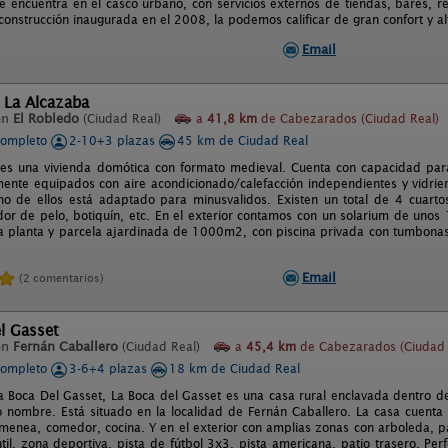
se encuentra en el casco urbano, con servicios externos de tiendas, bares, re
onstrucción inaugurada en el 2008, la podemos calificar de gran confort y al
Email
 La Alcazaba
en
El Robledo
(Ciudad Real)
a
41,8 km
de Cabezarados (Ciudad Real)
completo
2-10+3 plazas
45 km de Ciudad Real
es una vivienda domótica con formato medieval. Cuenta con capacidad para
mente equipados con aire acondicionado/calefacción independientes y vidri
no de ellos está adaptado para minusvalidos. Existen un total de 4 cuar
ador de pelo, botiquín, etc. En el exterior contamos con un solarium de uno
a planta y parcela ajardinada de 1000m2, con piscina privada con tumbonas
Email
(2 comentarios)
l Gasset
en
Fernán Caballero
(Ciudad Real)
a
45,4 km
de Cabezarados (Ciudad 
completo
3-6+4 plazas
18 km de Ciudad Real
a Boca Del Gasset, La Boca del Gasset es una casa rural enclavada dentro de
 nombre. Está situado en la localidad de Fernán Caballero. La casa cuenta
imenea, comedor, cocina. Y en el exterior con amplias zonas con arboleda, p
til, zona deportiva, pista de fútbol 3x3, pista americana, patio trasero. Pe