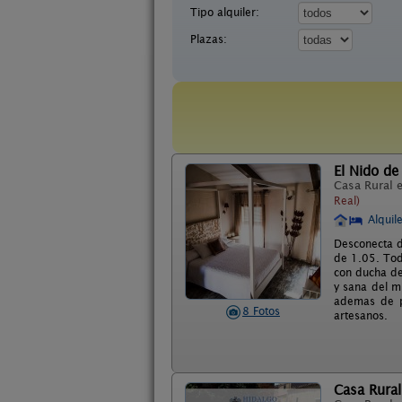
Tipo alquiler:
Plazas:
El Nido de
Casa Rural 
Real)
Alquil
Desconecta d
de 1.05. Tod
con ducha de
y sana del m
ademas de po
8 Fotos
artesanos.
Casa Rural