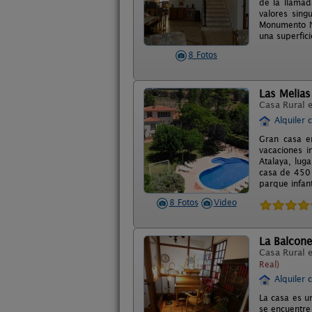
de la llamad
valores sing
Monumento Na
una superfic
8 Fotos
Las Melias
Casa Rural 
Alquiler 
Gran casa e
vacaciones i
Atalaya, luga
casa de 450 
parque infant
8 Fotos
Video
La Balcone
Casa Rural 
Real)
Alquiler 
La casa es u
se encuentre