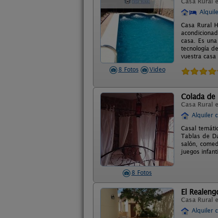
Casa Rural 
Alquil
Casa Rural H
acondicionad
casa. Es una
tecnología d
vuestra casa
8 Fotos
Video
Colada de
Casa Rural 
Alquiler 
Casal temáti
Tablas de Da
salón, comed
juegos infant
8 Fotos
El Realeng
Casa Rural 
Alquiler 