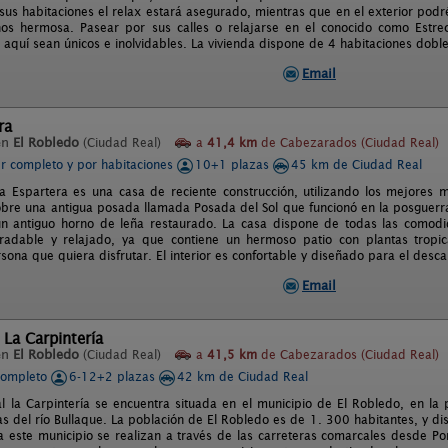
 sus habitaciones el relax estará asegurado, mientras que en el exterior po
nos hermosa. Pasear por sus calles o relajarse en el conocido como Estr
 aquí sean únicos e inolvidables. La vivienda dispone de 4 habitaciones doble
Email
ra
en
El Robledo
(Ciudad Real)
a
41,4 km
de Cabezarados (Ciudad Real)
er completo y por habitaciones
10+1 plazas
45 km de Ciudad Real
a Espartera es una casa de reciente construcción, utilizando los mejores m
obre una antigua posada llamada Posada del Sol que funcionó en la posguerra
n antiguo horno de leña restaurado. La casa dispone de todas las comodi
adable y relajado, ya que contiene un hermoso patio con plantas tropica
sona que quiera disfrutar. El interior es confortable y diseñado para el descan
Email
 La Carpintería
en
El Robledo
(Ciudad Real)
a
41,5 km
de Cabezarados (Ciudad Real)
completo
6-12+2 plazas
42 km de Ciudad Real
l la Carpintería se encuentra situada en el municipio de El Robledo, en la
las del río Bullaque. La población de El Robledo es de 1. 300 habitantes, y di
a este municipio se realizan a través de las carreteras comarcales desde 