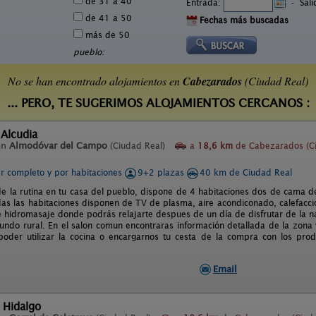
de 31 a 40
Entrada:
-
Sal
de 41 a 50
Fechas más buscadas
más de 50
pueblo:
No se han encontrado alojamientos en
Cabezarados
(Ciudad Real)
... PERO, TE SUGERIMOS ALOJAMIENTOS CERCANOS :
 Alcudia
en
Almodóvar del Campo
(Ciudad Real)
a
18,6 km
de Cabezarados (C
er completo y por habitaciones
9+2 plazas
40 km de Ciudad Real
e la rutina en tu casa del pueblo, dispone de 4 habitaciones dos de cama 
as las habitaciones disponen de TV de plasma, aire acondiconado, calefacció
 hidromasaje donde podrás relajarte despues de un día de disfrutar de la na
undo rural. En el salon comun encontraras información detallada de la zona 
der utilizar la cocina o encargarnos tu cesta de la compra con los prod
Email
 Hidalgo