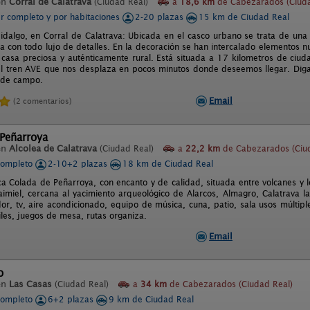
en
Corral de Calatrava
(Ciudad Real)
a
18,6 km
de Cabezarados (Ciuda
er completo y por habitaciones
2-20 plazas
15 km de Ciudad Real
idalgo, en Corral de Calatrava: Ubicada en el casco urbano se trata de una 
a con todo lujo de detalles. En la decoración se han intercalado elementos n
 casa preciosa y auténticamente rural. Está situada a 17 kilometros de ciu
el tren AVE que nos desplaza en pocos minutos donde deseemos llegar. Dig
 de campo.
Email
(2 comentarios)
 Peñarroya
en
Alcolea de Calatrava
(Ciudad Real)
a
22,2 km
de Cabezarados (Ciud
completo
2-10+2 plazas
18 km de Ciudad Real
ca Colada de Peñarroya, con encanto y de calidad, situada entre volcanes y 
imiel, cercana al yacimiento arqueológico de Alarcos, Almagro, Calatrava la
or, tv, aire acondicionado, equipo de música, cuna, patio, sala usos múltiple
iles, juegos de mesa, rutas organiza.
Email
o
en
Las Casas
(Ciudad Real)
a
34 km
de Cabezarados (Ciudad Real)
completo
6+2 plazas
9 km de Ciudad Real