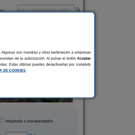
ios
-
al. Algunas son nuestras y otras pertenecen a empresas
cesitan de tu autorización. Al pulsar el botón
Aceptar
uedas. Estas últimas puedes desactivarlas por completo
CA DE COOKIES
.
Casa Rural Celedo
Casa Yedra
Pueblo Nuevo del Bullaqu
8-12+4 pers.
32 €
Almagro (Ciudad Real)
Real)
desde
Adaptada a discapacitados