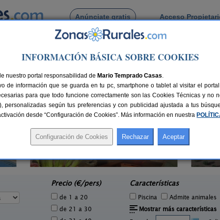
Anúnciate gratis
Acceso Propietar
Busca por pueblo
INFORMACIÓN BÁSICA SOBRE COOKIES
Real
> Cabezarados
 de Cabezarados
de nuestro portal responsabilidad de
Mario Temprado Casas
.
o de información que se guarda en tu pc, smartphone o tablet al visitar el port
ecesarias para que todo funcione correctamente son las Cookies Técnicas y no ne
rias), personalizadas según tus preferencias y con publicidad ajustada a tus búsq
sactivación desde “Configuración de Cookies”. Más información en nuestra
POLÍTI
Centro de Vacaciones Sol Verde
4 pers.
108 pers.
20 €
14 €
Villanueva de la Fuente (Ciudad
e
desde
Real)
Precio (€/pers)
Características
de 1 a 20
Piscina
Admite animales
de 21 a 30
Mostrar más características