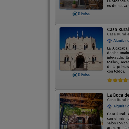
La vivienda 
es de nueva c
8 Fotos
Casa Rural
Casa Rural 
Alquiler 
La Alcazaba 
dobles total
integrado. U
toallas, sec
de la primer
con toldos.
8 Fotos
La Boca de
Casa Rural 
Alquiler 
Casa Rural L
con el mismo
salón con ch
arenero infan