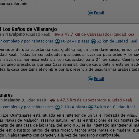
torno diferente.
Email
l Los Baños de Villanarejo
 en
Navalpino
(Ciudad Real)
a
45,7 km
de Cabezarados (Ciudad Real)
er completo y por habitaciones
10-24+1 plazas
62 km de Ciudad Real
encidos de que su estancia será gratificante, en un enclave único, envuelta e
dad Real. Todas las comodidades que pueda necesitar para usted y los suy
e eleva esta hermosa estancia con capacidad para 24 personas. Cuenta 
erráneo presididas por una Casa Señorial, donde cada detalle está pensado 
odea la casa que toma el nombre por la presencia de unas termas árabes toda
Email
anares
en
Malagón
(Ciudad Real)
a
47,5 km
de Cabezarados (Ciudad Real)
er completo y por habitaciones
2-10+4 plazas
34 km de Ciudad Real
l Los Quintanares está situada en el interior de un valle, rodeada de viñas, 
as Navas de Malagón, reserva natural, en las estribaciones de los Montes de
artir de una casa de labranza del siglo XIX, se ha intentado mantener al má
 de estilo rústico: muros de gran grosor, techos altos, vigas de madera, pu
do un alojamiento con caracter, a la vez de moderno y confortable.