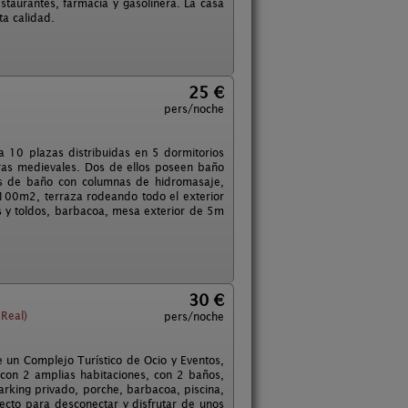
staurantes, farmacia y gasolinera. La casa
ta calidad.
25 €
pers/noche
 10 plazas distribuidas en 5 dormitorios
eras medievales. Dos de ellos poseen baño
tos de baño con columnas de hidromasaje,
s 100m2, terraza rodeando todo el exterior
 y toldos, barbacoa, mesa exterior de 5m
30 €
Real)
pers/noche
 un Complejo Turístico de Ocio y Eventos,
 con 2 amplias habitaciones, con 2 baños,
arking privado, porche, barbacoa, piscina,
rfecto para desconectar y disfrutar de unos