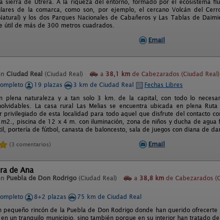
a sierra de Utrera. A la riqueza del entorno, formado por el ecosistema flu
ulares de la comarca, como son, por ejemplo, el cercano Volcán del Cerr
tural) y los dos Parques Nacionales de Cabañeros y Las Tablas de Daimiel
ie útil de más de 300 metros cuadrados.
Email
en
Ciudad Real
(Ciudad Real)
a
38,1 km
de Cabezarados (Ciudad Real)
completo
19 plazas
3 km de Ciudad Real
Fechas Libres
n plena naturaleza y a tan solo 3 km. de la capital, con todo lo necesa
nolvidables. La casa rural Las Melias se encuentra ubicada en plena Ruta 
r privilegiado de esta localidad para todo aquel que disfrute del contacto c
m2., piscina de 12 x 4 m. con iluminación, zona de niños y ducha de agua f
il, portería de fútbol, canasta de baloncesto, sala de juegos con diana de d
Email
(3 comentarios)
ra de Ana
en
Puebla de Don Rodrigo
(Ciudad Real)
a
38,8 km
de Cabezarados (
completo
8+2 plazas
75 km de Ciudad Real
n pequeño rincón de la Puebla de Don Rodrigo donde han querido ofrecerte u
 en un tranquilo municipio, sino también porque en su interior han tratado de