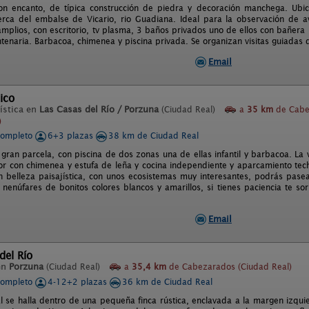
con encanto, de típica construcción de piedra y decoración manchega. Ub
erca del embalse de Vicario, rio Guadiana. Ideal para la observación de a
mplios, con escritorio, tv plasma, 3 baños privados uno de ellos con bañera
ntenaria. Barbacoa, chimenea y piscina privada. Se organizan visitas guiadas 
Email
ico
ística en
Las Casas del Río / Porzuna
(Ciudad Real)
a
35 km
de Cabe
)
completo
6+3 plazas
38 km de Ciudad Real
gran parcela, con piscina de dos zonas una de ellas infantil y barbacoa. La 
r con chimenea y estufa de leña y cocina independiente y aparcamiento tec
n belleza paisajística, con unos ecosistemas muy interesantes, podrás pasear
 nenúfares de bonitos colores blancos y amarillos, si tienes paciencia te s
Email
del Río
en
Porzuna
(Ciudad Real)
a
35,4 km
de Cabezarados (Ciudad Real)
completo
4-12+2 plazas
36 km de Ciudad Real
l se halla dentro de una pequeña finca rústica, enclavada a la margen izquier