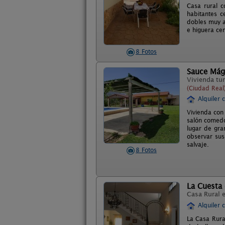
Casa rural 
habitantes c
dobles muy a
e higuera ce
8 Fotos
Sauce Mág
Vivienda tur
(Ciudad Real
Alquiler 
Vivienda con 
salón comedo
lugar de gra
observar sus
salvaje.
8 Fotos
La Cuesta 
Casa Rural 
Alquiler 
La Casa Rura