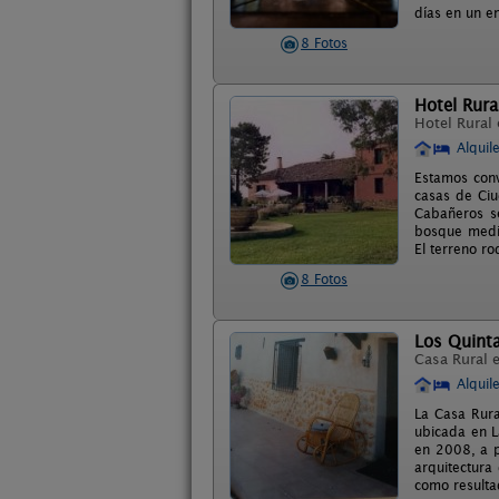
días en un en
8 Fotos
Hotel Rura
Hotel Rural
Alquil
Estamos conv
casas de Ciu
Cabañeros s
bosque medit
El terreno r
8 Fotos
Los Quint
Casa Rural 
Alquil
La Casa Rura
ubicada en L
en 2008, a p
arquitectura
como resulta