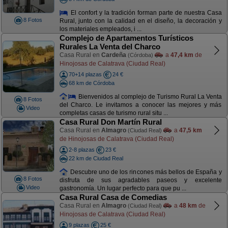
El confort y la tradición forman parte de nuestra Casa
8 Fotos
Rural, junto con la calidad en el diseño, la decoración y
los materiales empleados, i ...
Complejo de Apartamentos Turísticos
Rurales La Venta del Charco
Casa Rural en
Cardeña
a
47,4 km
de
(Córdoba)
Hinojosas de Calatrava (Ciudad Real)
70+14 plazas
24 €
68 km de Córdoba
Bienvenidos al complejo de Turismo Rural La Venta
8 Fotos
del Charco. Le invitamos a conocer las mejores y más
Video
completas casas de turismo rural situ ...
Casa Rural Don Martín Rural
Casa Rural en
Almagro
a
47,5 km
(Ciudad Real)
de Hinojosas de Calatrava (Ciudad Real)
2-8 plazas
23 €
22 km de Ciudad Real
Descubre uno de los rincones más bellos de España y
8 Fotos
disfruta de sus agradables paseos y excelente
Video
gastronomía. Un lugar perfecto para que pu ...
Casa Rural Casa de Comedias
Casa Rural en
Almagro
a
48 km
de
(Ciudad Real)
Hinojosas de Calatrava (Ciudad Real)
9 plazas
25 €