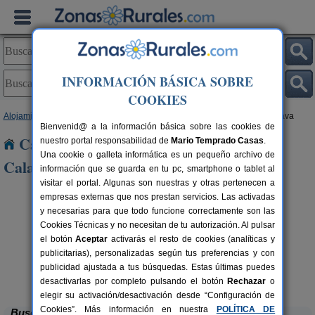
INFORMACIÓN BÁSICA SOBRE
COOKIES
Alojamientos
>
Castilla-La Mancha
>
Ciudad Real
> Hinojosas de Calatrava
Bienvenid@ a la información básica sobre las cookies de
Casas Rurales cerca de Hinojosas de
nuestro portal responsabilidad de
Mario Temprado Casas
.
Una cookie o galleta informática es un pequeño archivo de
Calatrava
información que se guarda en tu pc, smartphone o tablet al
visitar el portal. Algunas son nuestras y otras pertenecen a
empresas externas que nos prestan servicios. Las activadas
y necesarias para que todo funcione correctamente son las
Cookies Técnicas y no necesitan de tu autorización. Al pulsar
el botón
Aceptar
activarás el resto de cookies (analíticas y
publicitarias), personalizadas según tus preferencias y con
publicidad ajustada a tus búsquedas. Estas últimas puedes
Casa Rural Crisalva
rs.
8+4 pers.
 €
20 €
Granatula de Calatrava (Ciudad Real)
A
desde
desactivarlas por completo pulsando el botón
Rechazar
o
elegir su activación/desactivación desde “Configuración de
Cookies”. Más información en nuestra
POLÍTICA DE
Buscar