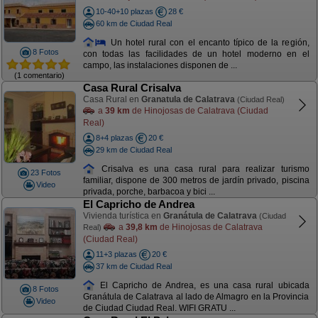
10-40+10 plazas
28 €
60 km de Ciudad Real
Un hotel rural con el encanto típico de la región,
8 Fotos
con todas las facilidades de un hotel moderno en el
campo, las instalaciones disponen de ...
(1 comentario)
Casa Rural Crisalva
Casa Rural en
Granatula de Calatrava
(Ciudad Real)
a
39 km
de Hinojosas de Calatrava (Ciudad
Real)
8+4 plazas
20 €
29 km de Ciudad Real
Crisalva es una casa rural para realizar turismo
23 Fotos
familiar, dispone de 300 metros de jardín privado, piscina
Video
privada, porche, barbacoa y bici ...
El Capricho de Andrea
Vivienda turística en
Granátula de Calatrava
(Ciudad
a
39,8 km
de Hinojosas de Calatrava
Real)
(Ciudad Real)
11+3 plazas
20 €
37 km de Ciudad Real
El Capricho de Andrea, es una casa rural ubicada
8 Fotos
Granátula de Calatrava al lado de Almagro en la Provincia
Video
de Ciudad Ciudad Real. WIFI GRATU ...