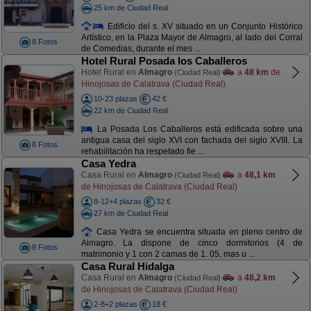
25 km de Ciudad Real
Edificio del s. XV situado en un Conjunto Histórico
Artístico, en la Plaza Mayor de Almagro, al lado del Corral
8 Fotos
de Comedias, durante el mes ...
Hotel Rural Posada los Caballeros
Hotel Rural en
Almagro
a
48 km
de
(Ciudad Real)
Hinojosas de Calatrava (Ciudad Real)
10-23 plazas
42 €
22 km de Ciudad Real
La Posada Los Caballeros está edificada sobre una
antigua casa del siglo XVI con fachada del siglo XVIII. La
8 Fotos
rehabilitación ha respetado fie ...
Casa Yedra
Casa Rural en
Almagro
a
48,1 km
(Ciudad Real)
de Hinojosas de Calatrava (Ciudad Real)
8-12+4 plazas
32 €
27 km de Ciudad Real
Casa Yedra se encuentra situada en pleno centro de
Almagro. La dispone de cinco dormitorios (4 de
8 Fotos
matrimonio y 1 con 2 camas de 1. 05, mas u ...
Casa Rural Hidalga
Casa Rural en
Almagro
a
48,2 km
(Ciudad Real)
de Hinojosas de Calatrava (Ciudad Real)
2-8+2 plazas
18 €