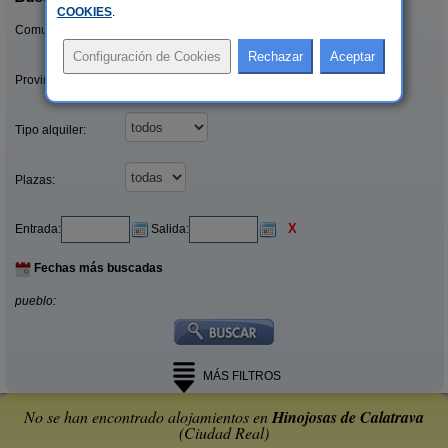
COOKIES
.
Comunidades:
Provincias/Islas:
Tipo alquiler:
Plazas:
X
Entrada:
Salida:
Fechas más buscadas
pueblo:
MÁS FILTROS
No se han encontrado alojamientos en
Hinojosas de Calatrava
(Ciudad Real)