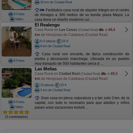
30 km de Ciudad Real
Fantástica casa rural de alquiler íntegro en el centro
8 Fotos
de Almagro a 300 metros de su bonita plaza Mayor. La
Video
casa tiene un diseño moderno cui ...
El Realengo
Casa Rural en
Las Casas
a
48,4
(Ciudad Real)
km
de Hinojosas de Calatrava (Ciudad Real)
6+2 plazas
25 €
9 km de Ciudad Real
Casa rural con encanto, de típica construcción de
piedra y decoración manchega. Ubicada en un pueblo
8 Fotos
muy tranquilo de 500 habitantes cerca d ...
Las Melias
Casa Rural en
Ciudad Real
a
49,3
(Ciudad Real)
km
de Hinojosas de Calatrava (Ciudad Real)
19 plazas
20 €
3 km de Ciudad Real
Gran casa en plena naturaleza y a tan solo 3 km. de la
8 Fotos
capital, con todo lo necesario para que adultos y niños
Video
pasen unas vacaciones inolvid ...
(3 comentarios)