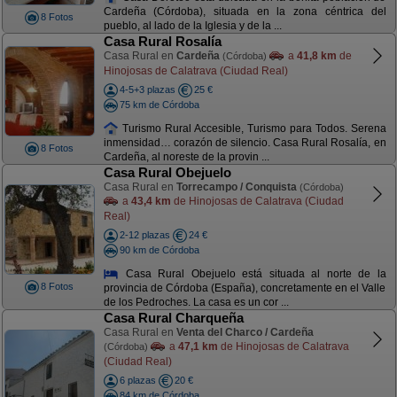
Cardeña (Córdoba), situada en la zona céntrica del
8 Fotos
pueblo, al lado de la Iglesia y de la ...
Casa Rural Rosalía
Casa Rural en
Cardeña
a
41,8 km
de
(Córdoba)
Hinojosas de Calatrava (Ciudad Real)
4-5+3 plazas
25 €
75 km de Córdoba
Turismo Rural Accesible, Turismo para Todos. Serena
inmensidad… corazón de silencio. Casa Rural Rosalía, en
8 Fotos
Cardeña, al noreste de la provin ...
Casa Rural Obejuelo
Casa Rural en
Torrecampo / Conquista
(Córdoba)
a
43,4 km
de Hinojosas de Calatrava (Ciudad
Real)
2-12 plazas
24 €
90 km de Córdoba
Casa Rural Obejuelo está situada al norte de la
8 Fotos
provincia de Córdoba (España), concretamente en el Valle
de los Pedroches. La casa es un cor ...
Casa Rural Charqueña
Casa Rural en
Venta del Charco / Cardeña
a
47,1 km
de Hinojosas de Calatrava
(Córdoba)
(Ciudad Real)
6 plazas
20 €
84 km de Córdoba