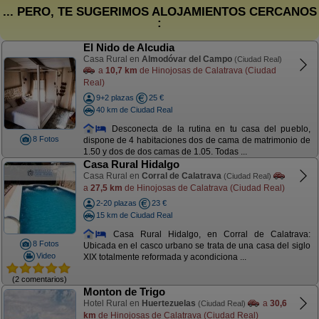
... PERO, TE SUGERIMOS ALOJAMIENTOS CERCANOS
:
El Nido de Alcudia
Casa Rural en
Almodóvar del Campo
(Ciudad Real)
a
10,7 km
de Hinojosas de Calatrava (Ciudad
Real)
9+2 plazas
25 €
40 km de Ciudad Real
Desconecta de la rutina en tu casa del pueblo,
8 Fotos
dispone de 4 habitaciones dos de cama de matrimonio de
1.50 y dos de dos camas de 1.05. Todas ...
Casa Rural Hidalgo
Casa Rural en
Corral de Calatrava
(Ciudad Real)
a
27,5 km
de Hinojosas de Calatrava (Ciudad Real)
2-20 plazas
23 €
15 km de Ciudad Real
Casa Rural Hidalgo, en Corral de Calatrava:
8 Fotos
Ubicada en el casco urbano se trata de una casa del siglo
Video
XIX totalmente reformada y acondiciona ...
(2 comentarios)
Monton de Trigo
Hotel Rural en
Huertezuelas
a
30,6
(Ciudad Real)
km
de Hinojosas de Calatrava (Ciudad Real)