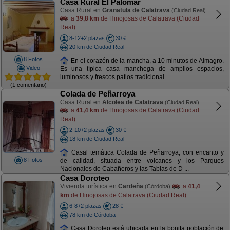
Casa Rural El Palomar
Casa Rural en
Granatula de Calatrava
(Ciudad Real)
a
39,8 km
de Hinojosas de Calatrava (Ciudad
Real)
8-12+2 plazas
30 €
20 km de Ciudad Real
8 Fotos
En el corazón de la mancha, a 10 minutos de Almagro.
Video
Es una típica casa manchega de amplios espacios,
luminosos y frescos patios tradicional ...
(1 comentario)
Colada de Peñarroya
Casa Rural en
Alcolea de Calatrava
(Ciudad Real)
a
41,4 km
de Hinojosas de Calatrava (Ciudad
Real)
2-10+2 plazas
30 €
18 km de Ciudad Real
Casal temática Colada de Peñarroya, con encanto y
8 Fotos
de calidad, situada entre volcanes y los Parques
Nacionales de Cabañeros y las Tablas de D ...
Casa Doroteo
Vivienda turística en
Cardeña
a
41,4
(Córdoba)
km
de Hinojosas de Calatrava (Ciudad Real)
6-8+2 plazas
28 €
78 km de Córdoba
Casa Doroteo está ubicada en la bonita población de